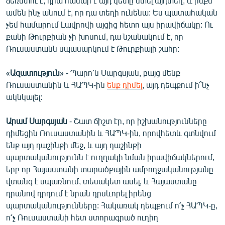
ձեռնտու է, դրա համար է այդ կետը մտել այդտեղ, և ինքն
ամեն ինչ անում է, որ դա տեղի ունենա: Ես պատահական
չեմ համարում Լավրովի այցից հետո այս իրավիճակը: Ու
քանի Թուրքիան չի խոսում, դա նշանակում է, որ
Ռուսաստանն սպասարկում է Թուրքիայի շահը:
«
Ազատություն
» - Պարո՛ն Սարգսյան, բայց մենք
Ռուսաստանին և ՀԱՊԿ-ին
ենք դիմել
, այդ դեպքում ի՞նչ
ակնկալել:
Արամ Սարգսյան
- Շատ ճիշտ էր, որ իշխանությունները
դիմեցին Ռուսաստանին և ՀԱՊԿ-ին, որովհետև գտնվում
ենք այդ դաշինքի մեջ, և այդ դաշինքի
պարտականությունն է ուղղակի նման իրավիճակներում,
երբ որ Հայաստանի տարածքային ամբողջականությանը
վտանգ է սպառնում, տեսակետ ասել, և Հայաստանը
դրանով դրդում է նրան դրսևորել իրենց
պարտականությունները: Հակառակ դեպքում ո՛չ ՀԱՊԿ-ը,
ո՛չ Ռուսաստանի հետ ստորագրած ուղիղ