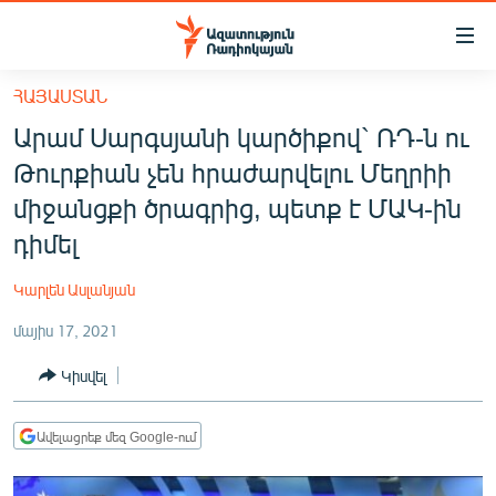
Մատչելիության
հղումներ
Անցնել
ՀԱՅԱՍՏԱՆ
հիմնական
ԱԶԱՏՈՒԹՅՈՒՆ TV
Արամ Սարգսյանի կարծիքով` ՌԴ-ն ու
բովանդակությանը
ՀԱՅԱՍՏԱՆ
Անցնել
Թուրքիան չեն հրաժարվելու Մեղրիի
հիմնական
ՔԱՂԱՔԱԿԱՆ
միջանցքի ծրագրից, պետք է ՄԱԿ-ին
մենյուին
ԸՆՏՐՈՒԹՅՈՒՆՆԵՐ 2026
դիմել
Որոնում
ԻՐԱՎՈՒՆՔ
Կարլեն Ասլանյան
ՀԱՍԱՐԱԿՈՒԹՅՈՒՆ
մայիս 17, 2021
ՏՆՏԵՍՈՒԹՅՈՒՆ
Կիսվել
ՂԱՐԱԲԱՂ
ՊԱՏԵՐԱԶՄԻ 6 ՇԱԲԱԹՆԵՐԸ
Ավելացրեք մեզ Google-ում
ՏԱՐԱԾԱՇՐՋԱՆ