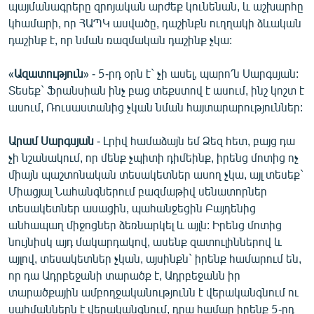
պայմանագրերը զրոյական արժեք կունենան, և աշխարհը
կհամարի, որ ՀԱՊԿ ասվածը, դաշինքն ուղղակի ձևական
դաշինք է, որ նման ռազմական դաշինք չկա:
«
Ազատություն
» - 5-րդ օրն է` չի ասել, պարո՛ն Սարգսյան:
Տեսեք` Ֆրանսիան ինչ բաց տեքստով է ասում, ինշ կոշտ է
ասում, Ռուսաստանից չկան նման հայտարարություններ:
Արամ Սարգսյան
- Լրիվ համաձայն եմ Ձեզ հետ, բայց դա
չի նշանակում, որ մենք չպիտի դիմեինք, իրենց մոտից ոչ
միայն պաշտոնական տեսակետներ ասող չկա, այլ տեսեք`
Միացյալ Նահանգներում բազմաթիվ սենատորներ
տեսակետներ ասացին, պահանջեցին Բայդենից
անհապաղ միջոցներ ձեռնարկել և այլն: Իրենց մոտից
նույնիսկ այդ մակարդակով, ասենք զատուլիններով և
այլով, տեսակետներ չկան, այսինքն` իրենք համարում են,
որ դա Ադրբեջանի տարածք է, Ադրբեջանն իր
տարածքային ամբողջականությունն է վերականգնում ու
սահմաններն է վերականգնում, դրա համար իրենք 5-րդ