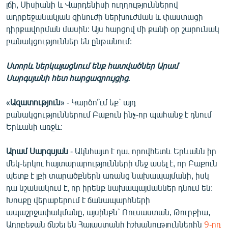
լճի, Սիսիանի և Վարդենիսի ուղղություններով
English
ադրբեջանակյան զինուժի ներխուժման և փաստացի
Русский
դիրքավորման մասին: Այս հարցով մի քանի օր շարունակ
բանակցություններ են ընթանում:
ՀԵՏԵՎԵՔ ՄԵԶ
Ստորև ներկայացնում ենք հատվածներ Արամ
Սարգսյանի հետ հարցազրույցից.
«
Ազատություն
» - Կարծո՞ւմ եք` այդ
բանակցություններում Բաքուն ինչ-որ պահանջ է դնում
«Ազատության» բոլոր կայքերը
Երևանի առջև:
Արամ Սարգսյան
- Ակնհայտ է դա, որովհետև Երևանն իր
մեկ-երկու հայտարարությունների մեջ ասել է, որ Բաքուն
պետք է լքի տարածքներն առանց նախապայմանի, իսկ
դա նշանակում է, որ իրենք նախապայմաններ դնում են:
Խոսքը վերաբերում է ճանապարհների
ապաշրջափակմանը, այսինքն` Ռուսաստան, Թուրքիա,
Ադրբեջան ճնշել են Հայաստանի իշխանություններին
9-րդ