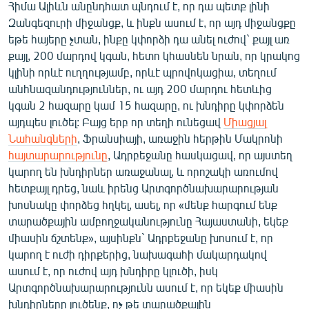
Հիմա Ալիևն անընդհատ պնդում է, որ դա պետք լինի
Զանգեզուրի միջանցք, և ինքն ասում է, որ այդ միջանցքը
եթե հայերը չտան, ինքը կփորձի դա անել ուժով` քայլ առ
քայլ, 200 մարդով կգան, հետո կհասնեն նրան, որ կրակոց
կլինի որևէ ուղղությամբ, որևէ պրովոկացիա, տեղում
անհնազանդություններ, ու այդ 200 մարդու հետևից
կգան 2 հազարը կամ 15 հազարը, ու խնդիրը կփորձեն
այդպես լուծել: Բայց երբ որ տեղի ունեցավ
Միացյալ
Նահանգների
, Ֆրանսիայի, առաջին հերթին Մակրոնի
հայտարարությունը
, Ադրբեջանը հասկացավ, որ այստեղ
կարող են խնդիրներ առաջանալ, և որոշակի առումով
հետքայլ դրեց, նաև իրենց Արտգործնախարարության
խոսնակը փորձեց հղկել, ասել, որ «մենք հարգում ենք
տարածքային ամբողջականությունը Հայաստանի, եկեք
միասին ճշտենք», այսինքն` Ադրբեջանը խոսում է, որ
կարող է ուժի դիրքերից, նախագահի մակարդակով
ասում է, որ ուժով այդ խնդիրը կլուծի, իսկ
Արտգործնախարարությունն ասում է, որ եկեք միասին
խնդիրները լուծենք, ոչ թե տարածքային