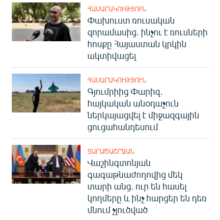
ՀԱՍԱՐԱԿՈՒԹՅՈՒՆ
Փախուստ ռուսական
զորամասից. ինչու է ռուսների
հոսքը Հայաստան կրկին
ակտիվացել
ՀԱՍԱՐԱԿՈՒԹՅՈՒՆ
Գյումրիից Փարիզ․
հայկական անօդաչուն
ներկայացվել է միջազգային
ցուցահանդեսում
ՏԱՐԱԾԱՇՐՋԱՆ
Վաշինգտոնյան
գագաթնաժողովից մեկ
տարի անց. ուր են հասել
կողմերը և ինչ հարցեր են դեռ
մնում չլուծված