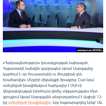
ՄԻՋԱԶԳԱՅԻՆ
ՄՇԱԿՈՒՅԹ
ՍՊՈՐՏ
ՄԵԿՆԱԲԱՆՈՒԹՅՈՒՆ
ՏՏ ԵՒ ԻՆՏԵՐՆԵՏ
ԿՈՐՈՆԱՎԻՐՈՒՍ
ԱՐԽԻՎ
«Հանրապետություն» կուսակցության նախագահ,
ՏԵՍԱՆՅՈՒԹԵՐ
Հայաստանի նախկին վարչապետ Արամ Սարգսյանը
ԲԱՆԱՎԵՃ
կարծում է, որ Ռուսաստանն ու Թուրքիան չեն
հրաժարվելու Մեղրիի միջանցքի ծրագրից: Ըստ նրա`
ՁԳՏԵԼՈՎ ԼԱՎԱԳՈՒՅՆԻՆ
ստեղծված իրավիճակում հարկավոր է ՄԱԿ-ի
ՓՈԴՔԱՍԹ
Անվտանգության խորհուրդ դիմել: «Ազատության» հետ
զրույցում Արամ Սարգսյանն անդրադառնում է մայիսի 12-
Հայերեն
ից
ստեղծված իրավիճակին
, երբ հայտարարվեց երեք՝ Սև