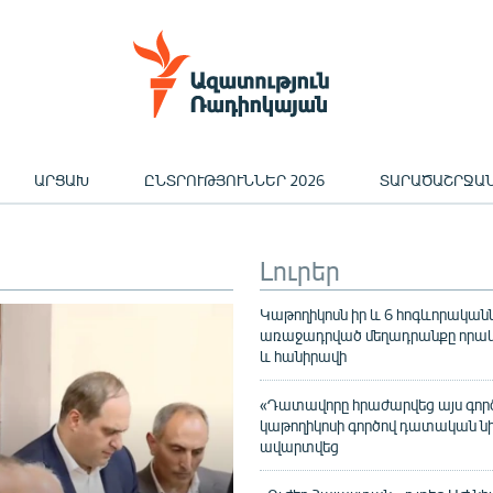
ԱՐՑԱԽ
ԸՆՏՐՈՒԹՅՈՒՆՆԵՐ 2026
ՏԱՐԱԾԱՇՐՋԱ
Լուրեր
Կաթողիկոսն իր և 6 հոգևորականն
առաջադրված մեղադրանքը որակ
և հանիրավի
«Դատավորը հրաժարվեց այս գործը
կաթողիկոսի գործով դատական ն
ավարտվեց