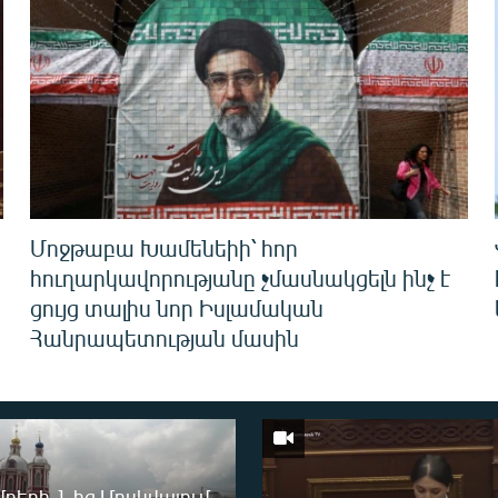
Մոջթաբա Խամենեիի՝ հոր
հուղարկավորությանը չմասնակցելն ինչ է
ցույց տալիս նոր Իսլամական
Հանրապետության մասին
բերի 1-ից Մոսկվայում