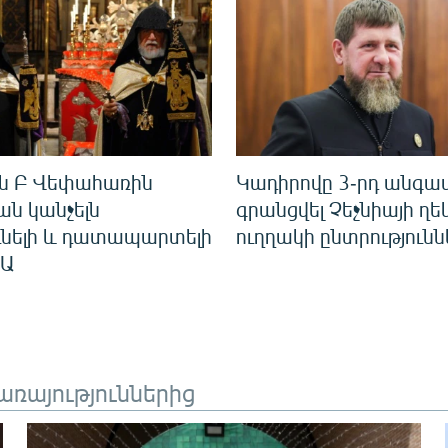
ն Բ Վեփահառին
Կադիրովը 3-րդ անգամ
ն կանչելն
գրանցվել Չեչնիայի ղ
ւնելի և դատապարտելի
ուղղակի ընտրությունն
 Ա
առայություններից