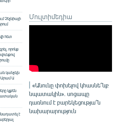
ստերի
Մուլտիմեդիա
ւմ Չեչնիայի
րում
վի հետ
ել, որոնք
վունքով
ումը
ն կանչելն
 Արամ Ա
«Անունը փոխելով կհասնե՞նք
երը կլքեն
նպատակին». սոցապը
 դատական
դառնում է բարեկեցությա՞ն
նախարարություն
ննադատել է
աբերյալ