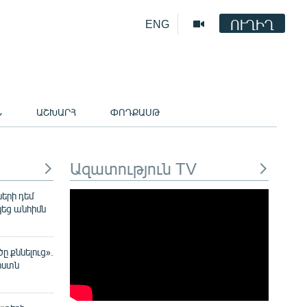
ՈՒՂԻՂ
ENG
Ն
ԱՇԽԱՐՀ
ՓՈԴՔԱՍԹ
Ազատություն TV
երի դեմ
եց անհիմն
 քննելուց».
իստն