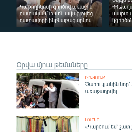
Կաթողիկոսի գործով առաջին
ՀՀ քաղ
դատական նիստն ավարտվեց
պարտա
դատավորի ինքնաբացարկով
կգործեն
Օրվա մյուս թեմաները
ԻՐԱՎՈՒՆՔ
Ծառուկյանին նոր՝
առաջադրվել
ԼՈՒՐԵՐ
«Կարծում եմ՝ շատ 