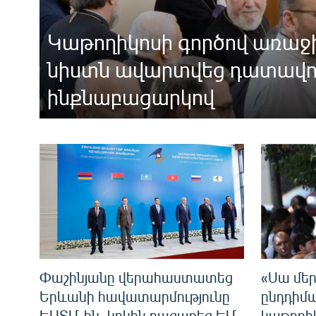
ՄԻՋԱԶԳԱՅԻՆ
ՄՇԱԿՈՒՅԹ
Կաթողիկոսի գործով առա
ՍՊՈՐՏ
նիստն ավարտվեց դատավո
ՄԵԿՆԱԲԱՆՈՒԹՅՈՒՆ
ինքնաբացարկով
ՏՏ ԵՒ ԻՆՏԵՐՆԵՏ
ԿՈՐՈՆԱՎԻՐՈՒՍ
ԱՐԽԻՎ
ՏԵՍԱՆՅՈՒԹԵՐ
ԲԱՆԱՎԵՃ
ՁԳՏԵԼՈՎ ԼԱՎԱԳՈՒՅՆԻՆ
ՓՈԴՔԱՍԹ
Փաշինյանը վերահաստատեց
«Սա մեր
Երևանի հավատարմությունը
ընդդիմ
ԵԱՏՄ-ին, կրկին բացառեց ԵՄ
կաթողի