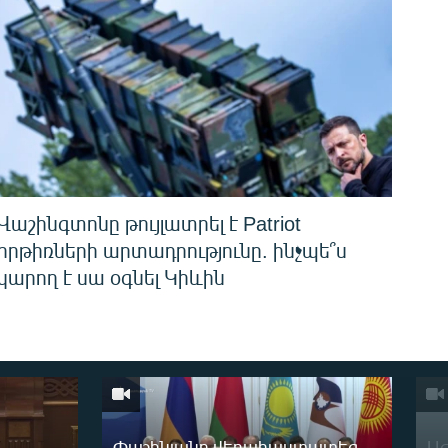
Վաշինգտոնը թույլատրել է Patriot
հրթիռների արտադրությունը. ինչպե՞ս
կարող է սա օգնել Կիևին
Փաշինյանը վերահաստատեց
ԱԺ