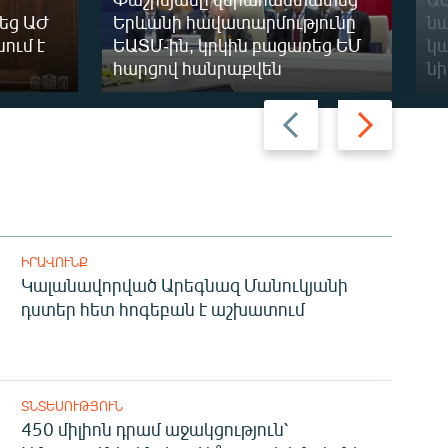
քեց ԱԺ
Երևանի հավատարմությունը
նա
ում է
ԵԱՏՄ-ին, կրկին բացառեց ԵՄ
կ
հարցով հանրաքվեն
ն
Previous
Next
slide
slide
ԻՐԱՎՈՒՆՔ
Կալանավորված Արեգնազ Մանուկյանի
դստեր հետ հոգեբան է աշխատում
ՏՆՏԵՍՈՒԹՅՈՒՆ
450 միլիոն դրամ աջակցություն՝