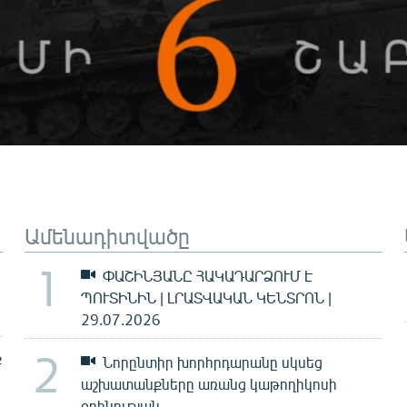
Ամենադիտվածը
1
ՓԱՇԻՆՅԱՆԸ ՀԱԿԱԴԱՐՁՈՒՄ Է
ՊՈՒՏԻՆԻՆ | ԼՐԱՏՎԱԿԱՆ ԿԵՆՏՐՈՆ |
29.07.2026
2
ք
Նորընտիր խորհրդարանը սկսեց
աշխատանքները առանց կաթողիկոսի
օրհնության