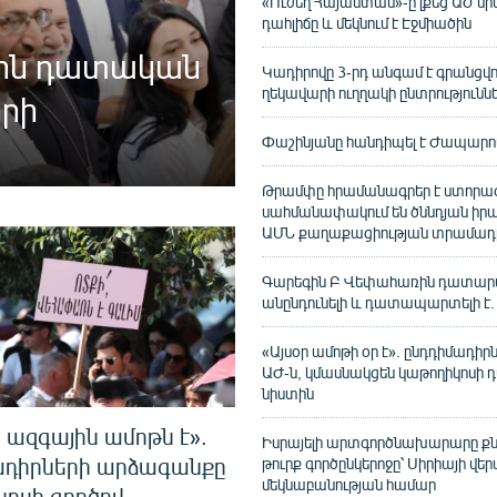
«Ուժեղ Հայաստան»-ը լքեց ԱԺ նի
դահլիճը և մեկնում է Էջմիածին
ջին դատական
Կադիրովը 3-րդ անգամ է գրանցվո
ղեկավարի ուղղակի ընտրություննե
րի
Փաշինյանը հանդիպել է Ժապարո
Թրամփը հրամանագրեր է ստորագր
սահմանափակում են ծննդյան իրա
ԱՄՆ քաղաքացիության տրամադր
Գարեգին Բ Վեփահառին դատարա
անընդունելի և դատապարտելի է.
«Այսօր ամոթի օր է». ընդդիմադիրն
ԱԺ-ն, կմասնակցեն կաթողիկոսի
նիստին
 ազգային ամոթն է».
Իսրայելի արտգործնախարարը ք
ադիրների արձագանքը
թուրք գործընկերոջը՝ Սիրիայի վեր
մեկնաբանության համար
կոսի գործով