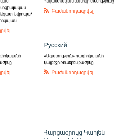
ական
Հայաստանյան մամուլի տեսությունը
 սոցիալական
Բաժանորդագրվել
 «Ազատ Եվրոպա/
իոկայան
րվել
Русский
դիոկայանի
«Ազատություն» ռադիոկայանի
բաժինը
կայքէջի ռուսերեն բաժինը
րվել
Բաժանորդագրվել
Հարցազրույց Կարլեն