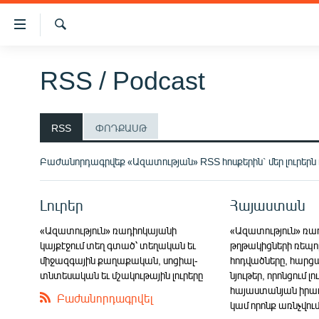
Մատչելիության
հղումներ
Որոնում
Անցնել
ԱԶԱՏՈՒԹՅՈՒՆ TV
հիմնական
RSS / Podcast
բովանդակությանը
ՀԱՅԱՍՏԱՆ
Անցնել
ՔԱՂԱՔԱԿԱՆ
հիմնական
RSS
ՓՈԴՔԱՍԹ
մենյուին
ԸՆՏՐՈՒԹՅՈՒՆՆԵՐ 2026
Որոնում
Բաժանորդագրվեք «Ազատության» RSS հոսքերին` մեր լուրերն
ԻՐԱՎՈՒՆՔ
ՀԱՍԱՐԱԿՈՒԹՅՈՒՆ
Լուրեր
Հայաստան
ՏՆՏԵՍՈՒԹՅՈՒՆ
«Ազատություն» ռադիոկայանի
«Ազատություն» ռ
ՂԱՐԱԲԱՂ
կայքէջում տեղ գտած՝ տեղական եւ
թղթակիցների ռեպո
միջազգային քաղաքական, սոցիալ-
հոդվածները, հարցազ
ՊԱՏԵՐԱԶՄԻ 6 ՇԱԲԱԹՆԵՐԸ
տնտեսական եւ մշակութային լուրերը
նյութեր, որոնցում լ
հայաստանյան իրադ
ՏԱՐԱԾԱՇՐՋԱՆ
Բաժանորդագրվել
կամ որոնք առնչվու