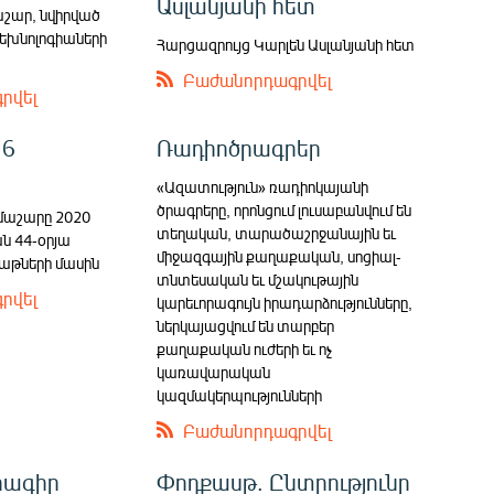
Ասլանյանի հետ
աշար, նվիրված
խնոլոգիաների
Հարցազրույց Կարլեն Ասլանյանի հետ
Բաժանորդագրվել
րվել
 6
Ռադիոծրագրեր
«Ազատություն» ռադիոկայանի
ծրագրերը, որոնցում լուսաբանվում են
մաշարը 2020
տեղական, տարածաշրջանային եւ
ն 44-օրյա
միջազգային քաղաքական, սոցիալ-
աթների մասին
տնտեսական եւ մշակութային
րվել
կարեւորագույն իրադարձությունները,
ներկայացվում են տարբեր
քաղաքական ուժերի եւ ոչ
կառավարական
կազմակերպությունների
Բաժանորդագրվել
րագիր
Փոդքասթ. Ընտրությունը