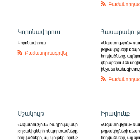
ՄԻՋԱԶԳԱՅԻՆ
Բաժանորդագ
ՄՇԱԿՈՒՅԹ
ՍՊՈՐՏ
Կորոնավիրուս
Հասարակութ
ՄԵԿՆԱԲԱՆՈՒԹՅՈՒՆ
Կորոնավիրուս
«Ազատություն» ռա
ՏՏ ԵՒ ԻՆՏԵՐՆԵՏ
թղթակիցների ռեպո
Բաժանորդագրվել
հոդվածները, այլ նյո
ԿՈՐՈՆԱՎԻՐՈՒՍ
վերաբերում են սոց
ԱՐԽԻՎ
ինչպես նաեւ գիտու
Բաժանորդագ
ՏԵՍԱՆՅՈՒԹԵՐ
ԲԱՆԱՎԵՃ
ՁԳՏԵԼՈՎ ԼԱՎԱԳՈՒՅՆԻՆ
Մշակույթ
Իրավունք
ՓՈԴՔԱՍԹ
«Ազատություն» ռադիոկայանի
«Ազատություն» ռա
թղթակիցների ռեպորտաժները,
թղթակիցների ռեպո
հոդվածները, այլ նյութեր, որոնք
հոդվածները, այլ նյո