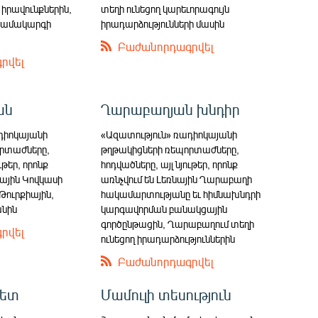
 իրավունքներին,
տեղի ունեցող կարեւորագույն
համակարգի
իրադարձությունների մասին
Բաժանորդագրվել
րվել
ան
Ղարաբաղյան խնդիր
դիոկայանի
«Ազատություն» ռադիոկայանի
րտաժները,
թղթակիցների ռեպորտաժները,
ւթեր, որոնք
հոդվածները, այլ նյութեր, որոնք
ային Կովկասի
առնչվում են Լեռնային Ղարաբաղի
ուրքիային,
հակամարտությանը եւ հիմնախնդրի
անին
կարգավորման բանակցային
գործընթացին, Ղարաբաղում տեղի
րվել
ունեցող իրադարձություններին
Բաժանորդագրվել
նետ
Մամուլի տեսություն