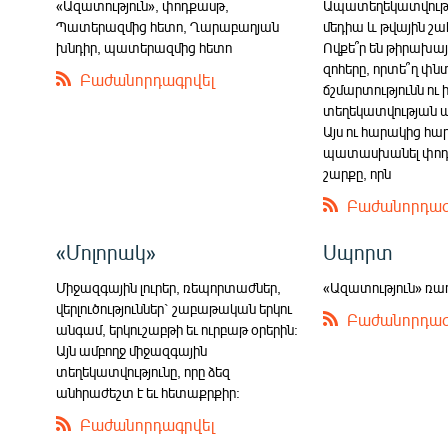
«Ազատություն», փոդքասթ,
Ապատեղեկատվությու
Պատերազմից հետո, Ղարաբաղյան
մեդիա և թվային շա
խնդիր, պատերազմից հետո
Ովքե՞ր են թիրախայ
զոհերը, որտե՞ղ փն
Բաժանորդագրվել
ճշմարտությունն ու
տեղեկատվության ա
Այս ու հարակից հար
պատասխանել փոդք
շարքը, որն
Բաժանորդագ
«Մոլորակ»
Սպորտ
Միջազգային լուրեր, ռեպորտաժներ,
«Ազատություն» ռա
վերլուծություններ` շաբաթական երկու
Բաժանորդագ
անգամ, երկուշաբթի եւ ուրբաթ օրերին:
Այն ամբողջ միջազգային
տեղեկատվությունը, որը ձեզ
անհրաժեշտ է եւ հետաքրքիր:
Բաժանորդագրվել