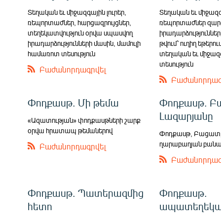
Տեղական եւ միջազգային լուրեր,
Տեղական եւ միջազգա
ռեպորտաժներ, հարցազրույցներ,
ռեպորտաժներ զար
տեղեկատվություն օրվա սպասվող
իրադարձություններ
իրադարձությունների մասին, մամուլի
թվում՝ ուղիղ եթերու
համառոտ տեսություն
տեղական եւ միջազգ
տեսություն
Բաժանորդագրվել
Բաժանորդագ
Փոդքասթ. Մի թեմա
Փոդքասթ. Բ
Լազարյանը
«Ազատության» փոդքասթների շարք
օրվա հրատապ թեմաներով
Փոդքասթ, Բացատրո
ղարաբաղյան բանակ
Բաժանորդագրվել
Բաժանորդագ
Փոդքասթ. Պատերազմից
Փոդքասթ.
հետո
ապատեղեկատ