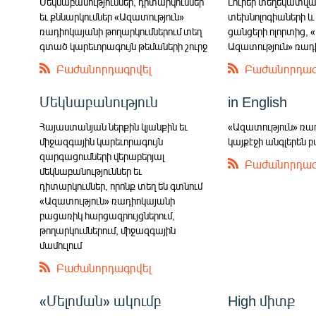
Մեկնաբանություններ, դիտարկումներ
Լուրեր տեղեկատվ
եւ քննարկումներ «Ազատություն»
տեխնոլոգիաների և
ռադիոկայանի թողարկումներում տեղ
ցանցերի ոլորտից,
գտած կարեւորագույն թեմաների շուրջ
Ազատություն» ռադ
Բաժանորդագրվել
Բաժանորդագ
Մեկնաբանություն
in English
Հայաստանյան ներքին կյանքին եւ
«Ազատություն» ռա
միջազգային կարեւորագույն
կայքէջի անգլերեն 
զարգացումների վերաբերյալ
Բաժանորդագ
մեկնաբանություններ եւ
դիտարկումներ, որոնք տեղ են գտնում
«Ազատություն» ռադիոկայանի
բացառիկ հարցազրույցներում,
թողարկումներում, միջազգային
մամուլում
Բաժանորդագրվել
«Մելոման» ակումբ
High միտք