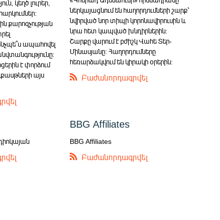
ն, կեղծ լուրեր,
ներկայացնում են հաղորդումների շարք՝
հարկումներ:
նվիրված նոր տիպի կորոնավիրուսին և
ին քարոզչության
նրա հետ կապված խնդիրներին:
տրել
Շարքը վարում է բժիշկ Վահե Տեր-
 ինչպե՞ս ապահովել
Մինասյանը: Հաղորդումները
նվտանգությունը:
հեռարձակվում են կիրակի օրերին:
ցերին է փորձում
ասթների այս
Բաժանորդագրվել
րվել
BBG Affiliates
դիոկայան
BBG Affiliates
րվել
Բաժանորդագրվել