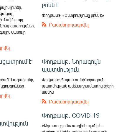
քոնն է
յին լուրեր,
գացող
Փոդքասթ, «Ընտրությունը քոնն է»
ի մասին, այդ
Բաժանորդագրվել
մ, հարցազրույցներ,
ային մամուլի
րվել
ացատրում է
Փոդքասթ. Նորագույն
պատմություն
ւմ է Լազարյանը,
Փոդքասթ Հայաստանի նորագույն
ցություններ
պատմության ամենադրամատիկ էջերի
մասին
րվել
Բաժանորդագրվել
Փոդքասթ. COVID-19
վություն
«Ազատություն» ռադիոկայանը և
«Կոնրադ Ադենաուեր» հիմնադրամը