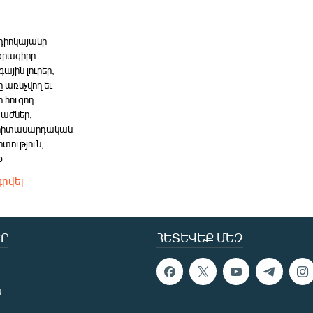
ի
դիոկայանի
րագիրը.
ային լուրեր,
 առնչվող եւ
 հուզող
աժներ,
 երիտասարդական
իտություն,
թ
րվել
Ր
ՀԵՏԵՎԵՔ ՄԵԶ
ն