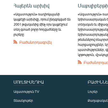
Հայերեն արխիվ
Մաքսլիբերթ
«Ազատություն» ռադիոկայանի
«Ազատություն» ռա
կայքէջի արխիվը, որում ընդգրկված են
երիտասարդական ծ
2001 թվականից մինչ օրս կայքէջում
տեղական եւ միջազգ
տեղ գտած բոլոր հոդվածները եւ
երիտասարդությանը
լուրերը
երիտասարդությանը
թեմաներով ռեպորտ
Բաժանորդագրվել
հարցազրույցներ,
պատմություններ, գ
կրթություն, մշակույ
Բաժանորդագ
ՄՈՒԼՏԻՄԵԴԻԱ
ԲԱԺԻՆՆԵ
Ազատություն TV
Լուրեր
Տեսանյութեր
Քաղաքակա