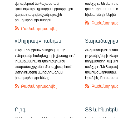
վերաբերում են Հայաստանի
առնչվում են մարդու
մշակութային կյանքին, միջազգային
դատաիրավական 
կարեւորագույն մշակութային
հիմնախնդիրներին
իրադարձություններին
Բաժանորդագ
Բաժանորդագրվել
«Մոլորակ» հանդես
Տարածաշրջ
«Ազատություն» ռադիոկայանի
«Ազատություն» ռա
«Մոլորակ» հանդեսը, որի ընթացքում
թղթակիցների ռեպո
լուսաբանվում եւ վերլուծվում են
հոդվածները, այլ նյո
տարածաշրջանում եւ աշխարհում
առնչվում են Հարավ
տեղի ունեցող կարեւորագույն
տարածաշրջանին, Թ
իրադարձությունները
Իրանին, Ռուսաստ
Բաժանորդագրվել
Բաժանորդագ
Բլոգ
ՏՏ և Ինտեր