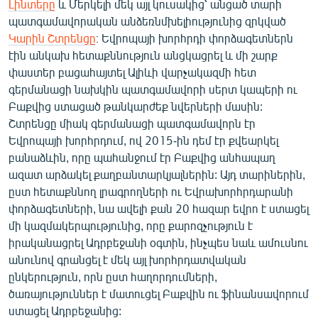
Լինտերը
և Մերկելի մեկ այլ կուսակից՝ անցած տարի
պատգամավորական անձեռնմխելիությունից զրկված
Կարին Շտրենցը
։ Եվրոպայի խորհրդի փորձագետներն
էին անկախ հետաքննություն անցկացրել և մի շարք
փաստեր բացահայտել Ալիևի վարչակազմի հետ
գերմանացի նախկին պատգամավորի սերտ կապերի ու
Բաքվից ստացած թանկարժեք նվերների մասին:
Շտրենցը միակ գերմանացի պատգամավորն էր
Եվրոպայի խորհրդում, ով 2015-ին դեմ էր քվեարկել
բանաձևին, որը պահանջում էր Բաքվից անհապաղ
ազատ արձակել քաղբանտարկյալներին: Այդ տարիներին,
ըստ հետաքննող լրագրողների ու Եվրախորհրդարանի
փորձագետների, նա ավելի քան 20 հազար եվրո է ստացել
մի կազմակերպությունից, որը քարոզչություն է
իրականացրել Ադրբեջանի օգտին, ինչպես նաև ամուսնու
անունով գրանցել է մեկ այլ խորհրդատվական
ընկերություն, որն ըստ հաղորդումների,
ծառայություններ է մատուցել Բաքվին ու ֆինանսավորում
ստացել Ադրբեջանից: