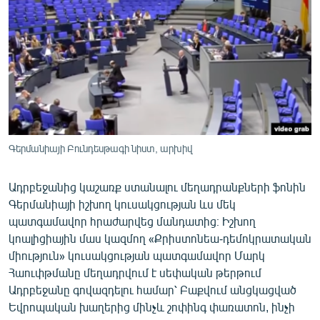
ՄԻՋԱԶԳԱՅԻՆ
ՄՇԱԿՈՒՅԹ
ՍՊՈՐՏ
ՄԵԿՆԱԲԱՆՈՒԹՅՈՒՆ
ՏՏ ԵՒ ԻՆՏԵՐՆԵՏ
ԿՈՐՈՆԱՎԻՐՈՒՍ
Գերմանիայի Բունդեսթագի նիստ, արխիվ
ԱՐԽԻՎ
Ադրբեջանից կաշառք ստանալու մեղադրանքների ֆոնին
ՏԵՍԱՆՅՈՒԹԵՐ
Գերմանիայի իշխող կուսակցության ևս մեկ
ԲԱՆԱՎԵՃ
պատգամավոր հրաժարվեց մանդատից։ Իշխող
կոալիցիային մաս կազմող «Քրիստոնեա-դեմոկրատական
ՁԳՏԵԼՈՎ ԼԱՎԱԳՈՒՅՆԻՆ
միություն» կուսակցության պատգամավոր Մարկ
ՓՈԴՔԱՍԹ
Հաուփթմանը մեղադրվում է սեփական թերթում
Ադրբեջանը գովազդելու համար՝ Բաքվում անցկացված
Եվրոպական խաղերից մինչև շոփինգ փառատոն, ինչի
Հայերեն