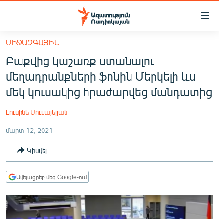
Մատչելիության
հղումներ
Անցնել
ՄԻՋԱԶԳԱՅԻՆ
հիմնական
ԱԶԱՏՈՒԹՅՈՒՆ TV
Բաքվից կաշառք ստանալու
բովանդակությանը
ՀԱՅԱՍՏԱՆ
Անցնել
մեղադրանքների ֆոնին Մերկելի ևս
հիմնական
ՔԱՂԱՔԱԿԱՆ
մեկ կուսակից հրաժարվեց մանդատից
մենյուին
ԸՆՏՐՈՒԹՅՈՒՆՆԵՐ 2026
Որոնում
Լուսինե Մուսայելյան
ԻՐԱՎՈՒՆՔ
մարտ 12, 2021
ՀԱՍԱՐԱԿՈՒԹՅՈՒՆ
Կիսվել
ՏՆՏԵՍՈՒԹՅՈՒՆ
ՂԱՐԱԲԱՂ
Ավելացրեք մեզ Google-ում
ՊԱՏԵՐԱԶՄԻ 6 ՇԱԲԱԹՆԵՐԸ
ՏԱՐԱԾԱՇՐՋԱՆ