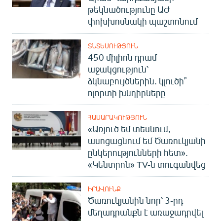
թեկնածությունը ԱԺ
փոխխոսնակի պաշտոնում
ՏՆՏԵՍՈՒԹՅՈՒՆ
450 միլիոն դրամ
աջակցություն՝
ձկնաբույծներին. կլուծի՞
ոլորտի խնդիրները
ՀԱՍԱՐԱԿՈՒԹՅՈՒՆ
«Առյուծ եմ տեսնում,
ասոցացնում եմ Ծառուկյանի
ընկերությունների հետ».
«Կենտրոն» TV-ն տուգանվեց
ԻՐԱՎՈՒՆՔ
Ծառուկյանին նոր՝ 3-րդ
մեղադրանքն է առաջադրվել