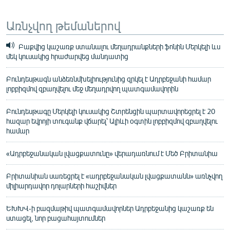
Առնչվող թեմաներով
Բաքվից կաշառք ստանալու մեղադրանքների ֆոնին Մերկելի ևս
մեկ կուսակից հրաժարվեց մանդատից
Բունդեսթագն անձեռնմխելիությունից զրկել է Ադրբեջանի համար
լոբբիզմով զբաղվելու մեջ մեղադրվող պատգամավորին
Բունդեսթագը Մերկելի կուսակից Շտրենցին պարտավորեցրել է 20
հազար եվրոյի տուգանք վճարել՝ Ալիևի օգտին լոբբիզմով զբաղվելու
համար
«Ադրբեջանական լվացքատունը» վերադառնում է Մեծ Բրիտանիա
Բրիտանիան սառեցրել է «ադրբեջանական լվացքատանն» առնչվող
միլիարդավոր դոլարների հաշիվներ
ԵԽԽՎ-ի բազմաթիվ պատգամավորներ Ադրբեջանից կաշառք են
ստացել, նոր բացահայտումներ