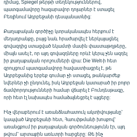
դիմաց, Spiegel թերթի տեղեկություններով,
English
պատգամավորը հազարավոր դոլարներ է ստացել
Բեռլինում Ադրբեջանի դեսպանատնից։
Русский
Քաղաքական գործիչը կտրականապես հերքում է
ՀԵՏԵՎԵՔ ՄԵԶ
մեղադրանքը, բայց նաև հրաժարվել է ներկայացնել
գովազդից ստացված եկամտի մասին փաստաթղթերը,
միայն ասել է, որ այդ գովազդները որևէ կերպ չեն ազդել
իր քաղաքական որոշումների վրա: Die Welt-ի հետ
զրույցում պատգամավորը հավաստիացրել է, թե
«Ազատության» բոլոր կայքերը
Ադրբեջանից երբեք գումար չի ստացել, թանկարժեք
նվերներ չի ընդունել, իսկ Ադրբեջան կատարած իր բոլոր
ճամփորդությունների համար վճարել է Բունդեսթագը,
որի հետ էլ նախապես համաձայնեցրել է այցերը։
Ինչ վերաբերում է առանձնահատուկ ակտիվությանը՝
կապված Ադրբեջանի հետ, Հաուփթմանի խոսքով՝
առանցքում իր քաղաքական գործունեությունն էր, այդ
թվում՝ արտաքին առևտրի հարցերը։ Թե ինչ