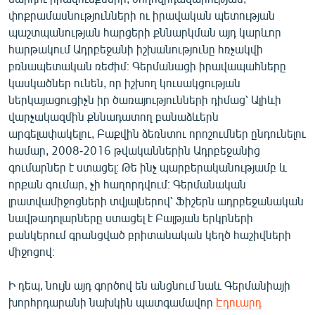
փոքրամասնությունների ու իրավական պետության
պաշտպանության հարցերի քննարկման այդ կարևոր
հարթակում Ադրբեջանի իշխանությունը հռչակվի
բռնապետական ռեժիմ։ Գերմանացի իրավապահները
կասկածներ ունեն, որ իշխող կուսակցության
ներկայացուցիչն իր ծառայությունների դիմաց՝ Ալիևի
վարչակազմին քննադատող բանաձևերն
արգելափակելու, Բաքվին ձեռնտու որոշումներ ընդունելու
համար, 2008-2016 թվականներին Ադրբեջանից
գումարներ է ստացել։ Թե ինչ պարբերականությամբ և
որքան գումար, չի հաղորդվում։ Գերմանական
լրատվամիջոցների տվյալներով՝ Ֆիշերն ադրբեջանական
նավթադոլարները ստացել է Բալթյան երկրների
բանկերում գրանցված բրիտանական կեղծ հաշիվների
միջոցով։
Ի դեպ, նույն այդ գործով են անցնում նաև Գերմանիայի
խորհրդարանի նախկին պատգամավոր
Էդուարդ