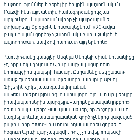
հաջողություններ է բերել իր երկրին պաշտոնական
Բաքվի հետ այդ ակտիվ համագործակցության
արդյունքում, պատգամավորը չի պարզաբանել,
փոխարենը Spiegel-ն է հստակեցնում՝ «36-ամյա
քաղաքական գործիչը շարունակաբար աջակցել է
ավտորիտար, նավթով հարուստ այդ երկրին»:
Հաուփթմանը կանցլեր Անգելա Մերկելի միակ կուսակիցը
չէ, որը մեղադրվում է Ալիևի վարչակազմի հետ
կոռուպցիոն կապերի համար։ Ընդամենը մեկ շաբաթ
առաջ էր գերմանական օրենսդիր մարմինը Աքսել
Ֆիշերին զրկել պատգամավորական
անձեռնմխելիությունից՝ հնարավորություն տալով երկրի
իրավապահներին պարզելու «ադրբեջանական լոբբիի»
հետ նրա կապերը։ Կան կասկածներ, որ Ֆիշերը մաս է
կազմել արևմտյան քաղաքական գործիչներից կազմված
խմբին, որը ԵԽԽՎ-ում հետևողականորեն գործել է
հօգուտ Ալիևի վարչակազմի, թույլ չի տվել, որպեսզի
մարդու իրավունքների, ժողովրդավարության,