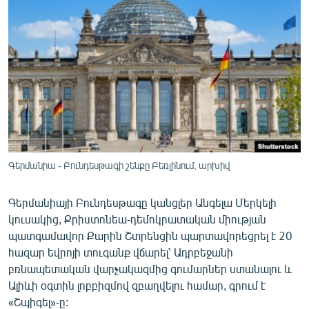
ՄԻՋԱԶԳԱՅԻՆ
ՄՇԱԿՈՒՅԹ
ՍՊՈՐՏ
ՄԵԿՆԱԲԱՆՈՒԹՅՈՒՆ
ՏՏ ԵՒ ԻՆՏԵՐՆԵՏ
ԿՈՐՈՆԱՎԻՐՈՒՍ
ԱՐԽԻՎ
Գերմանիա - Բունդեսթագի շենքը Բեռլինում, արխիվ
ՏԵՍԱՆՅՈՒԹԵՐ
Գերմանիայի Բունդեսթագը կանցլեր Անգելա Մերկելի
ԲԱՆԱՎԵՃ
կուսակից, Քրիստոնեա-դեմոկրատական միության
ՁԳՏԵԼՈՎ ԼԱՎԱԳՈՒՅՆԻՆ
պատգամավոր Քարին Շտրենցին պարտավորեցրել է 20
հազար եվրոյի տուգանք վճարել՝ Ադրբեջանի
ՓՈԴՔԱՍԹ
բռնապետական վարչակազմից գումարներ ստանալու և
Ալիևի օգտին լոբբիզմով զբաղվելու համար, գրում է
Հայերեն
«Շպիգել»-ը: