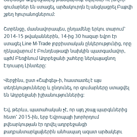
գումարներ են ստացել, արձակուրդն էլ անցկացրել Բաքվի
շքեղ հյուրանոցներում:
Շտրենցը, մասնավորապես, ընդամենը երկու տարում՝
2014-15 թվականներին, 14-ից 30 հազար եվրո էր
ստացել Line M-Trade լոբբիստական ընկերությունից, որը
ղեկավարում է Բունդեսթագի նախկին պատգամավոր,
այժմ Բեռլինում Ադրբեջանի շահերը ներկայացնող
Էդուարդ Լինտերը:
Վերջինս, ըստ «Շպիգել»-ի, հաստատել է այս
տեղեկությունները և ընդունել, որ գումարները ստացվել
են Ադրբեջանի իշխանություններից:
Եվ, թերևս, պատահական չէ, որ այդ շռայլ պարգևներից
հետո՝ 2015-ին, երբ Եվրոպայի խորհրդում
քվեարկության էր դրվել ադրբեջանցի
քաղբանտարկյալներին անհապաղ ազատ արձակելու