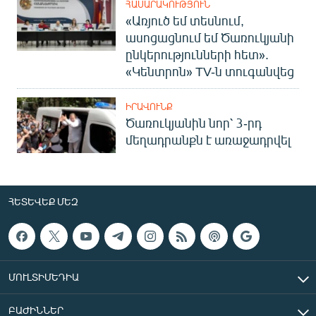
ՀԱՍԱՐԱԿՈՒԹՅՈՒՆ
«Առյուծ եմ տեսնում,
ասոցացնում եմ Ծառուկյանի
ընկերությունների հետ».
«Կենտրոն» TV-ն տուգանվեց
ԻՐԱՎՈՒՆՔ
Ծառուկյանին նոր՝ 3-րդ
մեղադրանքն է առաջադրվել
ՀԵՏԵՎԵՔ ՄԵԶ
ՄՈՒԼՏԻՄԵԴԻԱ
ԲԱԺԻՆՆԵՐ