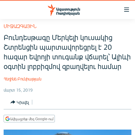
Մատչելիության
հղումներ
Անցնել
ՄԻՋԱԶԳԱՅԻՆ
հիմնական
ԱԶԱՏՈՒԹՅՈՒՆ TV
Բունդեսթագը Մերկելի կուսակից
բովանդակությանը
ՀԱՅԱՍՏԱՆ
Անցնել
Շտրենցին պարտավորեցրել է 20
հիմնական
ՔԱՂԱՔԱԿԱՆ
հազար եվրոյի տուգանք վճարել՝ Ալիևի
մենյուին
ԸՆՏՐՈՒԹՅՈՒՆՆԵՐ 2026
օգտին լոբբիզմով զբաղվելու համար
Որոնում
ԻՐԱՎՈՒՆՔ
Հեղինե Բունիաթյան
ՀԱՍԱՐԱԿՈՒԹՅՈՒՆ
մարտ 15, 2019
ՏՆՏԵՍՈՒԹՅՈՒՆ
Կիսվել
ՂԱՐԱԲԱՂ
ՊԱՏԵՐԱԶՄԻ 6 ՇԱԲԱԹՆԵՐԸ
Ավելացրեք մեզ Google-ում
ՏԱՐԱԾԱՇՐՋԱՆ