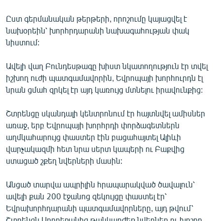
English
Ըստ գերմանական թերթերի, որոշումը կայացվել է
Русский
նախօրեին՝ խորհրդարանի նախագահության փակ
նիստում:
ՀԵՏԵՎԵՔ ՄԵԶ
Ավելի վաղ Բունդեսթագը խիստ նկատողություն էր տվել
իշխող ուժի պատգամավորին, Եվրոպայի խորհուրդն էլ
նրան ցմահ զրկել էր այդ կառույց մտնելու իրավունքից:
Շտրենցը սկանդալի կենտրոնում էր հայտնվել ամիսներ
«Ազատության» բոլոր կայքերը
առաջ, երբ Եվրոպայի խորհրդի փորձագետներն
աղմկահարույց փաստեր էին բացահայտել Ալիևի
վարչակազմի հետ նրա սերտ կապերի ու Բաքվից
ստացած շքեղ նվերների մասին:
Անցած տարվա ապրիլին հրապարակված ծավալուն՝
ավելի քան 200 էջանոց զեկույցը փաստել էր՝
Եվրախորհդարանի պատգամավորները, այդ թվում՝
Շտրենցն Ադրբեջանից թանկարժեք նվերներ ու խոշոր