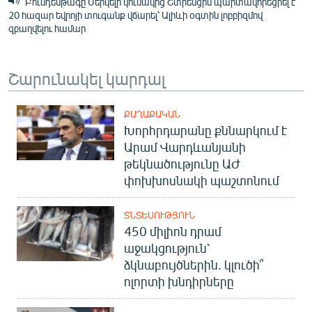
Բունդեսթագը Մերկելի կուսակից Շտրենցին պարտավորեցրել է
20 հազար եվրոյի տուգանք վճարել՝ Ալիևի օգտին լոբբիզմով
զբաղվելու համար
Շարունակել կարդալ
ՔԱՂԱՔԱԿԱՆ
Խորհրդարանը քննարկում է
Արամ Վարդևանյանի
թեկնածությունը ԱԺ
փոխխոսնակի պաշտոնում
ՏՆՏԵՍՈՒԹՅՈՒՆ
450 միլիոն դրամ
աջակցություն՝
ձկնաբույծներին. կլուծի՞
ոլորտի խնդիրները