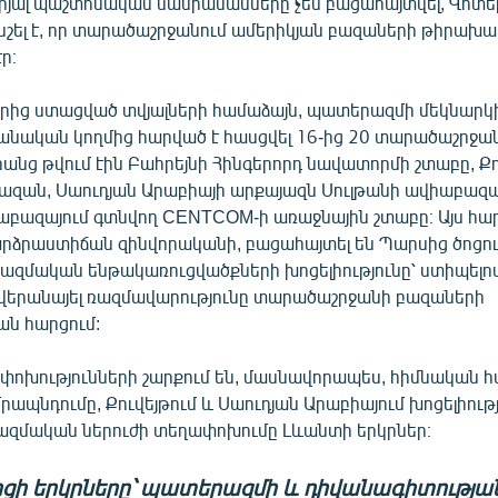
րյալ պաշտոնական մանրամասները չեն բացահայտվել, Վոտե
շել է, որ տարածաշրջանում ամերիկյան բազաների թիրախա
ր։
երից ստացված տվյալների համաձայն, պատերազմի մեկնարկ
րանական կողմից հարված է հասցվել 16-ից 20 տարածաշրջա
րանց թվում էին Բահրեյնի Հինգերորդ նավատորմի շտաբը, Քու
ազան, Սաուդյան Արաբիայի արքայազն Սուլթանի ավիաբազ
վիաբազայում գտնվող CENTCOM-ի առաջնային շտաբը։ Այս հա
րձրաստիճան զինվորականի, բացահայտել են Պարսից ծոցո
ազմական ենթակառուցվածքների խոցելիությունը՝ ստիպելո
վերանայել ռազմավարությունը տարածաշրջանի բազաների
ն հարցում:
փոխությունների շարքում են, մասնավորապես, հիմնական հ
րապնդումը, Քուվեյթում և Սաուդյան Արաբիայում խոցելիութ
ռազմական ներուժի տեղափոխումը Լևանտի երկրներ։
ոցի երկրները՝ պատերազմի և դիվանագիտությա