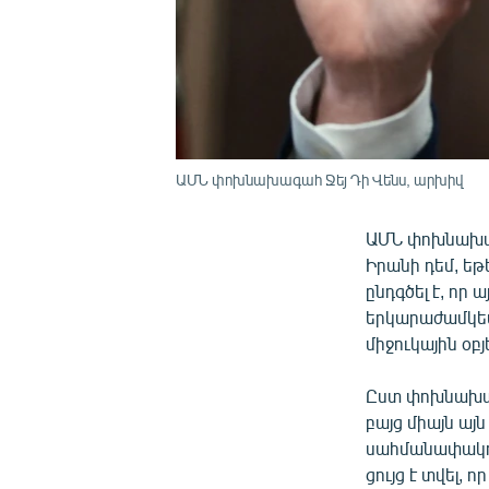
ԱՄՆ փոխնախագահ Ջեյ Դի Վենս, արխիվ
ԱՄՆ փոխնախա
Իրանի դեմ, եթ
ընդգծել է, որ
երկարաժամկետ
միջուկային օբ
Ըստ փոխնախագ
բայց միայն այ
սահմանափակու
ցույց է տվել, 