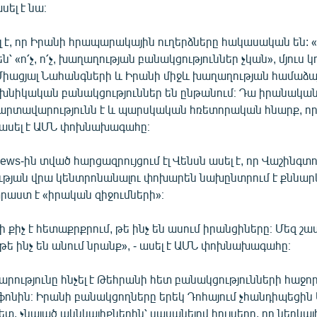
սել է նա։
լ է, որ Իրանի հրապարակային ուղերձները հակասական են: 
ն՝ «ո՛չ, ո՛չ, խաղաղության բանակցություններ չկան», մյուս կ
ր Միացյալ Նահանգների և Իրանի միջև խաղաղության համաձ
եխնիկական բանակցություններ են ընթանում։ Դա իրանական
արտավարությունն է և պարսկական հռետորական հնարք, որը
- ասել է ԱՄՆ փոխնախագահը։
News-ին տված հարցազրույցում էլ Վենսն ասել է, որ Վաշինգտ
թյան վրա կենտրոնանալու փոխարեն նախընտրում է քննարկե
աստ է «իրական զիջումների»։
ի քիչ է հետաքրքրում, թե ինչ են ասում իրանցիները։ Մեզ շա
թե ինչ են անում նրանք», - ասել է ԱՄՆ փոխնախագահը։
րությունը հնչել է Թեհրանի հետ բանակցությունների հաջորդ
 ֆոնին։ Իրանի բանակցողները երեկ Դոհայում չհանդիպեցին
տ, չնայած ակնկալիքներին՝ սասանելով հույսերը, որ ներկ