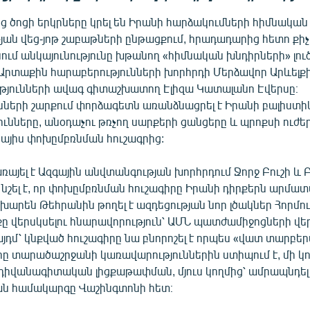
ց ծոցի երկրները կրել են Իրանի հարձակումների հիմնական
ան վեց-յոթ շաբաթների ընթացքում, հրադադարից հետո քիչ 
ւմ անկայունությունը խթանող «հիմնական խնդիրների» լու
 Արտաքին հարաբերությունների խորհրդի Մերձավոր Արևելք
ւթյունների ավագ գիտաշխատող Էլիզա Կատալանո Էվերսը։
նների շարքում փորձագետն առանձնացրել է Իրանի բալիստի
ւնները, անօդաչու թռչող սարքերի ցանցերը և պրոքսի ուժեր
կայիս փոխըմբռնման հուշագրից:
առայել է Ազգային անվտանգության խորհրդում Ջորջ Բուշի և
 նշել է, որ փոխըմբռնման հուշագիրը Իրանի դիրքերն արմա
ոխարեն Թեհրանին թողել է ազդեցության նոր լծակներ Հորմու
ը վերսկսելու հնարավորություն՝ ԱՄՆ պատժամիջոցների վ
այդմ՝ կնքված հուշագիրը նա բնորոշել է որպես «վատ տարբե
որը տարածաշրջանի կառավարություններին ստիպում է, մի կո
դիվանագիտական լիցքաթափման, մյուս կողմից՝ ամրապնդել
ն համակարգը Վաշինգտոնի հետ։