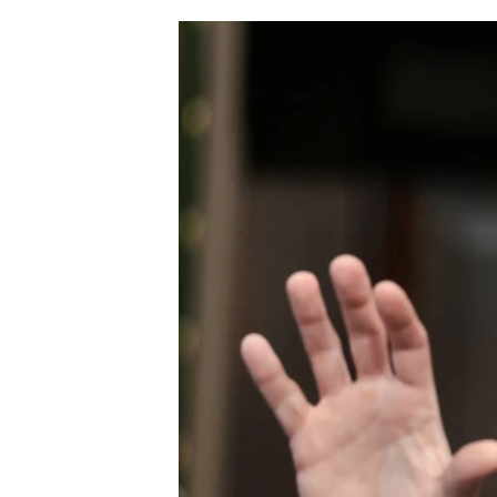
ՄԻՋԱԶԳԱՅԻՆ
ՄՇԱԿՈՒՅԹ
ՍՊՈՐՏ
ՄԵԿՆԱԲԱՆՈՒԹՅՈՒՆ
ՏՏ ԵՒ ԻՆՏԵՐՆԵՏ
ԿՈՐՈՆԱՎԻՐՈՒՍ
ԱՐԽԻՎ
ՏԵՍԱՆՅՈՒԹԵՐ
ԲԱՆԱՎԵՃ
ՁԳՏԵԼՈՎ ԼԱՎԱԳՈՒՅՆԻՆ
ՓՈԴՔԱՍԹ