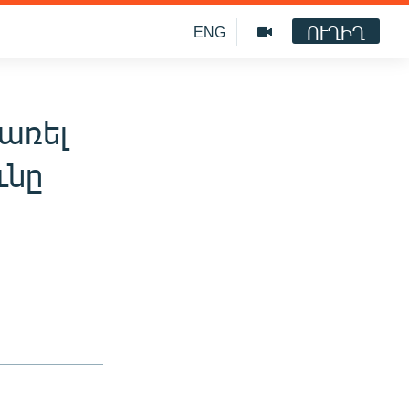
ՈՒՂԻՂ
ENG
առել
ւնը