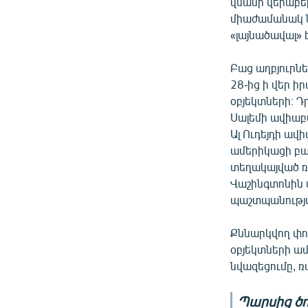
վնասի վերաբե
միաժամանակ ն
«լայնածավալ» է
Բաց աղբյուրն
28-ից ի վեր ի
օբյեկտների։ Դ
Սալեմի ավիաբ
Ալ Ուդեյդի ա
ամերիկացի բա
տեղակայված ռ
Վաշինգտոնին 
պաշտպանությա
Քննարկվող փո
օբյեկտների ամ
նվազեցումը, 
Պարսից ծ