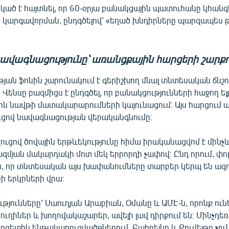
կած է հայտնել, որ 60-օրյա բանակցային պատուհանը կհանգ
արգավորման, ընդգծելով՝ «եղած խնդիրները պարզապես թ
ավագնացությունը՝ առանցքային հարցերի շարքո
ան ֆոնին շարունակում է գերիշխող մնալ տնտեսական ճնշո
նսը բազմիցս է ընդգծել, որ բանակցությունների հաջող ել
ն նավթի մատակարարումների կայունացում։ Այս հարցում ա
ուցով նավագնացության վերականգնումը։
ւցով ծովային երթևեկությունը հիմա իրականացվոմ է մինչ
յան մակարդակի մոտ մեկ երրորդի չափով։ Ընդ որում, փ
են, որ տնտեսական այս խափանումները տարբեր կերպ են ազ
 երկրների վրա։
թյունները՝ Սաուդյան Արաբիան, Օմանը և ԱՄԷ-ն, որոնք ու
ղիներ և խողովակաշարեր, ավելի լավ դիրքում են։ Մինչդե
ներգետիկ ենթակառուցվածքներում, Բահրեյնը և Քուվեյթը չու