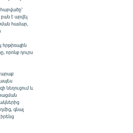
 հարվածը՝
բան է արվել
ծման համար,
ի
կ հրթիռային
ը, որոնք դուրս
 Բարաք
տապես
զի նեղուցում և
երացման
րակներից
ղմից, գնալ
 իրենց