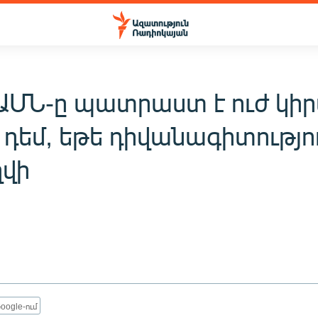
 ԱՄՆ-ը պատրաստ է ուժ կիր
 դեմ, եթե դիվանագիտությո
վի
oogle-ում