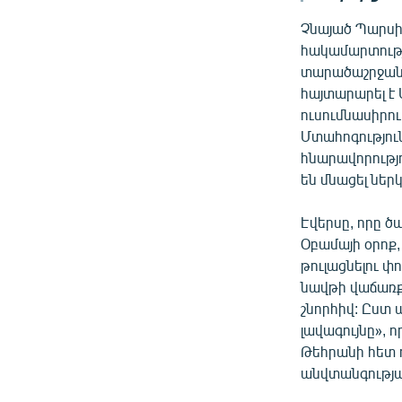
Չնայած Պարսի
հակամարտությ
տարածաշրջանո
հայտարարել է
ուսումնասիրո
Մտահոգությու
հնարավորությո
են մնացել ներ
Էվերսը, որը ծ
Օբամայի օրոք,
թուլացնելու փ
նավթի վաճառք
շնորհիվ: Ըստ 
լավագույնը», 
Թեհրանի հետ 
անվտանգությա