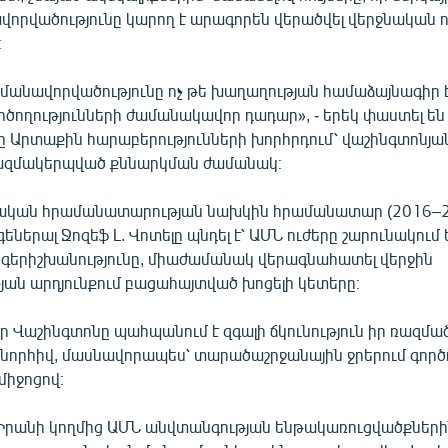
վորվածությունը կարող է արագորեն վերածվել վերջնական ու
։
մանավորվածությունը ոչ թե խաղաղության համաձայնագիր է,
ծողությունների ժամանակավոր դադար», - երեկ փաստել են
 Արտաքին հարաբերությունների խորհրդում՝ վաշինգտոնյա
ազմակերպված քննարկման ժամանակ։
ական հրամանատարության նախկին հրամանատար (2016–2
ներալ Ջոզեֆ Լ. Վոտելը պնդել է՝ ԱՄՆ ուժերը շարունակում 
լ գերիշխանությունը, միաժամանակ վերագնահատել վերջին
ան արդյունքում բացահայտված խոցելի կետերը։
, որ Վաշինգտոնը պահպանում է զգալի ճկունություն իր ռազմա
շնորհիվ, մասնավորապես՝ տարածաշրջանային ջրերում գործ
միջոցով։
 Իրանի կողմից ԱՄՆ անվտանգության ենթակառուցվածքներ