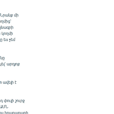
«Նրանք մի
ողմից՝
այնագրի
 կողմի
 ես չեմ
ոնը
լ՝ արդյոք
տ ավելի է
 փուլի շուրջ
 ԱՄՆ
այիս հրադադարի