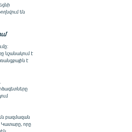
եցնի
ողնվում են
ւմ
ւմը։
քը նշանակում է
ռանցքային է
և
որձագետները
դում
նեն բազմազան
ռ Կատարը, որը
նեն