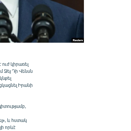
 ուժ կիրառել
մ Ջեյ Դի Վենսն
կնքել
ցկացնել Իրանի
գիտությամբ,
լ», և հստակ
յի որևէ