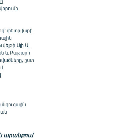
լը
վորումը
ից՝ փետրվարի
նային
վեյթի Ալի Ալ
ան և Քաթարի
րվածները, ըստ
ւմ
վ
անգուցային
յան
ն արանքում