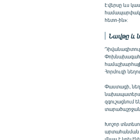
Էվերսը ևս կաս
համապարփակ կ
հետո-ին»։
Նավթը և ն
Դիվանագիտությ
Փոխնախագահ Վե
համաշխարհայի
Հորմուզի նեղ
Փաստացի, նեղո
նախապատերազմ
զգուշացնում 
տարածաշրջանի
Խոշոր տնտեսու
արտահանման ու
վնաս է կրել է