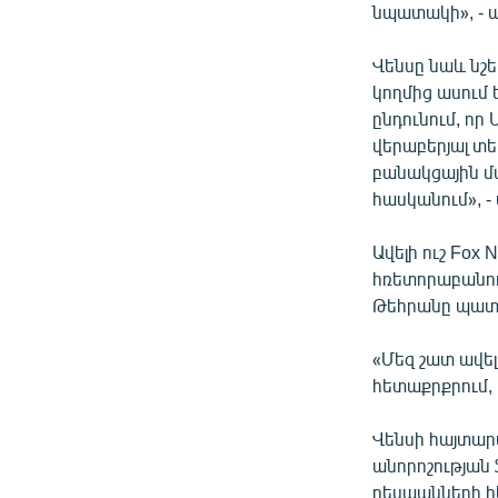
նպատակի», - ա
Վենսը նաև նշե
կողմից ասում ե
ընդունում, ո
վերաբերյալ տ
բանակցային մ
հասկանում», 
Ավելի ուշ Fox 
հռետորաբանու
Թեհրանը պատր
«Մեզ շատ ավել
հետաքրքրում, 
Վենսի հայտարա
անորոշության
դեսպանների հե