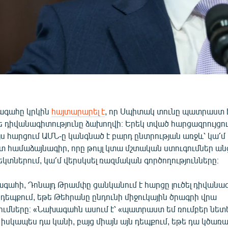
գահը կրկին
հայտարարել է
, որ Սպիտակ տունը պատրաստ է
ե դիվանագիտությունը ձախողվի։ Երեկ տված հարցազրույցու
 այս հարցում ԱՄՆ-ը կանգնած է բարդ ընտրության առջև՝ կա՛մ 
 համաձայնագիր, որը թույլ կտա մշտական ստուգումներ ան
յեկտներում, կա՛մ վերսկսել ռազմական գործողությունները։
ահի, Դոնալդ Թրամփը ցանկանում է հարցը լուծել դիվանա
ն դեպքում, եթե Թեհրանը ընդունի միջուկային ծրագրի վրա
մները։ «Նախագահն ասում է՝ «պատրաստ եմ ռումբեր նետե
որ իսկապես դա կանի, բայց միայն այն դեպքում, եթե դա կծառա