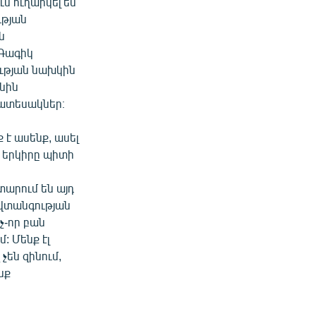
մ ուղարկել են
ւթյան
ն
Գագիկ
ւթյան նախկին
նին
ատեսակներ։
ք է ասենք, ասել
դ երկիրը պիտի
տարում են այդ
նվտանգության
չ-որ բան
մ: Մենք էլ
չեն զինում,
նք