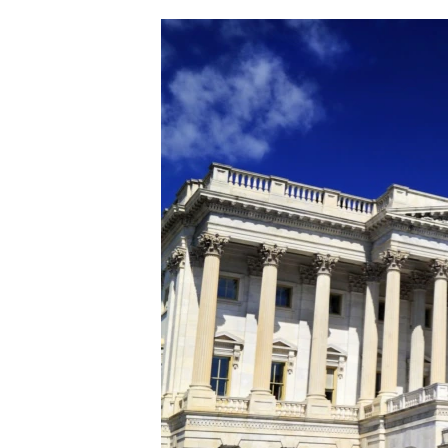
ՄԻՋԱԶԳԱՅԻՆ
ՄՇԱԿՈՒՅԹ
ՍՊՈՐՏ
ՄԵԿՆԱԲԱՆՈՒԹՅՈՒՆ
ՏՏ ԵՒ ԻՆՏԵՐՆԵՏ
ԿՈՐՈՆԱՎԻՐՈՒՍ
ԱՐԽԻՎ
ՏԵՍԱՆՅՈՒԹԵՐ
ԲԱՆԱՎԵՃ
ՁԳՏԵԼՈՎ ԼԱՎԱԳՈՒՅՆԻՆ
ՓՈԴՔԱՍԹ