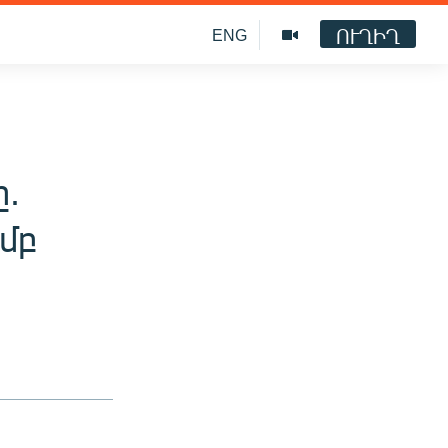
ՈՒՂԻՂ
ENG
ը.
մբ