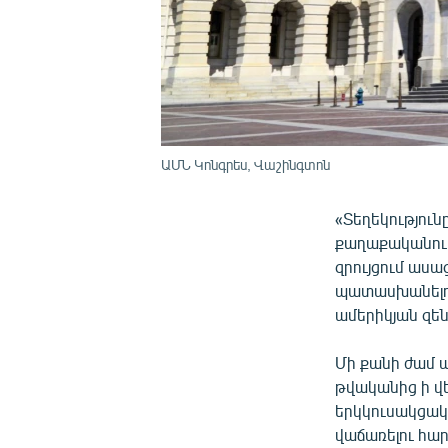
ԱՄՆ Կոնգրես, Վաշինգտոն
«Տեղեկությու
քաղաքականութ
զրույցում ասա
պատասխանելով
ամերիկյան զեն
Մի քանի ժամ ա
թվականից ի վ
երկկուսակցակա
վաճառելու հար