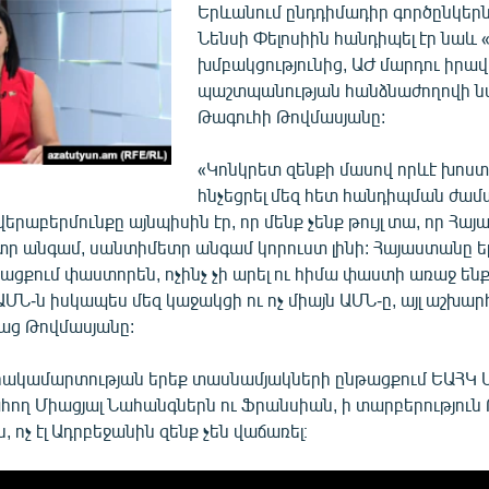
Երևանում ընդդիմադիր գործընկեր
Նենսի Փելոսիին հանդիպել էր նաև 
խմբակցությունից, ԱԺ մարդու իրավ
պաշտպանության հանձնաժողովի 
Թագուհի Թովմասյանը:
«Կոնկրետ զենքի մասով որևէ խոստո
հնչեցրել մեզ հետ հանդիպման ժամ
երաբերմունքը այնպիսին էր, որ մենք չենք թույլ տա, որ Հա
տր անգամ, սանտիմետր անգամ կորուստ լինի: Հայաստանը ե
ցքում փաստորեն, ոչինչ չի արել ու հիմա փաստի առաջ ենք
 ԱՄՆ-ն իսկապես մեզ կաջակցի ու ոչ միայն ԱՄՆ-ը, այլ աշխա
սաց Թովմասյանը:
ակամարտության երեք տասնամյակների ընթացքում ԵԱՀԿ Մ
ղ Միացյալ Նահանգներն ու Ֆրանսիան, ի տարբերություն
 ոչ էլ Ադրբեջանին զենք չեն վաճառել։