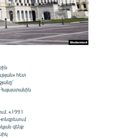
քին
ւթյան» հետ
ջյանը՝
է Հայաստանին
ւմ. «1991
Կոնգրեսում
կյան զենք
նիկ