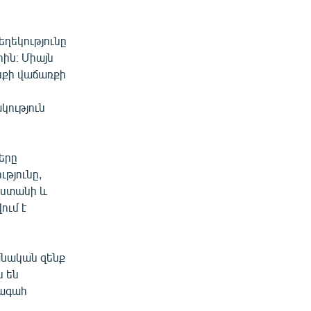
եղեկությունը
ին։ Միայն
նքի վաճառքի
կություն
երը
ւթյունը,
աստանի և
ում է
անական զենք
ն են
խագահ