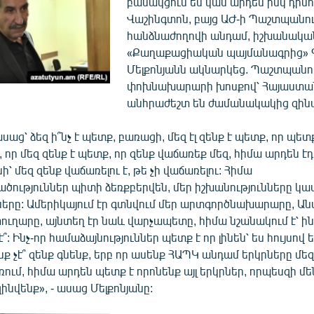
բանակցում են կամ արդեն իսկ դիմու
Վաշինգտոն, բայց ԱԺ-ի Պաշտպանո
հանձնաժողովի անդամ, իշխանակա
«Քաղաքացիական պայմանագրից» 
Մելքոնյանն ակնարկեց. Պաշտպանո
փոխնախարարի խոսքով՝ Հայաստա
անհրաժեշտ են ժամանակակից զին
սաց՝ ձեզ ի՞նչ է պետք, բառացի, մեզ էլ զենք է պետք, որ պետ
ք, որ մեզ զենք է պետք, որ զենք վաճառեք մեզ, հիմա արդեն է
ի՝ մեզ զենք վաճառելու է, թե չի վաճառելու: Հիմա
ություններ պիտի ձեռքբերվեն, մեր իշխանությունները կա
նները: Ամերիկայում էր գտնվում մեր արտգործնախարարը, Ա
ւղարը, այնտեղ էր նաև վարչապետը, հիմա նշանակում է՝ ին
՞: Ինչ-որ համաձայնություններ պետք է որ լինեն՝ ես հույսով ե
նք չէ՞ զենք գնենք, երբ որ ասենք ՀԱՊԿ անդամ երկրները մեզ 
ռում, հիմա արդեն պետք է որոնենք այլ երկրներ, որպեսզի մե
նվենք», - ասաց Մելքոնյանը: