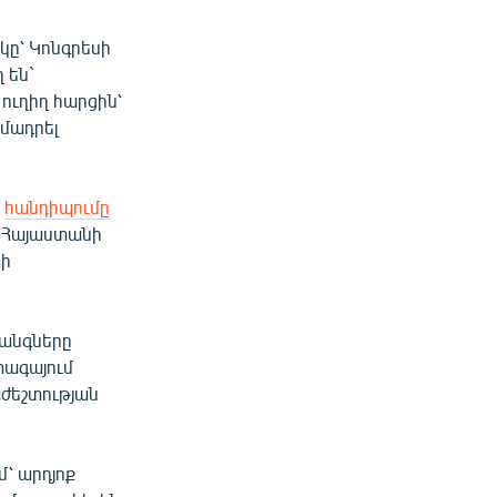
կը՝ Կոնգրեսի
ղ են`
ուղիղ հարցին՝
մադրել
ի
հանդիպումը
ցը Հայաստանի
տի
հանգները
տագայում
աժեշտության
՝ արդյոք