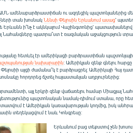
ԱՄՆ ամենաբարձրաստիճան ու ազդեցիկ պաշտոնյաներից մե
չների տան խոսնակ
Նենսի Փելոսին Երևանում ասաց
՝ այստե
ե Երևանն ի՞նչ է ակնկալում Վաշինգտոնից՝ պատասխանելով 
ալ Նահանգները պատրա՞ստ է ռազմական աջակցություն տրա
ությանը հետևել էր ամերիկացի բարձրաստիճան պաշտոնյայ
աշտպանության նախարարին
։ Ամերիկյան զենք գնելու հար
 Փելոսիի այցի ժամանա՞կ է բարձրացրել։ Ամերիկայի Հայ դա
ոսնակը հորդորեց ճշտել հայաստանյան աղբյուրներից։
տամենտի, այլ երկրի զենք վաճառելու համար Միացյալ Նա
 պետությունից պաշտոնական նամակ-դիմում ստանա, որը հե
ստատվում է Ամերիկյան կառավարության կողմից, իսկ անհր
ասին տեղեկացվում է նաև Կոնգրեսը։
Երևանում բաց տեքստով չեն խոսում