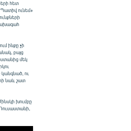
ների հետ
«Պատիվ ունեմ»
ունքների
նախագահ
ւմ ինքը չի
անակ, բայց
յաստանից մեկ
րկու
 կանգնած, ու
րհի նաև շատ
ինսկի խումբը
 Ռուսաստանի,