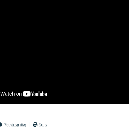
Հետևեք մեզ
Տպել