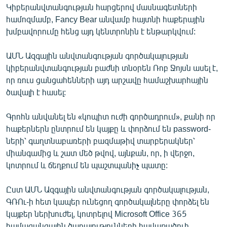
Կիբերանվտանգության հարցերով մասնագետների
համոզմամբ, Fancy Bear անվամբ հայտնի հաքերային
խմբավորումը հենց այդ կենտրոնին է ենթարկվում:
ԱՄՆ Ազգային անվտանգության գործակալության
կիբերանվտանգության բաժնի տնօրեն Ռոբ Ջոյսն ասել է,
որ ռուս ցանցահենների այդ արշավը համաշխարհային
ծավալի է հասել:
Գրոհն անվանել են «կոպիտ ուժի գործադրում», քանի որ
հաքերներն ընտրում են կայքը և փորձում են password-
ների՝ գաղտնաբառերի բազմաթիվ տարբերակներ՝
միանգամից և շատ մեծ թվով, այնքան, որ, ի վերջո,
կոտրում և ճեղքում են պաշտպանիչ պատը:
Ըստ ԱՄՆ Ազգային անվտանգության գործակալության,
ԳՌՈւ-ի հետ կապեր ունեցող գործակալները փորձել են
կայքեր ներխուժել, կոտրելով Microsoft Office 365
համացանցային ծառայությունների հավաքածուի