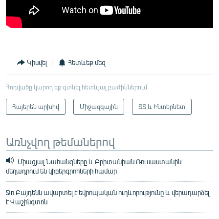
Կիսվել
Հետևեք մեզ
Հոդվածը կարող եք գտնել հետևյալ բաժիններում
Հայերեն արխիվ
Միջազգային
ՏՏ և Ինտերնետ
Առնչվող թեմաներով
Միացյալ Նահանգները և Բրիտանիան Ռուսաստանին
մեղադրում են կիբերգրոհների համար
Ջո Բայդենն ավարտել է եվրոպական ուղևորությունը և վերադարձել
է Վաշինգտոն