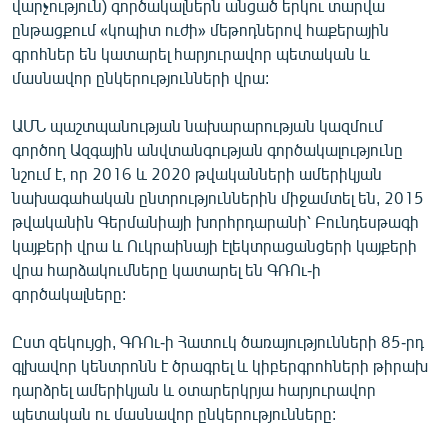
վարչություն) գործակալներն անցած երկու տարվա
English
ընթացքում «կոպիտ ուժի» մեթոդներով հաքերային
գրոհներ են կատարել հարյուրավոր պետական և
Русский
մասնավոր ընկերությունների վրա:
ՀԵՏԵՎԵՔ ՄԵԶ
ԱՄՆ պաշտպանության նախարարության կազմում
գործող Ազգային անվտանգության գործակալությունը
նշում է, որ 2016 և 2020 թվականների ամերիկյան
նախագահական ընտրություններին միջամտել են, 2015
թվականին Գերմանիայի խորհրդարանի՝ Բունդեսթագի
«Ազատության» բոլոր կայքերը
կայքերի վրա և Ուկրաինայի էլեկտրացանցերի կայքերի
վրա հարձակումները կատարել են ԳՌՈւ-ի
գործակալները:
Ըստ զեկույցի, ԳՌՈւ-ի Հատուկ ծառայությունների 85-րդ
գլխավոր կենտրոնն է ծրագրել և կիբերգրոհների թիրախ
դարձրել ամերիկյան և օտարերկրյա հարյուրավոր
պետական ու մասնավոր ընկերությունները: