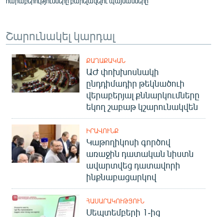
հարաբերությունները բարելավելու պայմանները
Շարունակել կարդալ
ՔԱՂԱՔԱԿԱՆ
ԱԺ փոխխոսնակի
ընդդիմադիր թեկնածուի
վերաբերյալ քննարկումները
եկող շաբաթ կշարունակվեն
ԻՐԱՎՈՒՆՔ
Կաթողիկոսի գործով
առաջին դատական նիստն
ավարտվեց դատավորի
ինքնաբացարկով
ՀԱՍԱՐԱԿՈՒԹՅՈՒՆ
Սեպտեմբերի 1-ից