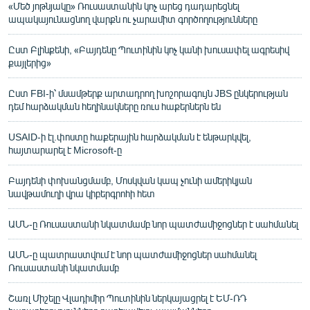
«Մեծ յոթնյակը» Ռուսաստանին կոչ արեց դադարեցնել
ապակայունացնող վարքն ու չարամիտ գործողությունները
Ըստ Բլինքենի, «Բայդենը Պուտինին կոչ կանի խուսափել ագրեսիվ
քայլերից»
Ըստ FBI-ի՝ մսամթերք արտադրող խոշորագույն JBS ընկերության
դեմ հարձակման հեղինակները ռուս հաքերներն են
USAID-ի էլ.փոստը հաքերային հարձակման է ենթարկվել,
հայտարարել է Microsoft-ը
Բայդենի փոխանցմամբ, Մոսկվան կապ չունի ամերիկյան
նավթամուղի վրա կիբերգրոհի հետ
ԱՄՆ-ը Ռուսաստանի նկատմամբ նոր պատժամիջոցներ է սահմանել
ԱՄՆ-ը պատրաստվում է նոր պատժամիջոցներ սահմանել
Ռուսաստանի նկատմամբ
Շառլ Միշելը Վլադիմիր Պուտինին ներկայացրել է ԵՄ-ՌԴ