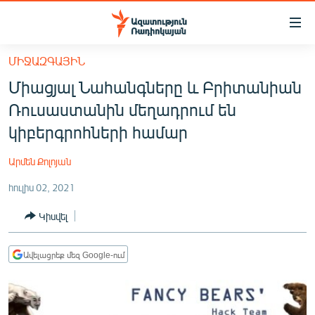
Մատչելիության
հղումներ
Անցնել
ՄԻՋԱԶԳԱՅԻՆ
հիմնական
ԱԶԱՏՈՒԹՅՈՒՆ TV
Միացյալ Նահանգները և Բրիտանիան
բովանդակությանը
ՀԱՅԱՍՏԱՆ
Անցնել
Ռուսաստանին մեղադրում են
հիմնական
ՔԱՂԱՔԱԿԱՆ
կիբերգրոհների համար
մենյուին
ԸՆՏՐՈՒԹՅՈՒՆՆԵՐ 2026
Որոնում
Արմեն Քոլոյան
ԻՐԱՎՈՒՆՔ
հուլիս 02, 2021
ՀԱՍԱՐԱԿՈՒԹՅՈՒՆ
Կիսվել
ՏՆՏԵՍՈՒԹՅՈՒՆ
ՂԱՐԱԲԱՂ
Ավելացրեք մեզ Google-ում
ՊԱՏԵՐԱԶՄԻ 6 ՇԱԲԱԹՆԵՐԸ
ՏԱՐԱԾԱՇՐՋԱՆ