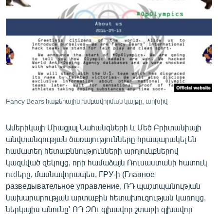
ՄԻՋԱԶԳԱՅԻՆ
ՄՇԱԿՈՒՅԹ
ՍՊՈՐՏ
ՄԵԿՆԱԲԱՆՈՒԹՅՈՒՆ
ՏՏ ԵՒ ԻՆՏԵՐՆԵՏ
ԿՈՐՈՆԱՎԻՐՈՒՍ
Fancy Bears հաքերային խմբավորման կայքը, արխիվ
ԱՐԽԻՎ
Ամերիկայի Միացյալ Նահանգների և Մեծ Բրիտանիայի
ՏԵՍԱՆՅՈՒԹԵՐ
անվտանգության ծառայությունները հրապարակել են
ԲԱՆԱՎԵՃ
համատեղ հետաքննությունների արդյունքներով
կազմված զեկույց, որի համաձայն Ռուսաստանի հատուկ
ՁԳՏԵԼՈՎ ԼԱՎԱԳՈՒՅՆԻՆ
ուժերը, մասնավորապես, ГРУ-ի (Главное
ՓՈԴՔԱՍԹ
разведывательное управление, ՌԴ պաշտպանության
նախարարության արտաքին հետախուզության կառույց,
ներկայիս անունը՝ ՌԴ ԶՈւ գլխավոր շտաբի գլխավոր
Հայերեն