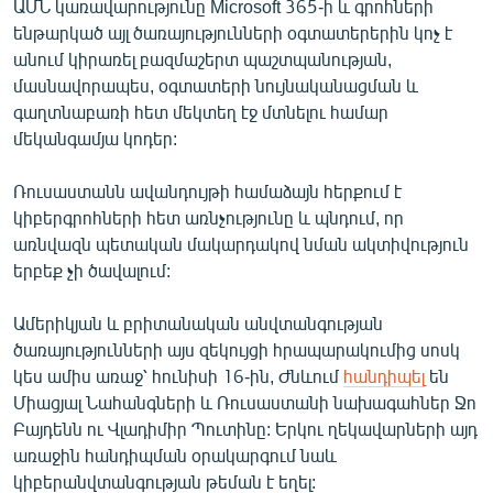
ԱՄՆ կառավարությունը Microsoft 365-ի և գրոհների
ենթարկած այլ ծառայությունների օգտատերերին կոչ է
անում կիրառել բազմաշերտ պաշտպանության,
մասնավորապես, օգտատերի նույնականացման և
գաղտնաբառի հետ մեկտեղ էջ մտնելու համար
մեկանգամյա կոդեր:
Ռուսաստանն ավանդույթի համաձայն հերքում է
կիբերգրոհների հետ առնչությունը և պնդում, որ
առնվազն պետական մակարդակով նման ակտիվություն
երբեք չի ծավալում:
Ամերիկյան և բրիտանական անվտանգության
ծառայությունների այս զեկույցի հրապարակումից սոսկ
կես ամիս առաջ՝ հունիսի 16-ին, Ժնևում
հանդիպել
են
Միացյալ Նահանգների և Ռուսաստանի նախագահներ Ջո
Բայդենն ու Վլադիմիր Պուտինը: Երկու ղեկավարների այդ
առաջին հանդիպման օրակարգում նաև
կիբերանվտանգության թեման է եղել: