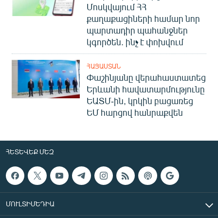
Մոսկվայում ՀՀ
քաղաքացիների համար նոր
պարտադիր պահանջներ
կգործեն. ինչ է փոխվում
ՀԱՅԱՍՏԱՆ
Փաշինյանը վերահաստատեց
Երևանի հավատարմությունը
ԵԱՏՄ-ին, կրկին բացառեց
ԵՄ հարցով հանրաքվեն
ՀԵՏԵՎԵՔ ՄԵԶ
ՄՈՒԼՏԻՄԵԴԻԱ