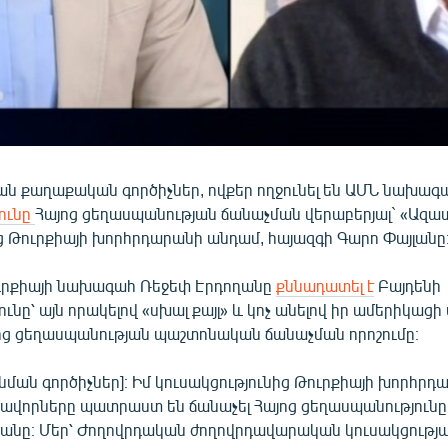
ան քաղաքական գործիչներ, ովքեր ողջունել են ԱՄՆ նախագ
ունը
Հայոց ցեղասպանության ճանաչման վերաբերյալ` «Ազա
ց Թուրքիայի խորհրդարանի անդամ, հայազգի Գարո Փայլանը
ուրքիայի նախագահ Ռեջեփ Էրդողանը
քննադատել է
Բայդենի
ւնը՝ այն որակելով «սխալ քայլ» և կոչ անելով իր ամերիկա
յոց ցեղասպանության պաշտոնական ճանաչման որոշումը։
 նման գործիչներ]։ Իմ կուսակցությունից Թուրքիայի խորհր
ավորները պատրաստ են ճանաչել Հայոց ցեղասպանությունը,
անը։ Մեր՝ Ժողովրդական ժողովրդավարական կուսակցությ