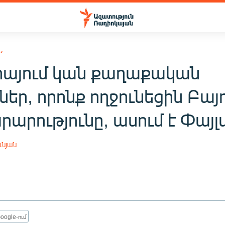
Ն
իայում կան քաղաքական
ներ, որոնք ողջունեցին Բայ
արությունը, ասում է Փայլ
ւնյան
oogle-ում