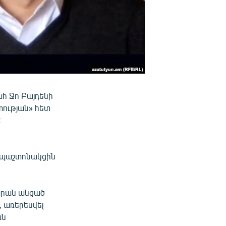
ահ Ջո Բայդենի
տության» հետ
։
ցի պաշտոնակցին
դարան անցած
 առերեսվել
ան