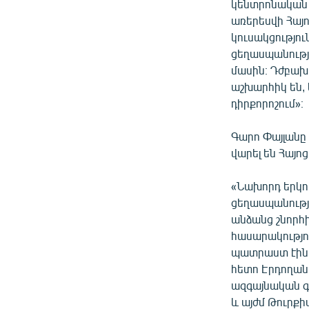
կենտրոնական 
առերեսվի Հայո
կուսակցությու
ցեղասպանությ
մասին։ Դժբախտ
աշխարհիկ են,
դիրքորոշում»։
Գարո Փայլանը 
վարել են Հայո
«Նախորդ երկու
ցեղասպանությա
անձանց շնորհ
հասարակությու
պատրաստ էին ա
հետո Էրդողան
ազգայնական գ
և այժմ Թուրքի