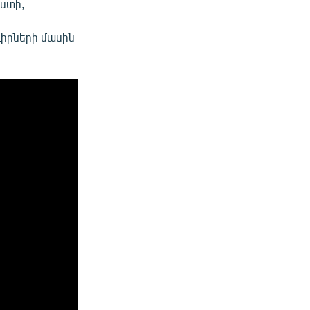
ւստի,
դիրների մասին