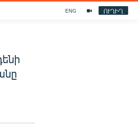
ՈՒՂԻՂ
ENG
դենի
անը