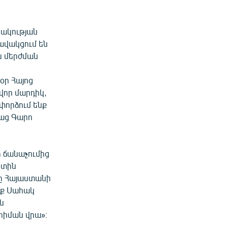
րակության
ցավակցում են
ն մերժման
օր Հայոց
վոր մարդիկ,
փորձում ենք
սաց Գարո
 ճանաչումից
ստին
րը Հայաստանի
րք Սահակ
ն
հիման վրա»։