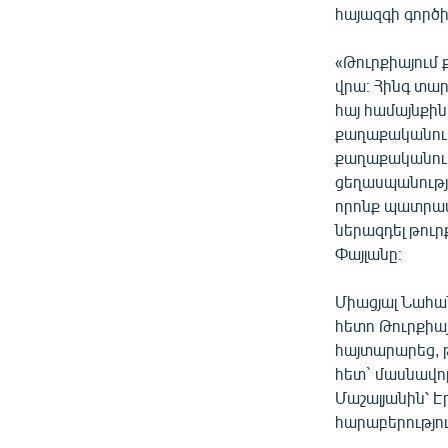
հայազգի գործի
«Թուրքիայում
վրա։ Հինգ տար
հայ համայնքին
քաղաքականութ
քաղաքականությ
ցեղասպանությա
որոնք պատրաս
ներազդել թուր
Փայլանը։
Միացյալ Նահա
հետո Թուրքիա
հայտարարեց, 
հետ` մասնավո
Մաշալյանին՝ 
հարաբերությո