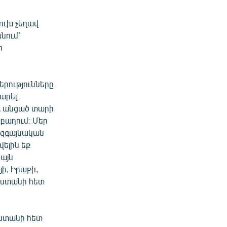
ուխ չեղավ
նում՝
ի
երությունները
արել։
և անցած տարի
աբաղում։ Մեր
 ազգայնական
ելին եք
իայն
ի, Իրաքի,
յաստանի հետ
աստանի հետ