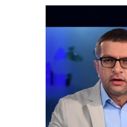
ՄԻՋԱԶԳԱՅԻՆ
ՄՇԱԿՈՒՅԹ
ՍՊՈՐՏ
ՄԵԿՆԱԲԱՆՈՒԹՅՈՒՆ
ՏՏ ԵՒ ԻՆՏԵՐՆԵՏ
ԿՈՐՈՆԱՎԻՐՈՒՍ
ԱՐԽԻՎ
ՏԵՍԱՆՅՈՒԹԵՐ
ԲԱՆԱՎԵՃ
ՁԳՏԵԼՈՎ ԼԱՎԱԳՈՒՅՆԻՆ
ՓՈԴՔԱՍԹ