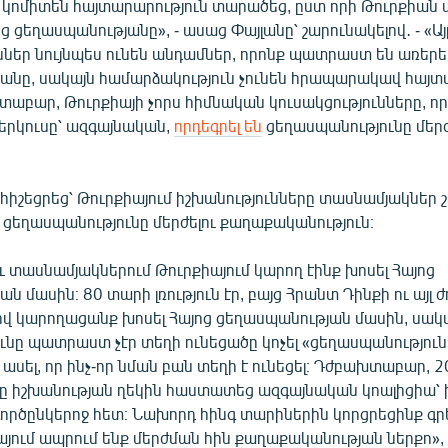
կոմիտեն հայտարարություն տարածեց, ըստ որի Թուրքիան 
ց ցեղասպանությանը», - ասաց Փայլանը՝ շարունակելով․ - «Այ
ններ նույնպես ունեն անդամներ, որոնք պատրաստ են առերես
անը, սակայն համարձակություն չունեն հրապարակավ հայտա
աբար, Թուրքիայի չորս հիմնական կուսակցությունները, որ
 երկուսը՝ ազգայնական,
որդեգրել են
ցեղասպանությունը մերժ
հիշեցրեց՝ Թուրքիայում իշխանությունները տասնամյակներ 
ց ցեղասպանությունը մերժելու քաղաքականություն։
 տասնամյակներում Թուրքիայում կարող էինք խոսել Հայոց
ն մասին։ 80 տարի լռություն էր, բայց Հրանտ Դինքի ու այլ
իվ կարողացանք խոսել Հայոց ցեղասպանության մասին, սակ
նը պատրաստ չէր տեղի ունեցածը կոչել «ցեղասպանություն»
սել, որ ինչ-որ նման բան տեղի է ունեցել։ Դժբախտաբար, 
ը իշխանության ղեկին հաստատեց ազգայնական կոալիցիա՝ 
ործընկերոջ հետ։ Նախորդ հինգ տարիներին կորցրեցինք գրե
այում ապրում ենք մերժման հին քաղաքականության ներքո», 