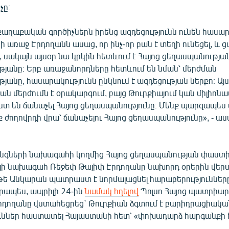
չը։
 քաղաքական գործիչներն իրենց ազդեցությունն ունեն հասա
ի առաջ Էրդողանն ասաց, որ ինչ-որ բան է տեղի ունեցել, և 
, սակայն այսօր նա կրկին հետևում է Հայոց ցեղասպանությա
յանը։ Երբ առաջանորդները հետևում են նման՝ մերժման
անը, հասարակությունն ընկնում է ազդեցության ներքո։ Այս
ն մերժումն է օրակարգում, բայց Թուրքիայում կան միլիոնա
տ են ճանաչել Հայոց ցեղասպանությունը։ Մենք պարզապես 
ք ժողովրդի վրա՝ ճանաչելու Հայոց ցեղասպանությունը», - ա
նգների նախագահի կողմից Հայոց ցեղասպանության փաստի
յի նախագահ Ռեջեփ Թայիփ Էրդողանը նախորդ օրերին վեր
թե Անկարան պատրաստ է նորմալացնել հարաբերություննե
րապես, ապրիլի 24-ին
նամակ հղելով
Պոլսո Հայոց պատրիա
Էրդողանը վստահեցրեց` Թուրքիան ձգտում է բարիդրացիակա
ւններ հաստատել Հայաստանի հետ՝ «փոխադարձ հարգանքի 