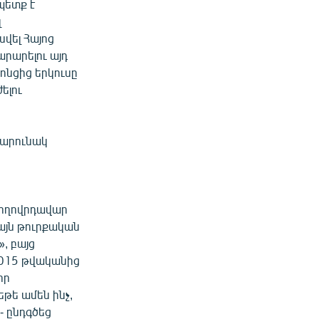
պետք է
լ
վել Հայոց
րարելու այդ
ոնցից երկուսը
ելու
շարունակ
 ժողովրդավար
այն թուրքական
, բայց
2015 թվականից
իր
թե ամեն ինչ,
- ընդգծեց