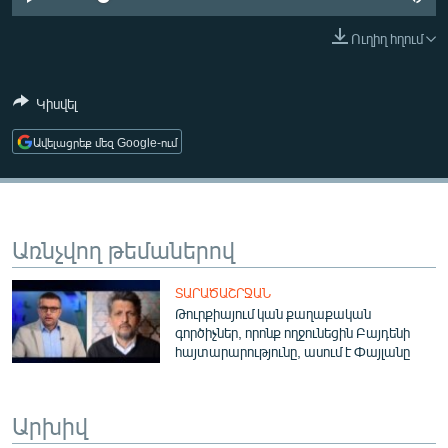
ՄԻՋԱԶԳԱՅԻՆ
Ուղիղ հղում
ՄՇԱԿՈՒՅԹ
ՍՊՈՐՏ
Կիսվել
ՄԵԿՆԱԲԱՆՈՒԹՅՈՒՆ
Ավելացրեք մեզ Google-ում
ՏՏ ԵՒ ԻՆՏԵՐՆԵՏ
ԿՈՐՈՆԱՎԻՐՈՒՍ
ԱՐԽԻՎ
Առնչվող թեմաներով
ՏԵՍԱՆՅՈՒԹԵՐ
ՏԱՐԱԾԱՇՐՋԱՆ
ԲԱՆԱՎԵՃ
Թուրքիայում կան քաղաքական
գործիչներ, որոնք ողջունեցին Բայդենի
ՁԳՏԵԼՈՎ ԼԱՎԱԳՈՒՅՆԻՆ
հայտարարությունը, ասում է Փայլանը
ՓՈԴՔԱՍԹ
Արխիվ
Հայերեն