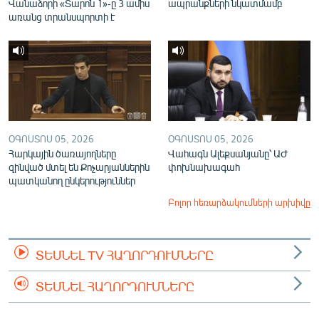
Վանաձորի «Տարոն 1»-ը 3 ամիս
ապրանքների նկատմամբ
առանց տրանսպորտի է
ՕԳՈՍՏՈՍ 05, 2026
ՕԳՈՍՏՈՍ 05, 2026
Հարկային ծառայողները
Վահագն Ալեքսանյանը՝ ԱԺ
զինված մտել են Քոչարյաններին
փոխնախագահ
պատկանող ընկերություններ
Բոլոր հեռարձակումների արխիվը
ՏԵՍՆԵԼ TV ՀԱՂՈՐԴՈՒՄՆԵՐԸ
ՏԵՍՆԵԼ ՀԱՂՈՐԴՈՒՄՆԵՐԸ