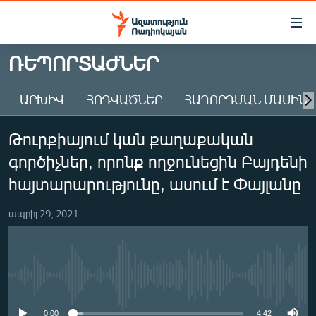
Մատչելիության
հղումներ
Անցնել
ՌԵՊՈՐՏԱԺՆԵՐ
հիմնական
ԱԶԱՏՈՒԹՅՈՒՆ TV
բովանդակությանը
ԱՐԽԻՎ
ՀՈԴՎԱԾՆԵՐ
ՀԱՂՈՐԴՄԱՆ ՄԱՍԻՆ
ՀԱՅԱՍՏԱՆ
Անցնել
հիմնական
ՔԱՂԱՔԱԿԱՆ
Թուրքիայում կան քաղաքական
մենյուին
ԸՆՏՐՈՒԹՅՈՒՆՆԵՐ 2026
Որոնում
գործիչներ, որոնք ողջունեցին Բայդենի
ԻՐԱՎՈՒՆՔ
հայտարարությունը, ասում է Փայլանը
ՀԱՍԱՐԱԿՈՒԹՅՈՒՆ
ապրիլ 29, 2021
ՏՆՏԵՍՈՒԹՅՈՒՆ
ՂԱՐԱԲԱՂ
ՊԱՏԵՐԱԶՄԻ 6 ՇԱԲԱԹՆԵՐԸ
No media source currently available
ՏԱՐԱԾԱՇՐՋԱՆ
0:00
4:42