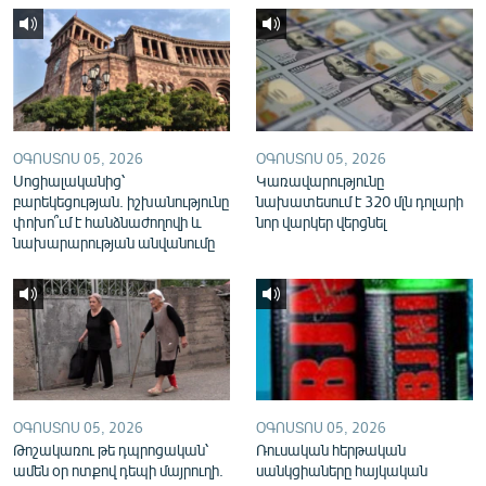
English
Русский
ՀԵՏԵՎԵՔ ՄԵԶ
ՕԳՈՍՏՈՍ 05, 2026
ՕԳՈՍՏՈՍ 05, 2026
Սոցիալականից՝
Կառավարությունը
բարեկեցության. իշխանությունը
նախատեսում է 320 մլն դոլարի
փոխո՞ւմ է հանձնաժողովի և
նոր վարկեր վերցնել
նախարարության անվանումը
«Ազատության» բոլոր կայքերը
ՕԳՈՍՏՈՍ 05, 2026
ՕԳՈՍՏՈՍ 05, 2026
Թոշակառու թե դպրոցական՝
Ռուսական հերթական
ամեն օր ոտքով դեպի մայրուղի.
սանկցիաները հայկական