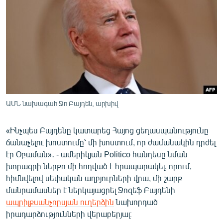
ՄԻՋԱԶԳԱՅԻՆ
ՄՇԱԿՈՒՅԹ
ՍՊՈՐՏ
ՄԵԿՆԱԲԱՆՈՒԹՅՈՒՆ
ՏՏ ԵՒ ԻՆՏԵՐՆԵՏ
ԿՈՐՈՆԱՎԻՐՈՒՍ
ԱՄՆ նախագահ Ջո Բայդեն, արխիվ
ԱՐԽԻՎ
«Ինչպես Բայդենը կատարեց Հայոց ցեղասպանությունը
ՏԵՍԱՆՅՈՒԹԵՐ
ճանաչելու խոստումը՝ մի խոստում, որ ժամանակին դրժել
ԲԱՆԱՎԵՃ
էր Օբաման»․ - ամերիկյան Politico հանդեսը նման
խորագրի ներքո մի հոդված է հրապարակել, որում,
ՁԳՏԵԼՈՎ ԼԱՎԱԳՈՒՅՆԻՆ
հիմնվելով սեփական աղբյուրների վրա, մի շարք
ՓՈԴՔԱՍԹ
մանրամասներ է ներկայացրել Ջոզեֆ Բայդենի
ապրիլքսանչորսյան ուղերձին
նախորդած
իրադարձությունների վերաբերյալ։
Հայերեն