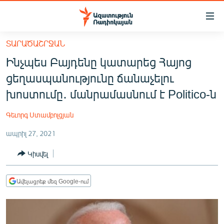
Մատչելիության
հղումներ
Անցնել
ՏԱՐԱԾԱՇՐՋԱՆ
հիմնական
ԱԶԱՏՈՒԹՅՈՒՆ TV
Ինչպես Բայդենը կատարեց Հայոց
բովանդակությանը
ՀԱՅԱՍՏԱՆ
Անցնել
ցեղասպանությունը ճանաչելու
հիմնական
ՔԱՂԱՔԱԿԱՆ
խոստումը․ մանրամասնում է Politico-ն
մենյուին
ԸՆՏՐՈՒԹՅՈՒՆՆԵՐ 2026
Որոնում
Գեւորգ Ստամբոլցյան
ԻՐԱՎՈՒՆՔ
ապրիլ 27, 2021
ՀԱՍԱՐԱԿՈՒԹՅՈՒՆ
Կիսվել
ՏՆՏԵՍՈՒԹՅՈՒՆ
ՂԱՐԱԲԱՂ
Ավելացրեք մեզ Google-ում
ՊԱՏԵՐԱԶՄԻ 6 ՇԱԲԱԹՆԵՐԸ
ՏԱՐԱԾԱՇՐՋԱՆ