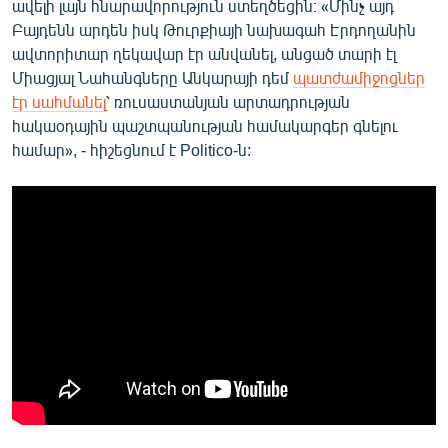
ավելի լայն հնարավորություն ստեղծեցին։ «Մինչ այդ
Բայդենն արդեն իսկ Թուրքիայի նախագահ Էրդողանին
ավտորիտար ղեկավար էր անվանել, անցած տարի էլ
Միացյալ Նահանգները Անկարայի դեմ
պատժամիջոցներ
էր սահմանել
՝ ռուսաստանյան արտադրության
հակաօդային պաշտպանության համակարգեր գնելու
համար», - հիշեցնում է Politico-ն: