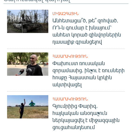
ՄԻՋԱԶԳԱՅԻՆ
Անհետացա՞ծ, թե՞ զոհված․
ՌԴ-ն գումար է խնայում՝
անհետ կորած զինվորներին
դասալիք գրանցելով
ՀԱՍԱՐԱԿՈՒԹՅՈՒՆ
Փախուստ ռուսական
զորամասից. ինչու է ռուսների
հոսքը Հայաստան կրկին
ակտիվացել
ՀԱՍԱՐԱԿՈՒԹՅՈՒՆ
Գյումրիից Փարիզ․
հայկական անօդաչուն
ներկայացվել է միջազգային
ցուցահանդեսում