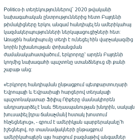
English
Politico-ի տեղեկություններով` 2020 թվականի
նախագահական ընտրություններից հետո Բայդենի
Русский
թիմակիցները երկու անգամ հանդիպել են ամերիկահայ
կազմակերպությունների ներկայացուցիչների հետ։
ՀԵՏԵՎԵՔ ՄԵԶ
Առաջին հանդիպումը տեղի է ունեցել հին վարչակազմից
նորին իշխանության փոխանցման
ժամանակահատվածում, երկրորդը՝ արդեն Բայդենի
կողմից նախագահի պաշտոնը ստանձնելուց մի քանի
շաբաթ անց։
«Ազատության» բոլոր կայքերը
«Երկրորդ հանդիպման ընթացքում պետքարտուղարի
Եվրոպայի և Եվրասիայի հարցերով տեղակալի
պաշտոնակատար Ֆիլիպ Ռիքերը մասնակիորեն
անդրադարձել է նաև Ցեղասպանության խնդրին, սակայն
խուսափել [դրա ճանաչման] հստակ խոստում
հնչեցնելուց», - գրում է ամերիկյան պարբերականը՝հ
իշեցնելով, որ տասնամյակների ընթացքում
ամերիկահայերն այս հարցում բազմաթիվ անգամներ