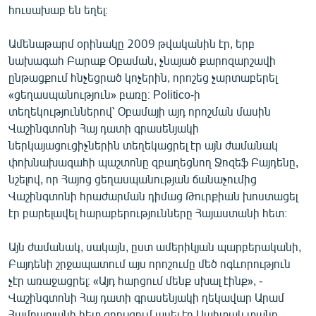
հուսախաբ են եղել։
Ամենաթարմ օրինակը 2009 թվականին էր, երբ
նախագահ Բարաք Օբաման, չնայած քարոզարշավի
ընթացքում հնչեցրած կոչերին, որոշեց չարտաբերել
«ցեղասպանություն» բառը։ Politico-ի
տեղեկություններով՝ Օբամայի այդ որոշման մասին
Վաշինգտոնի Հայ դատի գրասենյակի
ներկայացուցիչներին տեղեկացրել էր այն ժամանակ
փոխնախագահի պաշտոնը զբաղեցնող Ջոզեֆ Բայդենը,
նշելով, որ Հայոց ցեղասպանության ճանաչումից
Վաշինգտոնի հրաժարման դիմաց Թուրքիան խոստացել
էր բարելավել հարաբերությունները Հայաստանի հետ։
Այն ժամանակ, սակայն, ըստ ամերիկյան պարբերականի,
Բայդենի շրջապատում այս որոշումը մեծ ոգևորություն
չէր առաջացրել։ «Այդ հարցում մենք սխալ էինք», -
Վաշինգտոնի Հայ դատի գրասենյակի ղեկավար Արամ
Համբարյանի հետ զրույցում ասել էր Սպիտակ տանը