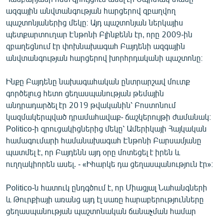
ազգային անվտանգության հարցերով զբաղվող
պաշտոնյաներից մեկը։ Այդ պաշտոնյան ներկայիս
պետքարտուղար Էնթոնի Բլինքենն էր, որը 2009-ին
զբաղեցնում էր փոխնախագահ Բայդենի ազգային
անվտանգության հարցերով խորհրդականի պաշտոնը։
Ինքը Բայդենը նախագահական ընտրարշավ մուտք
գործելուց հետո ցեղասպանության թեմային
անդրադարձել էր 2019 թվականին՝ Բոստոնում
կազմակերպված դրամահավաք- ճաշկերույթի ժամանակ։
Politico-ի զրուցակիցներից մեկը՝ Ամերիկայի Հայկական
համագումարի համանախագահ Էնթոնի Բարսամյանը
պատմել է, որ Բայդենն այդ օրը մոտեցել է իրեն և
ուղղակիորեն ասել․ - «Իհարկե դա ցեղասպանություն էր»։
Politico-ն հատուկ ընդգծում է, որ Միացյալ Նահանգների
և Թուրքիայի առանց այդ էլ սառը հարաբերությունները
ցեղասպանության պաշտոնական ճանաչման համար