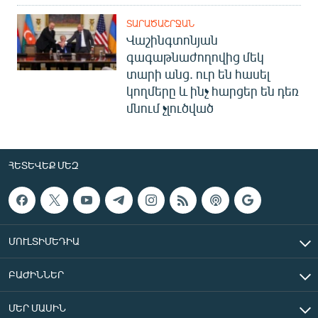
ՏԱՐԱԾԱՇՐՋԱՆ
Վաշինգտոնյան
գագաթնաժողովից մեկ
տարի անց. ուր են հասել
կողմերը և ինչ հարցեր են դեռ
մնում չլուծված
ՀԵՏԵՎԵՔ ՄԵԶ
ՄՈՒԼՏԻՄԵԴԻԱ
ԲԱԺԻՆՆԵՐ
ՄԵՐ ՄԱՍԻՆ