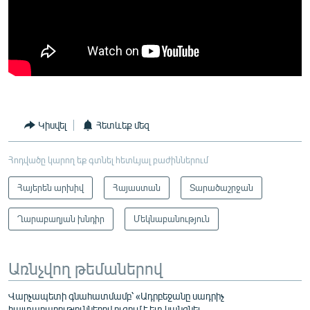
Կիսվել
Հետևեք մեզ
Հոդվածը կարող եք գտնել հետևյալ բաժիններում
Հայերեն արխիվ
Հայաստան
Տարածաշրջան
Ղարաբաղյան խնդիր
Մեկնաբանություն
Առնչվող թեմաներով
Վարչապետի գնահատմամբ՝ «Ադրբեջանը սադրիչ
հայտարարություններով ուզում է ետ կանգնել