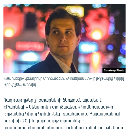
ՄԻՋԱԶԳԱՅԻՆ
ՄՇԱԿՈՒՅԹ
ՍՊՈՐՏ
ՄԵԿՆԱԲԱՆՈՒԹՅՈՒՆ
ՏՏ ԵՒ ԻՆՏԵՐՆԵՏ
ԿՈՐՈՆԱՎԻՐՈՒՍ
ԱՐԽԻՎ
ՏԵՍԱՆՅՈՒԹԵՐ
«Քարնեգի» կենտրոնի փորձագետ, «Կոմերսանտ»-ի թղթակից Կիրիլ
Կրիվոշեև, արխիվ
ԲԱՆԱՎԵՃ
ՁԳՏԵԼՈՎ ԼԱՎԱԳՈՒՅՆԻՆ
Հաղթաթղթերը` օտարների ձեռքում․ այսպես է
«Քարնեգի» կենտրոնի փորձագետ, «Կոմերսանտ»-ի
ՓՈԴՔԱՍԹ
թղթակից Կիրիլ Կրիվոշեևը գնահատում Հայաստանում
հունիսի 20-ին կայանալիք արտահերթ
Հայերեն
խորհրդարանական ընտրությունները, պնդելով, թե հիմա