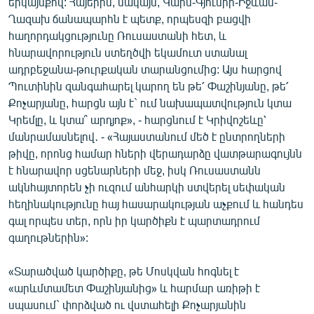
երկայնքով: Հայերին, սակայն, Կարս-Գյումրի-Իջևան-
Ղազախ ճանապարհն է պետք, որպեսզի բացվի
հաղորդակցությունը Ռուսաստանի հետ, և
հնարավորություն ստեղծվի եկամուտ ստանալ
ադրբեջանա֊թուրքական տարանցումից: Այս հարցով
Պուտինին զանգահարել կարող են թե՛ Փաշինյանը, թե՛
Քոչարյանը, հարցն այն է` ում նախապատվություն կտա
Կրեմլը, և կտա՞ արդյոք», - հարցնում է Կրիվոշեևը՝
մանրամասնելով․ - «Հայաստանում մեծ է ընտրողների
թիվը, որոնց համար հների վերադարձը վատթարագույնն
է հնարավոր սցենարների մեջ, իսկ Ռուսաստանն
ակնհայտորեն չի ուզում անհարկի ստվերել սեփական
հեղինակությունը հայ հասարակության աչքում և հանդես
գալ որպես տեր, որն իր կարծիքն է պարտադրում
գաղութներին»:
«Տարածված կարծիքը, թե Մոսկվան հոգնել է
«արևմտամետ Փաշինյանից» և հարմար առիթի է
սպասում` փորձված ու վստահելի Քոչարյանին