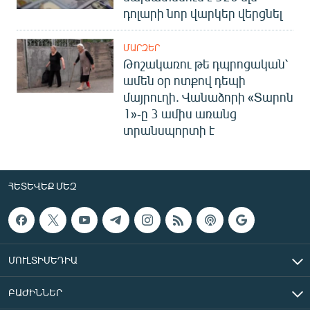
դոլարի նոր վարկեր վերցնել
ՄԱՐԶԵՐ
Թոշակառու թե դպրոցական՝
ամեն օր ոտքով դեպի
մայրուղի. Վանաձորի «Տարոն
1»-ը 3 ամիս առանց
տրանսպորտի է
ՀԵՏԵՎԵՔ ՄԵԶ
ՄՈՒԼՏԻՄԵԴԻԱ
ԲԱԺԻՆՆԵՐ