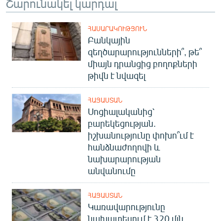
Շարունակել կարդալ
ՀԱՍԱՐԱԿՈՒԹՅՈՒՆ
Բանկային
զեղծարարությունների՞, թե՞
միայն դրանցից բողոքների
թիվն է նվազել
ՀԱՅԱՍՏԱՆ
Սոցիալականից՝
բարեկեցության.
իշխանությունը փոխո՞ւմ է
հանձնաժողովի և
նախարարության
անվանումը
ՀԱՅԱՍՏԱՆ
Կառավարությունը
նախատեսում է 320 մլն