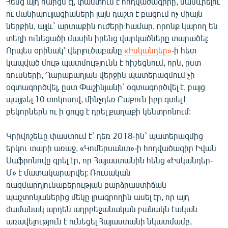
Հենց այդ հարցն էլ, փաստում է հոդվածագիրը, մանևրելու
ու մանիպուլյացիաների լայն դաշտ է բացում ոչ միայն
ներքին, այլև` արտաքին ուժերի համար, որոնք կարող են
տեղի ունեցածի մասին իրենց վարկածները տարածել:
Որպես օրինակ՝ վերլուծաբանը
«Իսկանդեր»
-ի հետ
կապված մութ պատմությունն է հիշեցնում, որն, ըստ
ռուսների, Ղարաբաղյան վերջին պատերազմում չի
օգտագործվել, ըստ Փաշինյանի` օգտագործվել է, բայց
պայթել 10 տոկոսով, մինչդեռ Բաքուն իբր գտել է
բեկորներն ու ի ցույց է դրել քաղաքի կենտրոնում:
Կրիվոշեևը փաստում է` դեռ 2018֊ին` պատերազմից
երկու տարի առաջ, «Կոմերսանտ»-ի հոդվածագիր Իվան
Սաֆրոնովը գրել էր, որ Հայաստանին հենց «Իսկանդեր-
Մ» է մատակարարվել: Ռուսական
ռազմարդյունաբերության բարձրաստիճան
պաշտոնյաներից մեկը լրագրողին ասել էր, որ այդ
ժամանակ արդեն ադրբեջանական բանակն էական
առավելություն է ունեցել Հայաստանի նկատմամբ,