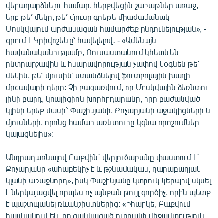
վերադարձնելու համար, հերքվեցին շաբաթներ առաջ,
երբ թե՛ մեկը, թե՛ մյուսը գրեթե միաժամանակ
Մոսկվայում արժանացան համարժեք ընդունելության», -
գրում է Կրիվոշեևը՝ հավելելով․ - «Ամենայն
հավանականությամբ, Ռուսաստանում կհետևեն
ընտրարշավին և հնարավորության չափով կօգնեն թե՛
մեկին, թե՛ մյուսին՝ ստանձնելով ֆուտբոլային խաղի
մրցավարի դերը: Չի բացառվում, որ Մոսկվային ձեռնտու
լինի բարդ, կոալիցիոն խորհրդարանը, որը բաժանված
կլինի երեք մասի` Փաշինյանի, Քոչարյանի աջակիցների և
մյուսների, որոնց համար առևտուրը կգնա որոշումներ
կայացնելիս»:
Անդրադառնալով Բաքվին` վերլուծաբանը փաստում է`
Քոչարյանը «ահաբեկիչ է և թշնամական, ղարաբաղյան
կլանի առաջնորդ», իսկ Փաշինյանը կտրուկ կերպով սկսել
է ներկայացվել որպես ոչ այնքան թույլ գործիչ, որին պետք
է պաշտպանել ռևանշիստներից: «Իհարկե, Բաքվում
հասկանում են, որ ցանկացած ուղղակի միջամտություն