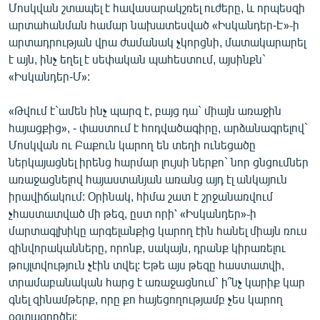
Մոսկվան շտապել է հավասարակշռել ուժերը, և որպեսզի
արտահանման համար նախատեսված «Իսկանդեր-Է»֊ի
արտադրության վրա ժամանակ չկորցնի, մատակարարել
է այն, ինչ եղել է սեփական պահեստում, այսինքն`
«Իսկանդեր-Մ»:
«Թվում է`ամեն ինչ պարզ է, բայց դա` միայն առաջին
հայացքից», - փաստում է հոդվածագիրը, արձանագրելով`
Մոսկվան ու Բաքուն կարող են տեղի ունեցածը
ներկայացնել իրենց հարմար լույսի ներքո` նոր ցնցումներ
առաջացնելով հայաստանյան առանց այդ էլ անկայուն
իրավիճակում: Օրինակ, հիմա շատ է շրջանառվում
չհաստատված մի թեզ, ըստ որի՝ «Իսկանդեր»֊ի
մարտագլխիկը արգելանքից կարող էին հանել միայն ռուս
զինվորականները, որոնք, սակայն, դրանք կիրառելու
թույլտվություն չէին տվել: Եթե այս թեզը հաստատվի,
տրամաբանական հարց է առաջացնում` ի՞նչ կարիք կար
գնել զինամթերք, որը քո հայեցողությամբ չես կարող
օգտագործել: