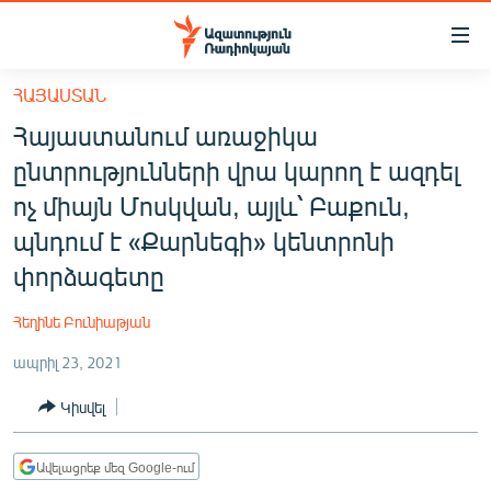
Մատչելիության
հղումներ
Անցնել
ՀԱՅԱՍՏԱՆ
հիմնական
ԱԶԱՏՈՒԹՅՈՒՆ TV
Հայաստանում առաջիկա
բովանդակությանը
ՀԱՅԱՍՏԱՆ
Անցնել
ընտրությունների վրա կարող է ազդել
հիմնական
ՔԱՂԱՔԱԿԱՆ
ոչ միայն Մոսկվան, այլև՝ Բաքուն,
մենյուին
ԸՆՏՐՈՒԹՅՈՒՆՆԵՐ 2026
պնդում է «Քարնեգի» կենտրոնի
Որոնում
փորձագետը
ԻՐԱՎՈՒՆՔ
ՀԱՍԱՐԱԿՈՒԹՅՈՒՆ
Հեղինե Բունիաթյան
ՏՆՏԵՍՈՒԹՅՈՒՆ
ապրիլ 23, 2021
ՂԱՐԱԲԱՂ
Կիսվել
ՊԱՏԵՐԱԶՄԻ 6 ՇԱԲԱԹՆԵՐԸ
ՏԱՐԱԾԱՇՐՋԱՆ
Ավելացրեք մեզ Google-ում