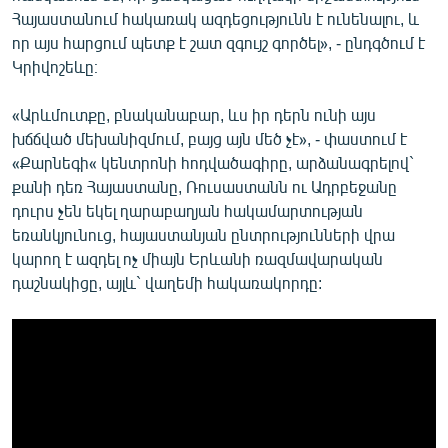
Հայաստանում հակառակ ազդեցությունն է ունենալու, և
որ այս հարցում պետք է շատ զգույշ գործել», - ընդգծում է
Կրիվոշեևը։
«Արևմուտքը, բնականաբար, ևս իր դերն ունի այս
խճճված մեխանիզմում, բայց այն մեծ չէ», - փաստում է
«Քարնեգի« կենտրոնի հոդվածագիրը, արձանագրելով`
քանի դեռ Հայաստանը, Ռուսաստանն ու Ադրբեջանը
դուրս չեն եկել ղարաբաղյան հակամարտության
եռանկյունուց, հայաստանյան ընտրությունների վրա
կարող է ազդել ոչ միայն Երևանի ռազմավարական
դաշնակիցը, այլև` վաղեմի հակառակորդը: