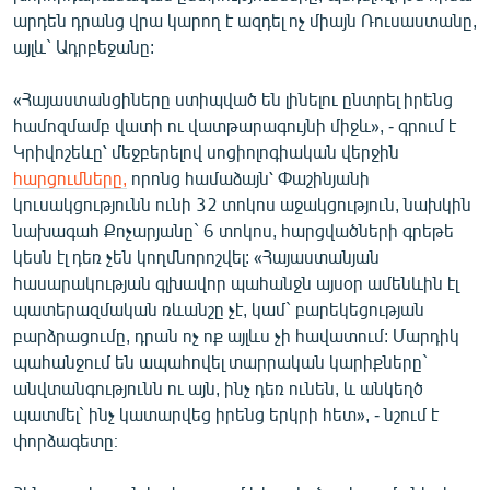
English
արդեն դրանց վրա կարող է ազդել ոչ միայն Ռուսաստանը,
այլև` Ադրբեջանը:
Русский
«Հայաստանցիները ստիպված են լինելու ընտրել իրենց
ՀԵՏԵՎԵՔ ՄԵԶ
համոզմամբ վատի ու վատթարագույնի միջև», - գրում է
Կրիվոշեևը՝ մեջբերելով սոցիոլոգիական վերջին
հարցումները,
որոնց համաձայն՝ Փաշինյանի
կուսակցությունն ունի 32 տոկոս աջակցություն, նախկին
նախագահ Քոչարյանը` 6 տոկոս, հարցվածների գրեթե
կեսն էլ դեռ չեն կողմնորոշվել: «Հայաստանյան
«Ազատության» բոլոր կայքերը
հասարակության գլխավոր պահանջն այսօր ամենևին էլ
պատերազմական ռևանշը չէ, կամ` բարեկեցության
բարձրացումը, դրան ոչ ոք այլևս չի հավատում: Մարդիկ
պահանջում են ապահովել տարրական կարիքները`
անվտանգությունն ու այն, ինչ դեռ ունեն, և անկեղծ
պատմել` ինչ կատարվեց իրենց երկրի հետ», - նշում է
փորձագետը։