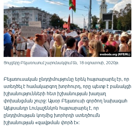
ՄԻՋԱԶԳԱՅԻՆ
ՄՇԱԿՈՒՅԹ
ՍՊՈՐՏ
ՄԵԿՆԱԲԱՆՈՒԹՅՈՒՆ
ՏՏ ԵՒ ԻՆՏԵՐՆԵՏ
ԿՈՐՈՆԱՎԻՐՈՒՍ
Ցույցերը Բելառուսում շարունակվում են, 18 օգոստոսի, 2020թ.
ԱՐԽԻՎ
Բելառուսական ընդդիմությունը երեկ հայտարարել էր, որ
ՏԵՍԱՆՅՈՒԹԵՐ
ստեղծել է համակարգող խորհուրդ, որը պետք է բանակցի
ԲԱՆԱՎԵՃ
իշխանությունների հետ իշխանության խաղաղ
փոխանցման շուրջ: Այսօր Բելառուսի գործող նախագահ
ՁԳՏԵԼՈՎ ԼԱՎԱԳՈՒՅՆԻՆ
Ալեքսանդր Լուկաշենկոն հայտարարել է, որ
ՓՈԴՔԱՍԹ
ընդդիմության կողմից խորհրդի ստեղծումն
իշխանության «զավթման փորձ է»:
Հայերեն