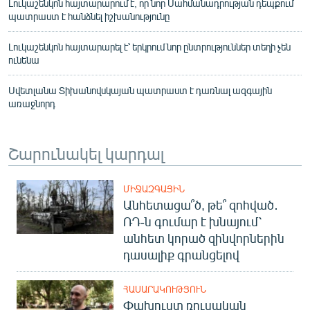
Լուկաշենկոն հայտարարում է, որ նոր Սահմանադրության դեպքում
պատրաստ է հանձնել իշխանությունը
Լուկաշենկոն հայտարարել է՝ երկրում նոր ընտրություններ տեղի չեն
ունենա
Սվետլանա Տիխանովսկայան պատրաստ է դառնալ ազգային
առաջնորդ
Շարունակել կարդալ
ՄԻՋԱԶԳԱՅԻՆ
Անհետացա՞ծ, թե՞ զոհված․
ՌԴ-ն գումար է խնայում՝
անհետ կորած զինվորներին
դասալիք գրանցելով
ՀԱՍԱՐԱԿՈՒԹՅՈՒՆ
Փախուստ ռուսական