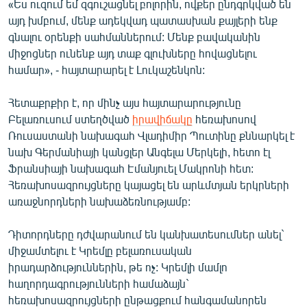
«Ես ուզում եմ զգուշացնել բոլորին, ովքեր ընդգրկված են
English
այդ խմբում, մենք ադեկվադ պատասխան քայլերի ենք
գնալու օրենքի սահմաններում: Մենք բավականին
Русский
միջոցներ ունենք այդ տաք գլուխները հովացնելու
համար», - հայտարարել է Լուկաշենկոն:
ՀԵՏԵՎԵՔ ՄԵԶ
Հետաքրքիր է, որ մինչ այս հայտարարությունը
Բելառուսում​ ստեղծված
իրավիճակը
հեռախոսով
Ռուսաստանի նախագահ Վլադիմիր Պուտինը քննարկել է
նախ Գերմանիայի կանցլեր Անգելա Մերկելի, հետո էլ
«Ազատության» բոլոր կայքերը
Ֆրանսիայի նախագահ Էմանյուել Մակրոնի հետ:
Հեռախոսազրույցները կայացել են արևմտյան երկրների
առաջնորդների նախաձեռնությամբ:
Դիտորդները դժվարանում են կանխատեսումներ անել`
միջամտելու է Կրեմլը բելառուսական
իրադարձություններին, թե ոչ: Կրեմլի մամլո
հաղորդագրությունների համաձայն`
հեռախոսազրույցների ընթացքում հանգամանորեն