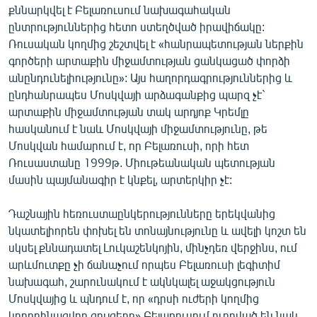
քննարկվել է Բելառուսում նախագահական
ընտրություններից հետո ստեղծված իրավիճակը:
Ռուսական կողմից շեշտվել է «հանրապետության ներքին
գործերի արտաքին միջամտության ցանկացած փորձի
անընդունելիությունը»: Այս հաղորդագրություններից և
ընդհանրապես Մոսկվայի արձագանքից պարզ չէ`
արտաքին միջամտության տակ արդյոք Կրեմլը
հասկանում է նաև Մոսկվայի միջամտությունը, թե
Մոսկվան համարում է, որ Բելառուսի, որի հետ
Ռուսաստանը 1999թ. Միութեանական պետության
մասին պայմանագիր է կնքել, արտերկիր չէ:
Դաշնային հեռուստաընկերությունները երեկվանից
նկատելիորեն փոխել են տոնայնությունը և ավելի կոշտ են
սկսել քննադատել Լուկաշենկոյին, մինչդեռ վերջինս, ում
արևմուտքը չի ճանաչում որպես Բելառուսի լեգիտիմ
նախագահ, շարունակում է ակնկալել աջակցություն
Մոսկվայից և պնդում է, որ «դրսի ուժերի կողմից
կոորդինացվող ցույցերը» Բելառուսում ուղղված են նաև