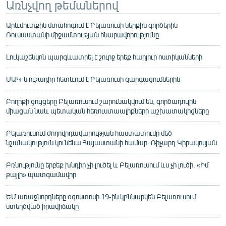
Առնչվող թեմաներով
Արևմուտքին մտահոգում է Բելառուսի ներքին գործերին
Ռուսաստանի միջամտության հնարավորությունը
Լուկաշենկոն պարգևատրել է շուրջ երեք հարյուր ոստիկանների
ՄԱԿ-ն ուշադիր հետևում է Բելառուսի զարգացումներին
Բողոքի ցույցերը Բելառուսում շարունակվում են, գործադուլին
միացան նաև պետական հեռուստաալիքների աշխատակիցները
Բելառուսում ժողովրդավարության հաստատումը մեծ
նշանակություն կունենա Հայաստանի համար. Ռիչարդ Կիրակոսյան
Բռնությունը երբեք խնդիր չի լուծել և Բելառուսում ևս չի լուծի. «Իմ
քայլի» պատգամավոր
ԵՄ առաջնորդները օգոստոսի 19-ին կքննարկեն Բելառուսում
ստեղծված իրավիճակը