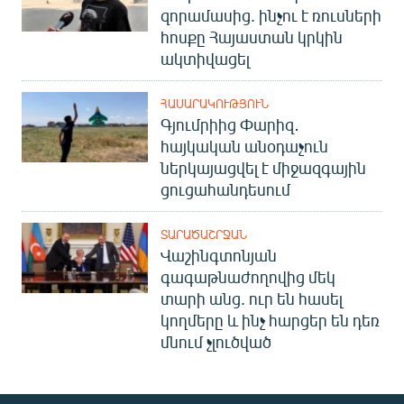
զորամասից. ինչու է ռուսների
հոսքը Հայաստան կրկին
ակտիվացել
ՀԱՍԱՐԱԿՈՒԹՅՈՒՆ
Գյումրիից Փարիզ․
հայկական անօդաչուն
ներկայացվել է միջազգային
ցուցահանդեսում
ՏԱՐԱԾԱՇՐՋԱՆ
Վաշինգտոնյան
գագաթնաժողովից մեկ
տարի անց. ուր են հասել
կողմերը և ինչ հարցեր են դեռ
մնում չլուծված