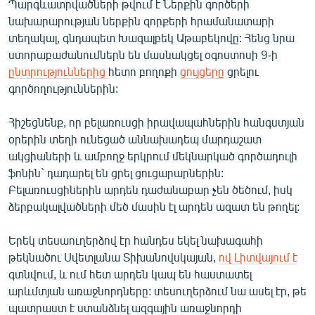
Պարգևատրվածների թվում է Ներքին գործերի
նախարարության ներքին զորքերի հրամանատարի
տեղակալ, գնդապետ Խազալբեկ Աթաբեկովը: Հենց նրա
ստորաբաժանումներն են մասնակցել օգոստոսի 9-ի
ընտրություններից
հետո բողոքի
ցույցերը
ցրելու
գործողություններին:
Հիշեցնենք, որ բելառուսցի իրավապահներին հանգստյան
օրերին տեղի ունեցած աննախադեպ մարդաշատ
ակցիաների և ամբողջ երկրում մեկնարկած գործադուլի
ֆոնին` դադարել են ցրել ցուցարարներին:
Բելառուսցիներին արդեն դաժանաբար չեն ծեծում, իսկ
ձերբակալվածների մեծ մասին էլ արդեն ազատ են թողել:
Երեկ տեսաուղերձով էր հանդես եկել նախագահի
թեկնածու Սվետլանա Տիխանովսկայան,
ով Լիտվայում է
գտնվում, և ում հետ արդեն կապ են հաստատել
արևմտյան առաջնորդները: տեսուղերձում նա ասել էր, թե
պատրաստ է ստանձնել ազգային առաջնորդի