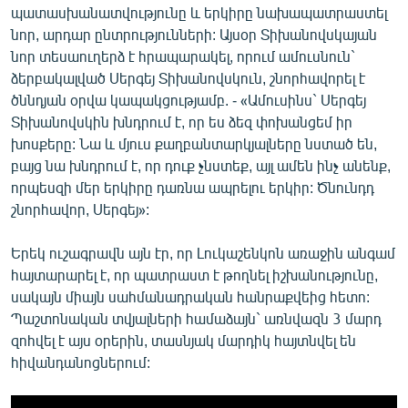
պատասխանատվությունը և երկիրը նախապատրաստել
նոր, արդար ընտրությունների: Այսօր Տիխանովսկայան
նոր տեսաուղերձ է հրապարակել, որում ամուսնուն`
ձերբակալված Սերգեյ Տիխանովսկուն, շնորհավորել է
ծննդյան օրվա կապակցությամբ. - «Ամուսինս` Սերգեյ
Տիխանովսկին խնդրում է, որ ես ձեզ փոխանցեմ իր
խոսքերը: Նա և մյուս քաղբանտարկյալները նստած են,
բայց նա խնդրում է, որ դուք չնստեք, այլ ամեն ինչ անենք,
որպեսզի մեր երկիրը դառնա ապրելու երկիր: Ծնունդդ
շնորհավոր, Սերգեյ»:
Երեկ ուշագրավն այն էր, որ Լուկաշենկոն առաջին անգամ
հայտարարել է, որ պատրաստ է թողնել իշխանությունը,
սակայն միայն սահմանադրական հանրաքվեից հետո:
Պաշտոնական տվյալների համաձայն` առնվազն 3 մարդ
զոհվել է այս օրերին, տասնյակ մարդիկ հայտնվել են
հիվանդանոցներում: