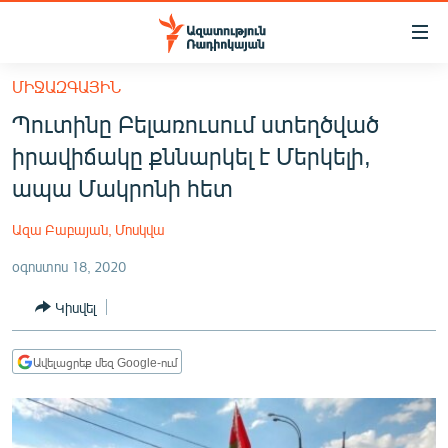
Մատչելիության
հղումներ
Անցնել
ՄԻՋԱԶԳԱՅԻՆ
հիմնական
ԱԶԱՏՈՒԹՅՈՒՆ TV
Պուտինը Բելառուսում ստեղծված
բովանդակությանը
ՀԱՅԱՍՏԱՆ
Անցնել
իրավիճակը քննարկել է Մերկելի,
հիմնական
ՔԱՂԱՔԱԿԱՆ
ապա Մակրոնի հետ
մենյուին
ԸՆՏՐՈՒԹՅՈՒՆՆԵՐ 2026
Որոնում
Ազա Բաբայան, Մոսկվա
ԻՐԱՎՈՒՆՔ
օգոստոս 18, 2020
ՀԱՍԱՐԱԿՈՒԹՅՈՒՆ
Կիսվել
ՏՆՏԵՍՈՒԹՅՈՒՆ
ՂԱՐԱԲԱՂ
Ավելացրեք մեզ Google-ում
ՊԱՏԵՐԱԶՄԻ 6 ՇԱԲԱԹՆԵՐԸ
ՏԱՐԱԾԱՇՐՋԱՆ