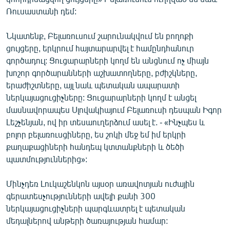
Ռուսաստանի դեմ:
Նկատենք, Բելառուսում շարունակվում են բողոքի
ցույցերը, երկրում հայտարարվել է համընդհանուր
գործադուլ: Ցուցարարների կողմ են անցնում ոչ միայն
խոշոր գործարանների աշխատողները, բժիշկները,
երաժիշտները, այլ նաև պետական ապարատի
ներկայացուցիչները: Ցուցարարների կողմ է անցել
մասնավորապես Սլովակիայում Բելառուսի դեսպան Իգոր
Լեշչենյան, ով իր տեսաուղերձում ասել է. - «Ինչպես և
բոլոր բելառուսցիները, ես շոկի մեջ եմ իմ երկրի
քաղաքացիների հանդեպ կտտանքների և ծեծի
պատմություններից»:
Մինչդեռ Լուկաշենկոն այսօր առավոտյան ուժային
գերատեսչությունների ավելի քանի 300
ներկայացուցիչների պարգևատրել է պետական
մեդալներով անթերի ծառայության համար: