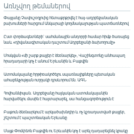
Առնչվող թեմաներով
Փայլանը Չավուշօղլուից հետաքրքրվել է հայ-ադրբեջանական
բախումների հարցում Անկարայի կողմնակալության պատճառներով
Ըստ փորձագետների` սահմանային անդորրի համար հիմք ծառայեց
նաև «դիվանագիտական դաշտում Ադրբեջանի ձախողումը»
Մոսկվան «մի շարք քայլեր է ձեռնարկել», Վաշինգտոնը անհապաղ
հրադադարի կոչ է անում Երևանին և Բաքվին
Ատոմակայանը հրթիռակոծելու սպառնալիքները պետական
ահաբեկչության ուղղակի դրսևորում են. ԱԳՆ
Հովհաննիսյան. Ադրբեջանը հայկական ատոմակայանին
հարվածելու մասին է հայտարարել, սա հանցագործություն է
Բաքուն ձեռնարկում է արկածախնդիր և ոչ կշռադատված քայլեր,
շեշտում է պաշտոնական Երևանը
Մայք Փոմփեոն Բաքվին ու Երևանին կոչ է արել դադարեցնել կրակը