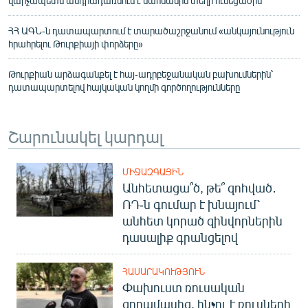
վարչապետն անդրադառնում է սահմանին տեղի ունեցածին
ՀՀ ԱԳՆ-ն դատապարտում է տարածաշրջանում «անկայունություն
հրահրելու Թուրքիայի փորձերը»
Թուրքիան արձագանքել է հայ-ադրբեջանական բախումներին՝
դատապարտելով հայկական կողմի գործողությունները
Շարունակել կարդալ
ՄԻՋԱԶԳԱՅԻՆ
Անհետացա՞ծ, թե՞ զոհված․
ՌԴ-ն գումար է խնայում՝
անհետ կորած զինվորներին
դասալիք գրանցելով
ՀԱՍԱՐԱԿՈՒԹՅՈՒՆ
Փախուստ ռուսական
զորամասից. ինչու է ռուսների