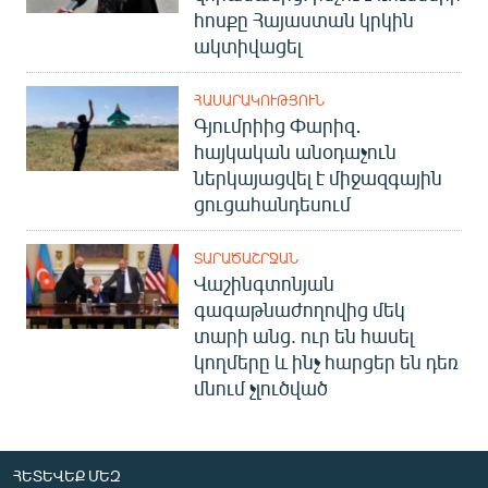
հոսքը Հայաստան կրկին
ակտիվացել
ՀԱՍԱՐԱԿՈՒԹՅՈՒՆ
Գյումրիից Փարիզ․
հայկական անօդաչուն
ներկայացվել է միջազգային
ցուցահանդեսում
ՏԱՐԱԾԱՇՐՋԱՆ
Վաշինգտոնյան
գագաթնաժողովից մեկ
տարի անց. ուր են հասել
կողմերը և ինչ հարցեր են դեռ
մնում չլուծված
ՀԵՏԵՎԵՔ ՄԵԶ