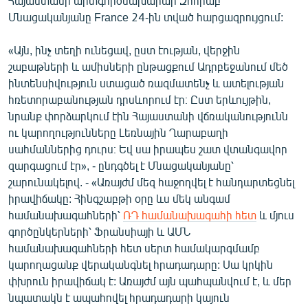
Հայաստանի արտգործնախարար Զոհրաբ
English
Մնացականյանը France 24-ին տված հարցազրույցում:
Русский
«Այն, ինչ տեղի ունեցավ, ըստ էության, վերջին
շաբաթների և ամիսների ընթացքում Ադրբեջանում մեծ
ՀԵՏԵՎԵՔ ՄԵԶ
ինտենսիվություն ստացած ռազմատենչ և ատելության
հռետորաբանության դրսևորում էր։ Ըստ երևույթին,
նրանք փորձարկում էին Հայաստանի վճռականությունն
ու կարողությունները Լեռնային Ղարաբաղի
սահմաններից դուրս։ Եվ սա իրապես շատ վտանգավոր
զարգացում էր», - ընդգծել է Մնացականյանը՝
«Ազատության» բոլոր կայքերը
շարունակելով. - «Առայժմ մեզ հաջողվել է հանդարտեցնել
իրավիճակը: Հինգշաբթի օրը ևս մեկ անգամ
համանախագահների՝
ՌԴ համանախագահի հետ
և մյուս
գործընկերների՝ Ֆրանսիայի և ԱՄՆ
համանախագահների հետ սերտ համակարգմամբ
կարողացանք վերականգնել հրադադարը: Սա կրկին
փխրուն իրավիճակ է: Առայժմ այն պահպանվում է, և մեր
նպատակն է ապահովել հրադադարի կայուն