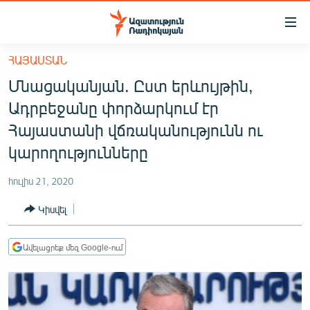
Մատչելիության
հղումներ
Անցնել
ՀԱՅԱՍՏԱՆ
հիմնական
ԱԶԱՏՈՒԹՅՈՒՆ TV
Մնացականյան. Ըստ երևույթին,
բովանդակությանը
ՀԱՅԱՍՏԱՆ
Անցնել
Ադրբեջանը փորձարկում էր
հիմնական
ՔԱՂԱՔԱԿԱՆ
Հայաստանի վճռականությունն ու
մենյուին
ԸՆՏՐՈՒԹՅՈՒՆՆԵՐ 2026
կարողությունները
Որոնում
ԻՐԱՎՈՒՆՔ
հուլիս 21, 2020
ՀԱՍԱՐԱԿՈՒԹՅՈՒՆ
Կիսվել
ՏՆՏԵՍՈՒԹՅՈՒՆ
ՂԱՐԱԲԱՂ
Ավելացրեք մեզ Google-ում
ՊԱՏԵՐԱԶՄԻ 6 ՇԱԲԱԹՆԵՐԸ
ՏԱՐԱԾԱՇՐՋԱՆ