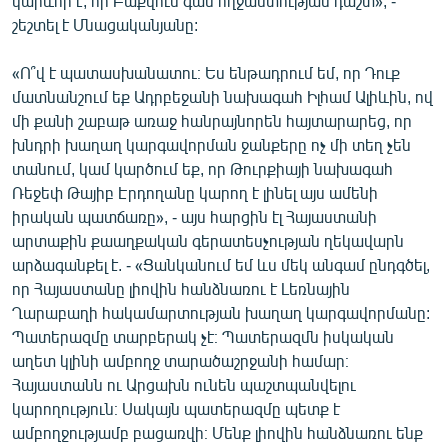
կարևոր է, որ Բաքվում գան ողջամտության դաշտ», -
շեշտել է Մնացականյանը:
«Ո՞վ է պատասխանատու։ Ես ենթադրում եմ, որ Դուք
մատնանշում եք Ադրբեջանի նախագահ Իլհամ Ալիևին, ով
մի քանի շաբաթ առաջ հանրայնորեն հայտարարեց, որ
խնդրի խաղաղ կարգավորման ջանքերը ոչ մի տեղ չեն
տանում, կամ կարծում եք, որ Թուրքիայի նախագահ
Ռեջեփ Թայիբ Էրդողանը կարող է լինել այս ամենի
իրական պատճառը», - այս հարցին էլ Հայաստանի
արտաքին քաաղքական գերատեսչության ղեկավարն
արձագանքել է. - «Ցանկանում եմ ևս մեկ անգամ ընդգծել,
որ Հայաստանը լիովին հանձնառու է Լեռնային
Ղարաբաղի հակամարտության խաղաղ կարգավորմանը:
Պատերազմը տարբերակ չէ։ Պատերազմն իսկական
աղետ կլինի ամբողջ տարածաշրջանի համար։
Հայաստանն ու Արցախն ունեն պաշտպանվելու
կարողություն։ Սակայն պատերազմը պետք է
ամբողջությամբ բացառվի։ Մենք լիովին հանձնառու ենք