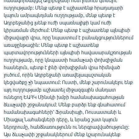
համագործակցել Ադրբեջանի հետ լուծում գտնելու
ուղղությամբ: Մենք պետք է աշխատենք հրադադարի
կայուն ամրապնդման ուղղությամբ, մենք պետք է
Ադրբեջանից լսենք ուժի սպառնալիքի կամ ուժի
կիրառման մերժում: Մենք պետք է աշխատենք այնպիսի
միջավայրի վրա, որը նպաստում է բանակցություններում
առաջընթացին: Մենք պետք է աշխատենք
պարտավորությունների այնպիսի հավասարակշռության
ուղղությամբ, որը կնպաստի համաչափ փոխզիջման
հասնելուն, պետք է լինի փոխզիջման վրա հիմնված
լուծում, որին Ադրբեջանի առավելապաշտական
կեցվածքը չի նպաստում: Ուստի, մենք շարունակելու ենք
այդ ուղղությամբ աշխատել միջազգային մանդատ
ունեցող ԵԱՀԿ Մինսկի խմբի համանախագահության
ձևաչափի շրջանակում: Մենք բարձր ենք գնահատում
համանախագահների՝ Ֆրանսիայի, Ռուսաստանի և
Միացյալ Նահանգների դերը, և նրանց շատ կայուն
ներդրումը, հանձնառությունն ու ներգրավվածությունը:
Այս ձևաչափի շրջանակներում մենք կշարունակենք