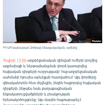
ՄԻՋԱԶԳԱՅԻՆ
ՄՇԱԿՈՒՅԹ
ՍՊՈՐՏ
ՄԵԿՆԱԲԱՆՈՒԹՅՈՒՆ
ՏՏ ԵՒ ԻՆՏԵՐՆԵՏ
ԿՈՐՈՆԱՎԻՐՈՒՍ
ՀՀ ԱԳ նախարար Զոհրաբ Մնացականյան, արխիվ
ԱՐԽԻՎ
Հուլիսի 12-ին
ադրբեջանական զինված ուժերի կողմից
ՏԵՍԱՆՅՈՒԹԵՐ
ագրեսիայի և ներթափանցման փորձ կատարվեց
հայկական դիրքերի ուղղությամբ՝ հայ-ադրբեջանական
ԲԱՆԱՎԵՃ
սահմանի հյուսիս-արևելյան հատվածում։ Այդ փորձերը
ՁԳՏԵԼՈՎ ԼԱՎԱԳՈՒՅՆԻՆ
վճռականորեն հետ մղվեցին, ինչին հաջորդեց հայկական
դիրքերի, ինչպես նաև քաղաքացիական
ՓՈԴՔԱՍԹ
ենքակառուցվածքների և բնակչության
հրետակոծությունը: Այս մասին հայտարարել է
Հայերեն