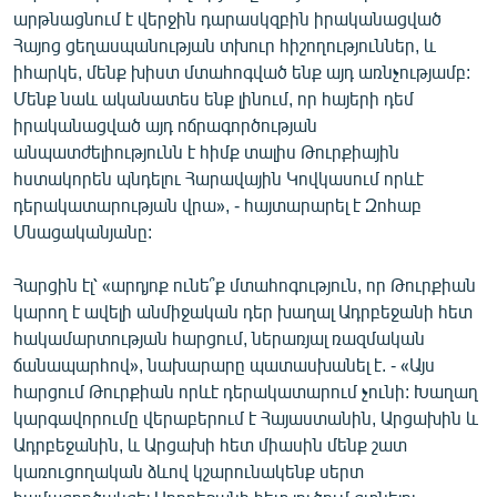
արթնացնում է վերջին դարասկզբին իրականացված
Հայոց ցեղասպանության տխուր հիշողություններ, և
իհարկե, մենք խիստ մտահոգված ենք այդ առնչությամբ:
Մենք նաև ականատես ենք լինում, որ հայերի դեմ
իրականացված այդ ոճրագործության
անպատժելիությունն է հիմք տալիս Թուրքիային
հստակորեն պնդելու Հարավային Կովկասում որևէ
դերակատարության վրա», - հայտարարել է Զոհաբ
Մնացականյանը:
Հարցին էլ՝ «արդյոք ունե՞ք մտահոգություն, որ Թուրքիան
կարող է ավելի անմիջական դեր խաղալ Ադրբեջանի հետ
հակամարտության հարցում, ներառյալ ռազմական
ճանապարհով», նախարարը պատասխանել է. - «Այս
հարցում Թուրքիան որևէ դերակատարում չունի: Խաղաղ
կարգավորումը վերաբերում է Հայաստանին, Արցախին և
Ադրբեջանին, և Արցախի հետ միասին մենք շատ
կառուցողական ձևով կշարունակենք սերտ