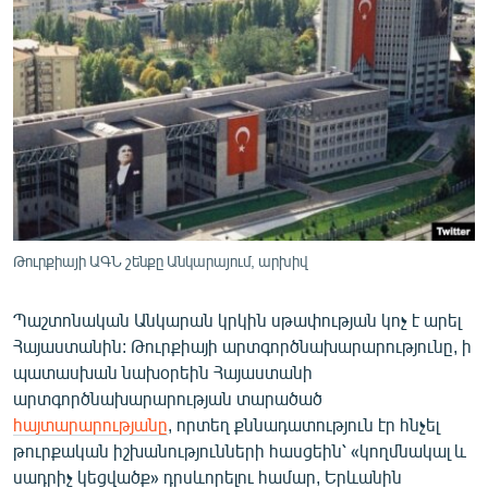
ՄԻՋԱԶԳԱՅԻՆ
ՄՇԱԿՈՒՅԹ
ՍՊՈՐՏ
ՄԵԿՆԱԲԱՆՈՒԹՅՈՒՆ
ՏՏ ԵՒ ԻՆՏԵՐՆԵՏ
ԿՈՐՈՆԱՎԻՐՈՒՍ
ԱՐԽԻՎ
Թուրքիայի ԱԳՆ շենքը Անկարայում, արխիվ
ՏԵՍԱՆՅՈՒԹԵՐ
Պաշտոնական Անկարան կրկին սթափության կոչ է արել
ԲԱՆԱՎԵՃ
Հայաստանին: Թուրքիայի արտգործնախարարությունը, ի
ՁԳՏԵԼՈՎ ԼԱՎԱԳՈՒՅՆԻՆ
պատասխան նախօրեին Հայաստանի
արտգործնախարարության տարածած
ՓՈԴՔԱՍԹ
հայտարարությանը
, որտեղ քննադատություն էր հնչել
թուրքական իշխանությունների հասցեին՝ «կողմնակալ և
Հայերեն
սադրիչ կեցվածք» դրսևորելու համար, Երևանին