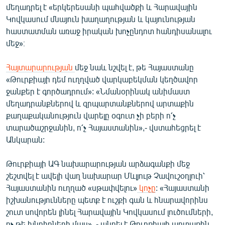
մեղադրել է «երկերեսանի պահվածքի և Հարավային
English
Կովկասում մնայուն խաղաղության և կայունության
Русский
հաստատման առաջ իրական խոչընդոտ հանդիսանալու
մեջ»։
ՀԵՏԵՎԵՔ ՄԵԶ
Հայտարարության
մեջ նաև նշվել է, թե Հայաստանը
«Թուրքիայի դեմ ուղղված վարկաբեկման կեղծավոր
ջանքեր է գործադրում»: «Նմանօրինակ անիմաստ
մեղադրանքներով և զրպարտանքներով արտաքին
քաղաքականություն վարելը օգուտ չի բերի ո՛չ
«Ազատության» բոլոր կայքերը
տարածաշրջանին, ո՛չ Հայաստանին»,- վստահեցրել է
Անկարան:
Թուրքիայի ԱԳ նախարարության արձագանքի մեջ
շեշտվել է ավելի վաղ նախարար Մևլյութ Չավուշօղլուի՝
Հայաստանին ուղղած «սթափվելու»
կոչը
: «Հայաստանի
իշխանությունները պետք է ուշքի գան և հնարավորինս
շուտ սովորեն լինել Հարավային Կովկասում լուծումների,
ոչ թե խնդիրների մաս», - պնդել է Թուրքիայի արտաքին