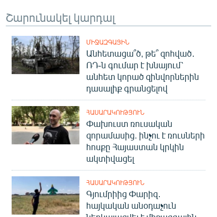
Շարունակել կարդալ
ՄԻՋԱԶԳԱՅԻՆ
Անհետացա՞ծ, թե՞ զոհված․
ՌԴ-ն գումար է խնայում՝
անհետ կորած զինվորներին
դասալիք գրանցելով
ՀԱՍԱՐԱԿՈՒԹՅՈՒՆ
Փախուստ ռուսական
զորամասից. ինչու է ռուսների
հոսքը Հայաստան կրկին
ակտիվացել
ՀԱՍԱՐԱԿՈՒԹՅՈՒՆ
Գյումրիից Փարիզ․
հայկական անօդաչուն
ներկայացվել է միջազգային