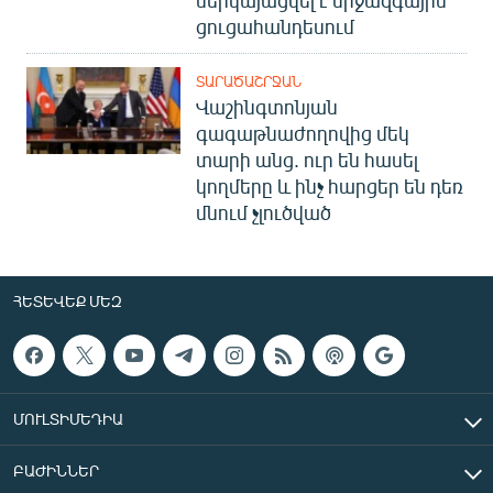
ցուցահանդեսում
ՏԱՐԱԾԱՇՐՋԱՆ
Վաշինգտոնյան
գագաթնաժողովից մեկ
տարի անց. ուր են հասել
կողմերը և ինչ հարցեր են դեռ
մնում չլուծված
ՀԵՏԵՎԵՔ ՄԵԶ
ՄՈՒԼՏԻՄԵԴԻԱ
ԲԱԺԻՆՆԵՐ