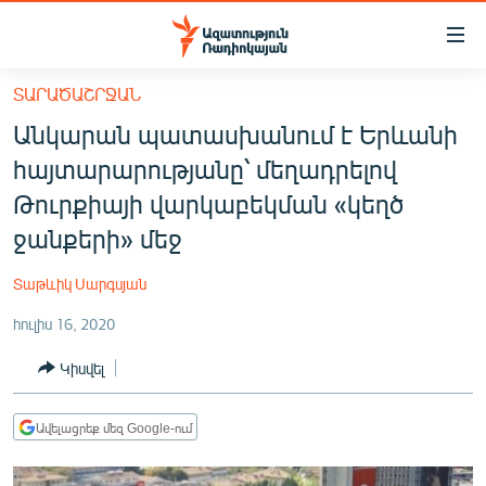
Մատչելիության
հղումներ
Անցնել
ՏԱՐԱԾԱՇՐՋԱՆ
հիմնական
ԱԶԱՏՈՒԹՅՈՒՆ TV
Անկարան պատասխանում է Երևանի
բովանդակությանը
ՀԱՅԱՍՏԱՆ
Անցնել
հայտարարությանը՝ մեղադրելով
հիմնական
ՔԱՂԱՔԱԿԱՆ
Թուրքիայի վարկաբեկման «կեղծ
մենյուին
ԸՆՏՐՈՒԹՅՈՒՆՆԵՐ 2026
ջանքերի» մեջ
Որոնում
ԻՐԱՎՈՒՆՔ
Տաթևիկ Սարգսյան
ՀԱՍԱՐԱԿՈՒԹՅՈՒՆ
հուլիս 16, 2020
ՏՆՏԵՍՈՒԹՅՈՒՆ
Կիսվել
ՂԱՐԱԲԱՂ
ՊԱՏԵՐԱԶՄԻ 6 ՇԱԲԱԹՆԵՐԸ
Ավելացրեք մեզ Google-ում
ՏԱՐԱԾԱՇՐՋԱՆ