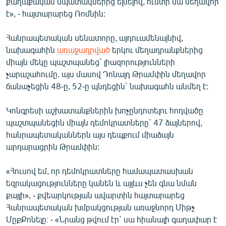
քաղաքական նպատակներից ելնելով, ուստի նա մեղավոր
է», - հայտարարեց Ռոմնին:
Հանրապետական սենատորը, այդուամենայնիվ,
նախագահին
առաջադրված
երկու մեղադրանքներից
միայն մեկը պաշտպանեց` լիազորությունների
չարաշահումը. այս մասով Դոնալդ Թրամփին մեղավոր
ճանաչեցին 48-ը, 52-ը պնդեցին` նախագահն անմեղ է:
Կոնգրեսի աշխատանքներին խոչընդոտելու հոդվածը
պաշտպանեցին միայն դեմոկրատները` 47 ձայներով,
հանրապետականներն այս դեպքում միաձայն
արդարացրին Թրամփին:
«Հուսով եմ, որ դեմոկրատները համապատասխան
եզրակացությունները կանեն և այլևս չեն գնա նման
քայլի», - քվեարկության ավարտին հայտարարեց
Հանրապետական խմբակցության առաջնորդ Միթչ
ՄըքՔոնելը։ - «Նրանց թվում էր` սա հիանալի գաղափար է