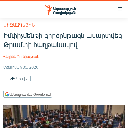
Մատչելիության
հղումներ
Անցնել
ՄԻՋԱԶԳԱՅԻՆ
հիմնական
ԱԶԱՏՈՒԹՅՈՒՆ TV
Իմփիչմենթի գործընթացն ավարտվեց
բովանդակությանը
ՀԱՅԱՍՏԱՆ
Անցնել
Թրամփի հաղթանակով
հիմնական
ՔԱՂԱՔԱԿԱՆ
մենյուին
Հեղինե Բունիաթյան
ԸՆՏՐՈՒԹՅՈՒՆՆԵՐ 2026
Որոնում
փետրվար 06, 2020
ԻՐԱՎՈՒՆՔ
Կիսվել
ՀԱՍԱՐԱԿՈՒԹՅՈՒՆ
ՏՆՏԵՍՈՒԹՅՈՒՆ
Ավելացրեք մեզ Google-ում
ՂԱՐԱԲԱՂ
ՊԱՏԵՐԱԶՄԻ 6 ՇԱԲԱԹՆԵՐԸ
ՏԱՐԱԾԱՇՐՋԱՆ