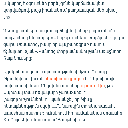
և կարող է օգուտներ բերել գոնե կարճաժամկետ
կտրվածքով, բայց իրականում քաղաքական մեծ սխալ
էր»։
Դեմոկրատները հակադարձեցին` իրենք բարոյակա՛ն
հաղթանակ են տարել։ «Մենք գլուխներս բարձր ենք դուրս
գալիս Սենատից, քանի որ պայքարեցինք հանուն
ճշմարտության», - պնդեց փոքրամասնության առաջնորդ
Չաք Շումերը:
Աղմկահարույց այս պատմության հիմքում Դոնալդ
Թրամփի հուլիսյան
հեռախոսազրույցն
է Ուկրաինայի
նախագահի հետ: Ընդդիմախոսները
պնդում էին
, թե
Սպիտակ տան ղեկավարը չարաշահել է
լիազորություններն ու պահանջել, որ Կիևը
հետաքննություն սկսի ԱՄՆ նախկին փոխնախագահ,
առաջիկա ընտրություններում իր հավանական մրցակից
Ջո Բայդենի և նրա որդու՝ Հանթերի դեմ: