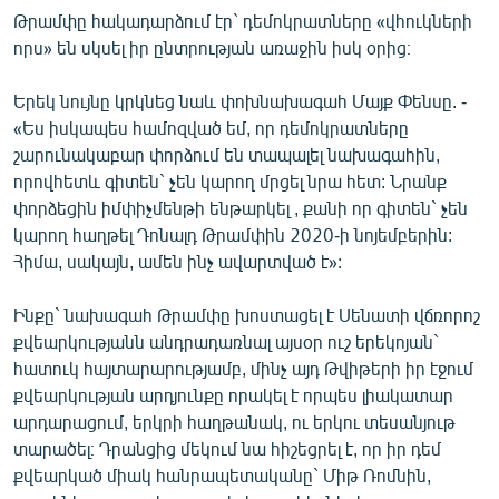
Թրամփը հակադարձում էր` դեմոկրատները «վհուկների
որս» են սկսել իր ընտրության առաջին իսկ օրից։
Երեկ նույնը կրկնեց նաև փոխնախագահ Մայք Փենսը. -
«Ես իսկապես համոզված եմ, որ դեմոկրատները
շարունակաբար փորձում են տապալել նախագահին,
որովհետև գիտեն` չեն կարող մրցել նրա հետ: Նրանք
փորձեցին իմփիչմենթի ենթարկել , քանի որ գիտեն` չեն
կարող հաղթել Դոնալդ Թրամփին 2020-ի նոյեմբերին:
Հիմա, սակայն, ամեն ինչ ավարտված է»:
Ինքը` նախագահ Թրամփը խոստացել է Սենատի վճռորոշ
քվեարկությանն անդրադառնալ այսօր ուշ երեկոյան`
հատուկ հայտարարությամբ, մինչ այդ Թվիթերի իր էջում
քվեարկության արդյունքը որակել է որպես լիակատար
արդարացում, երկրի հաղթանակ, ու երկու տեսանյութ
տարածել։ Դրանցից մեկում նա հիշեցրել է, որ իր դեմ
քվեարկած միակ հանրապետականը` Միթ Ռոմնին,