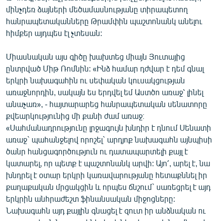
English
մինչդեռ ձայների մեծամասնությանը տիրապետող
հանրապետականները Թրամփին պաշտոնանկ անելու
Русский
հիմքեր այդպես էլ չտեսան:
ՀԵՏԵՎԵՔ ՄԵԶ
Միասնական այս գիծը խախտեց միայն Յուտայից
ընտրված Միթ Ռոմնին: «Ինձ համար դժվար է դեմ գնալ
երկրի նախագահին ու սեփական կուսակցության
առաջնորդին, սակայն ես երդվել եմ Աստծո առաջ՝ լինել
անաչառ», - հայտարարեց հանրապետական սենատորը
քվեարկությունից մի քանի ժամ առաջ։
«Ազատության» բոլոր կայքերը
«Սահմանադրությունը լրջագույն խնդիր է դնում Սենատի
առաջ` պահանջելով որոշել` արդյոք նախագահն այնպիսի
ծանր հանցագործություն ու դատապարտելի քայլ է
կատարել, որ պետք է պաշտոնանկ արվի: Այո՛, արել է, նա
խնդրել է օտար երկրի կառավարությանը հետաքննել իր
քաղաքական մրցակցին և որպես ճնշում` սառեցրել է այդ
երկրին անհրաժեշտ ֆինանսական միջոցները:
Նախագահն այդ քայլին գնացել է զուտ իր անձնական ու