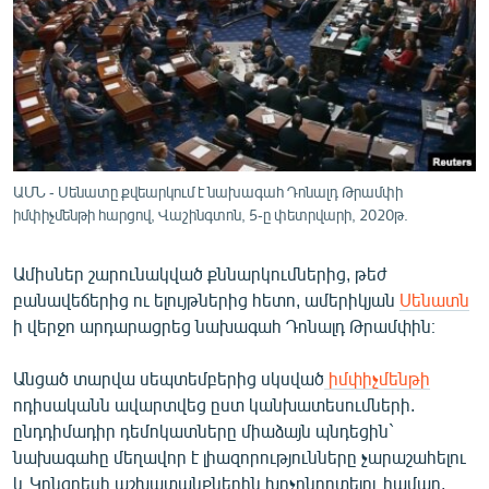
ՄԻՋԱԶԳԱՅԻՆ
ՄՇԱԿՈՒՅԹ
ՍՊՈՐՏ
ՄԵԿՆԱԲԱՆՈՒԹՅՈՒՆ
ՏՏ ԵՒ ԻՆՏԵՐՆԵՏ
ԱՄՆ - Սենատը քվեարկում է նախագահ Դոնալդ Թրամփի
ԿՈՐՈՆԱՎԻՐՈՒՍ
իմփիչմենթի հարցով, Վաշինգտոն, 5-ը փետրվարի, 2020թ.
ԱՐԽԻՎ
Ամիսներ շարունակված քննարկումներից, թեժ
ՏԵՍԱՆՅՈՒԹԵՐ
բանավեճերից ու ելույթներից հետո, ամերիկյան
Սենատն
ի վերջո արդարացրեց նախագահ Դոնալդ Թրամփին։
ԲԱՆԱՎԵՃ
ՁԳՏԵԼՈՎ ԼԱՎԱԳՈՒՅՆԻՆ
Անցած տարվա սեպտեմբերից սկսված
իմփիչմենթի
ոդիսականն ավարտվեց ըստ կանխատեսումների.
ՓՈԴՔԱՍԹ
ընդդիմադիր դեմոկատները միաձայն պնդեցին`
նախագահը մեղավոր է լիազորությունները չարաշահելու
Հայերեն
և Կոնգրեսի աշխատանքներին խոչընդոտելու համար,