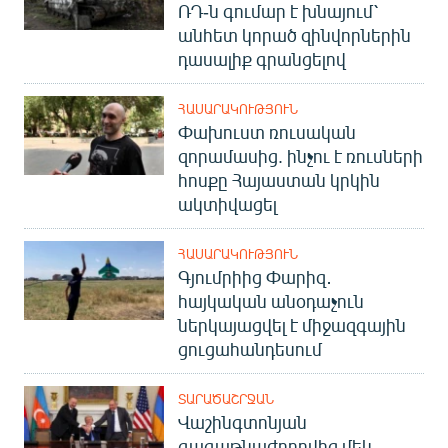
ՌԴ-ն գումար է խնայում՝
անհետ կորած զինվորներին
դասալիք գրանցելով
ՀԱՍԱՐԱԿՈՒԹՅՈՒՆ
Փախուստ ռուսական
զորամասից. ինչու է ռուսների
հոսքը Հայաստան կրկին
ակտիվացել
ՀԱՍԱՐԱԿՈՒԹՅՈՒՆ
Գյումրիից Փարիզ․
հայկական անօդաչուն
ներկայացվել է միջազգային
ցուցահանդեսում
ՏԱՐԱԾԱՇՐՋԱՆ
Վաշինգտոնյան
գագաթնաժողովից մեկ