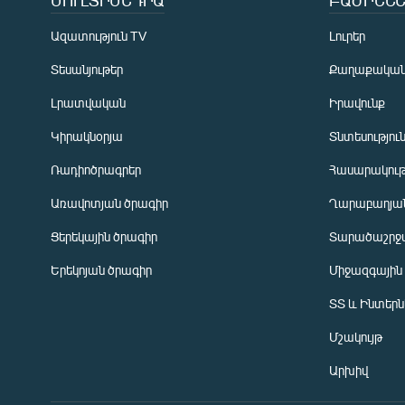
ՄՈՒԼՏԻՄԵԴԻԱ
ԲԱԺԻՆՆԵ
Ազատություն TV
Լուրեր
Տեսանյութեր
Քաղաքակա
Լրատվական
Իրավունք
Կիրակնօրյա
Տնտեսությու
Ռադիոծրագրեր
Հասարակութ
Առավոտյան ծրագիր
Ղարաբաղյան
Ցերեկային ծրագիր
Տարածաշրջ
Հայերեն
Երեկոյան ծրագիր
Միջազգային
English
ՏՏ և Ինտեր
Русский
Մշակույթ
ՀԵՏԵՎԵՔ ՄԵԶ
Արխիվ