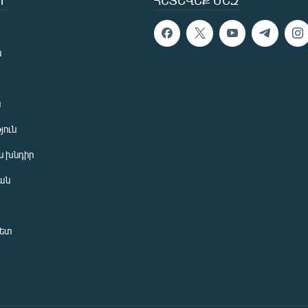
Ր
ՀԵՏԵՎԵՔ ՄԵԶ
ն
ն
յուն
 խնդիր
ան
նետ