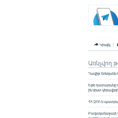
Կիսվել
Առնչվող 
Դավիթ Տոնոյանն 
Եթե դատարանը դ
ին նիստ կհրավիր
ՀՀ ԶՈՒ-ն պատրաս
Բավականաչափ ջ