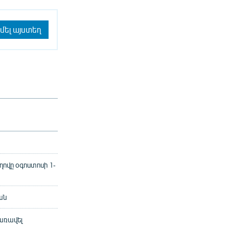
մել այստեղ
ովը օգոստոսի 1-
ան
առավել