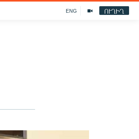
ՈՒՂԻՂ
ENG