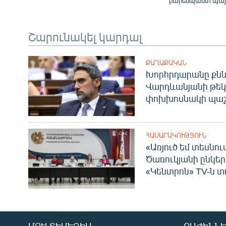
բարենպաստ պայմ
Շարունակել կարդալ
ՔԱՂԱՔԱԿԱՆ
Խորհրդարանը քնն
Վարդևանյանի թեկ
փոխխոսնակի պաշ
ՀԱՍԱՐԱԿՈՒԹՅՈՒՆ
«Առյուծ եմ տեսնու
Ծառուկյանի ընկեր
«Կենտրոն» TV-ն տ