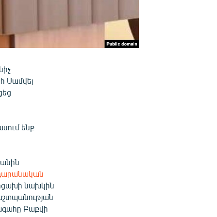
նիչ
հ Սամվել
ցեց
ասում ենք
յանին
դարանական
Արցախի նախկին
աշտպանության
ագահը Բաքվի