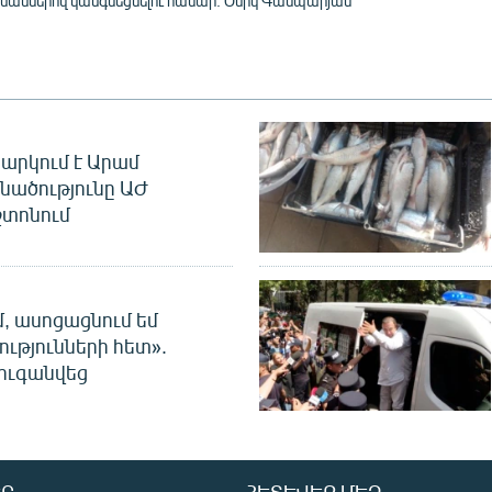
աններով կանգնեցնելու համար. Օնիկ Գասպարյան
արկում է Արամ
նածությունը ԱԺ
տոնում
մ, ասոցացնում եմ
ությունների հետ».
ուգանվեց