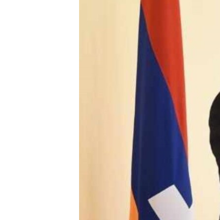
ՄԻՋԱԶԳԱՅԻՆ
ՄՇԱԿՈՒՅԹ
ՍՊՈՐՏ
ՄԵԿՆԱԲԱՆՈՒԹՅՈՒՆ
ՏՏ ԵՒ ԻՆՏԵՐՆԵՏ
ԿՈՐՈՆԱՎԻՐՈՒՍ
ԱՐԽԻՎ
ՏԵՍԱՆՅՈՒԹԵՐ
ԲԱՆԱՎԵՃ
ՁԳՏԵԼՈՎ ԼԱՎԱԳՈՒՅՆԻՆ
ՓՈԴՔԱՍԹ