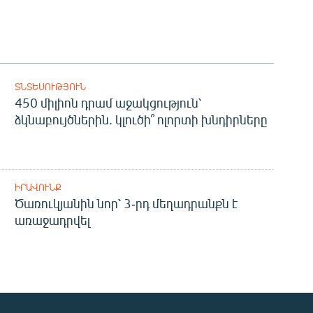
ՏՆՏԵՍՈՒԹՅՈՒՆ
450 միլիոն դրամ աջակցություն՝
ձկնաբույծներին. կլուծի՞ ոլորտի խնդիրները
ԻՐԱՎՈՒՆՔ
Ծառուկյանին նոր՝ 3-րդ մեղադրանքն է
առաջադրվել