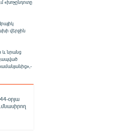
մ «խոչընդոտը
Արայիկ
ախի վերջին
 և նրանց
 կապված
րամանյանից»,-
44-օրյա
ւմնասիրող