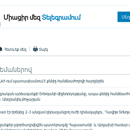
Միացիր մեզ
Տելեգրամում
Սեղ
Հետևեք մեզ
Տպել
թեմաներով
ԱԺ-ում պատասխանում է քննիչ հանձնաժողովի հարցերին
րական արձագանքի Տոնոյանի միջնորդությանը, ապա քննիչ հանձնաժող
ի. Անդրանիկ Քոչարյան
տ էր իրենից 2-3 անգամ գերազանցող ուժի դիմակայելու․ Դավիթ Տոնոյ
անքեր չգործադրվեցին պատերազմը Հայաստանի և Արցախի համար 