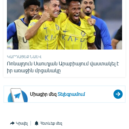
ԿԱՐԴԱՑԵՔ ՆԱԵՎ
Ռոնալդուն Սաուդյան Արաբիայում վաստակել է
իր առաջին մրցանակը
Միացիր մեզ
Տելեգրամում
Կիսվել
Հետևեք մեզ