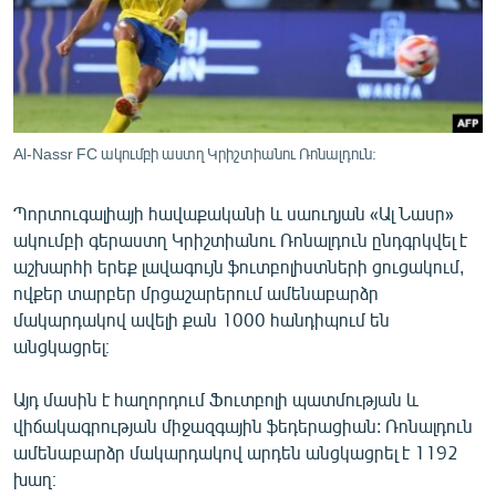
ՄԻՋԱԶԳԱՅԻՆ
ՄՇԱԿՈՒՅԹ
ՍՊՈՐՏ
ՄԵԿՆԱԲԱՆՈՒԹՅՈՒՆ
Al-Nassr FC ակումբի աստղ Կրիշտիանու Ռոնալդուն:
ՏՏ ԵՒ ԻՆՏԵՐՆԵՏ
Պորտուգալիայի հավաքականի և սաուդյան «Ալ Նասր»
ԿՈՐՈՆԱՎԻՐՈՒՍ
ակումբի գերաստղ Կրիշտիանու Ռոնալդուն ընդգրկվել է
ԱՐԽԻՎ
աշխարհի երեք լավագույն ֆուտբոլիստների ցուցակում,
ովքեր տարբեր մրցաշարերում ամենաբարձր
ՏԵՍԱՆՅՈՒԹԵՐ
մակարդակով ավելի քան 1000 հանդիպում են
ԲԱՆԱՎԵՃ
անցկացրել։
ՁԳՏԵԼՈՎ ԼԱՎԱԳՈՒՅՆԻՆ
Այդ մասին է հաղորդում Ֆուտբոլի պատմության և
ՓՈԴՔԱՍԹ
վիճակագրության միջազգային ֆեդերացիան: Ռոնալդուն
ամենաբարձր մակարդակով արդեն անցկացրել է 1192
Հայերեն
խաղ։