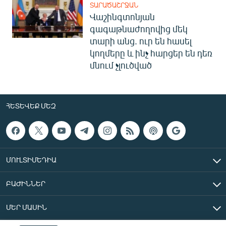
ՏԱՐԱԾԱՇՐՋԱՆ
Վաշինգտոնյան
գագաթնաժողովից մեկ
տարի անց. ուր են հասել
կողմերը և ինչ հարցեր են դեռ
մնում չլուծված
ՀԵՏԵՎԵՔ ՄԵԶ
ՄՈՒԼՏԻՄԵԴԻԱ
ԲԱԺԻՆՆԵՐ
ՄԵՐ ՄԱՍԻՆ