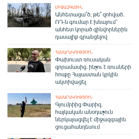
ՄԻՋԱԶԳԱՅԻՆ
Անհետացա՞ծ, թե՞ զոհված․
ՌԴ-ն գումար է խնայում՝
անհետ կորած զինվորներին
դասալիք գրանցելով
ՀԱՍԱՐԱԿՈՒԹՅՈՒՆ
Փախուստ ռուսական
զորամասից. ինչու է ռուսների
հոսքը Հայաստան կրկին
ակտիվացել
ՀԱՍԱՐԱԿՈՒԹՅՈՒՆ
Գյումրիից Փարիզ․
հայկական անօդաչուն
ներկայացվել է միջազգային
ցուցահանդեսում