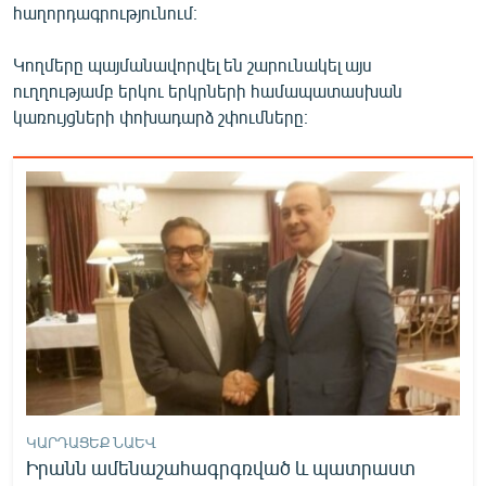
հաղորդագրությունում։
English
Русский
Կողմերը պայմանավորվել են շարունակել այս
ուղղությամբ երկու երկրների համապատասխան
կառույցների փոխադարձ շփումները։
ՀԵՏԵՎԵՔ ՄԵԶ
«Ազատության» բոլոր կայքերը
ԿԱՐԴԱՑԵՔ ՆԱԵՎ
Իրանն ամենաշահագրգռված և պատրաստ