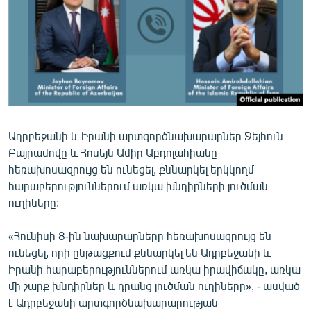
ՄԻՋԱԶԳԱՅԻՆ
ՄՇԱԿՈՒՅԹ
ՍՊՈՐՏ
ՄԵԿՆԱԲԱՆՈՒԹՅՈՒՆ
ՏՏ ԵՒ ԻՆՏԵՐՆԵՏ
Ադրբեջանի և Իրանի արտգործնախարարներ Ջեյհուն
ԿՈՐՈՆԱՎԻՐՈՒՍ
Բայրամովը և Հոսեյն Ամիր Աբդոլահիանը
ԱՐԽԻՎ
հեռախոսազրույց են ունեցել, քննարկել երկկողմ
հարաբերություններում առկա խնդիրների լուծման
ՏԵՍԱՆՅՈՒԹԵՐ
ուղիները:
ԲԱՆԱՎԵՃ
«Հունիսի 8-ին նախարարները հեռախոսազրույց են
ՁԳՏԵԼՈՎ ԼԱՎԱԳՈՒՅՆԻՆ
ունեցել, որի ընթացքում քննարկել են Ադրբեջանի և
ՓՈԴՔԱՍԹ
Իրանի հարաբերություններում առկա իրավիճակը, առկա
մի շարք խնդիրներ և դրանց լուծման ուղիները», - ասված
Հայերեն
է Ադրբեջանի արտգործնախարարության