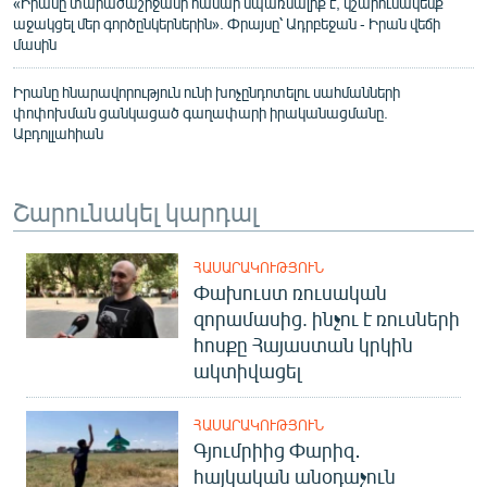
«Իրանը տարածաշրջանի համար սպառնալիք է, կշարունակենք
աջակցել մեր գործընկերներին». Փրայսը՝ Ադրբեջան - Իրան վեճի
մասին
Իրանը հնարավորություն ունի խոչընդոտելու սահմանների
փոփոխման ցանկացած գաղափարի իրականացմանը.
Աբդոլլահիան
Շարունակել կարդալ
ՀԱՍԱՐԱԿՈՒԹՅՈՒՆ
Փախուստ ռուսական
զորամասից. ինչու է ռուսների
հոսքը Հայաստան կրկին
ակտիվացել
ՀԱՍԱՐԱԿՈՒԹՅՈՒՆ
Գյումրիից Փարիզ․
հայկական անօդաչուն