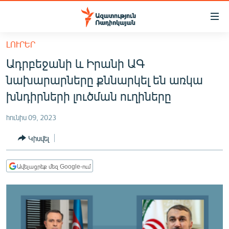
Մատչելիության
հղումներ
Անցնել
ԼՈՒՐԵՐ
հիմնական
ԱԶԱՏՈՒԹՅՈՒՆ TV
Ադրբեջանի և Իրանի ԱԳ
բովանդակությանը
ՀԱՅԱՍՏԱՆ
Անցնել
նախարարները քննարկել են առկա
հիմնական
ՔԱՂԱՔԱԿԱՆ
խնդիրների լուծման ուղիները
մենյուին
ԸՆՏՐՈՒԹՅՈՒՆՆԵՐ 2026
Որոնում
հունիս 09, 2023
ԻՐԱՎՈՒՆՔ
Կիսվել
ՀԱՍԱՐԱԿՈՒԹՅՈՒՆ
ՏՆՏԵՍՈՒԹՅՈՒՆ
Ավելացրեք մեզ Google-ում
ՂԱՐԱԲԱՂ
ՊԱՏԵՐԱԶՄԻ 6 ՇԱԲԱԹՆԵՐԸ
ՏԱՐԱԾԱՇՐՋԱՆ