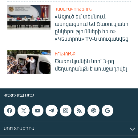
ՀԱՍԱՐԱԿՈՒԹՅՈՒՆ
«Առյուծ եմ տեսնում,
ասոցացնում եմ Ծառուկյանի
ընկերությունների հետ».
«Կենտրոն» TV-ն տուգանվեց
ԻՐԱՎՈՒՆՔ
Ծառուկյանին նոր՝ 3-րդ
մեղադրանքն է առաջադրվել
ՀԵՏԵՎԵՔ ՄԵԶ
ՄՈՒԼՏԻՄԵԴԻԱ