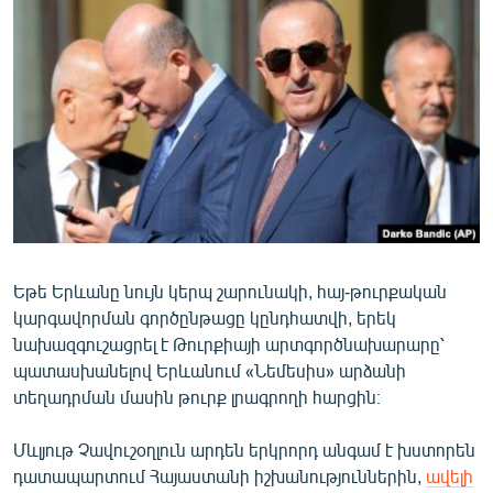
ՄԻՋԱԶԳԱՅԻՆ
ՄՇԱԿՈՒՅԹ
ՍՊՈՐՏ
ՄԵԿՆԱԲԱՆՈՒԹՅՈՒՆ
ՏՏ ԵՒ ԻՆՏԵՐՆԵՏ
ԿՈՐՈՆԱՎԻՐՈՒՍ
ԱՐԽԻՎ
Եթե Երևանը նույն կերպ շարունակի, հայ-թուրքական
ՏԵՍԱՆՅՈՒԹԵՐ
կարգավորման գործընթացը կընդհատվի, երեկ
ԲԱՆԱՎԵՃ
նախազգուշացրել է Թուրքիայի արտգործնախարարը՝
պատասխանելով Երևանում «Նեմեսիս» արձանի
ՁԳՏԵԼՈՎ ԼԱՎԱԳՈՒՅՆԻՆ
տեղադրման մասին թուրք լրագրողի հարցին։
ՓՈԴՔԱՍԹ
Մևլյութ Չավուշօղլուն արդեն երկրորդ անգամ է խստորեն
Հայերեն
դատապարտում Հայաստանի իշխանություններին,
ավելի