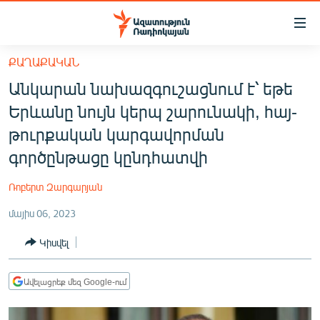
Մատչելիության
հղումներ
Անցնել
ՔԱՂԱՔԱԿԱՆ
հիմնական
ԱԶԱՏՈՒԹՅՈՒՆ TV
Անկարան նախազգուշացնում է՝ եթե
բովանդակությանը
ՀԱՅԱՍՏԱՆ
Անցնել
Երևանը նույն կերպ շարունակի, հայ-
հիմնական
ՔԱՂԱՔԱԿԱՆ
թուրքական կարգավորման
մենյուին
ԸՆՏՐՈՒԹՅՈՒՆՆԵՐ 2026
գործընթացը կընդհատվի
Որոնում
ԻՐԱՎՈՒՆՔ
Ռոբերտ Զարգարյան
ՀԱՍԱՐԱԿՈՒԹՅՈՒՆ
մայիս 06, 2023
ՏՆՏԵՍՈՒԹՅՈՒՆ
Կիսվել
ՂԱՐԱԲԱՂ
ՊԱՏԵՐԱԶՄԻ 6 ՇԱԲԱԹՆԵՐԸ
Ավելացրեք մեզ Google-ում
ՏԱՐԱԾԱՇՐՋԱՆ