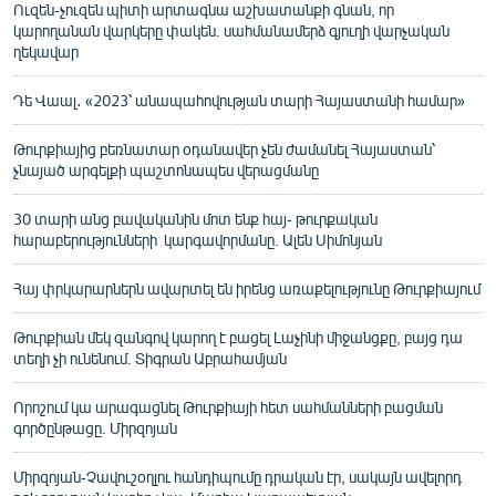
Ուզեն-չուզեն պիտի արտագնա աշխատանքի գնան, որ
կարողանան վարկերը փակեն. սահմանամերձ գյուղի վարչական
ղեկավար
Դե Վաալ․ «2023՝ անապահովության տարի Հայաստանի համար»
Թուրքիայից բեռնատար օդանավեր չեն ժամանել Հայաստան՝
չնայած արգելքի պաշտոնապես վերացմանը
30 տարի անց բավականին մոտ ենք հայ- թուրքական
հարաբերությունների կարգավորմանը. Ալեն Սիմոնյան
Հայ փրկարարներն ավարտել են իրենց առաքելությունը Թուրքիայում
Թուրքիան մեկ զանգով կարող է բացել Լաչինի միջանցքը, բայց դա
տեղի չի ունենում. Տիգրան Աբրահամյան
Որոշում կա արագացնել Թուրքիայի հետ սահմանների բացման
գործընթացը. Միրզոյան
Միրզոյան-Չավուշօղլու հանդիպումը դրական էր, սակայն ավելորդ