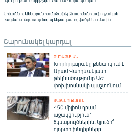
ոգևորության կարիք չկա. Մարիա Կարապետյան
Երևանն ու Անկարան համաձայնել են սահմանի ամբողջական
բացմանն ընդառաջ հոգալ ենթակառուցվածքների մասին
Շարունակել կարդալ
ՔԱՂԱՔԱԿԱՆ
Խորհրդարանը քննարկում է
Արամ Վարդևանյանի
թեկնածությունը ԱԺ
փոխխոսնակի պաշտոնում
ՏՆՏԵՍՈՒԹՅՈՒՆ
450 միլիոն դրամ
աջակցություն՝
ձկնաբույծներին. կլուծի՞
ոլորտի խնդիրները