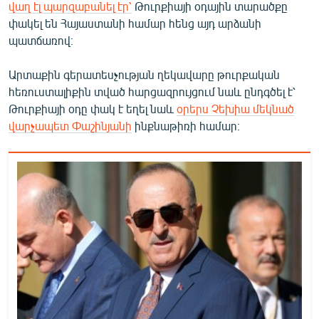
վաղ էլ պարզաբանել էր՝
Թուրքիայի օդային տարածքը
English
փակել են Հայաստանի համար հենց այդ արձանի
Русский
պատճառով։
Արտաքին գերատեսչության ղեկավարը թուրքական
ՀԵՏԵՎԵՔ ՄԵԶ
հեռուստալիքին տված հարցազրույցում նաև ընդգծել է՝
Թուրքիայի օդը փակ է եղել նաև
օր
երս Չեխիա մեկնած
վարչապետ Փաշինյանի
ինքնաթիռի համար։
«Ազատության» բոլոր կայքերը