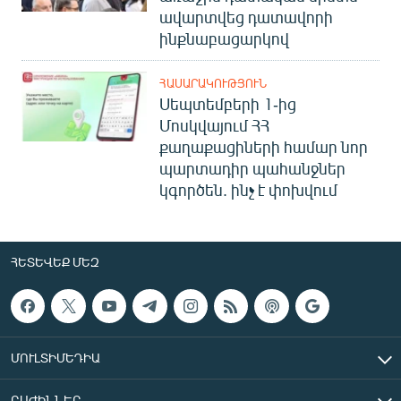
ավարտվեց դատավորի
ինքնաբացարկով
ՀԱՍԱՐԱԿՈՒԹՅՈՒՆ
Սեպտեմբերի 1-ից
Մոսկվայում ՀՀ
քաղաքացիների համար նոր
պարտադիր պահանջներ
կգործեն. ինչ է փոխվում
ՀԵՏԵՎԵՔ ՄԵԶ
ՄՈՒԼՏԻՄԵԴԻԱ
ԲԱԺԻՆՆԵՐ