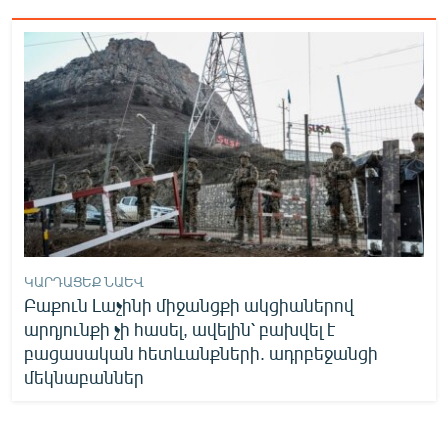
ԿԱՐԴԱՑԵՔ ՆԱԵՎ
Բաքուն Լաչինի միջանցքի ակցիաներով
արդյունքի չի հասել, ավելին՝ բախվել է
բացասական հետևանքների. ադրբեջանցի
մեկնաբաններ