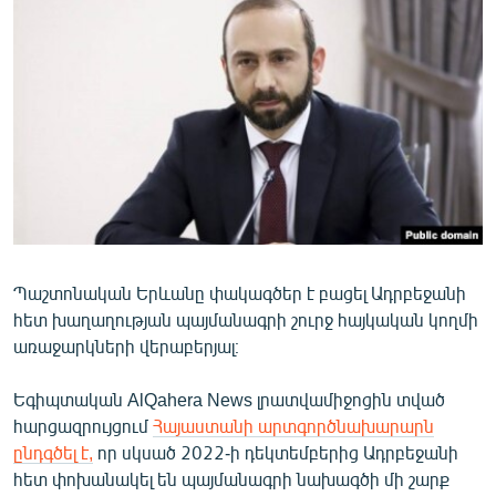
ՄԻՋԱԶԳԱՅԻՆ
ՄՇԱԿՈՒՅԹ
ՍՊՈՐՏ
ՄԵԿՆԱԲԱՆՈՒԹՅՈՒՆ
ՏՏ ԵՒ ԻՆՏԵՐՆԵՏ
ԿՈՐՈՆԱՎԻՐՈՒՍ
ԱՐԽԻՎ
Պաշտոնական Երևանը փակագծեր է բացել Ադրբեջանի
ՏԵՍԱՆՅՈՒԹԵՐ
հետ խաղաղության պայմանագրի շուրջ հայկական կողմի
ԲԱՆԱՎԵՃ
առաջարկների վերաբերյալ։
ՁԳՏԵԼՈՎ ԼԱՎԱԳՈՒՅՆԻՆ
Եգիպտական AlQahera News լրատվամիջոցին տված
ՓՈԴՔԱՍԹ
հարցազրույցում
Հայաստանի արտգործնախարարն
ընդգծել է,
որ սկսած 2022-ի դեկտեմբերից Ադրբեջանի
Հայերեն
հետ փոխանակել են պայմանագրի նախագծի մի շարք