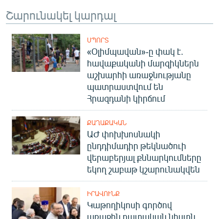
Շարունակել կարդալ
ՍՊՈՐՏ
«Օլիմպավան»-ը փակ է.
հավաքականի մարզիկներն
աշխարհի առաջնությանը
պատրաստվում են
Հրազդանի կիրճում
ՔԱՂԱՔԱԿԱՆ
ԱԺ փոխխոսնակի
ընդդիմադիր թեկնածուի
վերաբերյալ քննարկումները
եկող շաբաթ կշարունակվեն
ԻՐԱՎՈՒՆՔ
Կաթողիկոսի գործով
առաջին դատական նիստն