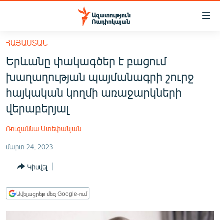
Մատչելիության
հղումներ
Անցնել
ՀԱՅԱՍՏԱՆ
հիմնական
ԱԶԱՏՈՒԹՅՈՒՆ TV
Երևանը փակագծեր է բացում
բովանդակությանը
ՀԱՅԱՍՏԱՆ
Անցնել
խաղաղության պայմանագրի շուրջ
հիմնական
ՔԱՂԱՔԱԿԱՆ
հայկական կողմի առաջարկների
մենյուին
ԸՆՏՐՈՒԹՅՈՒՆՆԵՐ 2026
վերաբերյալ
Որոնում
ԻՐԱՎՈՒՆՔ
Ռուզաննա Ստեփանյան
ՀԱՍԱՐԱԿՈՒԹՅՈՒՆ
մարտ 24, 2023
ՏՆՏԵՍՈՒԹՅՈՒՆ
Կիսվել
ՂԱՐԱԲԱՂ
ՊԱՏԵՐԱԶՄԻ 6 ՇԱԲԱԹՆԵՐԸ
Ավելացրեք մեզ Google-ում
ՏԱՐԱԾԱՇՐՋԱՆ