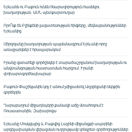
Երևանն ու Բաքուն ունեն հնարավորություն հասնելու
խաղաղության. ԱՄՆ պետքարտուղար
Որո՞նք են Բլինքենի լավատեսության հիմքերը․ մեկնաբանություններ
Երևանից
Միրզոյանը խաղաղության պայմանագրում Երևանի որոշ
առաջարկներ է հրապարակում
Իրանը վստահելի գործընկեր է տարածաշրջանում խաղաղության ու
անվտանգության հաստատման հարցում. Իրանի
փոխարտգործնախարար
Բաքուն Փաշինյանին կոչ է անում չմիջամտել Ադրբեջանի ներքին
գործերին
Ղարաբաղում միջադեպերի քանակի աճը մտահոգում է
Ռուսաստանին․ Զախարովա
Երևանը Մոսկվայից և Բաքվից Լաչինի միջանցքի ապօրինի
արգելափակման վերացման ուղղությամբ կոնկրետ գործողություններ