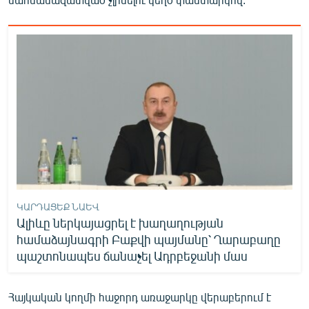
ԿԱՐԴԱՑԵՔ ՆԱԵՎ
Ալիևը ներկայացրել է խաղաղության
համաձայնագրի Բաքվի պայմանը՝ Ղարաբաղը
պաշտոնապես ճանաչել Ադրբեջանի մաս
Հայկական կողմի հաջորդ առաջարկը վերաբերում է