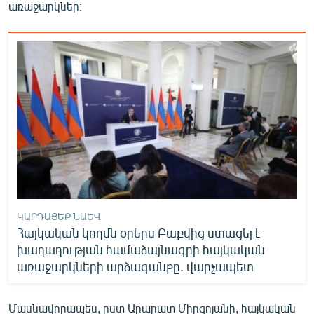
առաջարկներ։
English
Русский
ՀԵՏԵՎԵՔ ՄԵԶ
«Ազատության» բոլոր կայքերը
ԿԱՐԴԱՑԵՔ ՆԱԵՎ
Հայկական կողմն օրերս Բաքվից ստացել է
խաղաղության համաձայնագրի հայկական
առաջարկների արձագանքը. վարչապետ
Մասնավորապես, ըստ Արարատ Միրզոյանի, հայկական