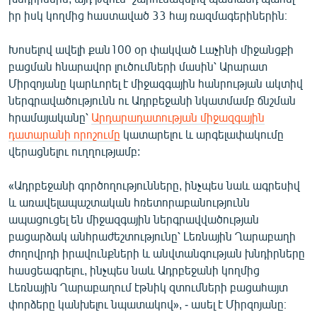
իր իսկ կողմից հաստաված 33 հայ ռազմագերիներին։
Խոսելով ավելի քան100 օր փակված Լաչինի միջանցքի
բացման հնարավոր լուծումների մասին՝ Արարատ
Միրզոյանը կարևորել է միջազգային հանրության ակտիվ
ներգրավածությունն ու Ադրբեջանի նկատմամբ ճնշման
հրամայականը՝
Արդարադատության միջազգային
դատարանի որոշումը
կատարելու և արգելափակումը
վերացնելու ուղղությամբ:
«Ադրբեջանի գործողությունները, ինչպես նաև ագրեսիվ
և առավելապաշտական հռետորաբանությունն
ապացուցել են միջազգային ներգրավվածության
բացարձակ անհրաժեշտությունը՝ Լեռնային Ղարաբաղի
ժողովրդի իրավունքների և անվտանգության խնդիրները
հասցեագրելու, ինչպես նաև Ադրբեջանի կողմից
Լեռնային Ղարաբաղում էթնիկ զտումների բացահայտ
փորձերը կանխելու նպատակով», - ասել է Միրզոյանը։