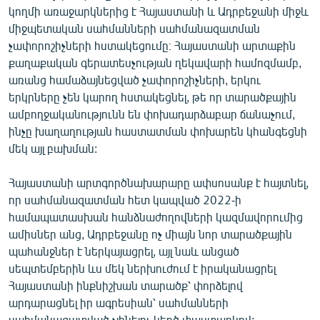
կողմի առաջարկներից է Հայաստանի և Ադրբեջանի միջև
միջպետական սահմանների սահմանազատման
չափորոշիչների հստակեցումը։ Հայաստանի արտաքին
քաղաքական գերատեսչության ղեկավարի համոզմամբ,
առանց համաձայնեցված չափորոշիչների, երկու
երկրները չեն կարող հստակեցնել, թե որ տարածքային
ամբողջականությունն են փոխադարձաբար ճանաչում,
ինչը խաղաղության հաստատման փոխարեն կհանգեցնի
մեկ այլ բախման:
Հայաստանի արտգործնախարարը ափսոսանք է հայտնել,
որ սահմանազատման հետ կապված 2022-ի
համապատասխան հանձնաժողովների կազմավորումից
ամիսներ անց, Ադրբեջանը ոչ միայն նոր տարածքային
պահանջներ է ներկայացրել, այլ նաև անցած
սեպտեմբերին ևս մեկ ներխուժում է իրականացրել
Հայաստանի ինքնիշխան տարածք՝ փորձելով
արդարացնել իր ագրեսիան՝ սահմանների
սահմանազատված չլինելու կեղծ փաստարկով: