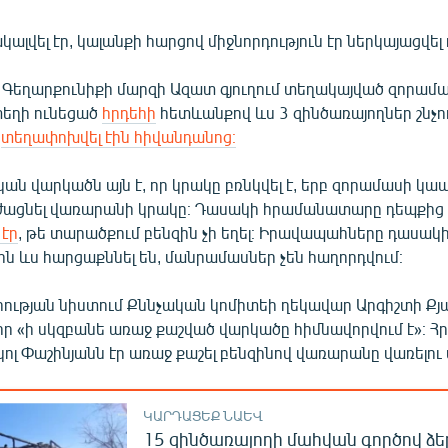
կալվել էր, կալանքի հարցով միջնորդություն էր ներկայացվե
ի Գեղարքունիքի մարզի Ազատ գյուղում տեղակայված զորամ
եղի ունեցած
հրդեհի
հետևանքով ևս 3 զինծառայողներ շնչո
վ
տեղափոխվել էին հիվանդանոց։
ան վարկածն այն է, որ կրակը բռնկվել է, երբ զորամասի կ
եժացնել վառարանի կրակը։ Դասակի հրամանատարը դեպքից 
 էր
, թե տարածքում բենզին չի եղել։ Իրավապահները դասակ
 ևս հարցաքննել են, մանրամասներ չեն հաղորդվում։
ության նիստում Քննչական կոմիտեի ղեկավար Արգիշտի Քյ
ր «ի սկզբանե առաջ քաշված վարկածը հիմնավորվում է»։ Հր
լ Փաշինյանն էր առաջ քաշել բենզինով վառարանը վառելու
ԿԱՐԴԱՑԵՔ ՆԱԵՎ
15 զինծառայողի մահվան գործով ձե