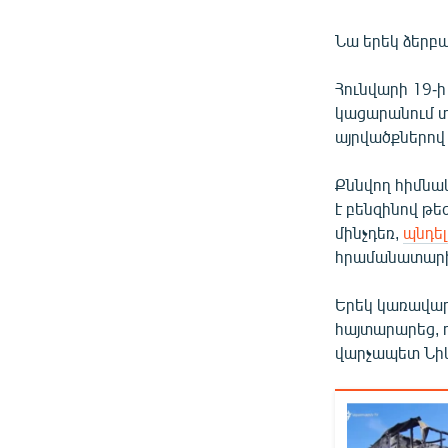
Նա երեկ ձերբա
Հունվարի 19-
կացարանում տ
այրվածքներո
Քննվող հիմնակ
է բենզինով թ
մինչդեռ,
պնդել
հրամանատարին
Երեկ կառավար
հայտարարեց, ո
վարչապետ Նիկո