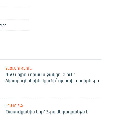
ուղը
ՏՆՏԵՍՈՒԹՅՈՒՆ
450 միլիոն դրամ աջակցություն՝
ձկնաբույծներին. կլուծի՞ ոլորտի խնդիրները
ԻՐԱՎՈՒՆՔ
Ծառուկյանին նոր՝ 3-րդ մեղադրանքն է