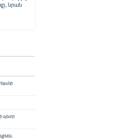
ը, նրան
ինյանի
քի պետի
լինեն.