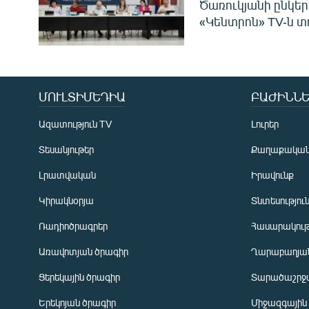
Ծառուկյանի ընկեր
«Կենտրոն» TV-ն տ
ՄՈՒԼՏԻՄԵԴԻԱ
ԲԱԺԻՆՆԵ
Ազատություն TV
Լուրեր
Տեսանյութեր
Քաղաքակա
Լրատվական
Իրավունք
Կիրակնօրյա
Տնտեսությու
Ռադիոծրագրեր
Հասարակութ
Առավոտյան ծրագիր
Ղարաբաղյան
Ցերեկային ծրագիր
Տարածաշրջ
Հայերեն
Երեկոյան ծրագիր
Միջազգային