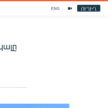
ՈՒՂԻՂ
ENG
կալը