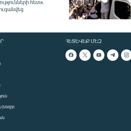
ությունների հետ».
ուգանվեց
Ր
ՀԵՏԵՎԵՔ ՄԵԶ
ն
ն
յուն
 խնդիր
ան