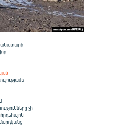
մանատարի
վոր
կան
ուշությամբ
մ
ւթյունները չի
հրդեհային
 մարդկանց