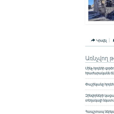
Կիսվել
Առնչվող 
Մինչ հրդեհի գոր
հրաժարականն ե
Փաշինյանը հրդեհ
Զինվորների կացա
տեղակալի նկատ
Հապշտապ ներկայա