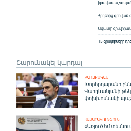
իրավապաշտպանը՝
Հրդեհից զոհված զ
Ազատի զինվորակա
15 զինվորների դ
Շարունակել կարդալ
ՔԱՂԱՔԱԿԱՆ
Խորհրդարանը քնն
Վարդևանյանի թեկ
փոխխոսնակի պաշ
ՀԱՍԱՐԱԿՈՒԹՅՈՒՆ
«Առյուծ եմ տեսնու