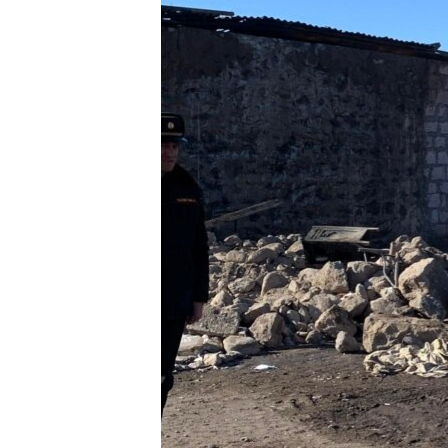
ՄԻՋԱԶԳԱՅԻՆ
ՄՇԱԿՈՒՅԹ
ՍՊՈՐՏ
ՄԵԿՆԱԲԱՆՈՒԹՅՈՒՆ
ՏՏ ԵՒ ԻՆՏԵՐՆԵՏ
ԿՈՐՈՆԱՎԻՐՈՒՍ
ԱՐԽԻՎ
ՏԵՍԱՆՅՈՒԹԵՐ
ԲԱՆԱՎԵՃ
ՁԳՏԵԼՈՎ ԼԱՎԱԳՈՒՅՆԻՆ
ՓՈԴՔԱՍԹ