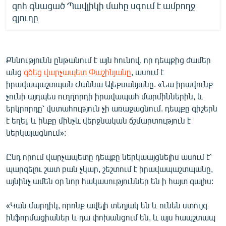
զոհ գնացած Պավլիկի մահը սգում է ամբողջ
գյուղը
Քննությունն ընթանում է այն հունով, որ դեպքից ժամեր
անց
գծեց վարչապետ Փաշինյանը
, ասում է
իրավապաշտպան Ժաննա Ալեքսանյանը. «Նա իրավունք
չունի այդպես ուղղորդի իրավապահ մարմիններին, և
երկրորդը՝ վստահություն չի առաջացնում. դեպքը գիշերն
է եղել, և ինքը մինչև վերջնական ճշմարտություն է
ներկայացնում»:
Ընդ որում վարչապետը դեպքը ներկաայցնելիս ասում է՝
պարզելու շատ բան չկար, շեշտում է իրավապաշտպանը,
այնինչ ամեն օր նոր հակասություններ են ի հայտ գալիս:
«Կան մարդիկ, որոնք ավելի տեղյակ են և ունեն ստույգ
ինֆորմացիաներ և դա փոխանցում են, և այս հապշտապ