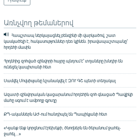
Առնչվող թեմաներով
Հապշտապ ներկայացնել բենզինի մի վարկածով, շատ
կասկածելի է, հակասություններ դեռ կլինեն. իրավապաշտպանը՝
հրդեհի մասին
Հրդեհից զոհված զինվորի հայրը պնդում է՝ տղաները խնդիր են
ունեցել կապիտանի հետ
Սամվել Մովսիսյանը նշանակվել է ԶՈՒ ԳՇ պետի տեղակալ
Ազատի զինվորական կացարանում հրդեհին զոհ գնացած Պավլիկի
մահը սգում է ամբողջ գյուղը
ՔՊ-ականներն ԱԺ-ում հանդիպել են Պապիկյանի հետ
«Կյանք ենք կորցնում էրեխեքի, ծնողներն են ծերանում ջահել-
ջահել...»