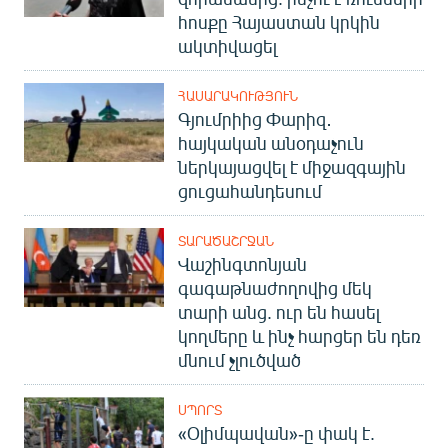
հոսքը Հայաստան կրկին
ակտիվացել
ՀԱՍԱՐԱԿՈՒԹՅՈՒՆ
Գյումրիից Փարիզ․
հայկական անօդաչուն
ներկայացվել է միջազգային
ցուցահանդեսում
ՏԱՐԱԾԱՇՐՋԱՆ
Վաշինգտոնյան
գագաթնաժողովից մեկ
տարի անց. ուր են հասել
կողմերը և ինչ հարցեր են դեռ
մնում չլուծված
ՍՊՈՐՏ
«Օլիմպավան»-ը փակ է.