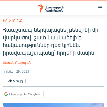
Մատչելիության
հղումներ
Անցնել
ԻՐԱՎՈՒՆՔ
հիմնական
ԱԶԱՏՈՒԹՅՈՒՆ TV
Հապշտապ ներկայացնել բենզինի մի
բովանդակությանը
ՀԱՅԱՍՏԱՆ
Անցնել
վարկածով, շատ կասկածելի է,
հիմնական
ՔԱՂԱՔԱԿԱՆ
հակասություններ դեռ կլինեն.
մենյուին
ԸՆՏՐՈՒԹՅՈՒՆՆԵՐ 2026
իրավապաշտպանը՝ հրդեհի մասին
Որոնում
ԻՐԱՎՈՒՆՔ
Սուսան Բադալյան
ՀԱՍԱՐԱԿՈՒԹՅՈՒՆ
հունվար 25, 2023
ՏՆՏԵՍՈՒԹՅՈՒՆ
Կիսվել
ՂԱՐԱԲԱՂ
ՊԱՏԵՐԱԶՄԻ 6 ՇԱԲԱԹՆԵՐԸ
Ավելացրեք մեզ Google-ում
ՏԱՐԱԾԱՇՐՋԱՆ