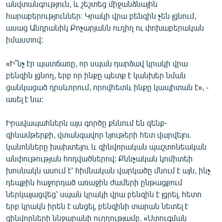
անվտանգություն, և շեշտեց միջանձնային
հարաբերություններ։ Կրակի վրա բենզին չեն լցնում,
ասաց Անդրանիկ Քոչարյանն ուղիղ ու փոխաբերական
իմաստով:
«Ի՞նչ էր պատճառը, որ սպան դարձավ կրակի վրա
բենզին լցնող, երբ որ ինքը պետք է կանխեր նման
ցանկացած դրսևորում, որովհետև ինքը կապիտան է», -
ասել է նա:
Իրավապահներն այս գործը քննում են զենք-
զինամթերքի, վտանգավոր նյութերի հետ վարվելու
կանոնները խախտելու և զինվորական պաշտոնեական
անփութության հոդվածներով: Քննչական կոմիտեի
խոսնակն ասում է՝ հիմնական վարկածը մնում է այն, ինչ
դեպքին հաջորդած առաջին ժամերի ընթացքում
ներկայացվեց՝ սպան կրակի վրա բենզին է լցրել, հետո
երբ կրակն իրեն է անցել, բենզինի տարան նետել է
զինվորների ննջարանի ուղղությամբ. «Ստուգման