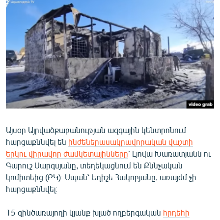
ՄԻՋԱԶԳԱՅԻՆ
ՄՇԱԿՈՒՅԹ
ՍՊՈՐՏ
ՄԵԿՆԱԲԱՆՈՒԹՅՈՒՆ
ՏՏ ԵՒ ԻՆՏԵՐՆԵՏ
ԿՈՐՈՆԱՎԻՐՈՒՍ
ԱՐԽԻՎ
Այսօր Այրվածքաբանության ազգային կենտրոնում
ՏԵՍԱՆՅՈՒԹԵՐ
հարցաքննվել են
ինժեներասակրավորական վաշտի
ԲԱՆԱՎԵՃ
երկու վիրավոր ժամկետայինները
՝ Լյովա Խառատյանն ու
Գարուշ Սարգսյանը, տեղեկացնում են Քննչական
ՁԳՏԵԼՈՎ ԼԱՎԱԳՈՒՅՆԻՆ
կոմիտեից (ՔԿ)։ Սպան՝ Եղիշե Հակոբյանը, առայժմ չի
ՓՈԴՔԱՍԹ
հարցաքննվել։
Հայերեն
15 զինծառայողի կյանք խլած ողբերգական
հրդեհի