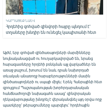
ԿԱՐԴԱՑԵՔ ՆԱԵՎ
Հրդեհից զոհված զինվորի հայրը պնդում է՝
տղաները խնդիր են ունեցել կապիտանի հետ
Այժմ, երբ զոհված զինծառայողների մարմինները
նույնականացված ու հուղարկավորված են, նրանց
հարազատները հրդեհի բռնկման այլ վարկածներ են
առաջ քաշում, խոսում են նաև դրան նախորդած
տևական անառողջ հարաբերությունների մասին
զինծառայողների ու սպայի միջև: Երեկ Հանրայինի հետ
զրույցում Պաշտպանության խորհրդարանական
հանձնաժողովի նախագահն ասաց՝ զինվորական
ղեկավարությանը խնդրել է վերականգնել այդ օրվա ողջ
պատկերը՝ թերացումները պարզելու՝ հրդեհային