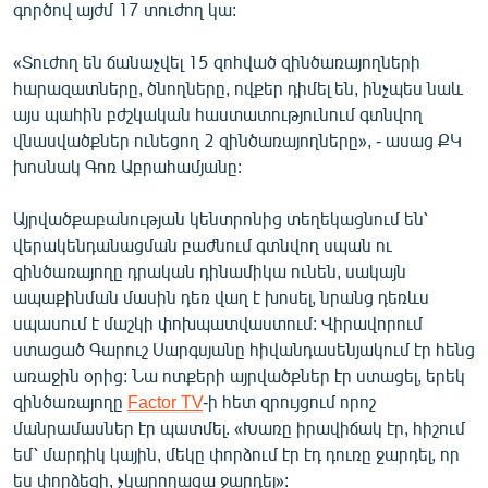
գործով այժմ 17 տուժող կա:
English
Русский
«Տուժող են ճանաչվել 15 զոհված զինծառայողների
հարազատները, ծնողները, ովքեր դիմել են, ինչպես նաև
այս պահին բժշկական հաստատությունում գտնվող
ՀԵՏԵՎԵՔ ՄԵԶ
վնասվածքներ ունեցող 2 զինծառայողները», - ասաց ՔԿ
խոսնակ Գոռ Աբրահամյանը:
Այրվածքաբանության կենտրոնից տեղեկացնում են՝
վերակենդանացման բաժնում գտնվող սպան ու
«Ազատության» բոլոր կայքերը
զինծառայողը դրական դինամիկա ունեն, սակայն
ապաքինման մասին դեռ վաղ է խոսել, նրանց դեռևս
սպասում է մաշկի փոխպատվաստում: Վիրավորում
ստացած Գարուշ Սարգսյանը հիվանդասենյակում էր հենց
առաջին օրից: Նա ոտքերի այրվածքներ էր ստացել, երեկ
զինծառայողը
Factor TV
-ի հետ զրույցում որոշ
մանրամասներ էր պատմել. «Խառը իրավիճակ էր, հիշում
եմ՝ մարդիկ կային, մեկը փորձում էր էդ դուռը ջարդել, որ
ես փորձեցի, չկարողացա ջարդել»: