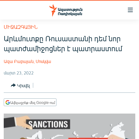
Մատչելիության
հղումներ
Անցնել
ՄԻՋԱԶԳԱՅԻՆ
հիմնական
ԱԶԱՏՈՒԹՅՈՒՆ TV
Արևմուտքը Ռուսաստանի դեմ նոր
բովանդակությանը
ՀԱՅԱՍՏԱՆ
Անցնել
պատժամիջոցներ է պատրաստում
հիմնական
ՔԱՂԱՔԱԿԱՆ
մենյուին
Ազա Բաբայան, Մոսկվա
ԸՆՏՐՈՒԹՅՈՒՆՆԵՐ 2026
Որոնում
մարտ 23, 2022
ԻՐԱՎՈՒՆՔ
Կիսվել
ՀԱՍԱՐԱԿՈՒԹՅՈՒՆ
ՏՆՏԵՍՈՒԹՅՈՒՆ
Ավելացրեք մեզ Google-ում
ՂԱՐԱԲԱՂ
ՊԱՏԵՐԱԶՄԻ 6 ՇԱԲԱԹՆԵՐԸ
ՏԱՐԱԾԱՇՐՋԱՆ