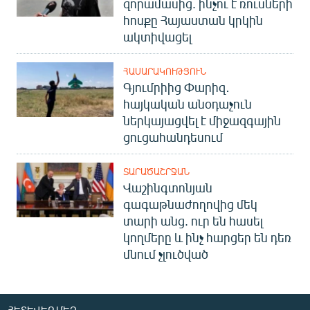
զորամասից. ինչու է ռուսների
հոսքը Հայաստան կրկին
ակտիվացել
ՀԱՍԱՐԱԿՈՒԹՅՈՒՆ
Գյումրիից Փարիզ․
հայկական անօդաչուն
ներկայացվել է միջազգային
ցուցահանդեսում
ՏԱՐԱԾԱՇՐՋԱՆ
Վաշինգտոնյան
գագաթնաժողովից մեկ
տարի անց. ուր են հասել
կողմերը և ինչ հարցեր են դեռ
մնում չլուծված
ՀԵՏԵՎԵՔ ՄԵԶ