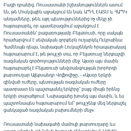
Բացի դրանից, Ռուսաստանի իշխանություններն ասում
են, թե Մոսկվային աջակցում են նաև ԱՊՀ, ԵԱՏՄ և ՀԱՊԿ
անդամները, թեև այդ պետություններից ոչ մեկը չի
հայտարարել, որ պատերազմում աջակցում է
Ռուսաստանին՝ բացառությամբ Բելառուսի, որը սակայն
հրաժարվում է սեփական զորքերն ուղարկել Ուկրաինա։
Համենայն դեպս, նախագահ Լուկաշենկոն հրապարակավ
հայտարարում է, թե թույլ չի տա, որ Բելառուսը ներքաշվի
ռազմական գործողությունների մեջ։ Այսօր այս մասին
հայտարարել է Բելառուսի անվտանգության խորհրդի
քարտուղար Ալեքսանդր Վոլֆովիչը. - «Այսօր երկրի
զինված ուժերը, պետության ռազմական ուժերը
պատրաստ են պաշտպանել երկիրը՝ բայց միայն իրենց
երկրի տարածքում։ Նախագահը խոսեց այս մասին, և ես
պաշտոնապես հայտարարում եմ՝ թույլ չենք մեզ ներքաշել
ցանկացած ռազմական բախումների մեջ»։
Ռուսաստանի նախագահի մամուլի քարտուղարը ևս
այսօր պնդել է, թե նման հարց չի քննարկվում։ Ավելին,