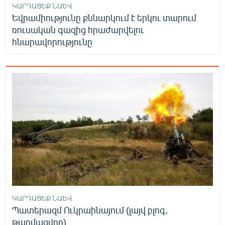
ԿԱՐԴԱՑԵՔ ՆԱԵՎ
Եվրամիությունը քննարկում է երկու տարում
ռուսական գազից հրաժարվելու
հնարավորությունը
ԿԱՐԴԱՑԵՔ ՆԱԵՎ
Պատերազմ Ուկրաինայում (լայվ բլոգ,
թարմացվող)