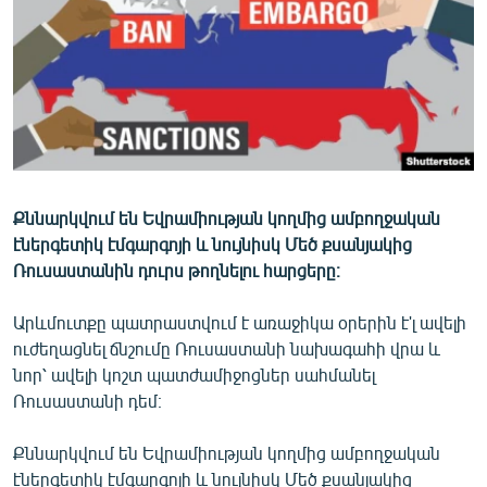
ՄԻՋԱԶԳԱՅԻՆ
ՄՇԱԿՈՒՅԹ
ՍՊՈՐՏ
ՄԵԿՆԱԲԱՆՈՒԹՅՈՒՆ
ՏՏ ԵՒ ԻՆՏԵՐՆԵՏ
ԿՈՐՈՆԱՎԻՐՈՒՍ
Քննարկվում են Եվրամիության կողմից ամբողջական
էներգետիկ էմգարգոյի և նույնիսկ Մեծ քսանյակից
ԱՐԽԻՎ
Ռուսաստանին դուրս թողնելու հարցերը։
ՏԵՍԱՆՅՈՒԹԵՐ
Արևմուտքը պատրաստվում է առաջիկա օրերին է'լ ավելի
ԲԱՆԱՎԵՃ
ուժեղացնել ճնշումը Ռուսաստանի նախագահի վրա և
ՁԳՏԵԼՈՎ ԼԱՎԱԳՈՒՅՆԻՆ
նոր՝ ավելի կոշտ պատժամիջոցներ սահմանել
Ռուսաստանի դեմ։
ՓՈԴՔԱՍԹ
Քննարկվում են Եվրամիության կողմից ամբողջական
Հայերեն
էներգետիկ էմգարգոյի և նույնիսկ Մեծ քսանյակից