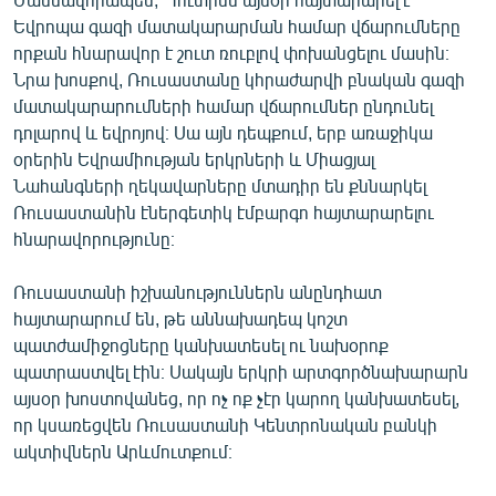
Եվրոպա գազի մատակարարման համար վճարումները
որքան հնարավոր է շուտ ռուբլով փոխանցելու մասին։
Նրա խոսքով, Ռուսաստանը կհրաժարվի բնական գազի
մատակարարումների համար վճարումներ ընդունել
դոլարով և եվրոյով։ Սա այն դեպքում, երբ առաջիկա
օրերին Եվրամիության երկրների և Միացյալ
Նահանգների ղեկավարները մտադիր են քննարկել
Ռուսաստանին էներգետիկ էմբարգո հայտարարելու
հնարավորությունը։
Ռուսաստանի իշխանություններն անընդհատ
հայտարարում են, թե աննախադեպ կոշտ
պատժամիջոցները կանխատեսել ու նախօրոք
պատրաստվել էին։ Սակայն երկրի արտգործնախարարն
այսօր խոստովանեց, որ ոչ ոք չէր կարող կանխատեսել,
որ կսառեցվեն Ռուսաստանի Կենտրոնական բանկի
ակտիվներն Արևմուտքում։