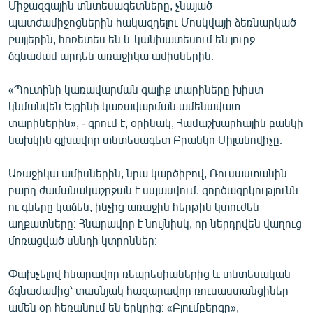
Միջազգային տնտեսագետները, չնայած
պատժամիջոցներին հակազդելու Մոսկվայի ձեռնարկած
քայլերին, հոռետես են և կանխատեսում են լուրջ
ճգնաժամ արդեն առաջիկա ամիսներին։
«Պուտինի կառավարման գալիք տարիները խիստ
կնմանվեն Ելցինի կառավարման ամենավատ
տարիներին», - գրում է, օրինակ, Համաշխարհային բանկի
նախկին գլխավոր տնտեսագետ Բրանկո Միլանովիչը։
Առաջիկա ամիսներին, նրա կարծիքով, Ռուսաստանին
բարդ ժամանակաշրջան է սպասվում. գործազրկությունն
ու գները կաճեն, ինչից առաջին հերթին կտուժեն
աղքատները։ Հնարավոր է նույնիսկ, որ ներդրվեն վաղուց
մոռացված սննդի կտրոններ։
Փախչելով հնարավոր ռեպրեսիաներից և տնտեսական
ճգնաժամից՝ տասնյակ հազարավոր ռուսաստանցիներ
ամեն օր հեռանում են երկրից։ «Բլումբերգը»,