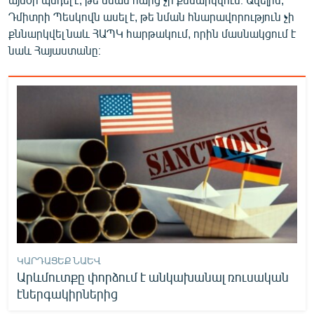
Դմիտրի Պեսկովն ասել է, թե նման հնարավորություն չի
քննարկվել նաև ՀԱՊԿ հարթակում, որին մասնակցում է
նաև Հայաստանը։
ԿԱՐԴԱՑԵՔ ՆԱԵՎ
Արևմուտքը փորձում է անկախանալ ռուսական
էներգակիրներից