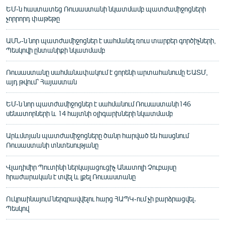
ԵՄ-ն հաստատեց Ռուսաստանի նկատմամբ պատժամիջոցների
չորրորդ փաթեթը
ԱՄՆ-ն նոր պատժամիջոցներ է սահմանել ռուս տարբեր գործիչների,
Պեսկովի ընտանիքի նկատմամբ
Ռուսաստանը սահմանափակում է ցորենի արտահանումը ԵԱՏՄ,
այդ թվում՝ Հայաստան
ԵՄ-ն նոր պատժամիջոցներ է սահմանում Ռուսաստանի146
սենատորների և 14 հայտնի օլիգարխների նկատմամբ
Արևմտյան պատժամիջոցները ծանր հարված են հասցնում
Ռուսաստանի տնտեսությանը
Վլադիմիր Պուտինի ներկայացուցիչ Անատոլի Չուբայսը
հրաժարական է տվել և լքել Ռուսաստանը
Ուկրաինայում ներգրավվելու հարց ՀԱՊԿ-ում չի բարձրացվել․
Պեսկով