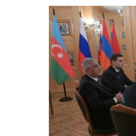
ՄԻՋԱԶԳԱՅԻՆ
ՄՇԱԿՈՒՅԹ
ՍՊՈՐՏ
ՄԵԿՆԱԲԱՆՈՒԹՅՈՒՆ
ՏՏ ԵՒ ԻՆՏԵՐՆԵՏ
ԿՈՐՈՆԱՎԻՐՈՒՍ
ԱՐԽԻՎ
ՏԵՍԱՆՅՈՒԹԵՐ
ԲԱՆԱՎԵՃ
ՁԳՏԵԼՈՎ ԼԱՎԱԳՈՒՅՆԻՆ
ՓՈԴՔԱՍԹ