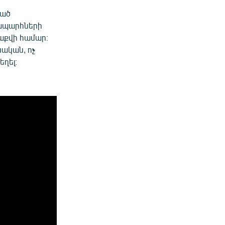
ևած
նապարհների
աքվի համար։
սական, ոչ
եղել։