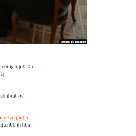
առաջ սկսել են
էլ
։
հանդիպելու՝
ահ Վլադիմիր
ավարների հետ