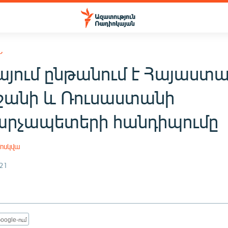
Ն
այում ընթանում է Հայաստա
ջանի և Ռուսաստանի
րչապետերի հանդիպումը
ոսկվա
21
oogle-ում