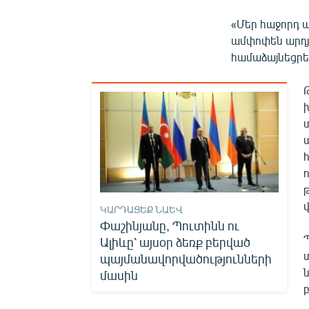
«Մեր հաջորդ պ
ամփոփեն արդյո
համաձայնեցրել 
հ
ԿԱՐԴԱՑԵՔ ՆԱԵՎ
Փաշինյանը, Պուտինն ու
Ալիևը՝ այսօր ձեռք բերված
պայմանավորվածությունների
մասին