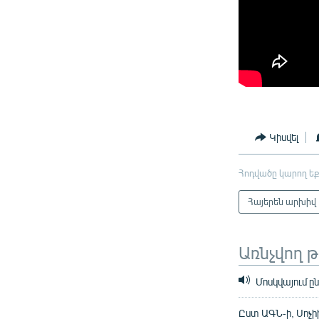
Կիսվել
Հոդվածը կարող եք
Հայերեն արխիվ
Առնչվող 
Մոսկվայում 
Ըստ ԱԳՆ-ի, Սոչի