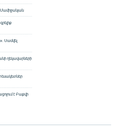
. Մամիջանյան
գրելիք
». Սամվել
անի ղեկավարների
 տեսակետներ
ցոլում է Բաքվի