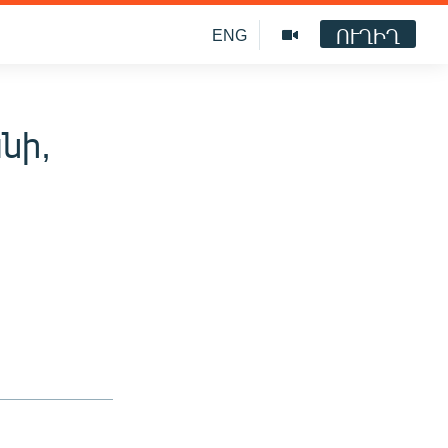
ՈՒՂԻՂ
ENG
նի,