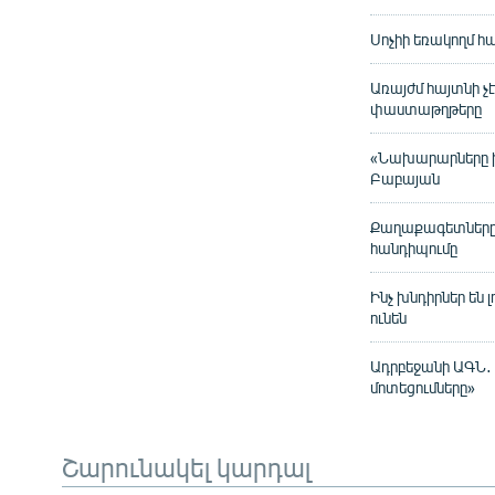
Սոչիի եռակողմ հ
Առայժմ հայտնի չ
փաստաթղթերը
«Նախարարները խոս
Բաբայան
Քաղաքագետները 
հանդիպումը
Ինչ խնդիրներ են
ունեն
Ադրբեջանի ԱԳՆ․ 
մոտեցումները»
Շարունակել կարդալ