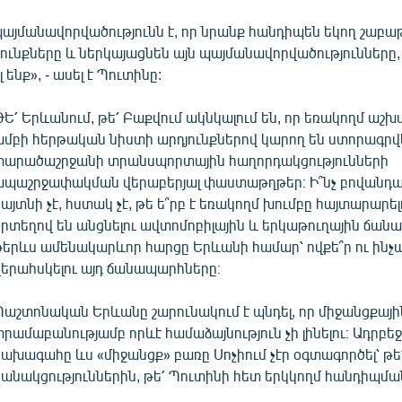
այմանավորվածությունն է, որ նրանք հանդիպեն եկող շաբաթ
ւնքները և ներկայացնեն այն պայմանավորվածությունները, 
ենք», - ասել է Պուտինը:
ԹԵ՛ Երևանում, թե՛ Բաքվում ակնկալում են, որ եռակողմ աշ
խմբի հերթական նիստի արդյունքներով կարող են ստորագրվ
տարածաշրջանի տրանսպորտային հաղորդակցությունների
ապաշրջափակման վերաբերյալ փաստաթղթեր։ Ի՞նչ բովանդա
այտնի չէ, հստակ չէ, թե ե՞րբ է եռակողմ խումբը հայտարարելո
որտեղով են անցնելու ավտոմոբիլային և երկաթուղային ճան
թերևս ամենակարևոր հարցը Երևանի համար՝ ովքե՞ր ու ինչպ
վերահսկելու այդ ճանապարհները։
Պաշտոնական Երևանը շարունակում է պնդել, որ միջանցքայի
տրամաբանությամբ որևէ համաձայնություն չի լինելու։ Ադրբե
նախագահը ևս «միջանցք» բառը Սոչիում չէր օգտագործել՝ թե
բանակցություններին, թե՛ Պուտինի հետ երկկողմ հանդիպմա