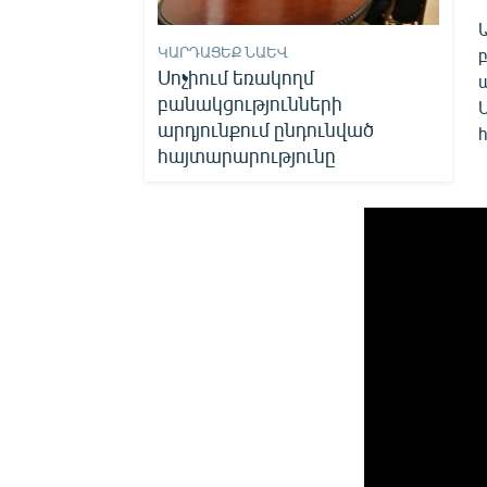
ԿԱՐԴԱՑԵՔ ՆԱԵՎ
Սոչիում եռակողմ
բանակցությունների
արդյունքում ընդունված
հ
հայտարարությունը