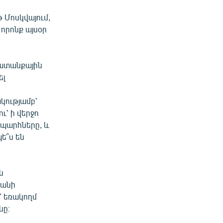
 Մոսկվայում,
որոնք այսօր
խատանքային
ել
կությամբ՝
ւ՝ ի վերջո
ապարհները, և
ե՞ս են
ն
ջանի
՛ եռակողմ
նը։