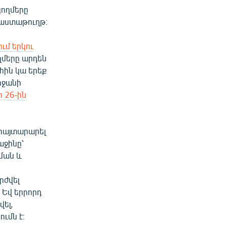
կողմերը
փաստաթուղթ։
ում երկու
ղմերը արդեն
հին կա երեք
րջանի
ի 26-ին
հայտարարել
աջինը՝
ման և
րժվել
։ Եվ երրորդ
վել,
ւմն է։