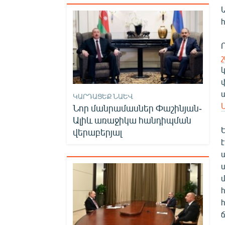
ԿԱՐԴԱՑԵՔ ՆԱԵՎ
Նոր մանրամասներ Փաշինյան-
Ալիև առաջիկա հանդիպման
վերաբերյալ
է