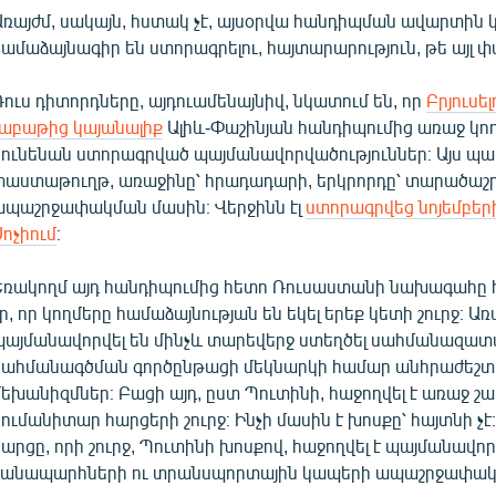
Առայժմ, սակայն, հստակ չէ, այսօրվա հանդիպման ավարտին 
համաձայնագիր են ստորագրելու, հայտարարություն, թե այլ 
Ռուս դիտորդները, այդուամենայնիվ, նկատում են, որ
Բրյուսել
շաբաթից կայանալիք
Ալիև-Փաշինյան հանդիպումից առաջ կո
կունենան ստորագրված պայմանավորվածություններ։ Այս պա
փաստաթուղթ, առաջինը՝ հրադադարի, երկրորդը՝ տարածաշ
ապաշրջափակման մասին։ Վերջինն էլ
ստորագրվեց նոյեմբեր
Սոչիում
։
Եռակողմ այդ հանդիպումից հետո Ռուսաստանի նախագահը 
ր, որ կողմերը համաձայնության են եկել երեք կետի շուրջ։ Առ
պայմանավորվել են մինչև տարեվերջ ստեղծել սահմանազատ
սահմանագծման գործընթացի մեկնարկի համար անհրաժեշտ
մեխանիզմներ։ Բացի այդ, ըստ Պուտինի, հաջողվել է առաջ շա
հումանիտար հարցերի շուրջ։ Ինչի մասին է խոսքը՝ հայտնի չէ
հարցը, որի շուրջ, Պուտինի խոսքով, հաջողվել է պայմանավոր
ճանապարհների ու տրանսպորտային կապերի ապաշրջափակո