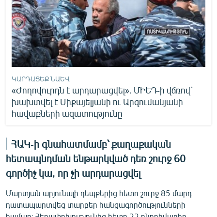
ԿԱՐԴԱՑԵՔ ՆԱԵՎ
«Ժողովուրդն է արդարացվել». ՄԻԵԴ-ի վճռով`
խախտվել է Միքայելյանի ու Արզումանյանի
հավաքների ազատությունը
ՀԱԿ-ի գնահատմամբ՝ քաղաքական
հետապնդման ենթարկված դեռ շուրջ 60
գործիչ կա, որ չի արդարացվել
Մարտյան արյունալի դեպքերից հետո շուրջ 85 մարդ
դատապարտվեց տարբեր հանցագործությունների
համար։ Հեղափոխությունից հետո 22 ընդդիմադիր