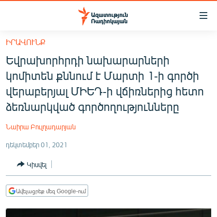
Մատչելիության
հղումներ
Անցնել
ԻՐԱՎՈՒՆՔ
հիմնական
ԱԶԱՏՈՒԹՅՈՒՆ TV
Եվրախորհրդի նախարարների
բովանդակությանը
ՀԱՅԱՍՏԱՆ
Անցնել
կոմիտեն քննում է Մարտի 1-ի գործի
հիմնական
ՔԱՂԱՔԱԿԱՆ
վերաբերյալ ՄԻԵԴ-ի վճիռներից հետո
մենյուին
ԸՆՏՐՈՒԹՅՈՒՆՆԵՐ 2026
ձեռնարկված գործողությունները
Որոնում
ԻՐԱՎՈՒՆՔ
Նաիրա Բուլղադարյան
ՀԱՍԱՐԱԿՈՒԹՅՈՒՆ
դեկտեմբեր 01, 2021
ՏՆՏԵՍՈՒԹՅՈՒՆ
Կիսվել
ՂԱՐԱԲԱՂ
ՊԱՏԵՐԱԶՄԻ 6 ՇԱԲԱԹՆԵՐԸ
Ավելացրեք մեզ Google-ում
ՏԱՐԱԾԱՇՐՋԱՆ