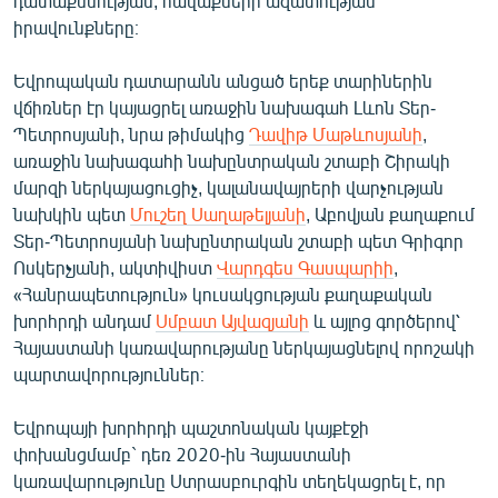
դատաքննության, հավաքների ազատության
իրավունքները։
Եվրոպական դատարանն անցած երեք տարիներին
վճիռներ էր կայացրել առաջին նախագահ Լևոն Տեր-
Պետրոսյանի, նրա թիմակից
Դավիթ Մաթևոսյանի
,
առաջին նախագահի նախընտրական շտաբի Շիրակի
մարզի ներկայացուցիչ, կալանավայրերի վարչության
նախկին պետ
Մուշեղ Սաղաթելյանի
, Աբովյան քաղաքում
Տեր-Պետրոսյանի նախընտրական շտաբի պետ Գրիգոր
Ոսկերչյանի, ակտիվիստ
Վարդգես Գասպարիի
,
«Հանրապետություն» կուսակցության քաղաքական
խորհրդի անդամ
Սմբատ Այվազյանի
և այլոց գործերով՝
Հայաստանի կառավարությանը ներկայացնելով որոշակի
պարտավորություններ։
Եվրոպայի խորհրդի պաշտոնական կայքէջի
փոխանցմամբ` դեռ 2020-ին Հայաստանի
կառավարությունը Ստրասբուրգին տեղեկացրել է, որ