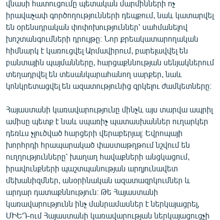
վնասի հատուցումը պետական մարմինների ոչ
իրավաչափ գործողությունների դեպքում, նաև կատարվել
են օրենսդրական փոփոխություններ՝ սահմանելով
խոշտանգումների դրույթը։ Նոր քրեակատարողական
հիմնարկ է կառուցվել Արմավիրում, բարելավվել են
բանտային պայմանները, հարցաքննության սենյակներում
տեղադրվել են տեսանկարահանող սարքեր, նաև
կոնկրետացվել են ազատությունից զրկելու ժամկետները։
Հայաստանի կառավարությունը մինչև այս տարվա ապրիլ
ամիսը պետք է նաև սպառիչ պատասխաններ ուղարկեր
դեռևս չլուծված հարցերի վերաբերյալ։ Եվրոպայի
խորհրդի հրապարակած փաստաթղթում նշվում են
ուղղությունները՝ խաղաղ հավաքների անցկացում,
իրավունքների պաշտպանության արդյունավետ
մեխանիզմներ, անօրինական ազատազրկումներ և
արդար դատաքննություն։ Թե Հայաստանի
կառավարությունն ինչ մանրամասներ է ներկայացրել,
ՄԻԵԴ-ում Հայաստանի կառավարության ներկայացուցչի