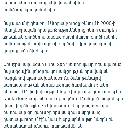
եվրոպական դատարանի վճիռներին և
English
հանձնարարականներին։
Русский
Հայաստանի դեպքում Ստրասբուրգը քննում է 2008-ի
հետընտրական իրադարձություններից հետո տարբեր
ՀԵՏԵՎԵՔ ՄԵԶ
քրեական գործերով անցած ընդդիմադիր գործիչների,
նաև առաջին նախագահի գործով Եվրադատարանի
կայացրած վճիռները։
Առաջին նախագահ Լևոն Տեր-Պետրոսյանի ղեկավարած
«Ազատության» բոլոր կայքերը
Հայ ազգային կոնգրես կուսակցության իրավական
հարցերով պատասխանատուն, ծանոթանալով
կառավարության ներկայացրած հաշվետվությանը,
նկատում է՝ փոփոխություններն իսկապես կատարվել են։
Արմեն Խաչատրյանը նաև ընդգծում է՝ անցած տարիների
վատ փորձն այլևս չի կիրառվում, երբ բացառապես
ոստիկանի ցուցմունքի հիման վրա մարդկանց
դատապարտում էին, նաև հարցաքննություններն են
տեսանկարահանվում, բարելավվել են