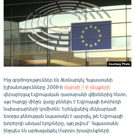
ՄԻՋԱԶԳԱՅԻՆ
ՄՇԱԿՈՒՅԹ
ՍՊՈՐՏ
ՄԵԿՆԱԲԱՆՈՒԹՅՈՒՆ
ՏՏ ԵՒ ԻՆՏԵՐՆԵՏ
ԿՈՐՈՆԱՎԻՐՈՒՍ
ԱՐԽԻՎ
Ինչ գործողություններ են ձեռնարկել Հայաստանի
ՏԵՍԱՆՅՈՒԹԵՐ
իշխանությունները 2008-ի
մարտի 1-ի դեպքերի
ԲԱՆԱՎԵՃ
վերաբերյալ Եվրոպական դատարանի վճիռներից հետո,
այս հարցը մինչև վաղը քննելու է Եվրոպայի խորհրդի
ՁԳՏԵԼՈՎ ԼԱՎԱԳՈՒՅՆԻՆ
նախարարների կոմիտեն։ Երեկվանից մեկնարկած
ՓՈԴՔԱՍԹ
եռօրյա քննության նպատակն է պարզել, թե Եվրոպայի
խորհրդի անդամ երկրները, այդ թվում՝ Հայաստանն
Հայերեն
ինչպես են արձագանքել Մարդու իրավունքների