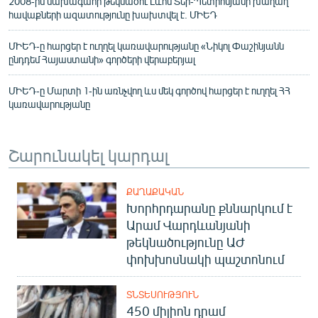
2008-ին նախագահի թեկնածու Լևոն Տեր-Պետրոսյանի խաղաղ
հավաքների ազատությունը խախտվել է. ՄԻԵԴ
ՄԻԵԴ-ը հարցեր է ուղղել կառավարությանը «Նիկոլ Փաշինյանն
ընդդեմ Հայաստանի» գործերի վերաբերյալ
ՄԻԵԴ-ը Մարտի 1-ին առնչվող ևս մեկ գործով հարցեր է ուղղել ՀՀ
կառավարությանը
Շարունակել կարդալ
ՔԱՂԱՔԱԿԱՆ
Խորհրդարանը քննարկում է
Արամ Վարդևանյանի
թեկնածությունը ԱԺ
փոխխոսնակի պաշտոնում
ՏՆՏԵՍՈՒԹՅՈՒՆ
450 միլիոն դրամ