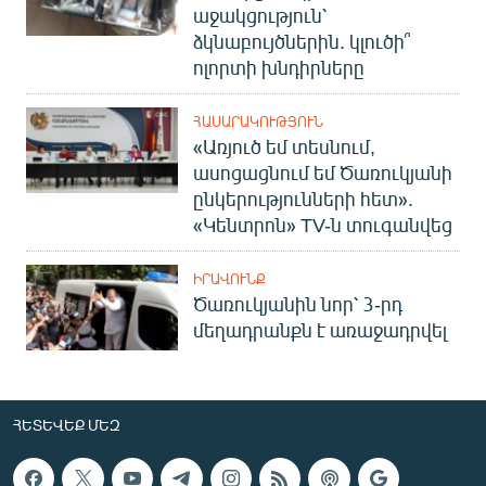
աջակցություն՝
ձկնաբույծներին. կլուծի՞
ոլորտի խնդիրները
ՀԱՍԱՐԱԿՈՒԹՅՈՒՆ
«Առյուծ եմ տեսնում,
ասոցացնում եմ Ծառուկյանի
ընկերությունների հետ».
«Կենտրոն» TV-ն տուգանվեց
ԻՐԱՎՈՒՆՔ
Ծառուկյանին նոր՝ 3-րդ
մեղադրանքն է առաջադրվել
ՀԵՏԵՎԵՔ ՄԵԶ