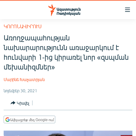
Մատչելիության
հղումներ
Անցնել
ԿՈՐՈՆԱՎԻՐՈՒՍ
հիմնական
ԱԶԱՏՈՒԹՅՈՒՆ TV
Առողջապահության
բովանդակությանը
ՀԱՅԱՍՏԱՆ
Անցնել
նախարարությունն առաջարկում է
հիմնական
ՔԱՂԱՔԱԿԱՆ
հունվարի 1-ից կիրառել նոր «զսպման
մենյուին
ԸՆՏՐՈՒԹՅՈՒՆՆԵՐ 2026
մեխանիզմներ»
Որոնում
ԻՐԱՎՈՒՆՔ
Մարինե Խաչատրյան
ՀԱՍԱՐԱԿՈՒԹՅՈՒՆ
նոյեմբեր 30, 2021
ՏՆՏԵՍՈՒԹՅՈՒՆ
Կիսվել
ՂԱՐԱԲԱՂ
ՊԱՏԵՐԱԶՄԻ 6 ՇԱԲԱԹՆԵՐԸ
Ավելացրեք մեզ Google-ում
ՏԱՐԱԾԱՇՐՋԱՆ