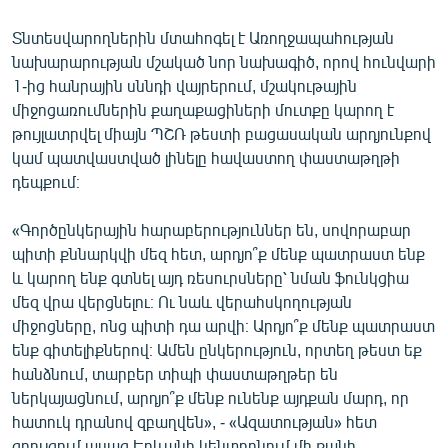
English
Տնտեսվարողներին մտահոգել է Առողջապահության
Русский
նախարարության մշակած նոր նախագիծ, որով հունվարի
1-ից հանրային սննդի վայրերում, մշակութային
ՀԵՏԵՎԵՔ ՄԵԶ
միջոցառումներին քաղաքացիների մուտքը կարող է
թույլատրվել միայն ՊՇՌ թեստի բացասական արդյունքով
կամ պատվաստված լինելը հավաստող փաստաթղթի
դեպքում։
«Գործընկերային հարաբերություններ են, սովորաբար
«Ազատության» բոլոր կայքերը
պիտի քննարկվի մեզ հետ, արդյո՞ք մենք պատրաստ ենք
և կարող ենք գտնել այդ ռեսուրսները՝ նման ֆունկցիա
մեզ վրա վերցնելու։ Ու նաև վերահսկողության
միջոցները, ոնց պիտի դա արվի։ Արդյո՞ք մենք պատրաստ
ենք գիտելիքներով։ Ամեն ընկերություն, որտեղ թեստ եք
հանձնում, տարբեր տիպի փաստաթղթեր են
ներկայացնում, արդյո՞ք մենք ունենք այդքան մարդ, որ
հատուկ դրանով զբաղվեն», - «Ազատության» հետ
զրույցում ասաց Երևանի կենտրոնում մի քանի