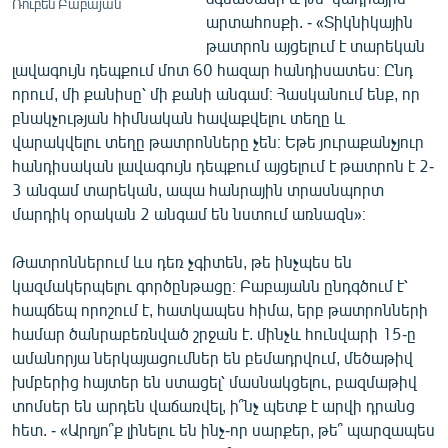
Ռուբեն Բաբայան
արտահոսքի. - «Տիկնիկային
թատրոն այցելում է տարեկան
լավագույն դեպքում մոտ 60 հազար հանդիսատես։ Ընդ
որում, մի քանիսը՝ մի քանի անգամ։ Հասկանում ենք, որ
բնակչության հիմնական հավաքվելու տեղը և
վարակվելու տեղը թատրոնները չեն։ Եթե յուրաքանչյուր
հանդիսական լավագույն դեպքում այցելում է թատրոն է 2-
3 անգամ տարեկան, ապա հանրային տրասնպորտ
մարդիկ օրական 2 անգամ են նստում առնազն»։
Թատրոններում ևս դեռ չգիտեն, թե ինչպես են
կազմակերպելու գործընթացը։ Բաբայանն ընդգծում է՝
հապճեպ որոշում է, հատկապես հիմա, երբ թատրոնների
համար ծանրաբեռնված շրջան է. մինչև հունվարի 15-ը
ամանորյա ներկայացումներ են բեմադրվում, մեծաթիվ
խմբերից հայտեր են ստացել՝ մասնակցելու, բազմաթիվ
տոմսեր են արդեն վաճառվել, ի՞նչ պետք է արվի դրանց
հետ. - «Արդյո՞ք լինելու են ինչ-որ սարքեր, թե՞ պարզապես