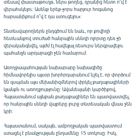
տեսավ փաստաթուղթ, ներս թողեց, դրանից հետո ո՞վ է
վերահսկելու։ Ասենք երեք-չորս հարյուր հոգանոց
հարսանիքում ո՞վ է դա ստուգելու»։
Տնտեսվարողներն ընդգծում են նաև, որ քովիդի
հետևանքով տուժած հանրային սննդի ոլորտը դեռ չի
վերականգնվել, այժմ էլ հավելյալ ռեսուրս ներգրավելու
պահանջն արդարացի չեն համարում։
Առողջապահության նախարարը նախագիծը
հիմնավորելիս այսօր խորհրդարանում նշել է, որ փորձում
են զսպման այս մեխանիզմներով փրկել քաղաքացիների
կյանքն ու առողջությունը։ Ավանեսյանի կարծիքով,
Հայաստանում այնքան քաղաքացիներ են պատվաստվել,
որ հանրային սննդի վայրերը լուրջ տնտեսական վնաս չեն
կրի։
Հայաստանում, սակայն, ամբողջական պատվաստում
ստացել է բնակչության ընդամենը 15 տոկոսը։ Իսկ,