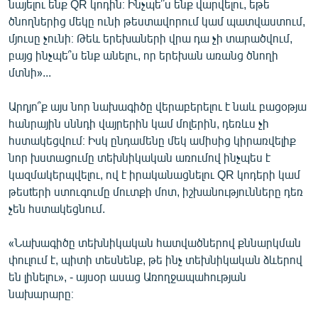
նայելու ենք QR կոդին։ Ինչպե՞ս ենք վարվելու, եթե
ծնողներից մեկը ունի թեստավորում կամ պատվաստում,
մյուսը չունի։ Թեև երեխաների վրա դա չի տարածվում,
բայց ինչպե՞ս ենք անելու, որ երեխան առանց ծնողի
մտնի»...
Արդյո՞ք այս նոր նախագիծը վերաբերելու է նաև բացօթյա
հանրային սննդի վայրերին կամ մոլերին, դեռևս չի
հստակեցվում։ Իսկ ընդամենը մեկ ամիսից կիրառվելիք
նոր խստացումը տեխնիկական առումով ինչպես է
կազմակերպվելու, ով է իրականացնելու QR կոդերի կամ
թեսtերի ստուգումը մուտքի մոտ, իշխանությունները դեռ
չեն հստակեցնում.
«Նախագիծը տեխնիկական հատվածներով քննարկման
փուլում է, պիտի տեսնենք, թե ինչ տեխնիկական ձևերով
են լինելու», - այսօր ասաց Առողջապահության
նախարարը։