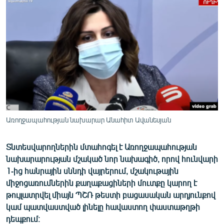
ՄԻՋԱԶԳԱՅԻՆ
ՄՇԱԿՈՒՅԹ
ՍՊՈՐՏ
ՄԵԿՆԱԲԱՆՈՒԹՅՈՒՆ
ՏՏ ԵՒ ԻՆՏԵՐՆԵՏ
ԿՈՐՈՆԱՎԻՐՈՒՍ
ԱՐԽԻՎ
Առողջապահության նախարար Անահիտ Ավանեսյան
ՏԵՍԱՆՅՈՒԹԵՐ
Տնտեսվարողներին մտահոգել է Առողջապահության
ԲԱՆԱՎԵՃ
նախարարության մշակած նոր նախագիծ, որով հունվարի
ՁԳՏԵԼՈՎ ԼԱՎԱԳՈՒՅՆԻՆ
1-ից հանրային սննդի վայրերում, մշակութային
միջոցառումներին քաղաքացիների մուտքը կարող է
ՓՈԴՔԱՍԹ
թույլատրվել միայն ՊՇՌ թեստի բացասական արդյունքով
կամ պատվաստված լինելը հավաստող փաստաթղթի
Հայերեն
դեպքում։