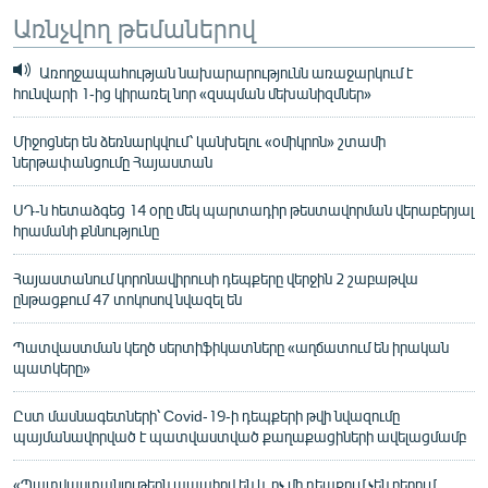
Առնչվող թեմաներով
Առողջապահության նախարարությունն առաջարկում է
հունվարի 1-ից կիրառել նոր «զսպման մեխանիզմներ»
Միջոցներ են ձեռնարկվում՝ կանխելու «օմիկրոն» շտամի
ներթափանցումը Հայաստան
ՍԴ-ն հետաձգեց 14 օրը մեկ պարտադիր թեստավորման վերաբերյալ
հրամանի քննությունը
Հայաստանում կորոնավիրուսի դեպքերը վերջին 2 շաբաթվա
ընթացքում 47 տոկոսով նվազել են
Պատվաստման կեղծ սերտիֆիկատները «աղճատում են իրական
պատկերը»
Ըստ մասնագետների՝ Covid-19-ի դեպքերի թվի նվազումը
պայմանավորված է պատվաստված քաղաքացիների ավելացմամբ
«Պատվաստանյութերն ապահով են և ոչ մի դեպքում չեն բերում