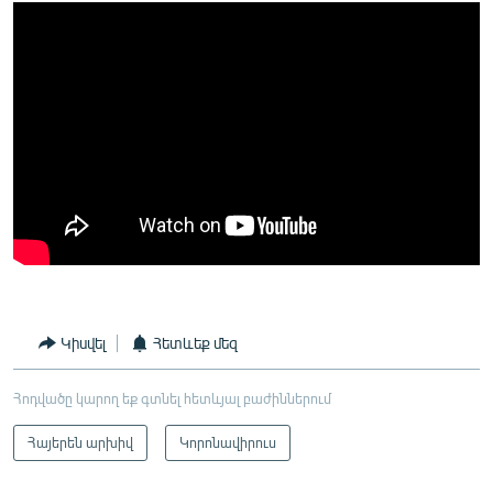
Կիսվել
Հետևեք մեզ
Հոդվածը կարող եք գտնել հետևյալ բաժիններում
Հայերեն արխիվ
Կորոնավիրուս