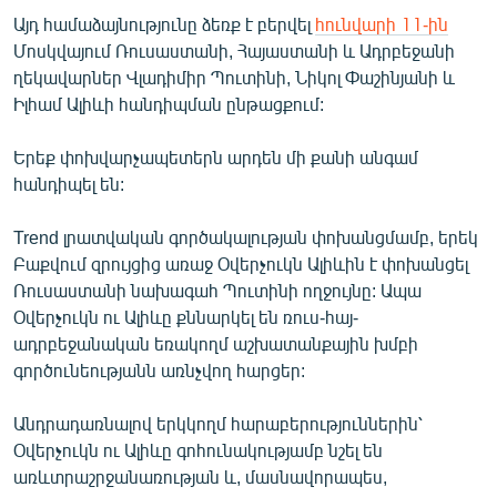
English
Այդ համաձայնությունը ձեռք է բերվել
հունվարի 11-ին
Մոսկվայում Ռուսաստանի, Հայաստանի և Ադրբեջանի
Русский
ղեկավարներ Վլադիմիր Պուտինի, Նիկոլ Փաշինյանի և
Իլհամ Ալիևի հանդիպման ընթացքում:
ՀԵՏԵՎԵՔ ՄԵԶ
Երեք փոխվարչապետերն արդեն մի քանի անգամ
հանդիպել են:
Trend լրատվական գործակալության փոխանցմամբ, երեկ
Բաքվում զրույցից առաջ Օվերչուկն Ալիևին է փոխանցել
«Ազատության» բոլոր կայքերը
Ռուսաստանի նախագահ Պուտինի ողջույնը: Ապա
Օվերչուկն ու Ալիևը քննարկել են ռուս-հայ-
ադրբեջանական եռակողմ աշխատանքային խմբի
գործունեությանն առնչվող հարցեր:
Անդրադառնալով երկկողմ հարաբերություններին՝
Օվերչուկն ու Ալիևը գոհունակությամբ նշել են
առևտրաշրջանառության և, մասնավորապես,