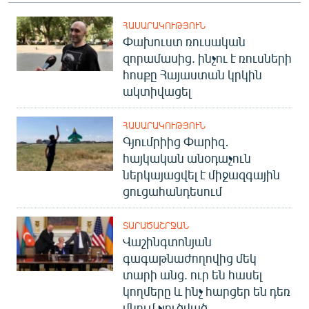
ՀԱՍԱՐԱԿՈՒԹՅՈՒՆ
Փախուստ ռուսական
զորամասից. ինչու է ռուսների
հոսքը Հայաստան կրկին
ակտիվացել
ՀԱՍԱՐԱԿՈՒԹՅՈՒՆ
Գյումրիից Փարիզ․
հայկական անօդաչուն
ներկայացվել է միջազգային
ցուցահանդեսում
ՏԱՐԱԾԱՇՐՋԱՆ
Վաշինգտոնյան
գագաթնաժողովից մեկ
տարի անց. ուր են հասել
կողմերը և ինչ հարցեր են դեռ
մնում չլուծված