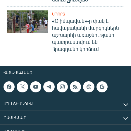
ՍՊՈՐՏ
«Օլիմպավան»-ը փակ է.
հավաքականի մարզիկներն
աշխարհի առաջնությանը
պատրաստվում են
Հրազդանի կիրճում
ՀԵՏԵՎԵՔ ՄԵԶ
ՄՈՒԼՏԻՄԵԴԻԱ
ԲԱԺԻՆՆԵՐ