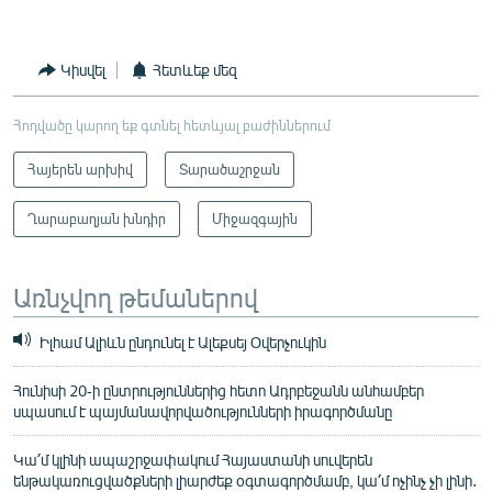
Կիսվել
Հետևեք մեզ
Հոդվածը կարող եք գտնել հետևյալ բաժիններում
Հայերեն արխիվ
Տարածաշրջան
Ղարաբաղյան խնդիր
Միջազգային
Առնչվող թեմաներով
Իլհամ Ալիևն ընդունել է Ալեքսեյ Օվերչուկին
Հունիսի 20-ի ընտրություններից հետո Ադրբեջանն անհամբեր
սպասում է պայմանավորվածությունների իրագործմանը
Կա՛մ կլինի ապաշրջափակում Հայաստանի սուվերեն
ենթակառուցվածքների լիարժեք օգտագործմամբ, կա՛մ ոչինչ չի լինի․