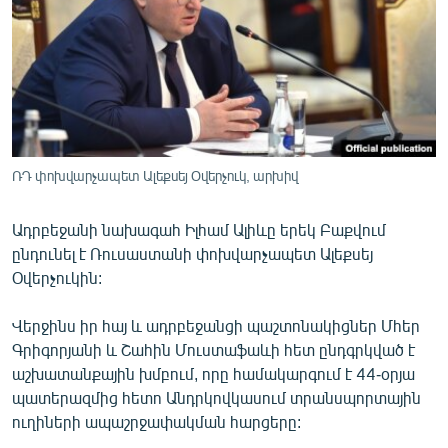
ՄԻՋԱԶԳԱՅԻՆ
ՄՇԱԿՈՒՅԹ
ՍՊՈՐՏ
ՄԵԿՆԱԲԱՆՈՒԹՅՈՒՆ
ՏՏ ԵՒ ԻՆՏԵՐՆԵՏ
ՌԴ փոխվարչապետ Ալեքսեյ Օվերչուկ, արխիվ
ԿՈՐՈՆԱՎԻՐՈՒՍ
Ադրբեջանի նախագահ Իլհամ Ալիևը երեկ Բաքվում
ԱՐԽԻՎ
ընդունել է Ռուսաստանի փոխվարչապետ Ալեքսեյ
ՏԵՍԱՆՅՈՒԹԵՐ
Օվերչուկին:
ԲԱՆԱՎԵՃ
Վերջինս իր հայ և ադրբեջանցի պաշտոնակիցներ Մհեր
ՁԳՏԵԼՈՎ ԼԱՎԱԳՈՒՅՆԻՆ
Գրիգորյանի և Շահին Մուստաֆաևի հետ ընդգրկված է
աշխատանքային խմբում, որը համակարգում է 44-օրյա
ՓՈԴՔԱՍԹ
պատերազմից հետո Անդրկովկասում տրանսպորտային
ուղիների ապաշրջափակման հարցերը:
Հայերեն