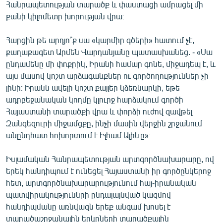
Հանրապետության տարածք և փաստացի ամրացել մի
English
քանի կիլոմետր խորության վրա։
Русский
Հարցին թե արդյո՞ք սա «կարմիր գծերի» հատում չէ,
քաղաքագետ Արմեն Վարդանյանը պատասխանեց. - «Սա
ՀԵՏԵՎԵՔ ՄԵԶ
ընդամենը մի փոքրիկ, Իրանի համար գոնե, միջադեպ է, և
այս մասով կոշտ արձագանքներ ու գործողություններ չի
լինի։ Իրանն ավելի կոշտ քայլեր կձեռնարկի, եթե
ադրբեջանական կողմը կլուրջ հարձակում գործի
Հայաստանի տարածքի վրա և փորձի ուժով զավթել
«Ազատության» բոլոր կայքերը
Զանգեզուրի միջամցքը, ինչի մասին վերջին շրջանում
անընդհատ հոխորտում է Իլհամ Ալիևը»։
Իսլամական Հանրապետության արտգործնախարարը, ով
երեկ հանդիպում է ունեցել Հայաստանի իր գործընկերոջ
հետ, արտգործնախարարությունում հայ-իրանական
պատվիրակություննրի ընդալայնված կազմով
հանդիպմանը առնվազն երեք անգամ խոսել է
տարածաշրջանային երկրների տարածքային