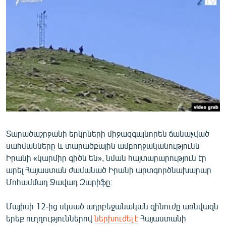
ՄԻՋԱԶԳԱՅԻՆ
ՄՇԱԿՈՒՅԹ
ՍՊՈՐՏ
ՄԵԿՆԱԲԱՆՈՒԹՅՈՒՆ
ՏՏ ԵՒ ԻՆՏԵՐՆԵՏ
ԿՈՐՈՆԱՎԻՐՈՒՍ
ԱՐԽԻՎ
Տարածաշրջանի երկրների միջազգայնորեն ճանաչված
ՏԵՍԱՆՅՈՒԹԵՐ
սահմանները և տարածքային ամբողջականությունն
ԲԱՆԱՎԵՃ
Իրանի «կարմիր գիծն են», նման հայտարարություն էր
արել Հայաստան ժամանած Իրանի արտգործնախարար
ՁԳՏԵԼՈՎ ԼԱՎԱԳՈՒՅՆԻՆ
Մոհամմադ Ջավադ Զարիֆը։
ՓՈԴՔԱՍԹ
Մայիսի 12-ից սկսած ադրբեջանական զինուժը առնվազն
Հայերեն
երեք ուղղություններով
ներխուժել է
Հայաստանի