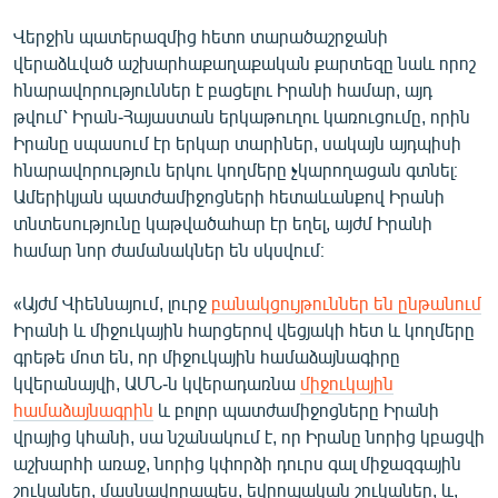
Վերջին պատերազմից հետո տարածաշրջանի
վերաձևված աշխարհաքաղաքական քարտեզը նաև որոշ
հնարավորություններ է բացելու Իրանի համար, այդ
թվում՝ Իրան-Հայաստան երկաթուղու կառուցումը, որին
Իրանը սպասում էր երկար տարիներ, սակայն այդպիսի
հնարավորություն երկու կողմերը չկարողացան գտնել։
Ամերիկյան պատժամիջոցների հետաևանքով Իրանի
տնտեսությունը կաթվածահար էր եղել, այժմ Իրանի
համար նոր ժամանակներ են սկսվում։
«Այժմ Վիեննայում, լուրջ
բանակցույթուններ են ընթանում
Իրանի և միջուկային հարցերով վեցյակի հետ և կողմերը
գրեթե մոտ են, որ միջուկային համաձայնագիրը
կվերանայվի, ԱՄՆ-ն կվերադառնա
միջուկային
համաձայնագրին
և բոլոր պատժամիջոցները Իրանի
վրայից կհանի, սա նշանակում է, որ Իրանը նորից կբացվի
աշխարհի առաջ, նորից կփորձի դուրս գալ միջազգային
շուկաներ, մասնավորապես, եվրոպական շուկաներ, և,