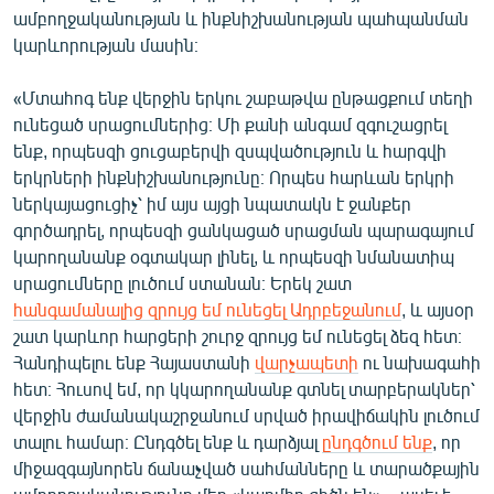
ամբողջականության և ինքնիշխանության պահպանման
կարևորության մասին։
«Մտահոգ ենք վերջին երկու շաբաթվա ընթացքում տեղի
ունեցած սրացումներից։ Մի քանի անգամ զգուշացրել
ենք, որպեսզի ցուցաբերվի զսպվածություն և հարգվի
երկրների ինքնիշխանությունը։ Որպես հարևան երկրի
ներկայացուցիչ՝ իմ այս այցի նպատակն է ջանքեր
գործադրել, որպեսզի ցանկացած սրացման պարագայում
կարողանանք օգտակար լինել, և որպեսզի նմանատիպ
սրացումները լուծում ստանան։ Երեկ շատ
հանգամանալից զրույց եմ ունեցել Ադրբեջանում
, և այսօր
շատ կարևոր հարցերի շուրջ զրույց եմ ունեցել ձեզ հետ։
Հանդիպելու ենք Հայաստանի
վարչապետի
ու նախագահի
հետ։ Հուսով եմ, որ կկարողանանք գտնել տարբերակներ՝
վերջին ժամանակաշրջանում սրված իրավիճակին լուծում
տալու համար։ Ընդգծել ենք և դարձյալ
ընդգծում ենք
, որ
միջազգայնորեն ճանաչված սահմանները և տարածքային