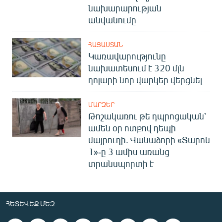
նախարարության
անվանումը
ՀԱՅԱՍՏԱՆ
Կառավարությունը
նախատեսում է 320 մլն
դոլարի նոր վարկեր վերցնել
ՄԱՐԶԵՐ
Թոշակառու թե դպրոցական՝
ամեն օր ոտքով դեպի
մայրուղի. Վանաձորի «Տարոն
1»-ը 3 ամիս առանց
տրանսպորտի է
ՀԵՏԵՎԵՔ ՄԵԶ