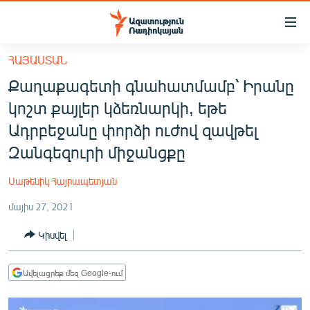
Մատչելիության
հղումներ
Անցնել
ՀԱՅԱՍՏԱՆ
հիմնական
ԱԶԱՏՈՒԹՅՈՒՆ TV
Քաղաքագետի գնահատմամբ՝ Իրանը
բովանդակությանը
ՀԱՅԱՍՏԱՆ
Անցնել
կոշտ քայլեր կձեռնարկի, եթե
հիմնական
ՔԱՂԱՔԱԿԱՆ
Ադրբեջանը փորձի ուժով զավթել
մենյուին
ԸՆՏՐՈՒԹՅՈՒՆՆԵՐ 2026
Զանգեզուրի միջանցքը
Որոնում
ԻՐԱՎՈՒՆՔ
Սաթենիկ Հայրապետյան
ՀԱՍԱՐԱԿՈՒԹՅՈՒՆ
մայիս 27, 2021
ՏՆՏԵՍՈՒԹՅՈՒՆ
Կիսվել
ՂԱՐԱԲԱՂ
ՊԱՏԵՐԱԶՄԻ 6 ՇԱԲԱԹՆԵՐԸ
Ավելացրեք մեզ Google-ում
ՏԱՐԱԾԱՇՐՋԱՆ