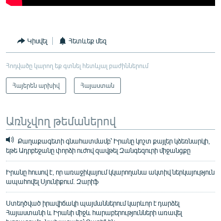
Կիսվել
Հետևեք մեզ
Հոդվածը կարող եք գտնել հետևյալ բաժիններում
Հայերեն արխիվ
Հայաստան
Առնչվող թեմաներով
Քաղաքագետի գնահատմամբ՝ Իրանը կոշտ քայլեր կձեռնարկի,
եթե Ադրբեջանը փորձի ուժով զավթել Զանգեզուրի միջանցքը
Իրանը հուսով է, որ առաջիկայում կկարողանա ակտիվ ներկայություն
ապահովել Սյունիքում. Զարիֆ
Ստեղծված իրավիճակի պայմաններում կարևոր է դարձել
Հայաստանի և Իրանի միջև հարաբերությունների առավել