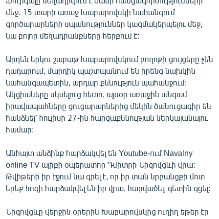
Ֆուրգալը մեղադրվում է ծանր հանցագործությունների
մեջ. 15 տարի առաջ Խաբարովսկի նահանգում
գործարարների սպանություններ կազմակերպելու մեջ,
նա բոլոր մեղադրանքները հերքում է:
Արդեն երկու շաբաթ Խաբարովսկում բողոքի ցույցերը չեն
դադարում, մարդիկ պաշտպանում են իրենց նախկին
նահանգապետին, արդար քննություն պահանջում:
Ակցիաները սկսելուց հետո, այսօր առաջին անգամ
իրավապահները ցուցարարներից մեկին ծանուցագիր են
հանձնել՝ հուլիսի 27-ին հարցաքննության ներկայանալու
համար:
Անհայտ անձինք հարձակվել են Youtube-ում Navalny
online TV ալիքի օպերատոր Դմիտրի Նիզովցևի վրա:
Թվիթերի իր էջում նա գրել է, որ իր տան նրբանցքի մոտ
երեք հոգի հարձակվել են իր վրա, հարվածել, գետին գցել:
Նիզովցևը վերջին օրերին Խաբարովսկից ուղիղ եթեր էր