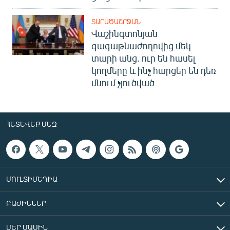
ՏԱՐԱԾԱՇՐՋԱՆ
Վաշինգտոնյան
գագաթնաժողովից մեկ
տարի անց. ուր են հասել
կողմերը և ինչ հարցեր են դեռ
մնում չլուծված
ՀԵՏԵՎԵՔ ՄԵԶ
ՄՈՒԼՏԻՄԵԴԻԱ
ԲԱԺԻՆՆԵՐ
ՄԵՐ ՄԱՍԻՆ