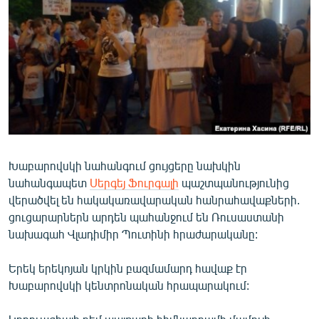
ՄԻՋԱԶԳԱՅԻՆ
ՄՇԱԿՈՒՅԹ
ՍՊՈՐՏ
ՄԵԿՆԱԲԱՆՈՒԹՅՈՒՆ
ՏՏ ԵՒ ԻՆՏԵՐՆԵՏ
ԿՈՐՈՆԱՎԻՐՈՒՍ
Խաբարովսկի նահանգում ցույցերը նախկին
ԱՐԽԻՎ
նահանգապետ
Սերգեյ Ֆուրգալի
պաշտպանությունից
ՏԵՍԱՆՅՈՒԹԵՐ
վերածվել են հակակառավարական հանրահավաքների.
ցուցարարներն արդեն պահանջում են Ռուսաստանի
ԲԱՆԱՎԵՃ
նախագահ Վլադիմիր Պուտինի հրաժարականը:
ՁԳՏԵԼՈՎ ԼԱՎԱԳՈՒՅՆԻՆ
Երեկ երեկոյան կրկին բազմամարդ հավաք էր
ՓՈԴՔԱՍԹ
Խաբարովսկի կենտրոնական հրապարակում:
Հայերեն