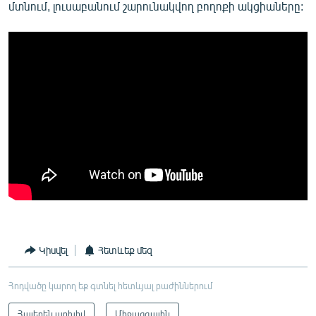
մտնում, լուսաբանում շարունակվող բողոքի ակցիաները:
Կիսվել
Հետևեք մեզ
Հոդվածը կարող եք գտնել հետևյալ բաժիններում
Հայերեն արխիվ
Միջազգային