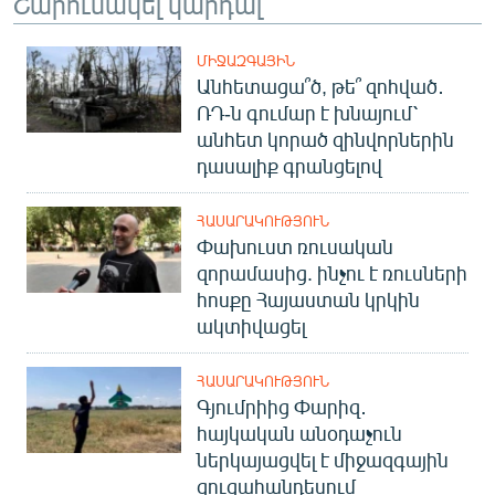
Շարունակել կարդալ
ՄԻՋԱԶԳԱՅԻՆ
Անհետացա՞ծ, թե՞ զոհված․
ՌԴ-ն գումար է խնայում՝
անհետ կորած զինվորներին
դասալիք գրանցելով
ՀԱՍԱՐԱԿՈՒԹՅՈՒՆ
Փախուստ ռուսական
զորամասից. ինչու է ռուսների
հոսքը Հայաստան կրկին
ակտիվացել
ՀԱՍԱՐԱԿՈՒԹՅՈՒՆ
Գյումրիից Փարիզ․
հայկական անօդաչուն
ներկայացվել է միջազգային
ցուցահանդեսում