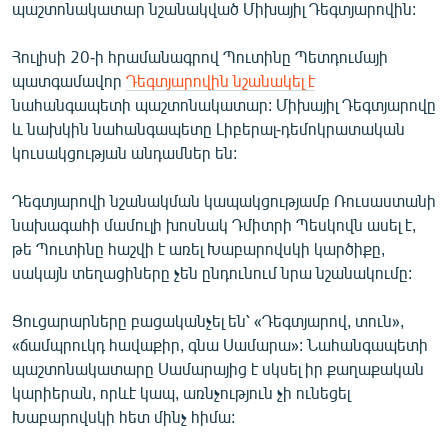
պաշտոնակատար նշանակված Միխայիլ Դեգտյարովին:
Հուլիսի 20-ի հրամանագրով Պուտինը Պետդումայի
պատգամավոր
Դեգտյարովին նշանակել է
նահանգապետի պաշտոնակատար: Միխայիլ Դեգտյարովը
և նախկին նահանգապետը Լիբերալ-դեմոկրատական
կուսակցության անդամներ են:
Դեգտյարովի նշանակման կապակցությամբ Ռուսաստանի
նախագահի մամուլի խոսնակ Դմիտրի Պեսկովն ասել է,
թե Պուտինը հաշվի է առել Խաբարովսկի կարծիքը,
սակայն տեղացիները չեն ընդունում նրա նշանակումը:
Ցուցարարները բացականչել են՝ «Դեգտյարով, տուն»,
«ճամպրուկդ հավաքիր, գնա Սամարա»: Նահանգապետի
պաշտոնակատարը Սամարայից է սկսել իր քաղաքական
կարիերան, որևէ կապ, առնչություն չի ունեցել
Խաբարովսկի հետ մինչ հիմա: