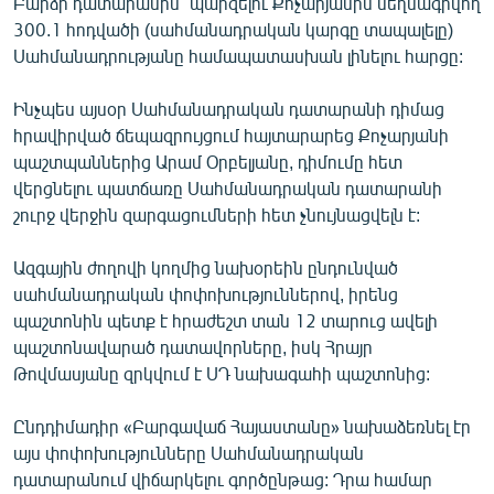
Բարձր դատարանին` պարզելու Քոչարյանին մեղսագրվող
English
300.1 հոդվածի (սահմանադրական կարգը տապալելը)
Սահմանադրությանը համապատասխան լինելու հարցը:
Русский
Ինչպես այսօր Սահմանադրական դատարանի դիմաց
ՀԵՏԵՎԵՔ ՄԵԶ
հրավիրված ճեպազրույցում հայտարարեց Քոչարյանի
պաշտպաններից Արամ Օրբելյանը, դիմումը հետ
վերցնելու պատճառը Սահմանադրական դատարանի
շուրջ վերջին զարգացումների հետ չնույնացվելն է:
Ազգային ժողովի կողմից նախօրեին ընդունված
«Ազատության» բոլոր կայքերը
սահմանադրական փոփոխություններով, իրենց
պաշտոնին պետք է հրաժեշտ տան 12 տարուց ավելի
պաշտոնավարած դատավորները, իսկ Հրայր
Թովմասյանը զրկվում է ՍԴ նախագահի պաշտոնից:
Ընդդիմադիր «Բարգավաճ Հայաստանը» նախաձեռնել էր
այս փոփոխությունները Սահմանադրական
դատարանում վիճարկելու գործընթաց: Դրա համար