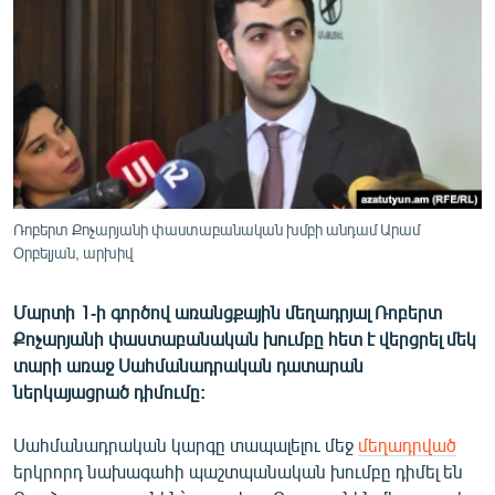
ՄԻՋԱԶԳԱՅԻՆ
ՄՇԱԿՈՒՅԹ
ՍՊՈՐՏ
ՄԵԿՆԱԲԱՆՈՒԹՅՈՒՆ
ՏՏ ԵՒ ԻՆՏԵՐՆԵՏ
ԿՈՐՈՆԱՎԻՐՈՒՍ
Ռոբերտ Քոչարյանի փաստաբանական խմբի անդամ Արամ
Օրբելյան, արխիվ
ԱՐԽԻՎ
ՏԵՍԱՆՅՈՒԹԵՐ
Մարտի 1-ի գործով առանցքային մեղադրյալ Ռոբերտ
ԲԱՆԱՎԵՃ
Քոչարյանի փաստաբանական խումբը հետ է վերցրել մեկ
տարի առաջ Սահմանադրական դատարան
ՁԳՏԵԼՈՎ ԼԱՎԱԳՈՒՅՆԻՆ
ներկայացրած դիմումը:
ՓՈԴՔԱՍԹ
Սահմանադրական կարգը տապալելու մեջ
մեղադրված
երկրորդ նախագահի պաշտպանական խումբը դիմել են
Հայերեն