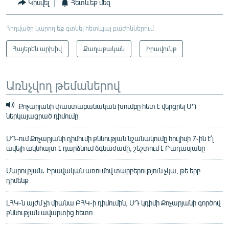
Կիսվել
Հետևեք մեզ
Հոդվածը կարող եք գտնել հետևյալ բաժիններում
Հայերեն արխիվ
Քաղաքական
Իրավունք
Առնչվող թեմաներով
Քոչարյանի փաստաբանական խումբը հետ է վերցրել ՍԴ
ներկայացրած դիմումը
ՍԴ-ում Քոչարյանի դիմումի քննության նշանակումը հուլիսի 7-ին է՛լ
ավելի ակնհայտ է դարձնում ճգնաժամը, շեշտում է Բադասյանը
Մարուքյան․ Իրավական առումով տարբերություն չկա, թե երբ
դիմենք
ԼՀԿ-ն այժմ չի միանա ԲՀԿ-ի դիմումին, ՍԴ կդիմի Քոչարյանի գործով
քննության ավարտից հետո