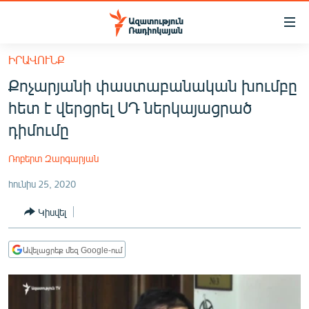
Մատչելիության
հղումներ
Անցնել
ԻՐԱՎՈՒՆՔ
հիմնական
ԱԶԱՏՈՒԹՅՈՒՆ TV
Քոչարյանի փաստաբանական խումբը
բովանդակությանը
ՀԱՅԱՍՏԱՆ
Անցնել
հետ է վերցրել ՍԴ ներկայացրած
հիմնական
ՔԱՂԱՔԱԿԱՆ
դիմումը
մենյուին
ԸՆՏՐՈՒԹՅՈՒՆՆԵՐ 2026
Որոնում
Ռոբերտ Զարգարյան
ԻՐԱՎՈՒՆՔ
հունիս 25, 2020
ՀԱՍԱՐԱԿՈՒԹՅՈՒՆ
Կիսվել
ՏՆՏԵՍՈՒԹՅՈՒՆ
ՂԱՐԱԲԱՂ
Ավելացրեք մեզ Google-ում
ՊԱՏԵՐԱԶՄԻ 6 ՇԱԲԱԹՆԵՐԸ
ՏԱՐԱԾԱՇՐՋԱՆ