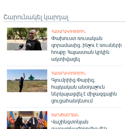
Շարունակել կարդալ
ՀԱՍԱՐԱԿՈՒԹՅՈՒՆ
Փախուստ ռուսական
զորամասից. ինչու է ռուսների
հոսքը Հայաստան կրկին
ակտիվացել
ՀԱՍԱՐԱԿՈՒԹՅՈՒՆ
Գյումրիից Փարիզ․
հայկական անօդաչուն
ներկայացվել է միջազգային
ցուցահանդեսում
ՏԱՐԱԾԱՇՐՋԱՆ
Վաշինգտոնյան
գագաթնաժողովից մեկ