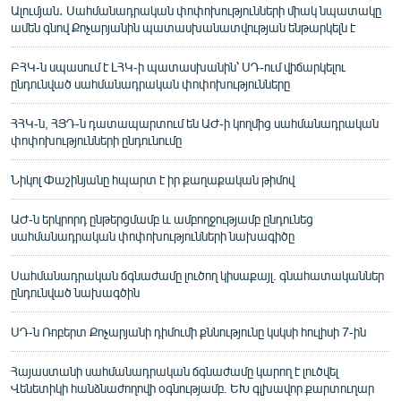
Ալումյան․ Սահմանադրական փոփոխությունների միակ նպատակը
ամեն գնով Քոչարյանին պատասխանատվության ենթարկելն է
ԲՀԿ-ն սպասում է ԼՀԿ-ի պատասխանին՝ ՍԴ-ում վիճարկելու
ընդունված սահմանադրական փոփոխությունները
ՀՀԿ-ն, ՀՅԴ-ն դատապարտում են ԱԺ-ի կողմից սահմանադրական
փոփոխությունների ընդունումը
Նիկոլ Փաշինյանը հպարտ է իր քաղաքական թիմով
ԱԺ-ն երկրորդ ընթերցմամբ և ամբողջությամբ ընդունեց
սահմանադրական փոփոխությունների նախագիծը
Սահմանադրական ճգնաժամը լուծող կիսաքայլ. գնահատականներ
ընդունված նախագծին
ՍԴ-ն Ռոբերտ Քոչարյանի դիմումի քննությունը կսկսի հուլիսի 7-ին
Հայաստանի սահմանադրական ճգնաժամը կարող է լուծվել
Վենետիկի հանձնաժողովի օգնությամբ. ԵԽ գլխավոր քարտուղար