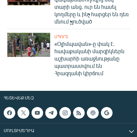
տարի անց. ուր են հասել
կողմերը և ինչ հարցեր են դեռ
մնում չլուծված
ՍՊՈՐՏ
«Օլիմպավան»-ը փակ է.
հավաքականի մարզիկներն
աշխարհի առաջնությանը
պատրաստվում են
Հրազդանի կիրճում
ՀԵՏԵՎԵՔ ՄԵԶ
ՄՈՒԼՏԻՄԵԴԻԱ