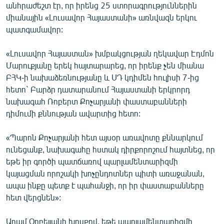
անհրաժեշտ էր, որ իրենց 25 ստորագրություններին
միանային «Լուսավոր Հայաստանի» առնվազն երկու
պատգամավոր:
«Լուսավոր Հայաստան» խմբակցության ղեկավար Էդմոն
Մարուքյանը երեկ հայտարարեց, որ իրենք չեն միանա
ԲՀԿ-ի նախաձեռնությանը և ՍԴ կդիմեն հուլիսի 7-ից
հետո` Բարձր դատարանում Հայաստանի երկրորդ
նախագահ Ռոբերտ Քոչարյանի փաստաբանների
դիմումի քննության ավարտից հետո:
«Պարոն Քոչարյանի հետ այսօր առավոտը քննարկում
ունեցանք, նախագահը հստակ դիրքորոշում հայտնեց, որ
եթե իր գործի պատճառով պարլամենտարիզմի
կայացման որոշակի խոչընդոտներ պիտի առաջանան,
ապա ինքը պետք է պահանջի, որ իր փաստաբանները
հետ վերցնեն»:
Արամ Օրբելյանի խոսքով, եթե պարլամենտարիզմի