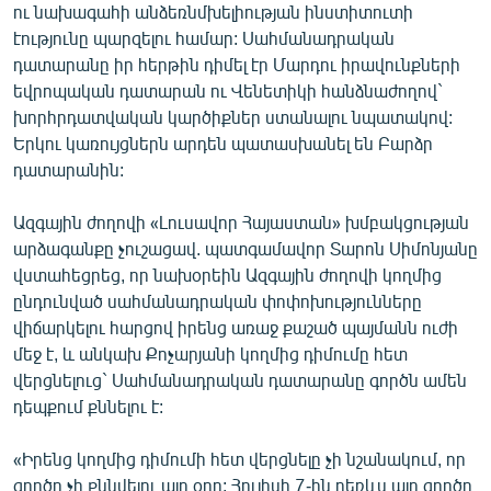
ու նախագահի անձեռնմխելիության ինստիտուտի
էությունը պարզելու համար: Սահմանադրական
դատարանը իր հերթին դիմել էր Մարդու իրավունքների
եվրոպական դատարան ու Վենետիկի հանձնաժողով`
խորհրդատվական կարծիքներ ստանալու նպատակով:
Երկու կառույցներն արդեն պատասխանել են Բարձր
դատարանին:
Ազգային ժողովի «Լուսավոր Հայաստան» խմբակցության
արձագանքը չուշացավ. պատգամավոր Տարոն Սիմոնյանը
վստահեցրեց, որ նախօրեին Ազգային ժողովի կողմից
ընդունված սահմանադրական փոփոխությունները
վիճարկելու հարցով իրենց առաջ քաշած պայմանն ուժի
մեջ է, և անկախ Քոչարյանի կողմից դիմումը հետ
վերցնելուց` Սահմանադրական դատարանը գործն ամեն
դեպքում քննելու է:
«Իրենց կողմից դիմումի հետ վերցնելը չի նշանակում, որ
գործը չի քննվելու այդ օրը: Հուլիսի 7-ին դեռևս այդ գործը