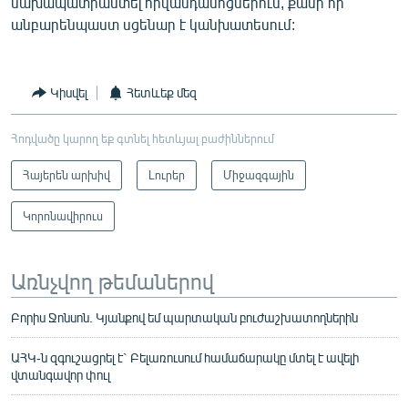
նախապատրաստել հիվանդանոցներում, քանի որ
անբարենպաստ սցենար է կանխատեսում:
Կիսվել
Հետևեք մեզ
Հոդվածը կարող եք գտնել հետևյալ բաժիններում
Հայերեն արխիվ
Լուրեր
Միջազգային
Կորոնավիրուս
Առնչվող թեմաներով
Բորիս Ջոնսոն. Կյանքով եմ պարտական բուժաշխատողներին
ԱՀԿ-ն զգուշացրել է` Բելառուսում համաճարակը մտել է ավելի
վտանգավոր փուլ