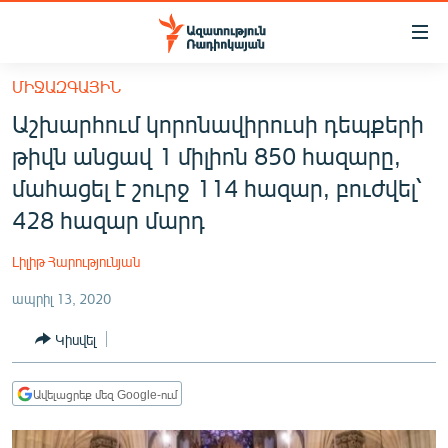
Մատչելիության
հղումներ
Անցնել
ՄԻՋԱԶԳԱՅԻՆ
հիմնական
ԱԶԱՏՈՒԹՅՈՒՆ TV
Աշխարհում կորոնավիրուսի դեպքերի
բովանդակությանը
ՀԱՅԱՍՏԱՆ
Անցնել
թիվն անցավ 1 միլիոն 850 հազարը,
հիմնական
ՔԱՂԱՔԱԿԱՆ
մահացել է շուրջ 114 հազար, բուժվել՝
մենյուին
ԸՆՏՐՈՒԹՅՈՒՆՆԵՐ 2026
428 հազար մարդ
Որոնում
ԻՐԱՎՈՒՆՔ
Լիլիթ Հարությունյան
ՀԱՍԱՐԱԿՈՒԹՅՈՒՆ
ապրիլ 13, 2020
ՏՆՏԵՍՈՒԹՅՈՒՆ
Կիսվել
ՂԱՐԱԲԱՂ
ՊԱՏԵՐԱԶՄԻ 6 ՇԱԲԱԹՆԵՐԸ
Ավելացրեք մեզ Google-ում
ՏԱՐԱԾԱՇՐՋԱՆ