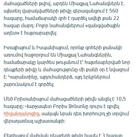
մահացածների թվով, արդեն Միացյալ Նահանգներն է.
English
այնտեղ վարակվածների թիվը գերազանցում է 560
Русский
հազարը, համաճարակի զոհ է դարձել ավելի քան 22
հազար մարդ: Բոլոր նահանգներում «զանգվածային
աղետ» է հայտարարվել:
ՀԵՏԵՎԵՔ ՄԵԶ
Իտալիայում և Իսպանիայում, որոնք զոհերի քանակի
առումով հաջորդում են Միացյալ Նահանգներին,
համաճարակը կարծես թուլանում է՝ հայտնաբերված նոր
դեպքերի թիվը և մահացությունը մի քանի օր է նվազում
«Ազատության» բոլոր կայքերը
է: Կարանտինը, այդուհանդերձ, այդ երկրներում
շարունակում է գործել:
Մեծ Բրիտանիայում մահացածների թիվն անցել է 10,5
հազարը: Վարչապետ Բորիս Ջոնսոնը դուրս է գրվել
հիվանդանոցից
, սակայն նրան դեռ խորհուրդ չի տրվում
վերադառնալ աշխատանքի:
Բելգիայում մահվան դեպքերի թիվը հասել է 3 հազար