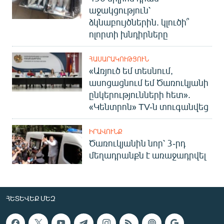
աջակցություն՝
ձկնաբույծներին. կլուծի՞
ոլորտի խնդիրները
ՀԱՍԱՐԱԿՈՒԹՅՈՒՆ
«Առյուծ եմ տեսնում,
ասոցացնում եմ Ծառուկյանի
ընկերությունների հետ».
«Կենտրոն» TV-ն տուգանվեց
ԻՐԱՎՈՒՆՔ
Ծառուկյանին նոր՝ 3-րդ
մեղադրանքն է առաջադրվել
ՀԵՏԵՎԵՔ ՄԵԶ