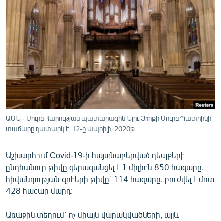
ՄԻՋԱԶԳԱՅԻՆ
ՄՇԱԿՈՒՅԹ
ՍՊՈՐՏ
ՄԵԿՆԱԲԱՆՈՒԹՅՈՒՆ
ՏՏ ԵՒ ԻՆՏԵՐՆԵՏ
ԿՈՐՈՆԱՎԻՐՈՒՍ
ԱՐԽԻՎ
ԱՄՆ - Սուրբ Հարության պատարագին Նյու Յորքի Սուրբ Պատրիկի
տաճարը դատարկ է, 12-ը ապրիլի, 2020թ.
ՏԵՍԱՆՅՈՒԹԵՐ
ԲԱՆԱՎԵՃ
Աշխարհում Covid-19-ի հայտնաբերված դեպքերի
ընդհանուր թիվը գերազանցել է 1 միլիոն 850 հազարը,
ՁԳՏԵԼՈՎ ԼԱՎԱԳՈՒՅՆԻՆ
հիվանդության զոհերի թիվը` 114 հազարը, բուժվել է մոտ
ՓՈԴՔԱՍԹ
428 հազար մարդ:
Հայերեն
Առաջին տեղում՝ ոչ միայն վարակվածների, այլև