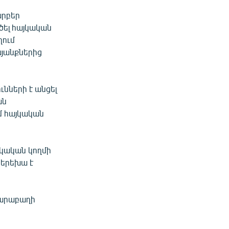
արբեր
ծել հայկական
ղում
յանքներից
նների է անցել
ան
ւմ հայկական
յկական կողմի
 երեխա է
Ղարաբաղի