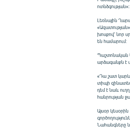
ոտնձգության»:
Լեռնային Ղա
«Ազատության» 
խոսքով՝ նոր 
են համարում։
Պաշտոնական Ս
արձագանքն է ա
«Դա շատ կարև
տիպի զինատես
դեմ է նաև ուղ
հանրության ջա
Այսօր կեսօրի
գործողություն
Նահանգները ն