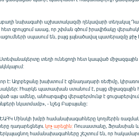
րաբաղի նախագահի աշխատակազմի ղեկավարի տեղակալ Դա
հետ զրույցում ասաց, որ շփման գծում իրավիճակը վերահսկե
սրացումների սպասում են, բայց լայնածավալ պատերազմը քի
տեփանակերտը տեղի ունեցողի հետ կապված միջազգային 
կնկալում։
որ է: Ադրբեջանը խախտում է զինադադարի ռեժիմը, կիրառո
ակներ: Ւհարկե պատասխան ստանում է, բայց միջազգային 
ղված այս ամենը, անհարգալից վերաբերմունք է ցուցաբերվու
նքերի նկատմամբ», - նշեց Բաբայանը:
ն ԵԱՀԿ Մինսկի խմբի համանախագահները կողմերին ռազմա
ները դադարեցնելու
կոչ արեցին։
Ռուսաստանը, Ֆրանսիան և
երկայացնող համանախագահները շեշտում են, որ հակամար