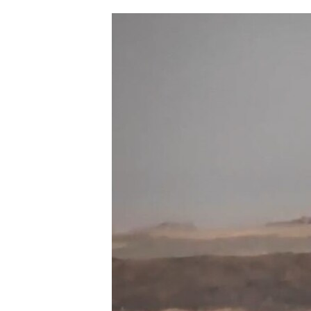
ՄԻՋԱԶԳԱՅԻՆ
ՄՇԱԿՈՒՅԹ
ՍՊՈՐՏ
ՄԵԿՆԱԲԱՆՈՒԹՅՈՒՆ
ՏՏ ԵՒ ԻՆՏԵՐՆԵՏ
ԿՈՐՈՆԱՎԻՐՈՒՍ
ԱՐԽԻՎ
ՏԵՍԱՆՅՈՒԹԵՐ
ԲԱՆԱՎԵՃ
ՁԳՏԵԼՈՎ ԼԱՎԱԳՈՒՅՆԻՆ
ՓՈԴՔԱՍԹ