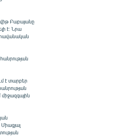
վիթ Բաբայանը
լի է։ Նրա
չ հավանական
հանրության
ւմ է տարբեր
հանրության
մ միջազգային
կան
 Միացյալ
տության