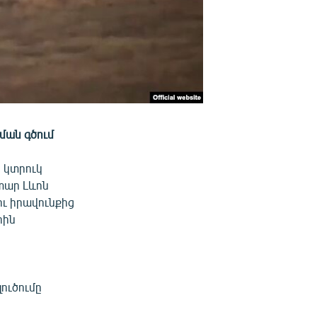
ման գծում
 կտրուկ
տար Լևոն
ու իրավունքից
րին
ուծումը