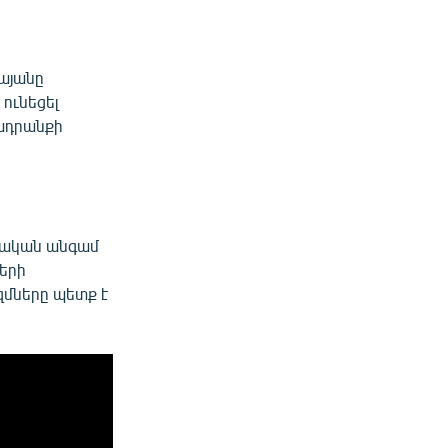
այանը
ունեցել
ադրանքի
րթական անգամ
երի
զմները պետք է