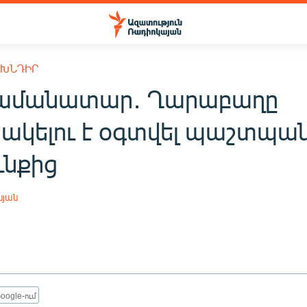
 ԽՆԴԻՐ
ամանատար․ Ղարաբաղը
նակելու է օգտվել պաշտպան
ւնքից
սյան
oogle-ում