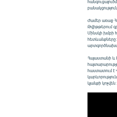
հանգուցալու
բանակցություն
Ժամեր առաջ 
Թվիթթերում գր
Մինսկի խմբի 
հետևանքները։
արտգործնախա
Հայաստանի և 
հայտարարությո
հաստատում է 
կարևորությու
կյանքի կոչվեն։