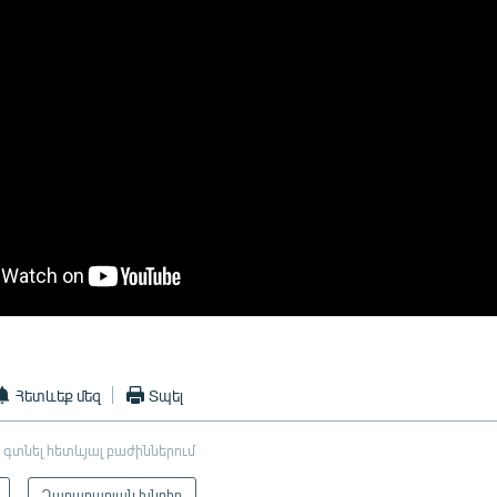
Հետևեք մեզ
Տպել
 գտնել հետևյալ բաժիններում
Ղարաբաղյան խնդիր