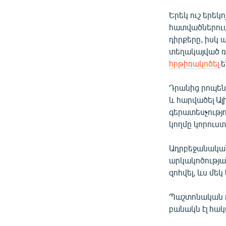
Երեկ ուշ երե
հատվածներում
դիրքերը, իսկ 
տեղակայված ռ
հրթիռակոծել
ե
Դրանից րոպեն
և հարվածել Ա
գերատեսչությո
կողմը կորուստ
Ադրբեջանական
արկակոծության
զոհվել, ևս մե
Պաշտոնական Բ
բանակն էլ հա