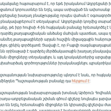
ականյանը հայտարարում է, որ եթե իրականում Ադրբեջանի
րջանում կորուստներ են եղել, ապա ստիպված են ափսոսանք հ
«Ադրբեջանը խաղաղ բնակչությանը որպես վահան է օգտագործո
բնակավայրերում է տեղակայում։ Ադրբեջանի կողմից տարա
նը, թե իբր հուլիսի 4-ին հայկական բանակը հրետակոծել է 
 դարձել քաղաքացիական անձանց մահվան պատճառ, ապա դա ո
անմեղ քաղաքացիների արյան հաշվին միջազգային հանրութ
ելու ցինիկ գործելաոճ: Ցավալի է, որ Բաքվի ռազմաքաղաքա
ւնն օրինաչափ է դարձրել մերձճակատային խաղաղ բնակավայ
ման միջոցները տեղակայելու և այդ կրակակետերից արցախյ
նախահարձակ գործողություններ իրականացնելու պրակտիկա
շտպանության նախարարությունը պնդում է նաև, որ հայկակ
, մինչդեռ Պաշտպանության բանակը դա
հերքում է
։
շտպանության նախարարության խոսնակ Արծրուն Հովհանն
աղա-ադրբեջանական շփման գծում գիշերը նույնպես լարված է
տ են եղել, հրետանային միջոցներ են կիրառվել գիշերվա ժա
պես ցանկացած պահի, պատրաստ է հակառակորդի ցանկացա