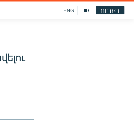
ՈՒՂԻՂ
ENG
վելու