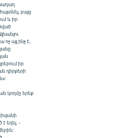
 խաղաղ
այտնել, բայց
ւմ և իր
ծված
Ալխանլու
չ այլ ինչ է,
յանը
կան
րերում իր
ան դիրքերի
ն»:
ան կողմը երեք
իսյանի
 եղել․ -
մերին:
ծ