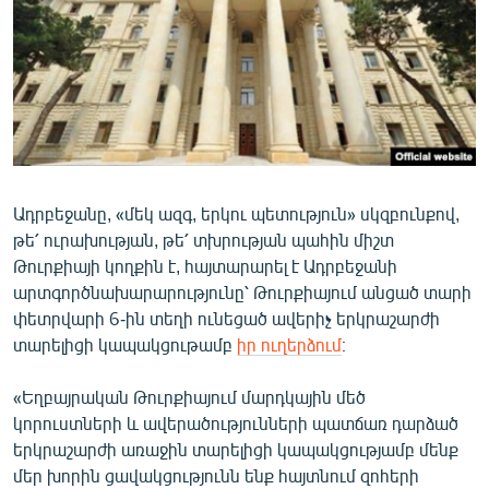
ՄԻՋԱԶԳԱՅԻՆ
ՄՇԱԿՈՒՅԹ
ՍՊՈՐՏ
ՄԵԿՆԱԲԱՆՈՒԹՅՈՒՆ
ՏՏ ԵՒ ԻՆՏԵՐՆԵՏ
Ադրբեջանը, «մեկ ազգ, երկու պետություն» սկզբունքով,
ԿՈՐՈՆԱՎԻՐՈՒՍ
թե՛ ուրախության, թե՛ տխրության պահին միշտ
ԱՐԽԻՎ
Թուրքիայի կողքին է, հայտարարել է Ադրբեջանի
արտգործնախարարությունը՝ Թուրքիայում անցած տարի
ՏԵՍԱՆՅՈՒԹԵՐ
փետրվարի 6-ին տեղի ունեցած ավերիչ երկրաշարժի
ԲԱՆԱՎԵՃ
տարելիցի կապակցութամբ
իր ուղերձում
։
ՁԳՏԵԼՈՎ ԼԱՎԱԳՈՒՅՆԻՆ
«Եղբայրական Թուրքիայում մարդկային մեծ
ՓՈԴՔԱՍԹ
կորուստների և ավերածությունների պատճառ դարձած
երկրաշարժի առաջին տարելիցի կապակցությամբ մենք
Հայերեն
մեր խորին ցավակցությունն ենք հայտնում զոհերի