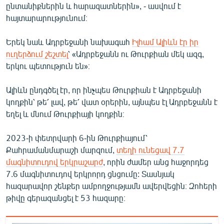
ընտանիքներին և հարազատներին», - ասվում է
English
հայտարարությունում։
Русский
Երեկ նաև Ադրբեջանի նախագահ
Իլհամ Ալիևն էր իր
ուղերձում շեշտել
՝ «Ադրբեջանն ու Թուրքիան մեկ ազգ,
ՀԵՏԵՎԵՔ ՄԵԶ
երկու պետություն են»։
Ալիևն ընդգծել էր, որ ինչպես Թուրքիան է Ադրբեջանի
կողքին՝ թե՛ լավ, թե՛ վատ օրերին, այնպես էլ Ադրբեջանն է
եղել և մնում Թուրքիայի կողքին։
«Ազատության» բոլոր կայքերը
2023-ի փետրվարի 6-ին Թուրքիայում՝
Քահրամանմարաշի մարզում,
տեղի ունեցավ 7.7
մագնիտուդով երկրաշարժ
, որին ժամեր անց հաջորդեց
7.6 մագնիտուդով երկրորդ ցնցումը: Տասնյակ
հազարավոր շենքեր ամբողջությամն ավերվեցին։ Զոհերի
թիվը գերազանցել է 53 հազարը։