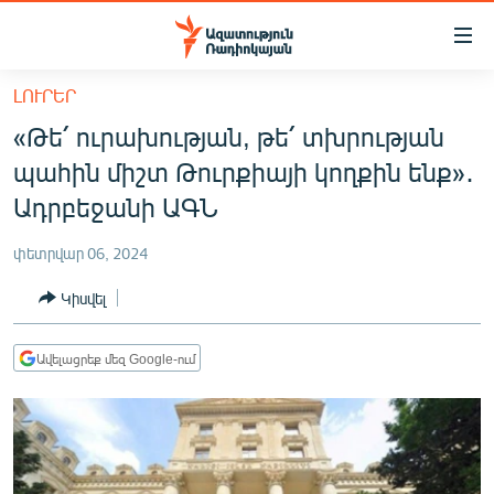
Մատչելիության
հղումներ
Անցնել
ԼՈՒՐԵՐ
հիմնական
ԱԶԱՏՈՒԹՅՈՒՆ TV
«Թե՛ ուրախության, թե՛ տխրության
բովանդակությանը
ՀԱՅԱՍՏԱՆ
Անցնել
պահին միշտ Թուրքիայի կողքին ենք»․
հիմնական
ՔԱՂԱՔԱԿԱՆ
Ադրբեջանի ԱԳՆ
մենյուին
ԸՆՏՐՈՒԹՅՈՒՆՆԵՐ 2026
Որոնում
փետրվար 06, 2024
ԻՐԱՎՈՒՆՔ
Կիսվել
ՀԱՍԱՐԱԿՈՒԹՅՈՒՆ
ՏՆՏԵՍՈՒԹՅՈՒՆ
Ավելացրեք մեզ Google-ում
ՂԱՐԱԲԱՂ
ՊԱՏԵՐԱԶՄԻ 6 ՇԱԲԱԹՆԵՐԸ
ՏԱՐԱԾԱՇՐՋԱՆ