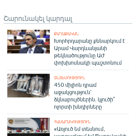
Շարունակել կարդալ
ՔԱՂԱՔԱԿԱՆ
Խորհրդարանը քննարկում է
Արամ Վարդևանյանի
թեկնածությունը ԱԺ
փոխխոսնակի պաշտոնում
ՏՆՏԵՍՈՒԹՅՈՒՆ
450 միլիոն դրամ
աջակցություն՝
ձկնաբույծներին. կլուծի՞
ոլորտի խնդիրները
ՀԱՍԱՐԱԿՈՒԹՅՈՒՆ
«Առյուծ եմ տեսնում,
ասոցացնում եմ Ծառուկյանի