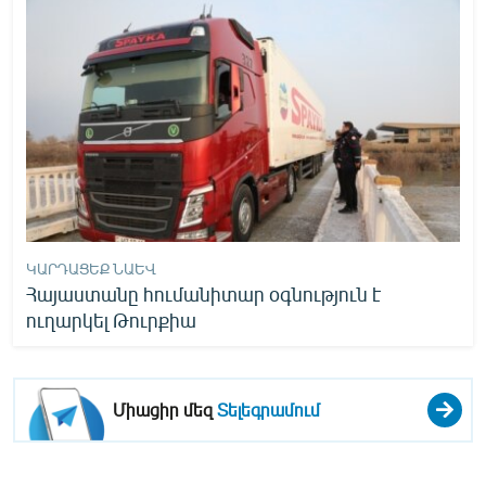
ԿԱՐԴԱՑԵՔ ՆԱԵՎ
Հայաստանը հումանիտար օգնություն է
ուղարկել Թուրքիա
Միացիր մեզ
Տելեգրամում