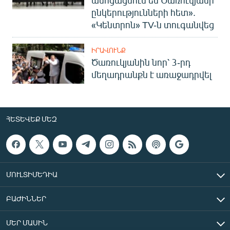
ընկերությունների հետ».
«Կենտրոն» TV-ն տուգանվեց
ԻՐԱՎՈՒՆՔ
Ծառուկյանին նոր՝ 3-րդ
մեղադրանքն է առաջադրվել
ՀԵՏԵՎԵՔ ՄԵԶ
ՄՈՒԼՏԻՄԵԴԻԱ
ԲԱԺԻՆՆԵՐ
ՄԵՐ ՄԱՍԻՆ