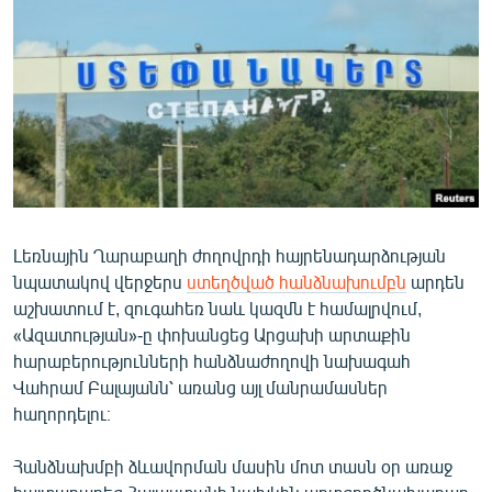
ՄԻՋԱԶԳԱՅԻՆ
ՄՇԱԿՈՒՅԹ
ՍՊՈՐՏ
ՄԵԿՆԱԲԱՆՈՒԹՅՈՒՆ
ՏՏ ԵՒ ԻՆՏԵՐՆԵՏ
ԿՈՐՈՆԱՎԻՐՈՒՍ
Լեռնային Ղարաբաղի ժողովրդի հայրենադարձության
ԱՐԽԻՎ
նպատակով վերջերս
ստեղծված հանձնախումբն
արդեն
ՏԵՍԱՆՅՈՒԹԵՐ
աշխատում է, զուգահեռ նաև կազմն է համալրվում,
«Ազատության»-ը փոխանցեց Արցախի արտաքին
ԲԱՆԱՎԵՃ
հարաբերությունների հանձնաժողովի նախագահ
ՁԳՏԵԼՈՎ ԼԱՎԱԳՈՒՅՆԻՆ
Վահրամ Բալայանն՝ առանց այլ մանրամասներ
հաղորդելու։
ՓՈԴՔԱՍԹ
Հանձնախմբի ձևավորման մասին մոտ տասն օր առաջ
Հայերեն