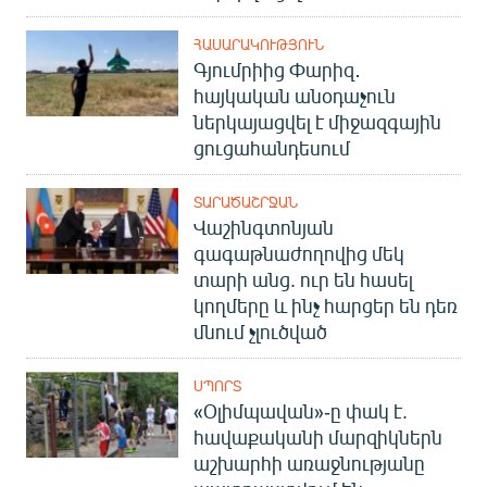
ՀԱՍԱՐԱԿՈՒԹՅՈՒՆ
Գյումրիից Փարիզ․
հայկական անօդաչուն
ներկայացվել է միջազգային
ցուցահանդեսում
ՏԱՐԱԾԱՇՐՋԱՆ
Վաշինգտոնյան
գագաթնաժողովից մեկ
տարի անց. ուր են հասել
կողմերը և ինչ հարցեր են դեռ
մնում չլուծված
ՍՊՈՐՏ
«Օլիմպավան»-ը փակ է.
հավաքականի մարզիկներն
աշխարհի առաջնությանը