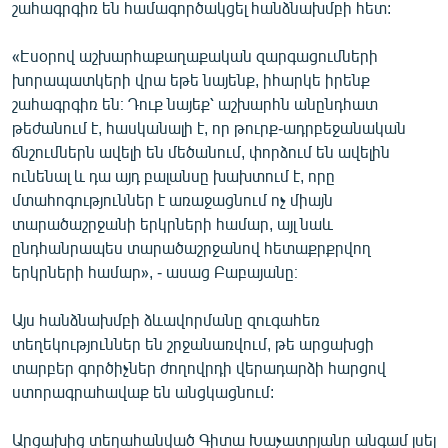
շահագրգիռ են համագործակցել հանձնախմբի հետ:
«Էսօրով աշխարհաքաղաքական զարգացումների
խորապատկերի վրա եթե նայենք, իհարկե իրենք
շահագրգիռ են։ Դուք նայեք՝ աշխարհն անընդհատ
թեժանում է, հասկանալի է, որ թուրք-ադրբեջանական
ճնշումներն ավելի են մեծանում, փորձում են ավելին
ունենալ և դա այդ բալանսը խախտում է, որը
մտահոգություններ է առաջացնում ոչ միայն
տարածաշրջանի երկրների համար, այլ նաև
ընդհանրապես տարածաշրջանով հետաքրքրվող
երկրների համար», - ասաց Բաբայանը։
Այս հանձնախմբի ձևավորմանը զուգահեռ
տեղեկություններ են շրջանառվում, թե արցախցի
տարբեր գործիչներ ժողովրդի վերադարձի հարցով
ստորագրահավաք են անցկացնում:
Արցախից տեղահանված Գիտա Խաչատրյանը անգամ լսել