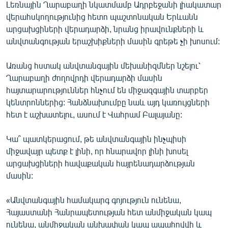
Լեռնային Ղարաբաղի նկատմամբ Ադրբեջանի լիակատար
վերահսկողությունից հետո պաշտոնական Երևանն
արցախցիների վերադարձի, նրանց իրավունքների և
անվտանգության երաշխիքների մասին գրեթե չի խոսում:
Առանց հստակ անվտանգային մեխանիզմներ նշելու՝
Ղարաբաղի ժողովրդի վերադարձի մասին
հայտարարություններ հնչում են միջազգային տարբեր
կենտրոններից: Հանձնախումբը նաև այդ կառույցների
հետ է աշխատելու, ասում է Վահրամ Բալայանը:
Կա՞ պատկերացում, թե անվտանգային ինչպիսի
միջավայր պետք է լինի, որ հնարավոր լինի խոսել
արցախցիների հավաքական հայրենադարձության
մասին:
«Անվտանգային համակարգ գոյություն ունենա,
Հայաստանի Հանրապետության հետ անմիջական կապ
ունենա, անմիջական անխափան կապ ապահովվի և