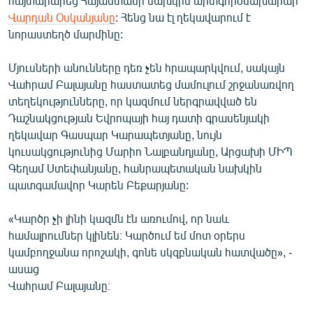
հայտարարեց Հայաստանի նախկին արտգործնախարար
English
Վարդան Օսկանյանը
: Հենց նա էլ ղեկավարում է
նորաստեղծ մարմինը:
Русский
Մյուսների անունները դեռ չեն հրապարկվում, սակայն
ՀԵՏԵՎԵՔ ՄԵԶ
Վահրամ Բալայանը հաստատեց մամուլում շրջանառվող
տեղեկությունները, որ կազմում ներգրավված են
Դաշնակցության Եվրոպայի հայ դատի գրասենյակի
ղեկավար Գասպար Կարապետյանը, նույն
կուսակցությունից Մարիո Նալբանդյանը, Արցախի ՄԻՊ
Գեղամ Ստեփանյանը, հանրապետական նախկին
«Ազատության» բոլոր կայքերը
պատգամավոր Կարեն Բեքարյանը:
«Կարծր չի լինի կազմն էն առումով, որ նաև
համալրումներ կլինեն։ Կարծում եմ մոտ օրերս
կամբողջանա որոշակի, գոնե սկզբնական հատվածը», -
ասաց
Վահրամ Բալայանը։