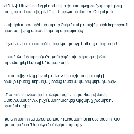
«ՄԱԿ-ի ԱԽ-ի կողմից ընդունվելիք փաստաթղթում չպետք է թույլ
տալ, որ ամրագրվի, թե ԼՂ-ը Ադրբեջանի մաս է». Օսկանյան
Նախկին արտգործնախարար Օսկանյանը Փաշինյանին հորդորում է
հրաժարվել պրահյան հայտարարությունից
Ինչպես Ալիևը իրագործեց հոր երազանքը և մնաց անպատիժ
Կհամաձայնի արդյո՞ք Բաքուն ինքնավար կարգավիճակ
տրամադրել Լեռնային Ղարաբաղին
Միյատովիչ. «Ադրբեջանը պետք է երաշխավորի հայերի
իրավունքները, ներառյալ՝ իրենց տներ ապահով վերադարձի»
«Բաքուն վերջնագիր էր ներկայացրել՝ սպառնալով մտնել
Ստեփանակերտ». ինչո՞ւ ստորագրվեց Արցախը լուծարելու
հրամանագիրը
Հայերը կարող են վերադառնալ Ղարաբաղում իրենց տները․ ԱՄ
դատարանում Ադրբեջանի ներկայացուցիչ