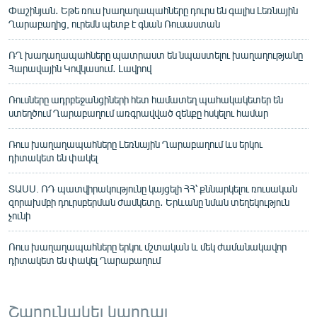
Փաշինյան․ Եթե ռուս խաղաղապահները դուրս են գալիս Լեռնային
Ղարաբաղից, ուրեմն պետք է գնան Ռուսաստան
ՌՂ խաղաղապահները պատրաստ են նպաստելու խաղաղությանը
Հարավային Կովկասում․ Լավրով
Ռուսները ադրբեջանցիների հետ համատեղ պահակակետեր են
ստեղծում Ղարաբաղում առգրավված զենքը հսկելու համար
Ռուս խաղաղապահները Լեռնային Ղարաբաղում ևս երկու
դիտակետ են փակել
ՏԱՍՍ. ՌԴ պատվիրակությունը կայցելի ՀՀ՝ քննարկելու ռուսական
զորախմբի դուրսբերման ժամկետը․ Երևանը նման տեղեկություն
չունի
Ռուս խաղաղապահները երկու մշտական և մեկ ժամանակավոր
դիտակետ են փակել Ղարաբաղում
Շարունակել կարդալ