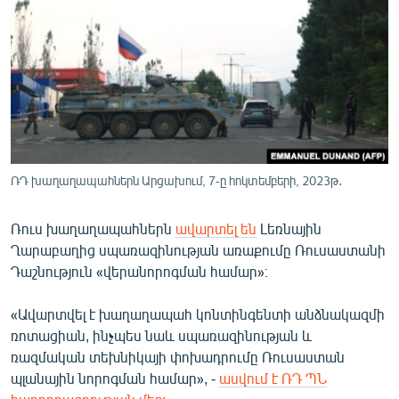
ՄԻՋԱԶԳԱՅԻՆ
ՄՇԱԿՈՒՅԹ
ՍՊՈՐՏ
ՄԵԿՆԱԲԱՆՈՒԹՅՈՒՆ
ՏՏ ԵՒ ԻՆՏԵՐՆԵՏ
ԿՈՐՈՆԱՎԻՐՈՒՍ
ՌԴ խաղաղապահներն Արցախում, 7-ը հոկտեմբերի, 2023թ․
ԱՐԽԻՎ
Ռուս խաղաղապահներն
ավարտել են
Լեռնային
ՏԵՍԱՆՅՈՒԹԵՐ
Ղարաբաղից սպառազինության առաքումը Ռուսաստանի
Դաշնություն «վերանորոգման համար»։
ԲԱՆԱՎԵՃ
ՁԳՏԵԼՈՎ ԼԱՎԱԳՈՒՅՆԻՆ
«Ավարտվել է խաղաղապահ կոնտինգենտի անձնակազմի
ռոտացիան, ինչպես նաև սպառազինության և
ՓՈԴՔԱՍԹ
ռազմական տեխնիկայի փոխադրումը Ռուսաստան
պլանային նորոգման համար», -
ասվում է ՌԴ ՊՆ
Հայերեն