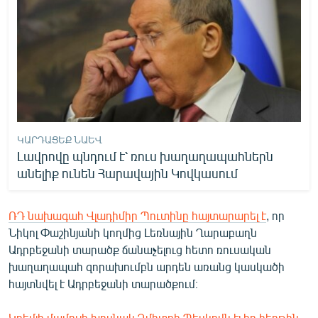
ԿԱՐԴԱՑԵՔ ՆԱԵՎ
Լավրովը պնդում է՝ ռուս խաղաղապահներն
անելիք ունեն Հարավային Կովկասում
ՌԴ նախագահ Վլադիմիր Պուտինը հայտարարել է
, որ
Նիկոլ Փաշինյանի կողմից Լեռնային Ղարաբաղն
Ադրբեջանի տարածք ճանաչելուց հետո ռուսական
խաղաղապահ զորախումբն արդեն առանց կասկածի
հայտնվել է Ադրբեջանի տարածքում։
Կրեմլի մամուլի խոսնակ Դմիտրի Պեսկովն էլ իր հերթին