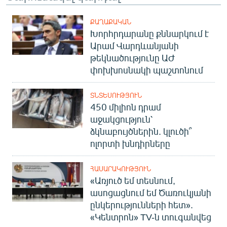
ՔԱՂԱՔԱԿԱՆ
Խորհրդարանը քննարկում է
Արամ Վարդևանյանի
թեկնածությունը ԱԺ
փոխխոսնակի պաշտոնում
ՏՆՏԵՍՈՒԹՅՈՒՆ
450 միլիոն դրամ
աջակցություն՝
ձկնաբույծներին. կլուծի՞
ոլորտի խնդիրները
ՀԱՍԱՐԱԿՈՒԹՅՈՒՆ
«Առյուծ եմ տեսնում,
ասոցացնում եմ Ծառուկյանի
ընկերությունների հետ».
«Կենտրոն» TV-ն տուգանվեց