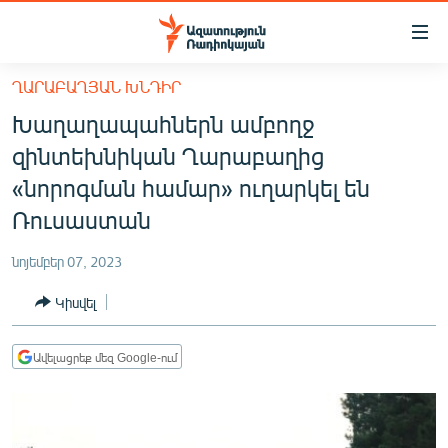
Մատչելիության
հղումներ
Անցնել
ՂԱՐԱԲԱՂՅԱՆ ԽՆԴԻՐ
հիմնական
ԱԶԱՏՈՒԹՅՈՒՆ TV
Խաղաղապահներն ամբողջ
բովանդակությանը
ՀԱՅԱՍՏԱՆ
Անցնել
զինտեխնիկան Ղարաբաղից
հիմնական
ՔԱՂԱՔԱԿԱՆ
«նորոգման համար» ուղարկել են
մենյուին
ԸՆՏՐՈՒԹՅՈՒՆՆԵՐ 2026
Ռուսաստան
Որոնում
ԻՐԱՎՈՒՆՔ
նոյեմբեր 07, 2023
ՀԱՍԱՐԱԿՈՒԹՅՈՒՆ
Կիսվել
ՏՆՏԵՍՈՒԹՅՈՒՆ
ՂԱՐԱԲԱՂ
Ավելացրեք մեզ Google-ում
ՊԱՏԵՐԱԶՄԻ 6 ՇԱԲԱԹՆԵՐԸ
ՏԱՐԱԾԱՇՐՋԱՆ