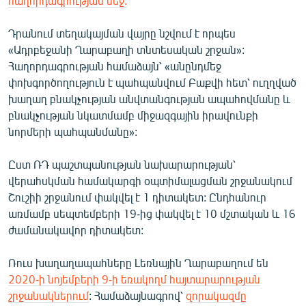
հաղորդագրության մեջ:
English
Դրանում տեղակայման վայրը նշվում է որպես
Русский
«Ադրբեջանի Ղարաբաղի տնտեսական շրջան»:
Հաղորդագրության համաձայն՝ «անընդմեջ
ՀԵՏԵՎԵՔ ՄԵԶ
փոխգործողություն է պահպանվում Բաքվի հետ՝ ուղղված
խաղաղ բնակչության անվտանգության ապահովմանը և
բնակչության նկատմամբ միջազգային իրավունքի
նորմերի պահպանմանը»:
Ըստ ՌԴ պաշտպանության նախարարության՝
«Ազատության» բոլոր կայքերը
վերահսկման համակարգի օպտիմալացման շրջանակում
Շուշիի շրջանում փակվել է 1 դիտակետ: Ընդհանուր
առմամբ սեպտեմբերի 19-ից փակվել է 10 մշտական և 16
ժամանակավոր դիտակետ:
Ռուս խաղաղապահները Լեռնային Ղարաբաղում են
2020-
ի նոյեմբերի 9-ի եռակողմ հայտարարության
շրջանակներում
: Համաձայնագրով՝
զորակազմը