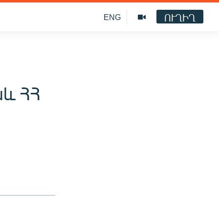
ՈՒՂԻՂ
ENG
աև ՀՀ