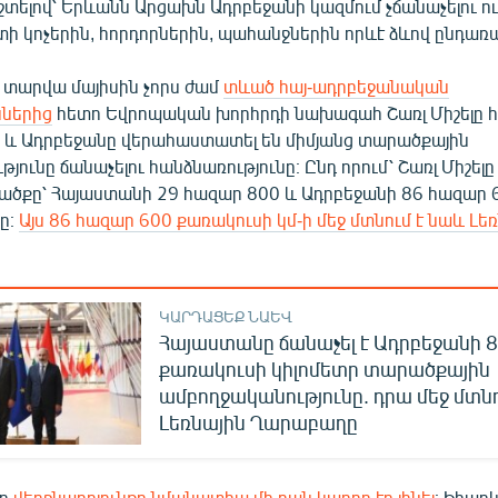
եշտելով՝ Երևանն Արցախն Ադրբեջանի կազմում չճանաչելու ո
 կոչերին, հորդորներին, պահանջներին որևէ ձևով ընդառաջ
յս տարվա մայիսին չորս ժամ
տևած հայ-ադրբեջանական
ններից
հետո Եվրոպական խորհրդի նախագահ Շառլ Միշելը 
 և Ադրբեջանը վերահաստատել են միմյանց տարածքային
յունը ճանաչելու հանձնառությունը։ Ընդ որում՝ Շառլ Միշելը
ածքը՝ Հայաստանի 29 հազար 800 և Ադրբեջանի 86 հազար 
ը։
Այս 86 հազար 600 քառակուսի կմ-ի մեջ մտնում է նաև Լե
ԿԱՐԴԱՑԵՔ ՆԱԵՎ
Հայաստանը ճանաչել է Ադրբեջանի 8
քառակուսի կիլոմետր տարածքային
ամբողջականությունը. դրա մեջ մտնո
Լեռնային Ղարաբաղը
որ
վերջնարդյունքը նմանատիպ մի բան կարող էր լինել
։ Իհարկ