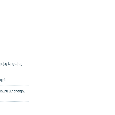
գրվեց Արցախը
յլին
րմին ստեղծելու