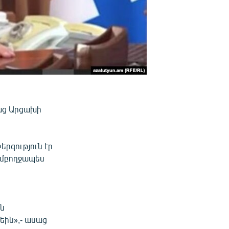
սաց Արցախի
երգություն էր
ամբողջապես
ին
նեին»,- ասաց