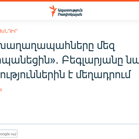
 ԽՆԴԻՐ
 խաղաղապահները մեզ
պանեցին»․ Բեգլարյանը ն
ւթյուններին է մեղադրում
ն
oogle-ում