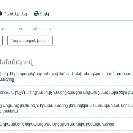
Հետևեք մեզ
Տպել
 գտնել հետևյալ բաժիններում
Ղարաբաղյան խնդիր
թեմաներով
իր էր ներկայացրել՝ սպառնալով մտնել Ստեփանակերտ». ինչո՞ւ ստորա
անագիրը
րում և ինչո՞ւ ԼՂ իշխանությունները գնացին Արցախը կազմալուծելու քա
 Արցախը լուծարելու հրամանագիրը չեղարկելու և կառավարման նոր մա
է տեսնում
ղադրանքներ է ներկայացնում Արցախի նախկին ղեկավարներին