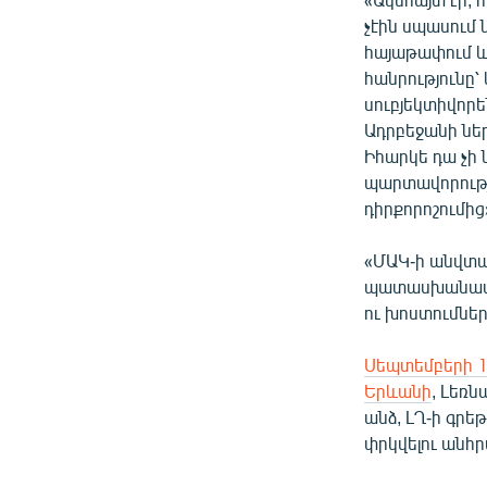
չէին սպասում
հայաթափում և 
հանրությունը՝
սուբյեկտիվորե
Ադրբեջանի ներք
Իհարկե դա չի
պարտավորությ
դիրքորոշումից
«ՄԱԿ-ի անվտա
պատասխանատվո
ու խոստումնե
Սեպտեմբերի 1
Երևանի
, Լեռ
անձ, ԼՂ-ի գրե
փրկվելու անհր