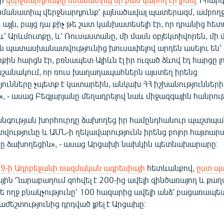
 նմանատիպ վերջնարդյունք՝ լայնածավալ պատերազմ, ամբո
այլն, բայց դա քիչ թե շատ կանխատեսելի էր, որ դրանից հե
 և՛ Արևմուտքը, և՛ Ռուսաստանը, մի մասն օբյեկտիվորեն, մի
ն պատասխանատվությունից խուսափելով արդեն ասելու են՝ 
ին հարցն էր, բռնապետ Ալիևն էլ իր ուզած ձևով էդ հարցը լու
 նշանակում, որ ռուս խաղաղապահներն այստեղ իրենց
ունները չպետք է կատարեին, անկախ ՀՀ իշխանությունների
», - ասաց Բեգլարյանը մեղադրելով նաև միջազգային հանրու
նգության խորհուրդը ձախողեց իր համընդհանուր պաշտպան
ւթյունը և ԱՄՆ-ի ղեկավարությունն իրենց բոլոր հայտարա
րը ձախողեցին», - ասաց Արցախի նախկին պետնախարարը։
9-ի Ադրբեջանի ռազմական ագրեսիայի
հետևանքով,
ըստ պ
նային Ղարաբաղում զոհվել է 200-ից ավելի զինծառայող և ք
թե ողջ բնակչությունը՝ 100 հազարից ավելի անձ՝ բացառապ
աժեշտությունից դրդված լքել է Արցախը։