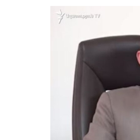
ՄԻՋԱԶԳԱՅԻՆ
ՄՇԱԿՈՒՅԹ
ՍՊՈՐՏ
ՄԵԿՆԱԲԱՆՈՒԹՅՈՒՆ
ՏՏ ԵՒ ԻՆՏԵՐՆԵՏ
ԿՈՐՈՆԱՎԻՐՈՒՍ
ԱՐԽԻՎ
ՏԵՍԱՆՅՈՒԹԵՐ
ԲԱՆԱՎԵՃ
ՁԳՏԵԼՈՎ ԼԱՎԱԳՈՒՅՆԻՆ
ՓՈԴՔԱՍԹ