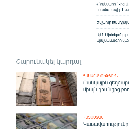
«Հունվարի 1-ից 
հրամանագիր է ս
Եվլախի հանդիպմա
Ալեն Սիմոնյանը 
պայմանագրի կնք
Շարունակել կարդալ
ՀԱՍԱՐԱԿՈՒԹՅՈՒՆ
Բանկային զեղծարա
միայն դրանցից բող
ՀԱՅԱՍՏԱՆ
Կառավարությունը 