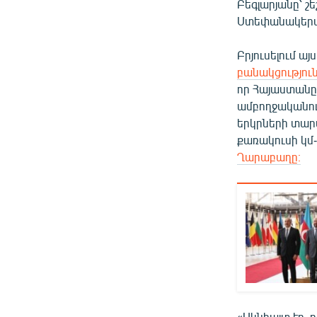
Բեգլարյանը՝ շ
Ստեփանակերտի
Բրյուսելում ա
բանակցությու
որ Հայաստանը
ամբողջականութ
երկրների տար
քառակուսի կմ-
Ղարաբաղը։
«Ակնհայտ էր, 