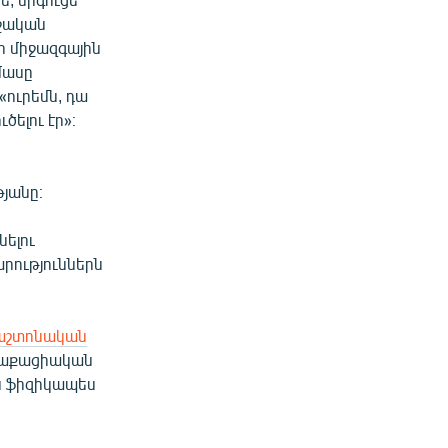
ղջական
տո միջազգային
 մասը
«ուրեմն, դա
ծելու էր»։
թյանը։
ելու
րություններն
աշտոնական
աղաքացիական
ես ֆիզիկապես