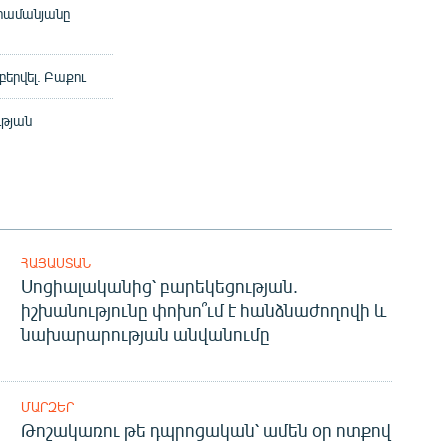
հրամանյանը
երվել. Բաքու
ւթյան
ՀԱՅԱՍՏԱՆ
Սոցիալականից՝ բարեկեցության.
իշխանությունը փոխո՞ւմ է հանձնաժողովի և
նախարարության անվանումը
ՄԱՐԶԵՐ
Թոշակառու թե դպրոցական՝ ամեն օր ոտքով