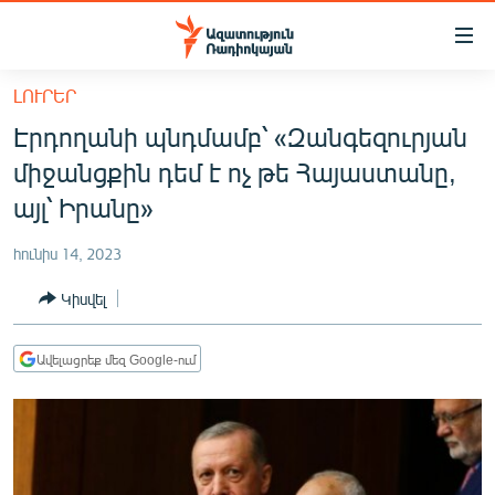
Մատչելիության
հղումներ
Անցնել
ԼՈՒՐԵՐ
հիմնական
ԱԶԱՏՈՒԹՅՈՒՆ TV
Էրդողանի պնդմամբ՝ «Զանգեզուրյան
բովանդակությանը
ՀԱՅԱՍՏԱՆ
Անցնել
միջանցքին դեմ է ոչ թե Հայաստանը,
հիմնական
ՔԱՂԱՔԱԿԱՆ
այլ՝ Իրանը»
մենյուին
ԸՆՏՐՈՒԹՅՈՒՆՆԵՐ 2026
Որոնում
հունիս 14, 2023
ԻՐԱՎՈՒՆՔ
Կիսվել
ՀԱՍԱՐԱԿՈՒԹՅՈՒՆ
ՏՆՏԵՍՈՒԹՅՈՒՆ
Ավելացրեք մեզ Google-ում
ՂԱՐԱԲԱՂ
ՊԱՏԵՐԱԶՄԻ 6 ՇԱԲԱԹՆԵՐԸ
ՏԱՐԱԾԱՇՐՋԱՆ