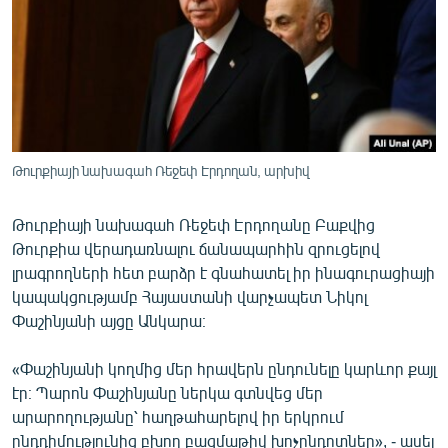
ՄԻՋԱԶԳԱՅԻՆ
ՄՇԱԿՈՒՅԹ
ՍՊՈՐՏ
ՄԵԿՆԱԲԱՆՈՒԹՅՈՒՆ
ՏՏ ԵՒ ԻՆՏԵՐՆԵՏ
Թուրքիայի նախագահ Ռեջեփ Էրդողան, արխիվ
ԿՈՐՈՆԱՎԻՐՈՒՍ
Թուրքիայի նախագահ Ռեջեփ Էրդողանը Բաքվից
ԱՐԽԻՎ
Թուրքիա վերադառնալու ճանապարհին զրուցելով
ՏԵՍԱՆՅՈՒԹԵՐ
լրագրողների հետ բարձր է գնահատել իր ինագուրացիայի
կապակցությամբ Հայաստանի վարչապետ Նիկոլ
ԲԱՆԱՎԵՃ
Փաշինյանի այցը Անկարա։
ՁԳՏԵԼՈՎ ԼԱՎԱԳՈՒՅՆԻՆ
«Փաշինյանի կողմից մեր հրավերն ընդունելը կարևոր քայլ
ՓՈԴՔԱՍԹ
էր։ Պարոն Փաշինյանը ներկա գտնվեց մեր
արարողությանը՝ հաղթահարելով իր երկրում
Հայերեն
ընդդիմությունից բխող բազմաթիվ խոչընդոտներ», - ասել