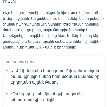
Իրանը։
«Այս հարցում Իրանի մոտեցումը հիասթափեցնում է մեզ
և Ադրբեջանին։ Ես ցանկանում եմ, որ մենք կարողանանք
շուտով հաղթահարել այդ խնդիրը։ Եթե Իրանը դրական
մոտեցում ցուցաբերի, ապա Թուրքիան, Իրանը և
Ադրբեջանը կկապվեն միմյանց հետ, և մենք կարող ենք
ցամաքային և երկաթուղային ճանապարհներով Պեկին-
Լոնդոն ուղի ունենալ», - ասել է Էրդողանը։
ԿԱՐԴԱՑԵՔ ՆԱԵՎ
Ալեն Սիմոնյանի համոզմամբ՝ վաշինգտոնյան
բանակցությունների հետաձգման պատճառը
Էրդողանի այցն է Բաքու
«Զանգեզուրյան միջանցքի բացումն
անխուսափելի է»․ Ալիև