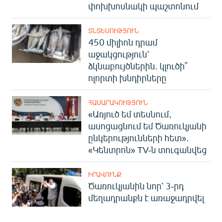
փոխխոսնակի պաշտոնում
ՏՆՏԵՍՈՒԹՅՈՒՆ
450 միլիոն դրամ
աջակցություն՝
ձկնաբույծներին. կլուծի՞
ոլորտի խնդիրները
ՀԱՍԱՐԱԿՈՒԹՅՈՒՆ
«Առյուծ եմ տեսնում,
ասոցացնում եմ Ծառուկյանի
ընկերությունների հետ».
«Կենտրոն» TV-ն տուգանվեց
ԻՐԱՎՈՒՆՔ
Ծառուկյանին նոր՝ 3-րդ
մեղադրանքն է առաջադրվել