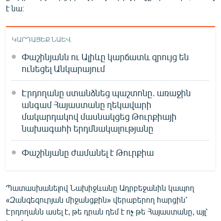
է նա։
English
Русский
ԿԱՐԴԱՑԵՔ ՆԱԵՎ
ՀԵՏԵՎԵՔ ՄԵԶ
Փաշինյանն ու Ալիևը կարճատև զրույց են
ունեցել Անկարայում
Էրդողանը ստանձնեց պաշտոնը. առաջին
անգամ Հայաստանը ղեկավարի
մակարդակով մասնակցեց Թուրքիայի
«Ազատության» բոլոր կայքերը
նախագահի երդմնակալությանը
Փաշինյանը ժամանել է Թուրքիա
Պատասխանելով Նախիջևանը Ադրբեջանին կապող
«Զանգեզուրյան միջանցքին» վերաբերող հարցին՝
Էրդողանն ասել է, թե դրան դեմ է ոչ թե Հայաստանը, այլ՝