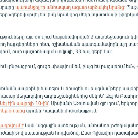
արարը
պահանջել էր անհապաղ ազատ արձակել նրանց
։ Պաշ
ները «գերեվարվել են, իսկ նրանցից մեկի նկատմամբ ֆիզիկա
ությունները այս փուլում կալանավորված 2 ադրբեջանցուն 
ող հայ գերիների հետ, իշխանական պատգամավորն այդ տա
ում, ըստ պաշտոնական տվյալի, 33 հայ գերի կա։
ւն ընթացքում, գուցե սխալվում եմ, բայց ես բացառում եմ», 
հմանն ապօրինի հատելու և հրազեն ու ռազմամթերք ապօր
համար մեղադրվող ադրբեջանցիներից մեկին՝ Ագշին Բաբիր
նել էին ապրիլի 10-ին
՝ Սիսիանի Աշոտավան գյուղում, երկրորդ
րեք օր անց
արդեն Կապանի մոտակայքում։
ադրվում է
նաև ազգային ատելության, անհանդուրժողականո
րժառիթով սպանության հոդվածով։ Ըստ Գլխավոր դատախազ