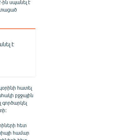
-ին սպանել է
ստացած
նել է
պօրինի հատել
ահակի բջջային
լ գործարկել
տի:
րիների հետ
սիայի համար