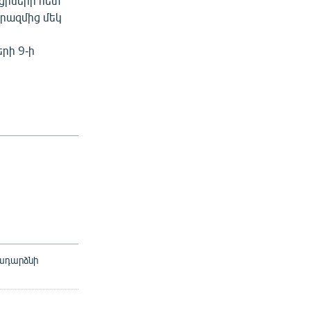
ցիների հետ
րազմից մեկ
րի 9-ի
րադարձնի