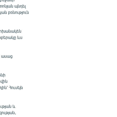
տոնյան պնդել
կան բռնություն
կփոխանակեն
րբերակը ևս
- ասաց
ինի
ովին
ին՝ Հուսեյն
ւթյան և
ության,