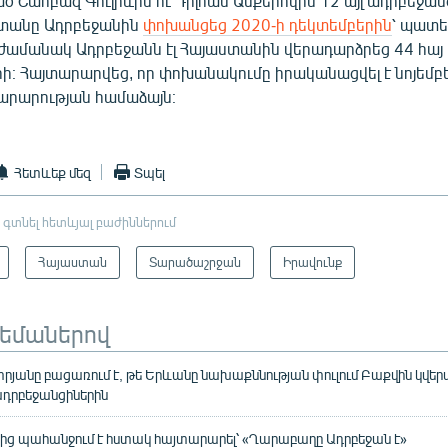
Շահբազ Գուլիևին ու Դիլհամ Ասքերովին 12 այլ ադրբեջան
ստանը Ադրբեջանին
փոխանցեց 2020-ի դեկտեմբերին
՝ պատե
դ ժամանակ Ադրբեջանն էլ Հայաստանին վերադարձրեց 44 հայ
ի։ Հայտարարվեց, որ փոխանակումը իրականացվել է նոյեմբե
արարության համաձայն։
Հետևեք մեզ
Տպել
 գտնել հետևյալ բաժիններում
Հայաստան
Տարածաշրջան
Իրավունք
թեմաներով
յանը բացառում է, թե Երևանը նախաքննության փուլում Բաքվին կվե
դրբեջանցիներին
ից պահանջում է հստակ հայտարարել՝ «Ղարաբաղը Ադրբեջան է»