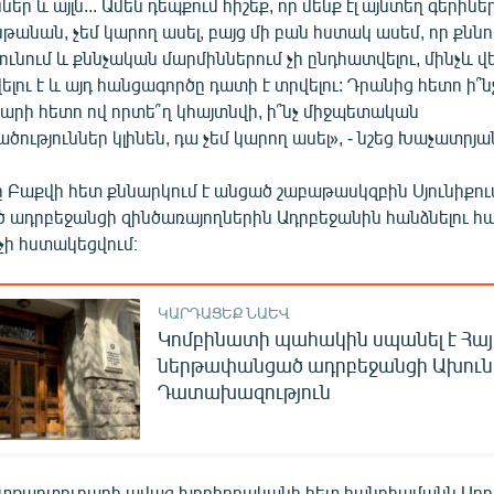
եր և այլն... Ամեն դեպքում հիշեք, որ մենք էլ այնտեղ գերիներ
թանան, չեմ կարող ասել, բայց մի բան հստակ ասեմ, որ քննո
նում և քննչական մարմիններում չի ընդհատվելու, մինչև վեր
լու է և այդ հանցագործը դատի է տրվելու: Դրանից հետո ի՞
տարի հետո ով որտե՞ղ կհայտնվի, ի՞նչ միջպետական
ություններ կլինեն, դա չեմ կարող ասել», - նշեց Խաչատրյա
ը Բաքվի հետ քննարկում է անցած շաբաթասկզբին Սյունիքու
 ադրբեջանցի զինծառայողներին Ադրբեջանին հանձնելու հա
ի հստակեցվում։
ԿԱՐԴԱՑԵՔ ՆԱԵՎ
Կոմբինատի պահակին սպանել է Հ
ներթափանցած ադրբեջանցի Ախուն
Դատախազություն
ետքարտուղարի ավագ խորհրդականի հետ հանդիպմանն Ադր