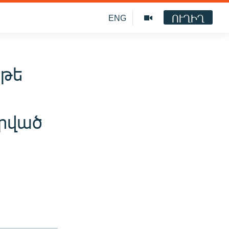
ՈՒՂԻՂ
ENG
 թե
րված