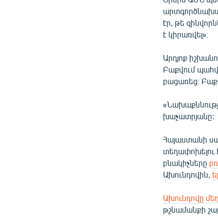
արտգործնախ
էր, թե զինվոր
է կիրառվել»։
Արդյոք իշխան
Բաքվում պահվ
բացառեց։ Բաքվ
«Նախաքննությո
խաչատրյանը:
Հայաստանի սա
տեղափոխելու 
բնակիչները
բռ
Ախունդովին,
ե
Ախունդովը մեղ
թշնամանքի շա