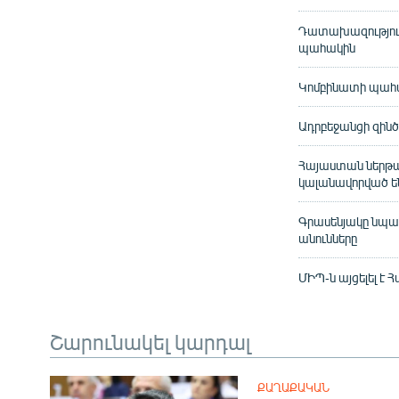
Դատախազություն
պահակին
Կոմբինատի պահա
Ադրբեջանցի զին
Հայաստան ներթա
կալանավորված ե
Գրասենյակը նպա
անունները
ՄԻՊ-ն այցելել է
Շարունակել կարդալ
ՔԱՂԱՔԱԿԱՆ