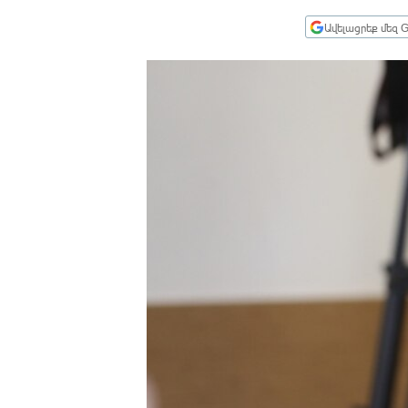
ՄԻՋԱԶԳԱՅԻՆ
Ավելացրեք մեզ G
ՄՇԱԿՈՒՅԹ
ՍՊՈՐՏ
ՄԵԿՆԱԲԱՆՈՒԹՅՈՒՆ
ՏՏ ԵՒ ԻՆՏԵՐՆԵՏ
ԿՈՐՈՆԱՎԻՐՈՒՍ
ԱՐԽԻՎ
ՏԵՍԱՆՅՈՒԹԵՐ
ԲԱՆԱՎԵՃ
ՁԳՏԵԼՈՎ ԼԱՎԱԳՈՒՅՆԻՆ
ՓՈԴՔԱՍԹ