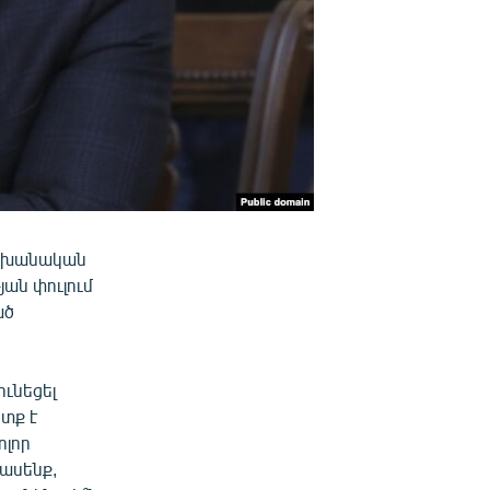
իշխանական
ան փուլում
ած
ունեցել
տք է
ոլոր
ասենք,