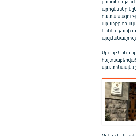
բանակցությունն
պրոցեսներ կըն
դատախազությու
արարքը որակվե
կլինեն, քանի 
պայմանավորված
Արդյոք Երևան
հայտնաբերված
պաշտոնապես չ
Օրերս ԱՄՆ պ