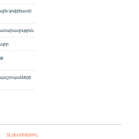
յին կոմբինատի
Դատախազություն
ավոր
նք
ն պաշտպանների
ՏՆՏԵՍՈՒԹՅՈՒՆ