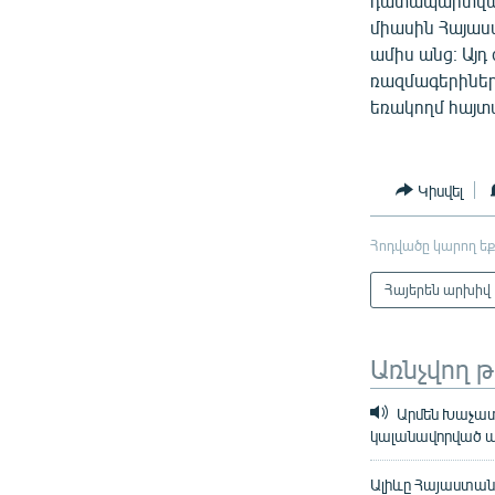
դատապարտված 
միասին Հայա
ամիս անց։ Այ
ռազմագերիներ
եռակողմ հայտ
Կիսվել
Հոդվածը կարող եք
Հայերեն արխիվ
Առնչվող 
Արմեն Խաչատր
կալանավորված ա
Ալիևը Հայաստան