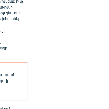
 ունենք: Ի՞նչ
ւթյունը
ջ գնալու է և
նչ խնդիրներ
նը:
մ
րցը,
այաստան
դովը.
բեջանի