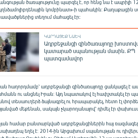
նգության ծառայությունը պարզել է, որ հենց նա է ապրիլի 12
պղնձամոլիբդենային կոմբինատ»-ի պահակին։ Քաղաքացին 
ասվածքներից տեղում մահացել էր:
ԿԱՐԴԱՑԵՔ ՆԱԵՎ
Ադրբեջանցի զինծառայողը խոստովա
կատարած սպանության մասին. ՔՊ
պատգամավոր
ն հաղորդմամբ՝ ադրբեջանցի զինծառայողը ցանկացել է ա
մանն ու անցնել Իրան։ Այդ նպատակով էլ հափշտակել էր պ
նով տեսաուղերձ ձայնագրել ու հրապարակել, հետո էլ փորձե
յանված մեքենան, սակայն չկարողանալով՝ դիմել էր փախուս
յան համար բանտարկված ադրբեջանցիներին հայ ռազմագե
նախադեպ եղել է։ 2014-ին Արցախում սպանության ու դիվեր