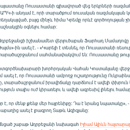
Հայաստանը Ռուսաստանի գլխավորած վեց երկրների ռազմակ
ՀԱՊԿ-ի անդամ է, որի տարածքում ռուսական ռազմակայան 
տեղակայված, բայց մինչև հիմա Կրեմլը որևէ գործողության չի 
դաշնակցին օգնելու համար։
Ադրբեջանցի իշխանամետ վերլուծաբան Ֆարհադ Մամադովը «
այմս»-ին ասել է․ - «Կարելի է տեսնել, որ Ռուսաստանի ռեսո
տարածաշրջանում սահմանափակվում են։ Ռուսաստանը թուլա
րտգործնախարարի խորհրդական Վահան Կոստանյանը վերջ
մ ասել է, որ Ռուսաստանի ամբողջ ուշադրությունը Ուկրաին
ը, տարածաշրջանում իրավիճակը դարձնում է ավելի փխրուն
ւթյուն տալիս ուժ կիրառելու և ավելի ագրեսիվ լինելու համար
 է, որ մենք լքենք մեր հայրենիքը: Դա է նրանց նպատակը», - 
աբաղից ասել է լրագրող Տաթև Ազիզյանը։
Անցած շաբաթ Ադրբեջանի նախագահ
Իլհամ Ալիևն հայտարար