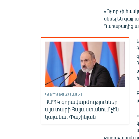
«Ոչ ոք չի հաս
սկսել են զայ
Ղարաբաղից ասե
ԿԱՐԴԱՑԵՔ ՆԱԵՎ
ՀԱՊԿ զորավարժություններ
այս տարի Հայաստանում չեն
կայանա. Փաշինյան
քաղաքական դա