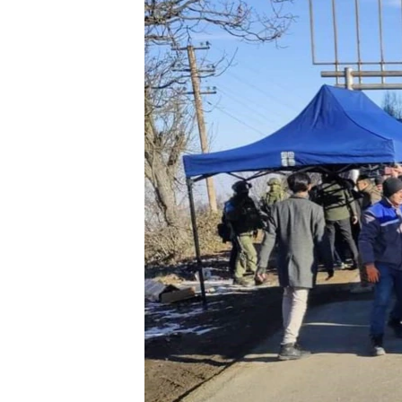
ՄԻՋԱԶԳԱՅԻՆ
ՄՇԱԿՈՒՅԹ
ՍՊՈՐՏ
ՄԵԿՆԱԲԱՆՈՒԹՅՈՒՆ
ՏՏ ԵՒ ԻՆՏԵՐՆԵՏ
ԿՈՐՈՆԱՎԻՐՈՒՍ
ԱՐԽԻՎ
ՏԵՍԱՆՅՈՒԹԵՐ
ԲԱՆԱՎԵՃ
ՁԳՏԵԼՈՎ ԼԱՎԱԳՈՒՅՆԻՆ
ՓՈԴՔԱՍԹ