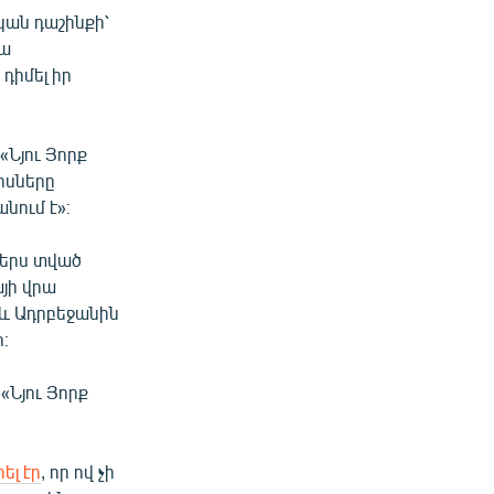
ան դաշինքի՝
կա
դիմել իր
Նյու Յորք
ւրսները
նում է»։
երս տված
այի վրա
 և Ադրբեջանին
։
«Նյու Յորք
ել էր
, որ ով չի