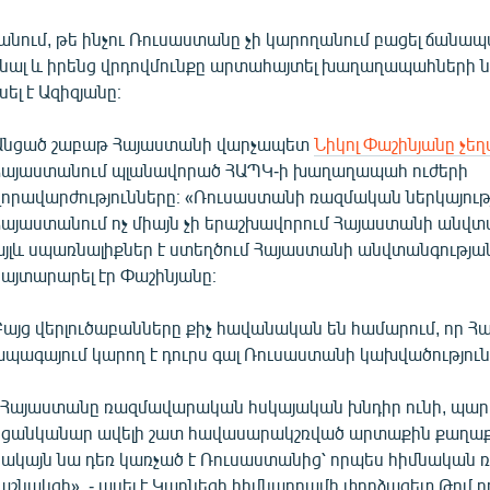
կանում, թե ինչու Ռուսաստանը չի կարողանում բացել ճանա
րանալ և իրենց վրդովմունքը արտահայտել խաղաղապահների 
լ է Ազիզյանը։
Անցած շաբաթ Հայաստանի վարչապետ
Նիկոլ Փաշինյանը չե
Հայաստանում պլանավորած ՀԱՊԿ-ի խաղաղապահ ուժերի
զորավարժությունները։ «Ռուսաստանի ռազմական ներկայութ
Հայաստանում ոչ միայն չի երաշխավորում Հայաստանի անվտա
այլև սպառնալիքներ է ստեղծում Հայաստանի անվտանգության
հայտարարել էր Փաշինյանը։
Բայց վերլուծաբանները քիչ հավանական են համարում, որ 
ապագայում կարող է դուրս գալ Ռուսաստանի կախվածություն
«Հայաստանը ռազմավարական հսկայական խնդիր ունի, պար
կցանկանար ավելի շատ հավասարակշռված արտաքին քաղաք
սակայն նա դեռ կառչած է Ռուսաստանից՝ որպես հիմնական 
շնակցի», - ասել է Կարնեգի հիմնադրամի փորձագետ Թոմ դ