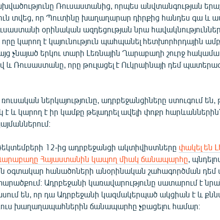
խվածությունը Ռուսաստանից, որպես անվտանգության երա
ուն տվեց, որ Պուտինը խաղաղարար դիրքից հանդես գա և ա
սաստանի օրինական ազդեցության նրա հավակնություններ
 որը կարող է կայունություն պահպանել հետխորհրդային ամ
այց չնայած երկու տարի Լեռնային Ղարաբաղի շուրջ հակամա
 և Ռուսաստանը, որը թուլացել է Ուկրաինայի դեմ պատերազ
ռուսական ներկայությունը, ադրբեջանցիները ստուգում են, 
 է և կարող է իր կամքը թելադրել ավելի փոքր հարևաններին
յմաններում։
Դեկտեմբերի 12-ից ադրբեջանցի ակտիվիստները
փակել են Լ
Ղարաբաղը Հայաստանին կապող միակ ճանապարհը
, պնդելո
են օգտակար հանածոների անօրինական շահագործման դեմ 
տարածքում։ Ադրբեջանի կառավարությունը սատարում է նրան
ասում են, որ դա Ադրբեջանի կազմակերպած ակցիան է և քն
ռուս խաղաղապահներին ճանապարհը չբացելու համար։