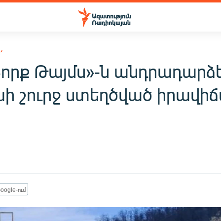
Ն
Յորք Թայմս»-ն անդրադարձե
ի շուրջ ստեղծված իրավի
oogle-ում