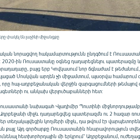
ը փակել են լաչինի միջանցքը
ական նորացվող հակամարտությունն ընդգծում է Ռուսաստա
ը։ 2020-ին Ռուսաստանը օգնեց դադարեցնելու պատերազմը և
րադադարը, բայց երբ Կովկասում նոր ճգնաժամ է թեժանում,
լացած Մոսկվան արդեն չի միջամտում, այսօրվա համարում գր
, որը հայ-ադրբեջանական վերջին զարգացումների թեմայով զ
ագետների ու անկախ վերլուծաբանների հետ։
 Ռուսաստանի նախագահ Վլադիմիր Պուտինի միջնորդությամբ
Ադրբեջանի միջև դադարեցվեց պատերազմն ու 2 հազար ռո
 տեղակայվեցին կողմերի միջև, դա թվում էր վարպետորե
 քայլ։ Այդ գործարքը Ռուսաստանին հնարավորություն տվ
ունենալ հետխորհրդային մի երկրում՝ Ադրբեջանում, ուժեղացն