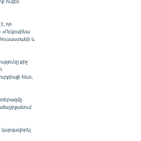
րբ ուզեն
է, որ
 - «Ուկրաինա
 Ռուսաստանի և
ւթյունը քիչ
ի
ւրքիայի հետ,
ատերազմը
րածաշրջանում
որ կարգավորել