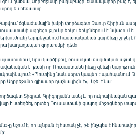
ուզում դառնալ Ադրբեջանի քաղաքացի, ճանապարհը բաց է, ե
կարող են հեռանալ։
Բաքվում ճգնաժամային խմբի փորձագետ Զաուր Շիրիևն ասել 
Ռուսաստանի ազդեցությունը երկու երկրներում էլ նվազում է.
ներխուժումը Ադրբեջանում հասարակական կարծիքը շրջել է
նրա խաղաղապահ զորախմբի դեմ»։
Հայաստանում, նրա կարծիքով, ռուսական ռազմական աջակցո
հավանական է, քանի որ Ռուսաստանն ինքը զենքի կարիք ուն
Ուկրաինայում։ «Պուտինը նաև սերտ կապեր է պահպանում Թո
րը Ադրբեջանի գլխավոր դաշնակիցն է»,- նշել է նա։
որձագետ Տիգրան Գրիգորյանն ասել է, որ ուկրաինական պ
վայր է ստեղծել, որտեղ Ռուսաստանի զսպող միջոցները տա
։
մս»-ը նշում է, որ այնքան էլ հստակ չէ, թե ինչպես է հնարավ
ը։