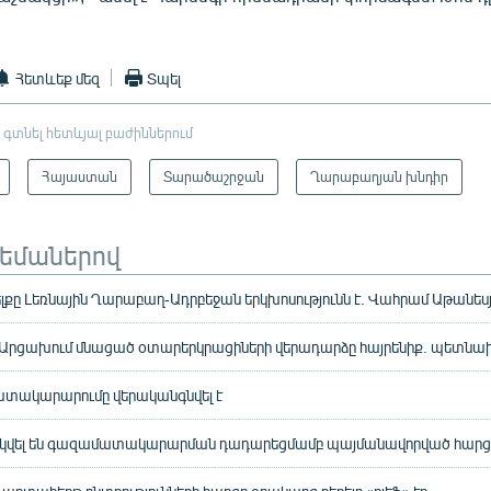
Հետևեք մեզ
Տպել
 գտնել հետևյալ բաժիններում
Հայաստան
Տարածաշրջան
Ղարաբաղյան խնդիր
թեմաներով
ելքը Լեռնային Ղարաբաղ-Ադրբեջան երկխոսությունն է. Վահրամ Աթանես
 Արցախում մնացած օտարերկրացիների վերադարձը հայրենիք. պետն
տակարարումը վերականգնվել է
րկվել են գազամատակարարման դադարեցմամբ պայմանավորված հարց