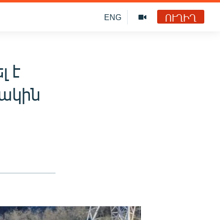
ՈՒՂԻՂ
ENG
լ է
ճակին