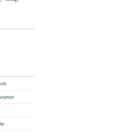
յան
ախարար
եր