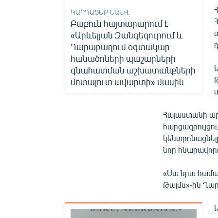
ԿԱՐԴԱՑԵՔ ՆԱԵՎ
Բաքուն հայտարարում է
«Արևելյան Զանգեզուրում և
Ղարաբաղում օգտակար
հանածոների պաշարների
գնահատման աշխատանքների
Թ
մոտալուտ ավարտի» մասին
Հայաստանի ա
հարցազրույցու
կենտրոնացնել
նոր հնարավորո
«Սա նրա համար
Թայմս»-ին Ղար