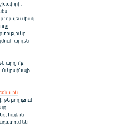
շխավորի։
սես
ը՝ որպես միակ
բողջ
րտությունը
մում, արդեն
թե արդյո՞ք
՝ Ուկրաինայի
եռնային
վ, թե բողոքում
այդ
ց, հայերն
նադատում են