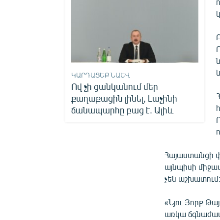
ԿԱՐԴԱՑԵՔ ՆԱԵՎ
Ով չի ցանկանում մեր
քաղաքացին լինել, Լաչինի
ճանապարհը բաց է. Ալիև
ո
Հայաստանցի փ
այնպիսի միջա
չեն աշխատում
«Նյու Յորք Թայ
առկա ճգնաժամ