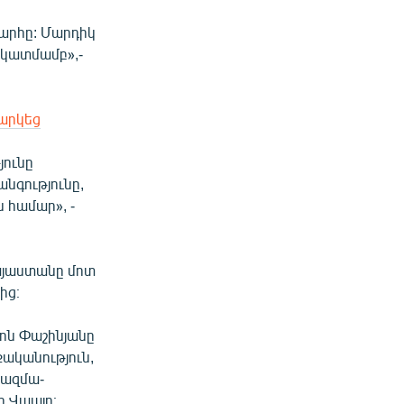
պարհը: Մարդիկ
նկատմամբ»,-
ղարկեց
յունը
նգությունը,
 համար», -
Հայաստանը մոտ
ից։
ոն Փաշինյանը
ականություն,
ռազմա-
ը Վաալը։