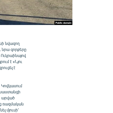
նի նվազող
 նրա զորքերը
 Ուկրաինայով
ում է «Նյու
րուցել է
 Կովկասում
ւսաստանցի
ն արված
եց ռազմական
ել մյուսի՝