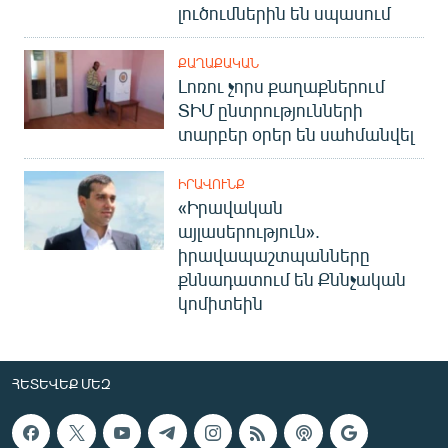
լուծումներին են սպասում
ՔԱՂԱՔԱԿԱՆ
Լոռու չորս քաղաքներում
ՏԻՄ ընտրությունների
տարբեր օրեր են սահմանվել
ԻՐԱՎՈՒՆՔ
«Իրավական
այլասերություն».
իրավապաշտպանները
քննադատում են Քննչական
կոմիտեին
ՀԵՏԵՎԵՔ ՄԵԶ