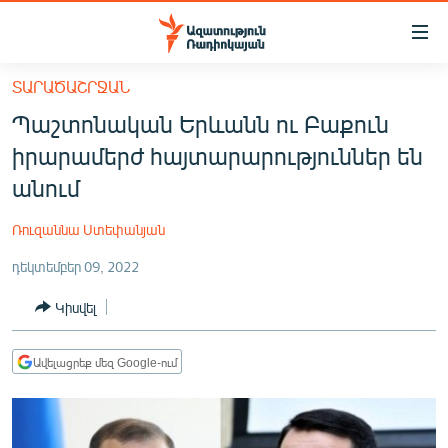
Մատչելիության
հղումներ
Անցնել
ՏԱՐԱԾԱՇՐՋԱՆ
հիմնական
ԱԶԱՏՈՒԹՅՈՒՆ TV
Պաշտոնական Երևանն ու Բաքուն
բովանդակությանը
ՀԱՅԱՍՏԱՆ
Անցնել
իրարամերժ հայտարարություններ են
հիմնական
ՔԱՂԱՔԱԿԱՆ
անում
մենյուին
ԸՆՏՐՈՒԹՅՈՒՆՆԵՐ 2026
Որոնում
Ռուզաննա Ստեփանյան
ԻՐԱՎՈՒՆՔ
դեկտեմբեր 09, 2022
ՀԱՍԱՐԱԿՈՒԹՅՈՒՆ
Կիսվել
ՏՆՏԵՍՈՒԹՅՈՒՆ
ՂԱՐԱԲԱՂ
Ավելացրեք մեզ Google-ում
ՊԱՏԵՐԱԶՄԻ 6 ՇԱԲԱԹՆԵՐԸ
ՏԱՐԱԾԱՇՐՋԱՆ