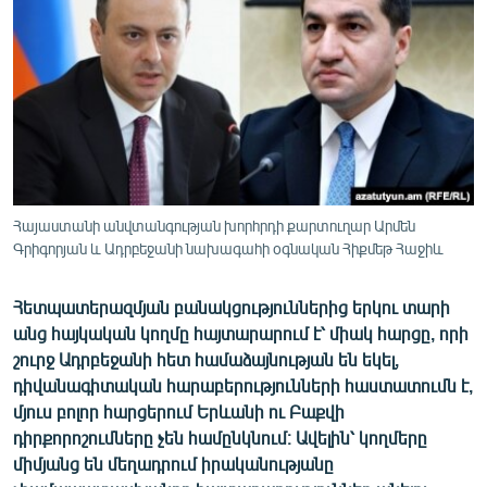
ՄԻՋԱԶԳԱՅԻՆ
ՄՇԱԿՈՒՅԹ
ՍՊՈՐՏ
ՄԵԿՆԱԲԱՆՈՒԹՅՈՒՆ
ՏՏ ԵՒ ԻՆՏԵՐՆԵՏ
ԿՈՐՈՆԱՎԻՐՈՒՍ
Հայաստանի անվտանգության խորհրդի քարտուղար Արմեն
Գրիգորյան և Ադրբեջանի նախագահի օգնական Հիքմեթ Հաջիև
ԱՐԽԻՎ
ՏԵՍԱՆՅՈՒԹԵՐ
Հետպատերազմյան բանակցություններից երկու տարի
ԲԱՆԱՎԵՃ
անց հայկական կողմը հայտարարում է՝ միակ հարցը, որի
շուրջ Ադրբեջանի հետ համաձայնության են եկել,
ՁԳՏԵԼՈՎ ԼԱՎԱԳՈՒՅՆԻՆ
դիվանագիտական հարաբերությունների հաստատումն է,
ՓՈԴՔԱՍԹ
մյուս բոլոր հարցերում Երևանի ու Բաքվի
դիրքորոշումները չեն համընկնում։ Ավելին՝ կողմերը
միմյանց են մեղադրում իրականությանը
Հայերեն