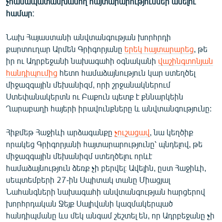
չհամապատասխանող հայտարարություններ անելու
English
համար։
Русский
Նախ Հայաստանի անվտանգության խորհրդի
քարտուղար Արմեն Գրիգորյանը
երեկ հայտարարեց
, թե
ՀԵՏԵՎԵՔ ՄԵԶ
իր ու Ադրբեջանի նախագահի օգնականի
վաշինգտոնյան
հանդիպումից
հետո համաձայնություն կար ստեղծել
միջազգային մեխանիզմ, որի շրջանակներում
Ստեփանակերտն ու Բաքուն պետք է քննարկեին
Ղարաբաղի հայերի իրավունքները և անվտանգությունը:
«Ազատության» բոլոր կայքերը
Հիքմեթ Հաջիևի արձագանքը
չուշացավ
, նա կեղծիք
որակեց Գրիգորյանի հայտարարությունը՝ պնդելով, թե
միջազգային մեխանիզմ ստեղծելու որևէ
համաձայնություն ձեռք չի բերվել։ Ավելին, ըստ Հաջիևի,
սեպտեմբերի 27-ին Սպիտակ տանը Միացյալ
Նահանգների նախագահի անվտանգության հարցերով
խորհրդական Ջեյք Սալիվանի կազմակերպած
հանդիպմանը ևս մեկ անգամ շեշտել են, որ Ադրբեջանը չի