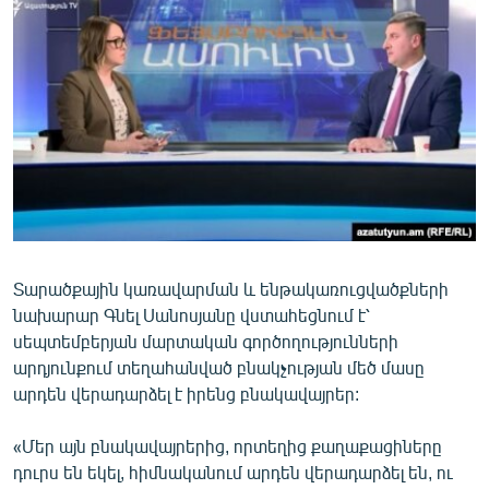
ՄԻՋԱԶԳԱՅԻՆ
ՄՇԱԿՈՒՅԹ
ՍՊՈՐՏ
ՄԵԿՆԱԲԱՆՈՒԹՅՈՒՆ
ՏՏ ԵՒ ԻՆՏԵՐՆԵՏ
ԿՈՐՈՆԱՎԻՐՈՒՍ
ԱՐԽԻՎ
Տարածքային կառավարման և ենթակառուցվածքների
ՏԵՍԱՆՅՈՒԹԵՐ
նախարար Գնել Սանոսյանը վստահեցնում է՝
ԲԱՆԱՎԵՃ
սեպտեմբերյան մարտական գործողությունների
արդյունքում տեղահանված բնակչության մեծ մասը
ՁԳՏԵԼՈՎ ԼԱՎԱԳՈՒՅՆԻՆ
արդեն վերադարձել է իրենց բնակավայրեր:
ՓՈԴՔԱՍԹ
«Մեր այն բնակավայրերից, որտեղից քաղաքացիները
Հայերեն
դուրս են եկել, հիմնականում արդեն վերադարձել են, ու