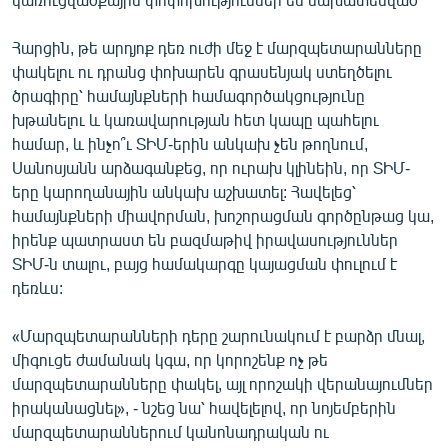
Հարցին, թե արդյոք դեռ ուժի մեջ է մարզպետարանները
փակելու ու դրանց փոխարեն գրասենյակ ստեղծելու
ծրագիրը՝ համայնքների համագործակցությունը
խթանելու և կառավարության հետ կապը պահելու
համար, և ինչո՞ւ ՏԻՄ-երին անկախ չեն թողնում,
Սանոսյանն արձագանքեց, որ ուրախ կլինեին, որ ՏԻՄ-
երը կարողանային անկախ աշխատել: Հավելեց՝
համայնքների միավորման, խոշորացման գործընթաց կա,
իրենք պատրաստ են բազմաթիվ իրավասություններ
ՏԻՄ-ն տալու, բայց համակարգը կայացման փուլում է
դեռևս:
«Մարզպետարանների դերը շարունակում է բարձր մնալ,
միգուցե ժամանակ կգա, որ կորոշենք ոչ թե
մարզպետարանները փակել, այլ որոշակի վերանայումներ
իրականացնել», - նշեց նա՝ հավելելով, որ նոյեմբերին
մարզպետարաններում կանոնադրական ու