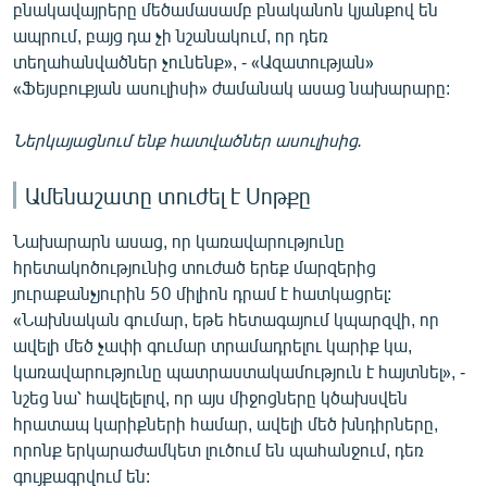
բնակավայրերը մեծամասամբ բնականոն կյանքով են
English
ապրում, բայց դա չի նշանակում, որ դեռ
Русский
տեղահանվածներ չունենք», - «Ազատության»
«Ֆեյսբուքյան ասուլիսի» ժամանակ ասաց նախարարը:
ՀԵՏԵՎԵՔ ՄԵԶ
Ներկայացնում ենք հատվածներ ասուլիսից.
Ամենաշատը տուժել է Սոթքը
Նախարարն ասաց, որ կառավարությունը
«Ազատության» բոլոր կայքերը
հրետակոծությունից տուժած երեք մարզերից
յուրաքանչյուրին 50 միլիոն դրամ է հատկացրել:
«Նախնական գումար, եթե հետագայում կպարզվի, որ
ավելի մեծ չափի գումար տրամադրելու կարիք կա,
կառավարությունը պատրաստակամություն է հայտնել», -
նշեց նա՝ հավելելով, որ այս միջոցները կծախսվեն
հրատապ կարիքների համար, ավելի մեծ խնդիրները,
որոնք երկարաժամկետ լուծում են պահանջում, դեռ
գույքագրվում են: