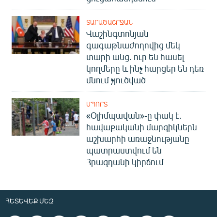
ՏԱՐԱԾԱՇՐՋԱՆ
Վաշինգտոնյան
գագաթնաժողովից մեկ
տարի անց. ուր են հասել
կողմերը և ինչ հարցեր են դեռ
մնում չլուծված
ՍՊՈՐՏ
«Օլիմպավան»-ը փակ է.
հավաքականի մարզիկներն
աշխարհի առաջնությանը
պատրաստվում են
Հրազդանի կիրճում
ՀԵՏԵՎԵՔ ՄԵԶ