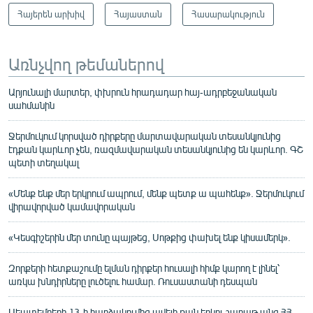
Հայերեն արխիվ
Հայաստան
Հասարակություն
Առնչվող թեմաներով
Արյունալի մարտեր, փխրուն հրադադար հայ-ադրբեջանական
սահմանին
Ջերմուկում կորսված դիրքերը մարտավարական տեսանկյունից
էդքան կարևոր չեն, ռազմավարական տեսանկյունից են կարևոր. ԳՇ
պետի տեղակալ
«Մենք ենք մեր երկրում ապրում, մենք պետք ա պահենք». Ջերմուկում
վիրավորված կամավորական
«Կեսգիշերին մեր տունը պայթեց, Սոթքից փախել ենք կիսամերկ».
Զորքերի հետքաշումը ելման դիրքեր հուսալի հիմք կարող է լինել՝
առկա խնդիրները լուծելու համար. Ռուսաստանի դեսպան
Սեպտեմբերի 13-ի հարձակումից ավելի քան երկու շաբաթ անց ՀՀ