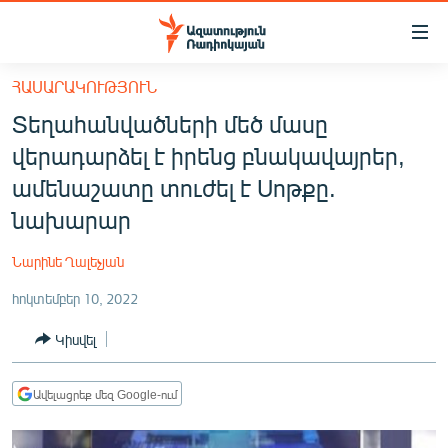
Մատչելիության
հղումներ
Անցնել
ՀԱՍԱՐԱԿՈՒԹՅՈՒՆ
հիմնական
ԱԶԱՏՈՒԹՅՈՒՆ TV
Տեղահանվածների մեծ մասը
բովանդակությանը
ՀԱՅԱՍՏԱՆ
Անցնել
վերադարձել է իրենց բնակավայրեր,
հիմնական
ՔԱՂԱՔԱԿԱՆ
ամենաշատը տուժել է Սոթքը.
մենյուին
ԸՆՏՐՈՒԹՅՈՒՆՆԵՐ 2026
նախարար
Որոնում
ԻՐԱՎՈՒՆՔ
Նարինե Ղալեչյան
ՀԱՍԱՐԱԿՈՒԹՅՈՒՆ
հոկտեմբեր 10, 2022
ՏՆՏԵՍՈՒԹՅՈՒՆ
Կիսվել
ՂԱՐԱԲԱՂ
ՊԱՏԵՐԱԶՄԻ 6 ՇԱԲԱԹՆԵՐԸ
Ավելացրեք մեզ Google-ում
ՏԱՐԱԾԱՇՐՋԱՆ