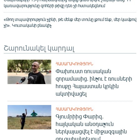
կառավարությունը զոհերի թիվը դեռ չի հստակեցնում
«Թող տպավորություն չլինի, թե մենք մեր տունը լքում ենք, մեր կամքով
չի». Կուտականի բնակիչ
Շարունակել կարդալ
ՀԱՍԱՐԱԿՈՒԹՅՈՒՆ
Փախուստ ռուսական
զորամասից. ինչու է ռուսների
հոսքը Հայաստան կրկին
ակտիվացել
ՀԱՍԱՐԱԿՈՒԹՅՈՒՆ
Գյումրիից Փարիզ․
հայկական անօդաչուն
ներկայացվել է միջազգային
ցուցահանդեսում