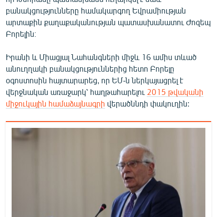
English
բանակցությունները համակարգող Եվրամիության
արտաքին քաղաքականության պատասխանատու Ժոզեպ
Русский
Բորելին։
ՀԵՏԵՎԵՔ ՄԵԶ
Իրանի և Միացյալ Նահանգների միջև 16 ամիս տևած
անուղղակի բանակցություններից հետո Բորելը
օգոստոսին հայտարարեց, որ ԵՄ-ն ներկայացրել է
վերջնական առաջարկ՝ հաղթահարելու
2015 թվականի
միջուկային համաձայնագրի
վերածննդի փակուղին:
«Ազատության» բոլոր կայքերը