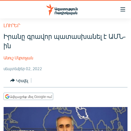
Մատչելիության
հղումներ
Անցնել
ԼՈՒՐԵՐ
հիմնական
ԱԶԱՏՈՒԹՅՈՒՆ TV
Իրանը գրավոր պատասխանել է ԱՄՆ-
բովանդակությանը
ՀԱՅԱՍՏԱՆ
Անցնել
ին
հիմնական
ՔԱՂԱՔԱԿԱՆ
մենյուին
Անուշ Մկրտչյան
ԸՆՏՐՈՒԹՅՈՒՆՆԵՐ 2026
Որոնում
սեպտեմբեր 02, 2022
ԻՐԱՎՈՒՆՔ
Կիսվել
ՀԱՍԱՐԱԿՈՒԹՅՈՒՆ
ՏՆՏԵՍՈՒԹՅՈՒՆ
Ավելացրեք մեզ Google-ում
ՂԱՐԱԲԱՂ
ՊԱՏԵՐԱԶՄԻ 6 ՇԱԲԱԹՆԵՐԸ
ՏԱՐԱԾԱՇՐՋԱՆ