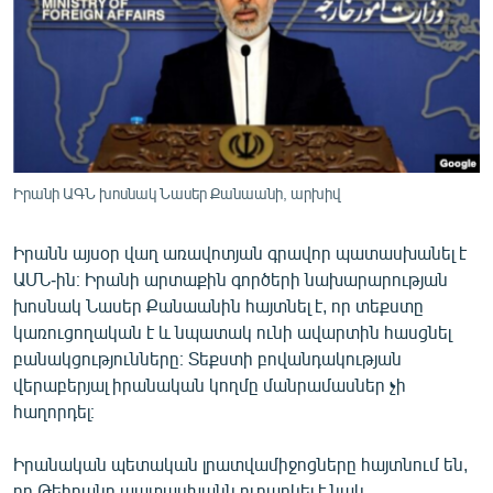
ՄԻՋԱԶԳԱՅԻՆ
ՄՇԱԿՈՒՅԹ
ՍՊՈՐՏ
ՄԵԿՆԱԲԱՆՈՒԹՅՈՒՆ
ՏՏ ԵՒ ԻՆՏԵՐՆԵՏ
Իրանի ԱԳՆ խոսնակ Նասեր Քանաանի, արխիվ
ԿՈՐՈՆԱՎԻՐՈՒՍ
Իրանն այսօր վաղ առավոտյան գրավոր պատասխանել է
ԱՐԽԻՎ
ԱՄՆ-ին։ Իրանի արտաքին գործերի նախարարության
ՏԵՍԱՆՅՈՒԹԵՐ
խոսնակ Նասեր Քանաանին հայտնել է, որ տեքստը
կառուցողական է և նպատակ ունի ավարտին հասցնել
ԲԱՆԱՎԵՃ
բանակցությունները։ Տեքստի բովանդակության
ՁԳՏԵԼՈՎ ԼԱՎԱԳՈՒՅՆԻՆ
վերաբերյալ իրանական կողմը մանրամասներ չի
հաղորդել։
ՓՈԴՔԱՍԹ
Իրանական պետական լրատվամիջոցները հայտնում են,
Հայերեն
որ Թեհրանը պատասխանն ուղարկել է նաև