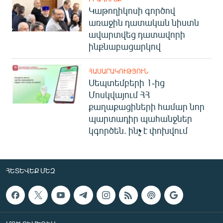
Կաթողիկոսի գործով
առաջին դատական նիստն
ավարտվեց դատավորի
ինքնաբացարկով
ՀԱՍԱՐԱԿՈՒԹՅՈՒՆ
Սեպտեմբերի 1-ից
Մոսկվայում ՀՀ
քաղաքացիների համար նոր
պարտադիր պահանջներ
կգործեն. ինչ է փոխվում
ՀԵՏԵՎԵՔ ՄԵԶ