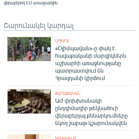
վերաբերող ԵՄ առաջարկին
Շարունակել կարդալ
ՍՊՈՐՏ
«Օլիմպավան»-ը փակ է.
հավաքականի մարզիկներն
աշխարհի առաջնությանը
պատրաստվում են
Հրազդանի կիրճում
ՔԱՂԱՔԱԿԱՆ
ԱԺ փոխխոսնակի
ընդդիմադիր թեկնածուի
վերաբերյալ քննարկումները
եկող շաբաթ կշարունակվեն
ԻՐԱՎՈՒՆՔ