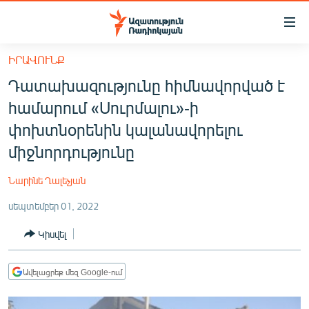
Մատչելիության
հղումներ
Անցնել
ԻՐԱՎՈՒՆՔ
հիմնական
ԱԶԱՏՈՒԹՅՈՒՆ TV
Դատախազությունը հիմնավորված է
բովանդակությանը
ՀԱՅԱՍՏԱՆ
Անցնել
համարում «Սուրմալու»-ի
հիմնական
ՔԱՂԱՔԱԿԱՆ
փոխտնօրենին կալանավորելու
մենյուին
ԸՆՏՐՈՒԹՅՈՒՆՆԵՐ 2026
միջնորդությունը
Որոնում
ԻՐԱՎՈՒՆՔ
Նարինե Ղալեչյան
ՀԱՍԱՐԱԿՈՒԹՅՈՒՆ
սեպտեմբեր 01, 2022
ՏՆՏԵՍՈՒԹՅՈՒՆ
Կիսվել
ՂԱՐԱԲԱՂ
ՊԱՏԵՐԱԶՄԻ 6 ՇԱԲԱԹՆԵՐԸ
Ավելացրեք մեզ Google-ում
ՏԱՐԱԾԱՇՐՋԱՆ