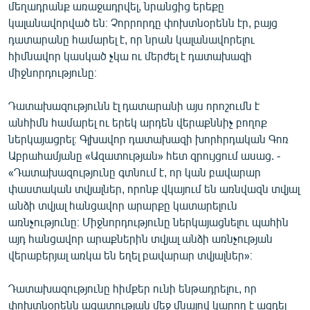
մեղադրանք առաջադրվել, նրանցից երեքը
English
կալանավորված են։ Չորրորդը փոխտնօրենն էր, բայց
Русский
դատարանը համարել է, որ նրան կալանավորելու
հիմնավոր կասկած չկա ու մերժել է դատախազի
միջնորդությունը։
ՀԵՏԵՎԵՔ ՄԵԶ
Դատախազությունն էլ դատարանի այս որոշումն է
անհիմն համարել ու երեկ արդեն վերաքննիչ բողոք
ներկայացրել։ Գլխավոր դատախազի խորհրդական Գոռ
Աբրահամյանը «Ազատության» հետ զրույցում ասաց. -
«Ազատության» բոլոր կայքերը
«Դատախազությունը գտնում է, որ կան բավարար
փաստական տվյալներ, որոնք վկայում են առնվազն տվյալ
անձի տվյալ հանցավոր արարքը կատարելուն
առնչությունը։ Միջնորդությունը ներկայացնելու պահին
այդ հանցավոր արաքներին տվյալ անձի առնչության
վերաբերյալ առկա են եղել բավարար տվյալներ»։
Դատախազությունը հիմքեր ունի ենթադրելու, որ
փոխտնօրենն ազատության մեջ մնալով կարող է ազդել