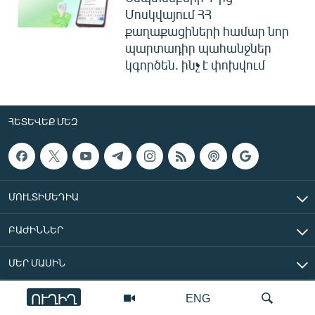
Մոսկվայում ՀՀ
քաղաքացիների համար նոր
պարտադիր պահանջներ
կգործեն. ինչ է փոխվում
ՀԵՏԵՎԵՔ ՄԵԶ
ՄՈՒԼՏԻՄԵԴԻԱ
ԲԱԺԻՆՆԵՐ
ՄԵՐ ՄԱՍԻՆ
ՈՒՂԻՂ
ENG
«Ազատ Եվրոպա/Ազատություն» ռադիոկայան © 2026