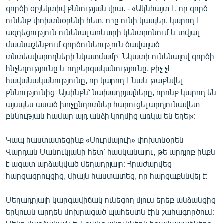
գործի օբյեկտիվ քննության վրա. - «Ակնհայտ է, որ գործ
ունենք փոխտնօրենի հետ, որը ունի կապեր, կարող է
ազդեցություն ունենալ առևտրի կենտրոնում և տվյալ
մասնաշենքում գործունեություն ծավալած
տնտեսվարողների նկատմամբ։ Նկատի ունենալով գործի
հնչեղությունը և ողբերգականությունը, քիչ չէ
հավանականությունը, որ կարող է նաև թաքնվել
քննությունից։ Այսինքն՝ նախադրյալները, որոնք կարող են
այսպես ասած խոչընդոտներ հարուցել արդյունավետ
քննության համար այդ անձի կողմից առկա են եղել»։
Կապ հաստատեցինք «Սուրմալուի» փոխտնօրեն
Վարդան Մանուկյանի հետ՝ հասկանալու, թե արդյոք ինքն
է ազատ արձակված մեղադրյալը։ Հրաժարվեց
հարցազրույցից, միայն հաստատեց, որ հարցաքննվել է։
Մեղադրյալի կարգավիճակ ունեցող մյուս երեք անձանցից
երկուսն արդեն մոխրացած պահեստն էին շահագործում։