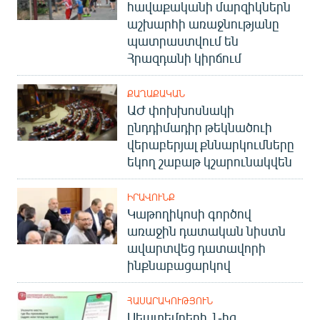
հավաքականի մարզիկներն
աշխարհի առաջնությանը
պատրաստվում են
Հրազդանի կիրճում
ՔԱՂԱՔԱԿԱՆ
ԱԺ փոխխոսնակի
ընդդիմադիր թեկնածուի
վերաբերյալ քննարկումները
եկող շաբաթ կշարունակվեն
ԻՐԱՎՈՒՆՔ
Կաթողիկոսի գործով
առաջին դատական նիստն
ավարտվեց դատավորի
ինքնաբացարկով
ՀԱՍԱՐԱԿՈՒԹՅՈՒՆ
Սեպտեմբերի 1-ից