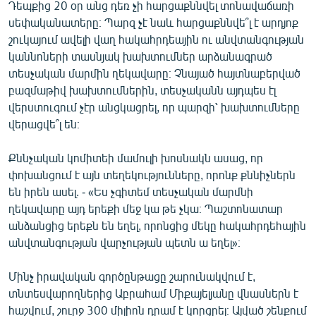
Դեպքից 20 օր անց դեռ չի հարցաքննվել տոնավաճառի
սեփականատերը։ Պարզ չէ նաև հարցաքննվե՞լ է արդյոք
շուկայում ավելի վաղ հակահրդեային ու անվտանգության
կաննոների տասնյակ խախտումներ արձանագրած
տեսչական մարմին ղեկավարը։ Չնայած հայտնաբերված
բազմաթիվ խախտումներին, տեսչականն այդպես էլ
վերստուգում չէր անցկացրել, որ պարզի՝ խախտումները
վերացվե՞լ են։
Քննչական կոմիտեի մամուլի խոսնակն ասաց, որ
փոխանցում է այն տեղեկությունները, որոնք քննիչներն
են իրեն ասել. - «Ես չգիտեմ տեսչական մարմնի
ղեկավարը այդ երեքի մեջ կա թե չկա։ Պաշտոնատար
անձանցից երեքն են եղել, որոնցից մեկը հակահրդեհային
անվտանգության վարչության պետն ա եղել»։
Մինչ իրավական գործընթացը շարունակվում է,
տնտեսվարողներից Աբրահամ Միքայելյանը վնասներն է
հաշվում, շուրջ 300 միլիոն դրամ է կորցրել։ Այված շենքում