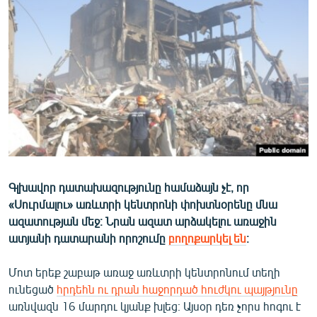
ՄԻՋԱԶԳԱՅԻՆ
ՄՇԱԿՈՒՅԹ
ՍՊՈՐՏ
ՄԵԿՆԱԲԱՆՈՒԹՅՈՒՆ
ՏՏ ԵՒ ԻՆՏԵՐՆԵՏ
ԿՈՐՈՆԱՎԻՐՈՒՍ
ԱՐԽԻՎ
Գլխավոր դատախազությունը համաձայն չէ, որ
ՏԵՍԱՆՅՈՒԹԵՐ
«Սուրմալու» առևտրի կենտրոնի փոխտնօրենը մնա
ԲԱՆԱՎԵՃ
ազատության մեջ։ Նրան ազատ արձակելու առաջին
ատյանի դատարանի որոշումը
բողոքարկել են
։
ՁԳՏԵԼՈՎ ԼԱՎԱԳՈՒՅՆԻՆ
ՓՈԴՔԱՍԹ
Մոտ երեք շաբաթ առաջ առևտրի կենտրոնում տեղի
ունեցած
հրդեհն ու դրան հաջորդած հուժկու պայթյունը
Հայերեն
առնվազն 16 մարդու կյանք խլեց։ Այսօր դեռ չորս հոգու է