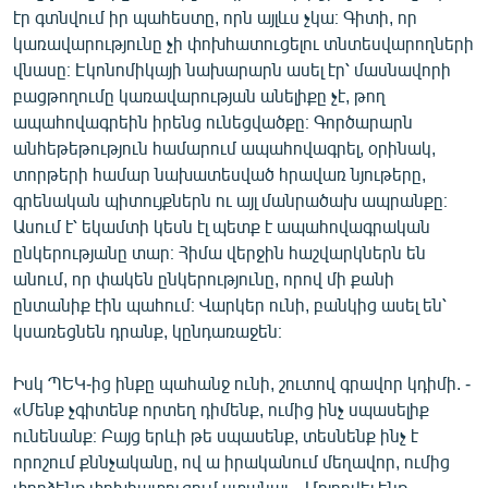
էր գտնվում իր պահեստը, որն այլևս չկա։ Գիտի, որ
կառավարությունը չի փոխհատուցելու տնտեսվարողների
վնասը։ Էկոնոմիկայի նախարարն ասել էր՝ մասնավորի
բացթողումը կառավարության անելիքը չէ, թող
ապահովագրեին իրենց ունեցվածքը։ Գործարարն
անհեթեթություն համարում ապահովագրել, օրինակ,
տորթերի համար նախատեսված հրավառ նյութերը,
գրենական պիտույքներն ու այլ մանրածախ ապրանքը։
Ասում է՝ եկամտի կեսն էլ պետք է ապահովագրական
ընկերությանը տար։ Հիմա վերջին հաշվարկներն են
անում, որ փակեն ընկերությունը, որով մի քանի
ընտանիք էին պահում։ Վարկեր ունի, բանկից ասել են՝
կսառեցնեն դրանք, կընդառաջեն։
Իսկ ՊԵԿ-ից ինքը պահանջ ունի, շուտով գրավոր կդիմի. -
«Մենք չգիտենք որտեղ դիմենք, ումից ինչ սպասելիք
ունենանք։ Բայց երևի թե սպասենք, տեսնենք ինչ է
որոշում քննչականը, ով ա իրականում մեղավոր, ումից
փորձենք փոխհատուցում ստանալ... Մոլորվել ենք,