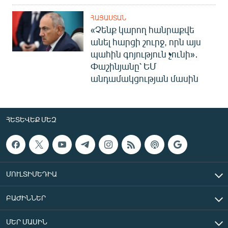
ՀԱՅԱՍՏԱՆ
«Չենք կարող հանրաքվե
անել հարցի շուրջ, որն այս
պահին գոյություն չունի»․
Փաշինյանը՝ ԵՄ
անդամակցության մասին
ՀԵՏԵՎԵՔ ՄԵԶ
ՄՈՒԼՏԻՄԵԴԻԱ
ԲԱԺԻՆՆԵՐ
ՄԵՐ ՄԱՍԻՆ