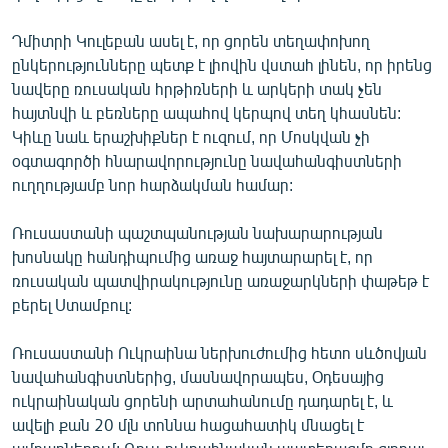
Դմիտրի Կուլեբան ասել է, որ ցորեն տեղափոխող
ընկերությունները պետք է լիովին վստահ լինեն, որ իրենց
նավերը ռուսական հրթիռների և արկերի տակ չեն
հայտնվի և բեռները ապահով կերպով տեղ կհասնեն:
Կիևը նաև երաշխիքներ է ուզում, որ Մոսկվան չի
օգտագործի հնարավորությունը նավահանգիստների
ուղղությամբ նոր հարձակման համար:
Ռուսաստանի պաշտպանության նախարարության
խոսնակը հանդիպումից առաջ հայտարարել է, որ
ռուսական պատվիրակությունը առաջարկների փաթեթ է
բերել Ստամբուլ:
Ռուսաստանի Ուկրաինա ներխուժումից հետո սևծովյան
նավահանգիստներից, մասնավորապես, Օդեսայից
ուկրաինական ցորենի արտահանումը դադարել է, և
ավելի քան 20 մլն տոննա հացահատիկ մնացել է