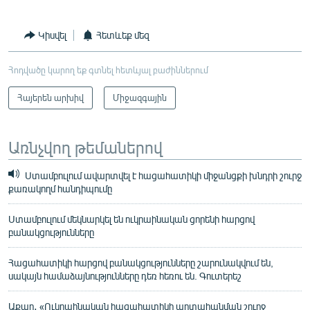
Կիսվել
Հետևեք մեզ
Հոդվածը կարող եք գտնել հետևյալ բաժիններում
Հայերեն արխիվ
Միջազգային
Առնչվող թեմաներով
Ստամբուլում ավարտվել է հացահատիկի միջանցքի խնդրի շուրջ
քառակողմ հանդիպումը
Ստամբուլում մեկնարկել են ուկրաինական ցորենի հարցով
բանակցությունները
Հացահատիկի հարցով բանակցությունները շարունակվում են,
սակայն համաձայնությունները դեռ հեռու են. Գուտերեշ
Աքար․ «Ուկրաինական հացահատիկի արտահանման շուրջ