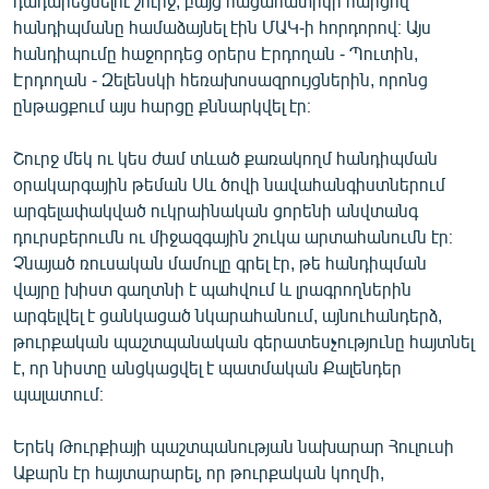
դադարեցնելու շուրջ, բայց հացահատիկի հարցով
English
հանդիպմանը համաձայնել էին ՄԱԿ-ի հորդորով։ Այս
հանդիպումը հաջորդեց օրերս Էրդողան - Պուտին,
Русский
Էրդողան - Զելենսկի հեռախոսազրույցներին, որոնց
ընթացքում այս հարցը քննարկվել էր։
ՀԵՏԵՎԵՔ ՄԵԶ
Շուրջ մեկ ու կես ժամ տևած քառակողմ հանդիպման
օրակարգային թեման Սև ծովի նավահանգիստներում
արգելափակված ուկրաինական ցորենի անվտանգ
դուրսբերումն ու միջազգային շուկա արտահանումն էր։
Չնայած ռուսական մամուլը գրել էր, թե հանդիպման
«Ազատության» բոլոր կայքերը
վայրը խիստ գաղտնի է պահվում և լրագրողներին
արգելվել է ցանկացած նկարահանում, այնուհանդերձ,
թուրքական պաշտպանական գերատեսչությունը հայտնել
է, որ նիստը անցկացվել է պատմական Քալենդեր
պալատում։
Երեկ Թուրքիայի պաշտպանության նախարար Հուլուսի
Աքարն էր հայտարարել, որ թուրքական կողմի,