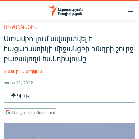
Մատչելիության
հղումներ
Անցնել
ՄԻՋԱԶԳԱՅԻՆ
հիմնական
ԱԶԱՏՈՒԹՅՈՒՆ TV
Ստամբուլում ավարտվել է
բովանդակությանը
ՀԱՅԱՍՏԱՆ
Անցնել
հացահատիկի միջանցքի խնդրի շուրջ
հիմնական
ՔԱՂԱՔԱԿԱՆ
քառակողմ հանդիպումը
մենյուին
ԸՆՏՐՈՒԹՅՈՒՆՆԵՐ 2026
Որոնում
Տաթևիկ Սարգսյան
ԻՐԱՎՈՒՆՔ
հուլիս 13, 2022
ՀԱՍԱՐԱԿՈՒԹՅՈՒՆ
Կիսվել
ՏՆՏԵՍՈՒԹՅՈՒՆ
ՂԱՐԱԲԱՂ
Ավելացրեք մեզ Google-ում
ՊԱՏԵՐԱԶՄԻ 6 ՇԱԲԱԹՆԵՐԸ
ՏԱՐԱԾԱՇՐՋԱՆ