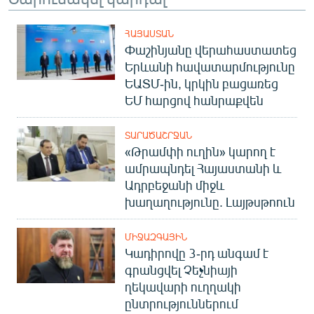
ՀԱՅԱՍՏԱՆ
Փաշինյանը վերահաստատեց
Երևանի հավատարմությունը
ԵԱՏՄ-ին, կրկին բացառեց
ԵՄ հարցով հանրաքվեն
ՏԱՐԱԾԱՇՐՋԱՆ
«Թրամփի ուղին» կարող է
ամրապնդել Հայաստանի և
Ադրբեջանի միջև
խաղաղությունը. Լայթսթոուն
ՄԻՋԱԶԳԱՅԻՆ
Կադիրովը 3-րդ անգամ է
գրանցվել Չեչնիայի
ղեկավարի ուղղակի
ընտրություններում