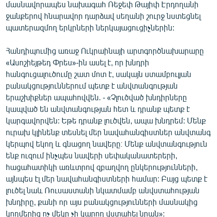
մասնավորապես նախագահ Ռեջեփ Թայիփ Էրդողանի
ջանքերով հնարավոր դարձավ սեղանի շուրջ նստեցնել
պատերազմող երկրների ներկայացուցիչներին:
Հանդիպումից առաջ Ուկրաինայի արտգործնախարարը
«Ասոշիեյթեդ Փրես»-ին ասել է, որ խնդրի
հանգուցալուծումը շատ մոտ է, սակայն ստամբուլյան
բանակցություններում պետք է անվտանգության
երաշխիքներ ապահովվեն. - «Չլուծված խնդիրները
կապված են անվտանգության հետ և դրանք պետք է
կարգավորվեն: Եթե դրանք լուծվեն, ապա խնդրեմ: Մենք
ուրախ կլինենք տեսնել մեր նավահանգիստներ անվտանգ
կերպով եկող և գնացող նավերը։ Մենք անվտանգություն
ենք ուզում ինչպես նավերի սեփականատերերի,
հացահատիկի առևտրով զբաղվող ընկերությունների,
այնպես էլ մեր նավահանգիստների համար: Բայց պետք է
լուծել նաև Ռուսաստանի նկատմամբ անվստահության
խնդիրը, քանի որ այս բանակցությունների մասնակից
կողմերից ոչ մեկը չի կարող վստահել նրան»: