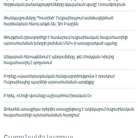
հերթական բանակցությունները կկայանան վաղը՝ Ստամբուլում»
Թանկացումները Պուտինի՝ Ուկրաինայում սանձազերծած
հարձակման հետևանքն են. Ջո Բայդեն
Թուրքիան իրագործելի է համարում ուկրաինական հացահատիկի
արտահանման խնդրի լուծման ՄԱԿ-ի առաջարկած պլանը
Անկարան հետաքննում է պնդումները, թե Մոսկվան Կիևից
հացահատիկ է գողանում
Բորելը «պատերազմական հանցագործություն» է որակում
Ուկրաինայից պարենի արտահանման արգելքը
Բորել․ «Սովի վտանգը աշխարհում իրական է»
Ջոնսոնն առաջիկա օրերին առաջընթաց է ակնկալում ուկրաինական
հացահատիկի արտահանման հարցում
Շարունակել կարդալ