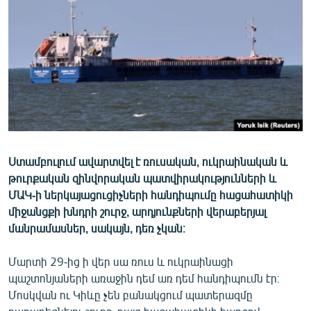
ՄԻՋԱԶԳԱՅԻՆ
ՄՇԱԿՈՒՅԹ
ՍՊՈՐՏ
ՄԵԿՆԱԲԱՆՈՒԹՅՈՒՆ
ՏՏ ԵՒ ԻՆՏԵՐՆԵՏ
ԿՈՐՈՆԱՎԻՐՈՒՍ
Ստամբուլում ավարտվել է ռուսական, ուկրաինական և
ԱՐԽԻՎ
թուրքական զինվորական պատվիրակությունների և
ՏԵՍԱՆՅՈՒԹԵՐ
ՄԱԿ-ի ներկայացուցիչների հանդիպումը հացահատիկի
միջանցքի խնդրի շուրջ, արդյունքների վերաբերյալ
ԲԱՆԱՎԵՃ
մանրամասներ, սակայն, դեռ չկան։
ՁԳՏԵԼՈՎ ԼԱՎԱԳՈՒՅՆԻՆ
Մարտի 29-ից ի վեր սա ռուս և ուկրաինացի
ՓՈԴՔԱՍԹ
պաշտոնյաների առաջին դեմ առ դեմ հանդիպումն էր։
Մոսկվան ու Կիևը չեն բանակցում պատերազմը
Հայերեն