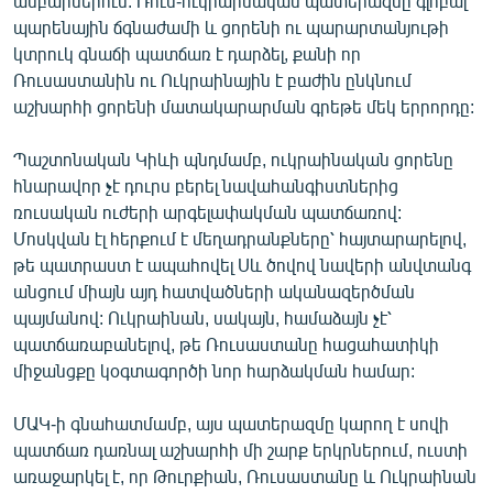
ամբարներում: Ռուս-ուկրաինական պատերազմը գլոբալ
պարենային ճգնաժամի և ցորենի ու պարարտանյութի
կտրուկ գնաճի պատճառ է դարձել, քանի որ
Ռուսաստանին ու Ուկրաինային է բաժին ընկնում
աշխարհի ցորենի մատակարարման գրեթե մեկ երրորդը:
Պաշտոնական Կիևի պնդմամբ, ուկրաինական ցորենը
հնարավոր չէ դուրս բերել նավահանգիստներից
ռուսական ուժերի արգելափակման պատճառով:
Մոսկվան էլ հերքում է մեղադրանքները՝ հայտարարելով,
թե պատրաստ է ապահովել Սև ծովով նավերի անվտանգ
անցում միայն այդ հատվածների ականազերծման
պայմանով: Ուկրաինան, սակայն, համաձայն չէ՝
պատճառաբանելով, թե Ռուսաստանը հացահատիկի
միջանցքը կօգտագործի նոր հարձակման համար:
ՄԱԿ-ի գնահատմամբ, այս պատերազմը կարող է սովի
պատճառ դառնալ աշխարհի մի շարք երկրներում, ուստի
առաջարկել է, որ Թուրքիան, Ռուսաստանը և Ուկրաինան