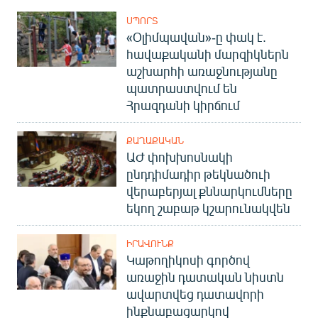
ՍՊՈՐՏ
«Օլիմպավան»-ը փակ է.
հավաքականի մարզիկներն
աշխարհի առաջնությանը
պատրաստվում են
Հրազդանի կիրճում
ՔԱՂԱՔԱԿԱՆ
ԱԺ փոխխոսնակի
ընդդիմադիր թեկնածուի
վերաբերյալ քննարկումները
եկող շաբաթ կշարունակվեն
ԻՐԱՎՈՒՆՔ
Կաթողիկոսի գործով
առաջին դատական նիստն
ավարտվեց դատավորի
ինքնաբացարկով