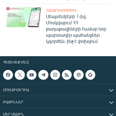
ՀԱՍԱՐԱԿՈՒԹՅՈՒՆ
Սեպտեմբերի 1-ից
Մոսկվայում ՀՀ
քաղաքացիների համար նոր
պարտադիր պահանջներ
կգործեն. ինչ է փոխվում
ՀԵՏԵՎԵՔ ՄԵԶ
ՄՈՒԼՏԻՄԵԴԻԱ
ԲԱԺԻՆՆԵՐ
ՄԵՐ ՄԱՍԻՆ