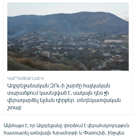
English
Русский
ՀԵՏԵՎԵՔ ՄԵԶ
«Ազատության» բոլոր կայքերը
ԿԱՐԴԱՑԵՔ ՆԱԵՎ
Ադրբեջանական ԶՈւ-ի շարժը հայկական
տարածքում կասեցված է, սակայն դեռ չի
վերադարձել ելման դիրքեր. տեղեկատվական
շտաբ
Ակնհայտ է, որ Ադրբեջանը փորձում է վերահսկողություն
հաստատել առնվազն Խրամորթի և Փառուխի, ինչպես