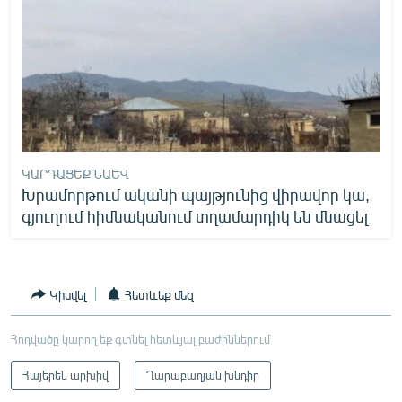
ԿԱՐԴԱՑԵՔ ՆԱԵՎ
Խրամորթում ականի պայթյունից վիրավոր կա,
գյուղում հիմնականում տղամարդիկ են մնացել
Կիսվել
Հետևեք մեզ
Հոդվածը կարող եք գտնել հետևյալ բաժիններում
Հայերեն արխիվ
Ղարաբաղյան խնդիր