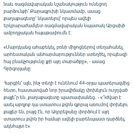
նաև ռազմավարական նշանակություն ունեցող
բարձունքի՝ Քարագլուխի նկատմամբ, ասաց
քաղաքագետը՝ նկատելով՝ որպես ավելի
երկրարաժամկետ ռազմավարական նպատակ Արցախի
ամբողջական հայաթափումն է։
«Մարդկանց ահաբեկել, բռնի միջոցներով տեղահանել,
արհեստական անհարմարություններ ստեղծել, որպեսզի
հայ բնակչությունը լքի այդ տարածքը», - ասաց
Գրիգորյանը։
Հարցին՝ այն, ինչ տեղի է ունենում 44-օրյա պատերազմից
հետո, հաստատված նոր իրավիճակը փոխելուն ուղղված
քայլե՞ր են, քաղաքագետը պատասխանեց․ - «Դժվար է
ասել արդյոք դա ստատուս քվոն գլոբալ առումով փոխելու
քայլեր են, բայց էն, որ Ադրբեջանը փորձում է այդ
ստատուս քվոն իր համար ավելի բարենպաստ դարձնել,
ակնհայտ է»։