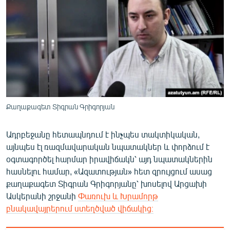
ՄԻՋԱԶԳԱՅԻՆ
ՄՇԱԿՈՒՅԹ
ՍՊՈՐՏ
ՄԵԿՆԱԲԱՆՈՒԹՅՈՒՆ
ՏՏ ԵՒ ԻՆՏԵՐՆԵՏ
ԿՈՐՈՆԱՎԻՐՈՒՍ
Քաղաքագետ Տիգրան Գրիգորյան
ԱՐԽԻՎ
Ադրբեջանը հետապնդում է ինչպես տակտիկական,
ՏԵՍԱՆՅՈՒԹԵՐ
այնպես էլ ռազմավարական նպատակներ և փորձում է
ԲԱՆԱՎԵՃ
օգտագործել հարմար իրավիճակն՝ այդ նպատակներին
հասնելու համար, «Ազատության» հետ զրույցում ասաց
ՁԳՏԵԼՈՎ ԼԱՎԱԳՈՒՅՆԻՆ
քաղաքագետ Տիգրան Գրիգորյանը՝ խոսելով Արցախի
ՓՈԴՔԱՍԹ
Ասկերանի շրջանի
Փառուխ և Խրամորթ
բնակավայրերում ստեղծված վիճակից։
Հայերեն