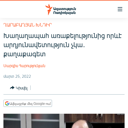
Մատչելիության
հղումներ
Անցնել
ՂԱՐԱԲԱՂՅԱՆ ԽՆԴԻՐ
հիմնական
ԱԶԱՏՈՒԹՅՈՒՆ TV
Խաղաղապահ առաքելությունից որևէ
բովանդակությանը
ՀԱՅԱՍՏԱՆ
Անցնել
արդյունավետություն չկա․
հիմնական
ՔԱՂԱՔԱԿԱՆ
քաղաքագետ
մենյուին
ԸՆՏՐՈՒԹՅՈՒՆՆԵՐ 2026
Որոնում
Սարգիս Հարությունյան
ԻՐԱՎՈՒՆՔ
մարտ 25, 2022
ՀԱՍԱՐԱԿՈՒԹՅՈՒՆ
Կիսվել
ՏՆՏԵՍՈՒԹՅՈՒՆ
ՂԱՐԱԲԱՂ
Ավելացրեք մեզ Google-ում
ՊԱՏԵՐԱԶՄԻ 6 ՇԱԲԱԹՆԵՐԸ
ՏԱՐԱԾԱՇՐՋԱՆ