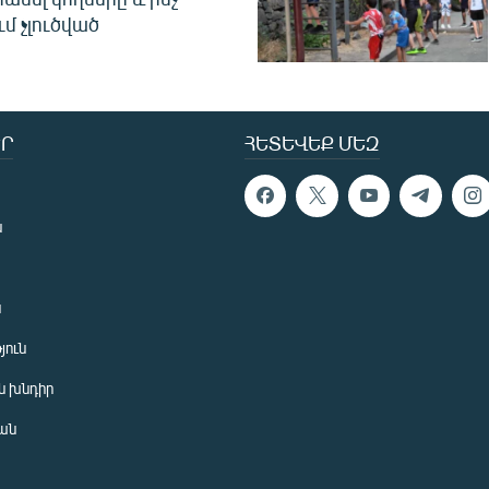
ւմ չլուծված
Ր
ՀԵՏԵՎԵՔ ՄԵԶ
ն
ն
յուն
 խնդիր
ան