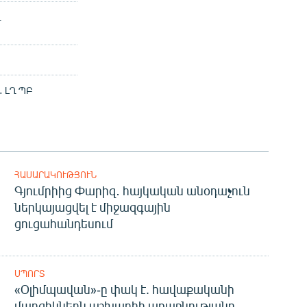
Ղ
․ ԼՂ ՊԲ
ՀԱՍԱՐԱԿՈՒԹՅՈՒՆ
Գյումրիից Փարիզ․ հայկական անօդաչուն
ներկայացվել է միջազգային
ցուցահանդեսում
ՍՊՈՐՏ
«Օլիմպավան»-ը փակ է. հավաքականի
մարզիկներն աշխարհի առաջնությանը