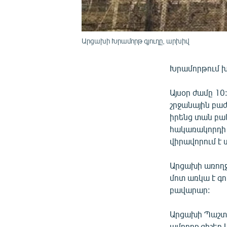
Արցախի Խրամորթ գյուղը, արխիվ
Խրամորթում խա
Այսօր ժամը 1
շրջանային բաժ
իրենց տան բա
հակառակորդի 
վիրավորում է 
Արցախի առողջ
մոտ առկա է գո
բավարար:
Արցախի Պաշտպ
ամբողջ գիշեր