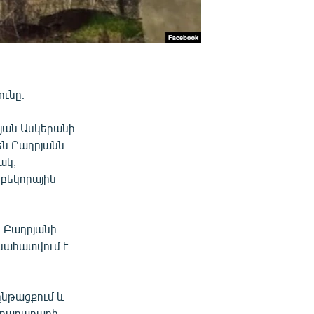
ունը։
թյան Ասկերանի
րեն Բաղրյանն
ակ,
բեկորային
ն Բաղրյանի
գնահատվում է
ընթացքում և
 հրադադարի