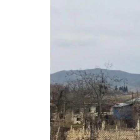
ՄԻՋԱԶԳԱՅԻՆ
ՄՇԱԿՈՒՅԹ
ՍՊՈՐՏ
ՄԵԿՆԱԲԱՆՈՒԹՅՈՒՆ
ՏՏ ԵՒ ԻՆՏԵՐՆԵՏ
ԿՈՐՈՆԱՎԻՐՈՒՍ
ԱՐԽԻՎ
ՏԵՍԱՆՅՈՒԹԵՐ
ԲԱՆԱՎԵՃ
ՁԳՏԵԼՈՎ ԼԱՎԱԳՈՒՅՆԻՆ
ՓՈԴՔԱՍԹ