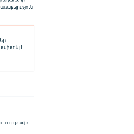
առաքելություն
շեր
խախտել է
ւ ուղղությամբ»․