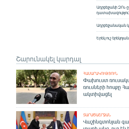
Ադրբեջանի ԶՈւ-ը
դատախազությու
Ադրբեջանական կո
Երեկ ուշ երեկոյա
Շարունակել կարդալ
ՀԱՍԱՐԱԿՈՒԹՅՈՒՆ
Փախուստ ռուսական
ռուսների հոսքը Հ
ակտիվացել
ՏԱՐԱԾԱՇՐՋԱՆ
Վաշինգտոնյան գա
տարի անց. ուր են 