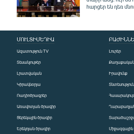
հարցեր են դեռ մնո
ՄՈՒԼՏԻՄԵԴԻԱ
ԲԱԺԻՆՆԵ
Ազատություն TV
Լուրեր
Տեսանյութեր
Քաղաքակա
Լրատվական
Իրավունք
Կիրակնօրյա
Տնտեսությու
Ռադիոծրագրեր
Հասարակութ
Առավոտյան ծրագիր
Ղարաբաղյան
Ցերեկային ծրագիր
Տարածաշրջ
Հայերեն
Երեկոյան ծրագիր
Միջազգային
English