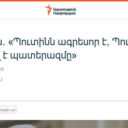
․ «Պուտինն ագրեսոր է, Պո
լ է պատերազմը»
ան
22
oogle-ում