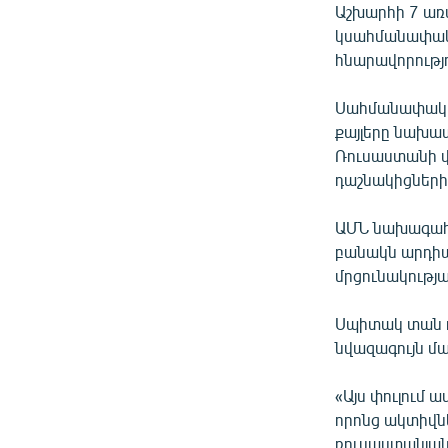
Աշխարհի 7 առ
կսահմանափակեն
հնարավորությո
Սահմանափակու
քայլերը նախա
Ռուսաստանի վր
դաշնակիցների
ԱՄՆ նախագահ
բանակն արդիա
մրցունակությ
Սպիտակ տան ղե
նվազագույն մա
«Այս փուլում 
որոնց ակտիվնե
ռուսաստանյան՝