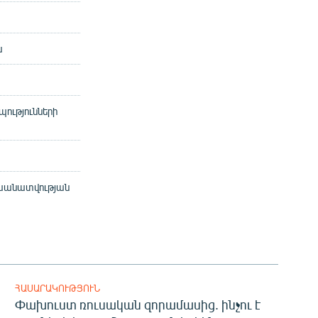
ն
ությունների
սխանատվության
ՀԱՍԱՐԱԿՈՒԹՅՈՒՆ
Փախուստ ռուսական զորամասից. ինչու է