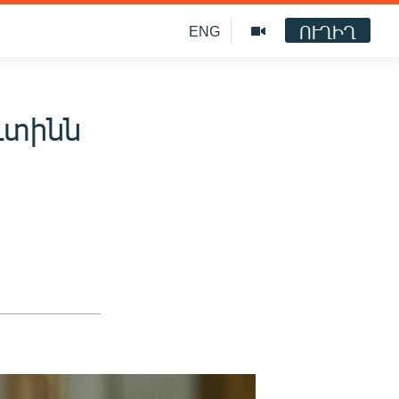
ՈՒՂԻՂ
ENG
ւտինն