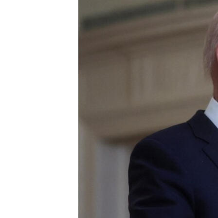
ՄԻՋԱԶԳԱՅԻՆ
ՄՇԱԿՈՒՅԹ
ՍՊՈՐՏ
ՄԵԿՆԱԲԱՆՈՒԹՅՈՒՆ
ՏՏ ԵՒ ԻՆՏԵՐՆԵՏ
ԿՈՐՈՆԱՎԻՐՈՒՍ
ԱՐԽԻՎ
ՏԵՍԱՆՅՈՒԹԵՐ
ԲԱՆԱՎԵՃ
ՁԳՏԵԼՈՎ ԼԱՎԱԳՈՒՅՆԻՆ
ՓՈԴՔԱՍԹ