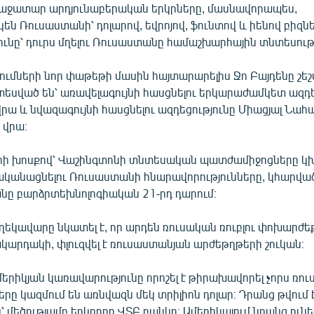
աջատար արդյունաբերական երկրները, մասնավորապես,
 Ռուսաստանի՝ դոլարով, եվրոյով, ֆունտով և իենով բիզնե
ւնը՝ դուրս մղելու Ռուսաստանը համաշխարհային տնտեսությ
մների նոր փաթեթի մասին հայտարարելիս Ջո Բայդենը շեշտե
տեսված են՝ առավելագույնի հասցնելու երկարաժամկետ ազդե
ա և նվազագույնի հասցնելու ազդեցությունը Միացյալ Նահա
 վրա։
ի խոսքով՝ Վաշինգտոնի տնտեսական պատժամիջոցները 
կանացնելու Ռուսաստանի հնարավորությունները, կհարված
անը բարձրտեխնոլոգիական 21-րդ դարում։
կավարը նկատել է, որ արդեն ռուսական ռուբլու փոխարժեք
կարդակի, փլուզվել է ռուսաստանյան արժեթղթերի շուկան։
ամերիկյան կառավարությունը որոշել է թիրախավորել չորս ռո
րը կազմում են առնվազն մեկ տրիլիոն դոլար։ Դրանց թվում 
 մեծությամբ երկրորդ ՎՏԲ բանկը։ Ամերիկայում նրանց ունե