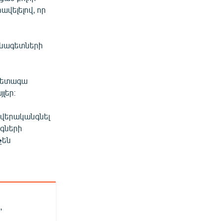
ավելելով, որ
սնագետների
 հետագա
լեր։
 վերականգնել
նգների
չեն
,