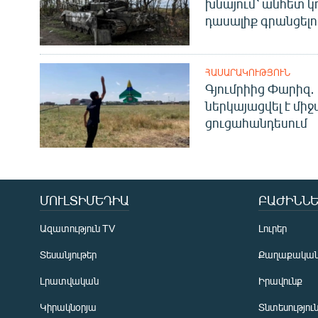
խնայում՝ անհետ կ
դասալիք գրանցելո
ՀԱՍԱՐԱԿՈՒԹՅՈՒՆ
Գյումրիից Փարիզ․
ներկայացվել է մի
ցուցահանդեսում
ՄՈՒԼՏԻՄԵԴԻԱ
ԲԱԺԻՆՆԵ
Ազատություն TV
Լուրեր
Տեսանյութեր
Քաղաքակա
Լրատվական
Իրավունք
Կիրակնօրյա
Տնտեսությու