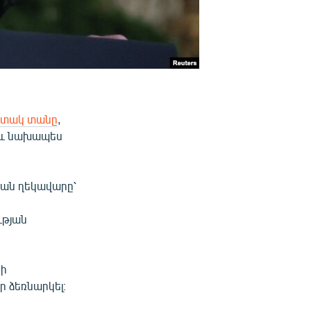
պիտակ տանը
,
ր և նախապես
տան ղեկավարը՝
ւթյան
րի
 ձեռնարկել։