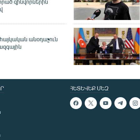
որած զինվորներին
վ
 հայկական անօդաչուն
ջազգային
Ր
ՀԵՏԵՎԵՔ ՄԵԶ
ն
ն