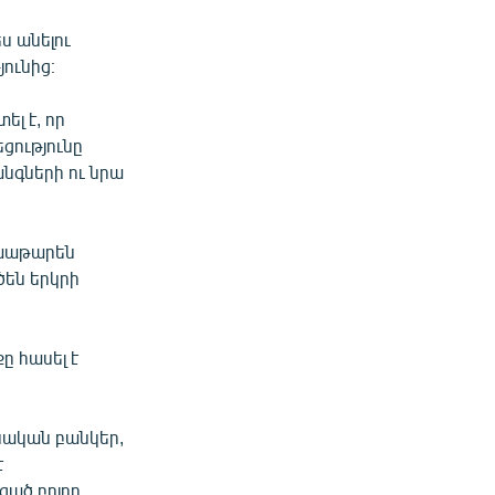
ս անելու
ունից։
լ է, որ
ցությունը
նգների ու նրա
կխաթարեն
են երկրի
ը հասել է
ւսական բանկեր,
է
ցած բոլոր