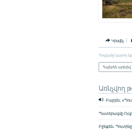
Կիսվել
Հոդվածը կարող եք
Հայերեն արխիվ
Առնչվող 
Բայդեն․ «Պու
Պատերազմը Ուկրա
Բլինքեն․ Պուտին