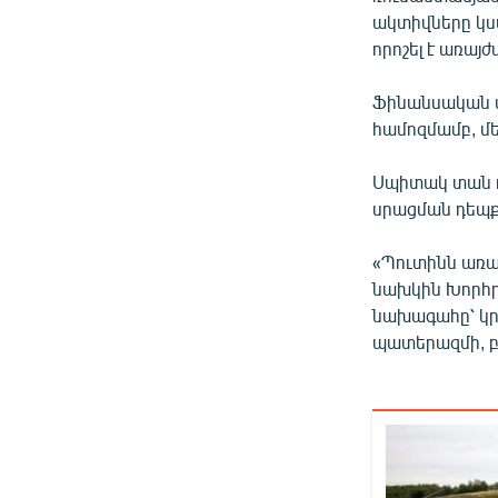
ակտիվները կսա
որոշել է առա
Ֆինանսական վ
համոզմամբ, մ
Սպիտակ տան ղե
սրացման դեպքո
«Պուտինն առավ
նախկին Խորհրդ
նախագահը՝ կրկ
պատերազմի, բ