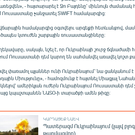
ռեցվեն», - հայտարարել է Ջո Բայդենը՝ միևնույն ժամանակ հ
յժմ Ռուսաստանը չանջատել SWIFT համակարգից։
ճարային համակարգից օգտվելու արգելքի հետևանքով, մա
եծապես կտուժեն շարքային ռուսաստանցիները։
կավարը, սակայն, նշել է, որ Ուկրաինայի շուրջ ճգնաժամի
ւմ Ռուսաստանի դեմ կարող են սահմանվել առավել կոշտ քայ
ել փառամոլ պլաններ ունի Ուկրաինայում՝ նա ցանկանում է
ային Միությունը», - համոզմունք է հայտնել Միացյալ Նահա
նելով՝ ամերիկյան ուժերն Ուկրաինայում Ռուսաստանի դեմ 
այց կպաշտպանեն ՆԱՏՕ-ի տարածքի ամեն թիզը։
ԿԱՐԴԱՑԵՔ ՆԱԵՎ
Պատերազմ Ուկրաինայում (լայվ բլոգ
թարմացվող)