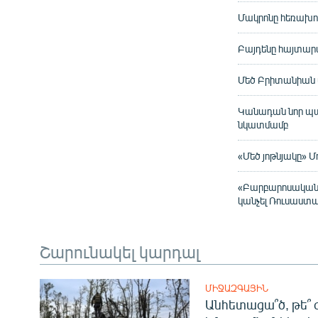
Մակրոնը հեռախոսա
Բայդենը հայտար
Մեծ Բրիտանիան պ
Կանադան նոր պա
նկատմամբ
«Մեծ յոթնյակը» Մ
«Բարբարոսական 
կանչել Ռուսաստ
Շարունակել կարդալ
ՄԻՋԱԶԳԱՅԻՆ
Անհետացա՞ծ, թե՞ 