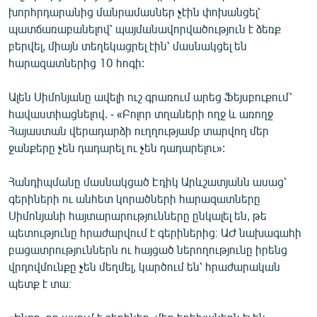
խորհրդարանից մանրամասներ չէին փոխանցել՝
պատճառաբանելով՝ պայմանավորվածություն է ձեռք
բերվել, միայն տեղեկացրել էին՝ մասնակցել են
հարազատներից 10 հոգի:
Ալեն Սիմոնյանը ավելի ուշ գրառում արեց Ֆեյսբուքում՝
հավաստիացնելով. - «Բոլոր տղաների ողջ և առողջ
Հայաստան վերադարձի ուղղությամբ տարվող մեր
ջանքերը չեն դադարել ու չեն դադարելու»:
Հանդիպմանը մասնակցած Էդիկ Արևշատյանն ասաց՝
գերիների ու անհետ կորածների հարազատները
Սիմոնյանի հայտարարությունները ընկալել են, թե
պետությունը հրաժարվում է գերիներից։ ԱԺ նախագահի
բացատրություններն ու հայցած ներողությունը իրենց
վրդովմունքը չեն մեղմել, կարծում են՝ հրաժարական
պետք է տա։