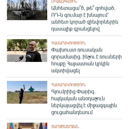
ՄԻՋԱԶԳԱՅԻՆ
Անհետացա՞ծ, թե՞ զոհված․
ՌԴ-ն գումար է խնայում՝
անհետ կորած զինվորներին
դասալիք գրանցելով
ՀԱՍԱՐԱԿՈՒԹՅՈՒՆ
Փախուստ ռուսական
զորամասից. ինչու է ռուսների
հոսքը Հայաստան կրկին
ակտիվացել
ՀԱՍԱՐԱԿՈՒԹՅՈՒՆ
Գյումրիից Փարիզ․
հայկական անօդաչուն
ներկայացվել է միջազգային
ցուցահանդեսում
ՏԱՐԱԾԱՇՐՋԱՆ