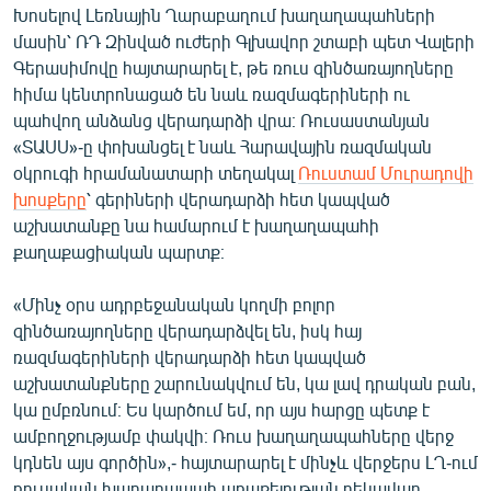
Խոսելով Լեռնային Ղարաբաղում խաղաղապահների
English
մասին՝ ՌԴ Զինված ուժերի Գլխավոր շտաբի պետ Վալերի
Русский
Գերասիմովը հայտարարել է, թե ռուս զինծառայողները
հիմա կենտրոնացած են նաև ռազմագերիների ու
ՀԵՏԵՎԵՔ ՄԵԶ
պահվող անձանց վերադարձի վրա։ Ռուսաստանյան
«ՏԱՍՍ»-ը փոխանցել է նաև Հարավային ռազմական
օկրուգի հրամանատարի տեղակալ
Ռուստամ Մուրադովի
խոսքերը
՝ գերիների վերադարձի հետ կապված
աշխատանքը նա համարում է խաղաղապահի
քաղաքացիական պարտք։
«Ազատության» բոլոր կայքերը
«Մինչ օրս ադրբեջանական կողմի բոլոր
զինծառայողները վերադարձվել են, իսկ հայ
ռազմագերիների վերադարձի հետ կապված
աշխատանքները շարունակվում են, կա լավ դրական բան,
կա ըմբռնում։ Ես կարծում եմ, որ այս հարցը պետք է
ամբողջությամբ փակվի։ Ռուս խաղաղապահները վերջ
կդնեն այս գործին»,- հայտարարել է մինչև վերջերս ԼՂ-ում
ռուսական խաղաղապահ առաքելության ղեկավար