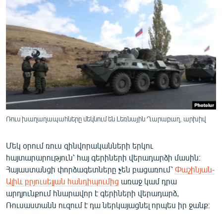
ՄԻՋԱԶԳԱՅԻՆ
ՄՇԱԿՈՒՅԹ
ՍՊՈՐՏ
ՄԵԿՆԱԲԱՆՈՒԹՅՈՒՆ
ՏՏ ԵՒ ԻՆՏԵՐՆԵՏ
ԿՈՐՈՆԱՎԻՐՈՒՍ
ԱՐԽԻՎ
Ռուս խաղաղապահները մեկնում են Լեռնային Ղարաբաղ, արխիվ
ՏԵՍԱՆՅՈՒԹԵՐ
Մեկ օրում ռուս զինվորականների երկու
ԲԱՆԱՎԵՃ
հայտարարություն՝ հայ գերիների վերադարձի մասին։
ՁԳՏԵԼՈՎ ԼԱՎԱԳՈՒՅՆԻՆ
Հայաստանցի փորձագետները չեն բացառում՝
Փաշինյան-
Ալիև բրյուսելյան հանդիպումից
առաջ կամ դրա
ՓՈԴՔԱՍԹ
արդյունքում հնարավոր է գերիների վերադարձ,
Ռուսաստանն ուզում է դա ներկայացնել որպես իր ջանք։
Հայերեն