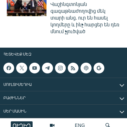
Վաշինգտոնյան
գագաթնաժողովից մեկ
տարի անց. ուր են հասել
կողմերը և ինչ հարցեր են դեռ
մնում չլուծված
ՀԵՏԵՎԵՔ ՄԵԶ
ՄՈՒԼՏԻՄԵԴԻԱ
ԲԱԺԻՆՆԵՐ
ՄԵՐ ՄԱՍԻՆ
ՈՒՂԻՂ
ENG
«Ազատ Եվրոպա/Ազատություն» ռադիոկայան © 2026