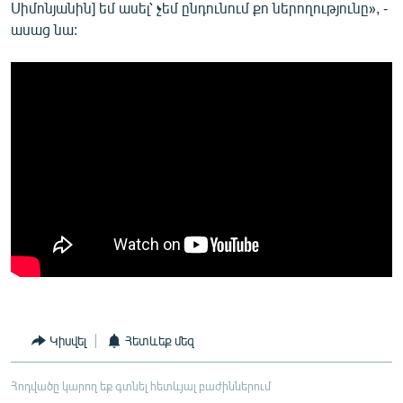
Սիմոնյանին] եմ ասել՝ չեմ ընդունում քո ներողությունը», -
ասաց նա:
Կիսվել
Հետևեք մեզ
Հոդվածը կարող եք գտնել հետևյալ բաժիններում