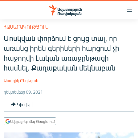
Մատչելիության
հղումներ
Անցնել
ՀԱՍԱՐԱԿՈՒԹՅՈՒՆ
հիմնական
ԱԶԱՏՈՒԹՅՈՒՆ TV
Մոսկվան փորձում է ցույց տալ, որ
բովանդակությանը
ՀԱՅԱՍՏԱՆ
Անցնել
առանց իրեն գերիների հարցում չի
հիմնական
ՔԱՂԱՔԱԿԱՆ
հաջողվի էական առաջընթացի
մենյուին
ԸՆՏՐՈՒԹՅՈՒՆՆԵՐ 2026
հասնել. Քաղաքական մեկնաբան
Որոնում
ԻՐԱՎՈՒՆՔ
Աստղիկ Բեդեւյան
ՀԱՍԱՐԱԿՈՒԹՅՈՒՆ
դեկտեմբեր 09, 2021
ՏՆՏԵՍՈՒԹՅՈՒՆ
Կիսվել
ՂԱՐԱԲԱՂ
ՊԱՏԵՐԱԶՄԻ 6 ՇԱԲԱԹՆԵՐԸ
Ավելացրեք մեզ Google-ում
ՏԱՐԱԾԱՇՐՋԱՆ