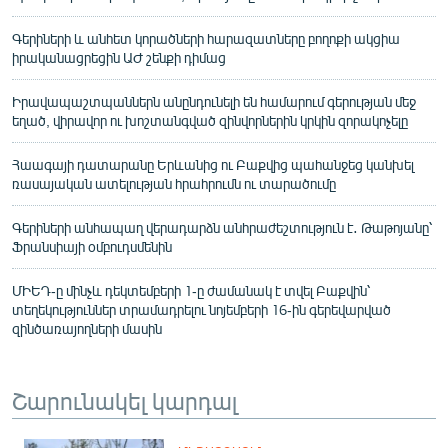
Գերիների և անհետ կորածների հարազատները բողոքի ակցիա
իրականացրեցին ԱԺ շենքի դիմաց
Իրավապաշտպաններն անընդունելի են համարում գերության մեջ
եղած, վիրավոր ու խոշտանգված զինվորներին կրկին զորակոչելը
Հաագայի դատարանը Երևանից ու Բաքվից պահանջեց կանխել
ռասայական ատելության հրահրումն ու տարածումը
Գերիների անհապաղ վերադարձն անհրաժեշտություն է․ Թաթոյանը՝
Ֆրանսիայի օմբուդսմենին
ՄԻԵԴ-ը մինչև դեկտեմբերի 1-ը ժամանակ է տվել Բաքվին՝
տեղեկություններ տրամադրելու նոյեմբերի 16-ին գերեվարված
զինծառայողների մասին
Շարունակել կարդալ