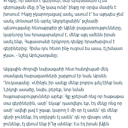
«Ինքը, որ ասում է գերիներ, մեր երեխաներն էլ են
գերության մեջ, ի՞նչ կապ ունի՝ ինքը որ օրվա մասին է
խոսում: Ինքը չկարողացավ ասել, ասում է՝ ես այդպես չեմ
ասել, մոնտաժ են արել: Ադրբեջանին՝ թշնամի
պետությանը հետաքրքիր չի Ալենի բացատրությունները,
կարևորը նա հրապարակում է, մենք այդ ամենն իրան
ասել ենք, Հայաստանի երկրորդ դեմքը հրաժարվում է
գերիներից: Հիմա դու հետո ինչ ուզում ես ասա, էլ իմաստ
չկա», - նշեց Արևշատյանը:
Ազգային ժողովի նախագահի հետ հանդիպած մեկ
տասնյակ հարազատների շարքում էր նաև Արսեն
Ղուկասյանը։ «Մինչև իր ասելը մենք բոլորս լսել էինք նաև
Նիկոլի ասածը, նախ, բերեք, նոր նման
հայտարարություններ արեք: Հլը չբերած ոնց որ հաթաթա
տա գերիներին, ասի՝ եկաք՝ դատվելու եք, էդ մեկը ոնց որ
ասի՝ ավելի լավ է չգաք, կարող է մի օր էլ ասեն՝ դե մենք
գերի չունենք, էդ տղերքն էլ ասեն՝ դե որ գնալու տեղ
չունենք, էլ գնում ենք ի՞նչ անենք: Ես էդ իրան [Ալեն