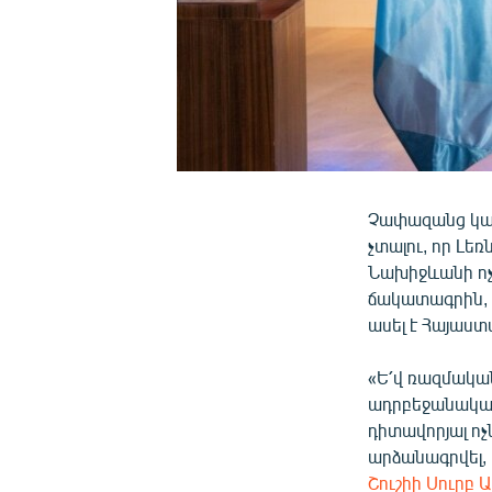
Չափազանց կարև
չտալու, որ Լ
Նախիջևանի ոչ
ճակատագրին, 
ասել է Հայաս
«Ե՛վ ռազմակա
ադրբեջանական
դիտավորյալ ո
արձանագրվել,
Շուշիի Սուրբ