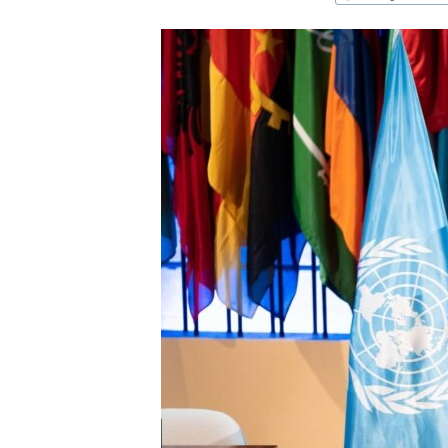
ՄԻՋԱԶԳԱՅԻՆ
ՄՇԱԿՈՒՅԹ
ՍՊՈՐՏ
ՄԵԿՆԱԲԱՆՈՒԹՅՈՒՆ
ՏՏ ԵՒ ԻՆՏԵՐՆԵՏ
ԿՈՐՈՆԱՎԻՐՈՒՍ
ԱՐԽԻՎ
ՏԵՍԱՆՅՈՒԹԵՐ
ԲԱՆԱՎԵՃ
ՁԳՏԵԼՈՎ ԼԱՎԱԳՈՒՅՆԻՆ
ՓՈԴՔԱՍԹ