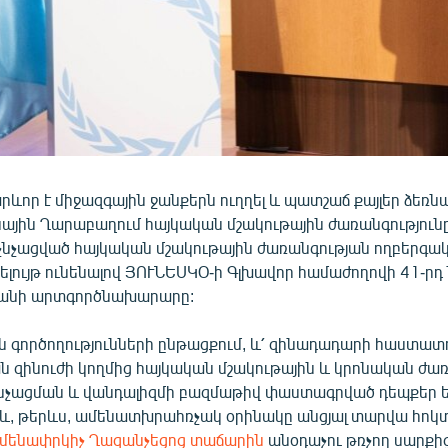
որ է միջազգային ջանքերն ուղղել և պատշաճ քայլեր ձեռնարկ
եռնային Ղարաբաղում հայկական մշակութային ժառանգությու
նչացված հայկական մշակութային ժառանգության ողբերգա
ելույթ ունենալով ՅՈՒՆԵՍԿՕ-ի Գլխավոր համաժողովի 41-րդ
տանի արտգործնախարարը:
ն գործողությունների ընթացքում, և՛ զինադադարի հաստատ
 զինուժի կողմից հայկական մշակութային և կրոնական ժա
չնչացման և վանդալիզմի բազմաթիվ փաստագրված դեպքեր 
 և, թերևս, ամենատխրահռչակ օրինակը անցյալ տարվա հոկտ
 Ամենափրկիչ Ղազանչեցոց տաճարին
անօդաչու թռչող սարքի