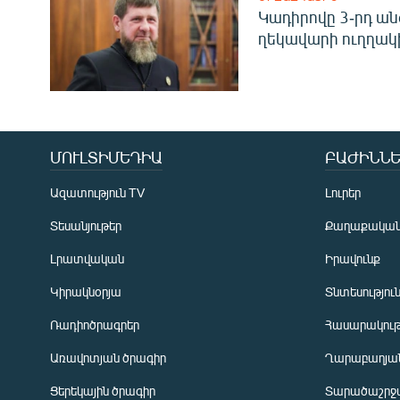
Կադիրովը 3-րդ ան
ղեկավարի ուղղակի
ՄՈՒԼՏԻՄԵԴԻԱ
ԲԱԺԻՆՆԵ
Ազատություն TV
Լուրեր
Տեսանյութեր
Քաղաքակա
Լրատվական
Իրավունք
Կիրակնօրյա
Տնտեսությու
Ռադիոծրագրեր
Հասարակութ
Առավոտյան ծրագիր
Ղարաբաղյան
Ցերեկային ծրագիր
Տարածաշրջ