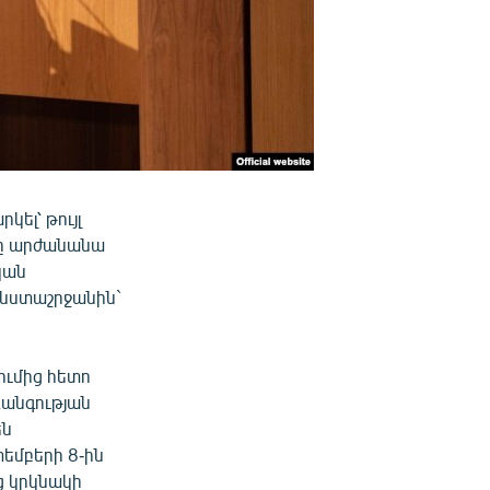
ել՝ թույլ
նը արժանանա
կան
 նստաշրջանին`
ումից հետո
ռանգության
են
եմբերի 8-ին
ց կրկնակի