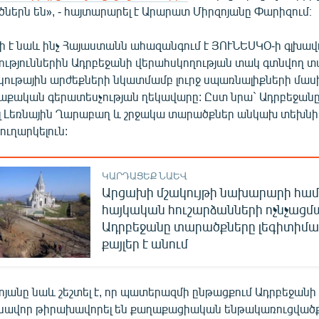
ներն են», - հայտարարել է Արարատ Միրզոյանը Փարիզում։
րի է նաև ինչ Հայաստանն ահազանգում է ՅՈՒՆԵՍԿՕ-ի գլխավ
ություններին Ադրբեջանի վերահսկողության տակ գտնվող 
ութային արժեքների նկատմամբ լուրջ սպառնալիքների մասին,
քական գերատեսչության ղեկավարը: Ըստ նրա` Ադրբեջանը
լ Լեռնային Ղարաբաղ և շրջակա տարածքներ անկախ տեխն
ուղարկելուն:
ԿԱՐԴԱՑԵՔ ՆԱԵՎ
Արցախի մշակույթի նախարարի համ
հայկական հուշարձանների ոչնչացմ
Ադրբեջանը տարածքները լեգիտիմաց
քայլեր է անում
յանը նաև շեշտել է, որ պատերազմի ընթացքում Ադրբեջանի
մնավոր թիրախավորել են քաղաքացիական ենթակառուցվածք