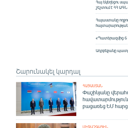
Հայ եկեղեցու սպ
շեշտում է ՀՀ ԱԳ
Հայաստանը ողջու
հայտարարությա
«Պատերազմից 6 ա
Ադրբեջանը պատրա
Շարունակել կարդալ
ՀԱՅԱՍՏԱՆ
Փաշինյանը վերա
հավատարմություն
բացառեց ԵՄ հարց
ՄԻՋԱԶԳԱՅԻՆ