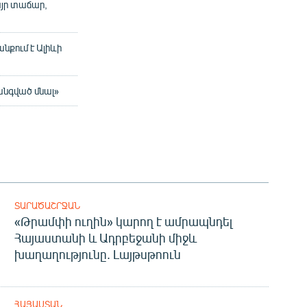
այր տաճար,
նքում է Ալիևի
անգված մնալ»
ՏԱՐԱԾԱՇՐՋԱՆ
«Թրամփի ուղին» կարող է ամրապնդել
Հայաստանի և Ադրբեջանի միջև
խաղաղությունը. Լայթսթոուն
ՀԱՅԱՍՏԱՆ