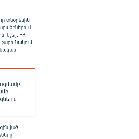
որ տնօրենին
տարածքներում
 նշել է ՀՀ
 շարունակում
իկական
ոզմամբ,
ամբ
նելու
 զինված
ները՝