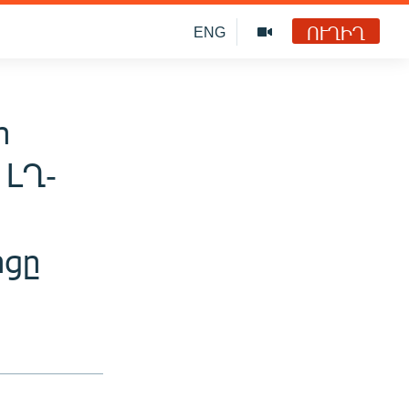
ՈՒՂԻՂ
ENG
ի
 ԼՂ-
րցը