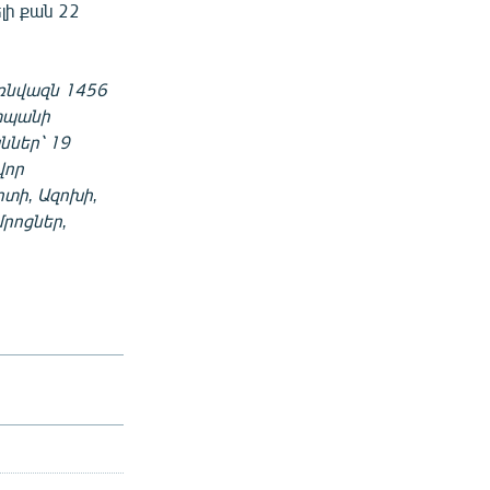
լի քան 22
առնվազն 1456
շտպանի
ներ՝ 19
վոր
րտի, Ազոխի,
մրոցներ,