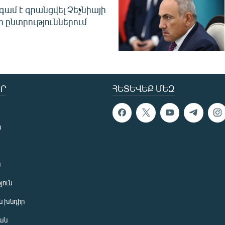
գամ է գրանցվել Չեչնիայի
 ընտրություններում
Ր
ՀԵՏԵՎԵՔ ՄԵԶ
ն
ն
յուն
 խնդիր
ան